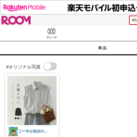
ROOM
Feed
商品
#オリジナル写真
ごーや@自分の機嫌は自分でとる人🌻