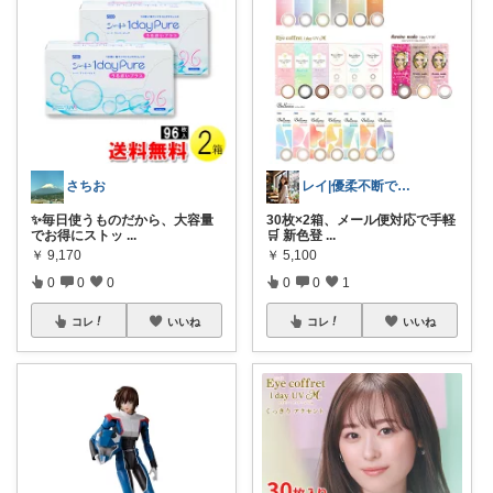
さちお
レイ|優柔不断で選べない🥲
✨毎日使うものだから、大容量
30枚×2箱、メール便対応で手軽
でお得にストッ
...
🛒 新色登
...
￥
9,170
￥
5,100
0
0
0
0
0
1
コレ
いいね
コレ
いいね