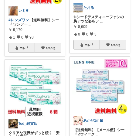
たおる
レミ✾
✨シードデスティニーファンの
#レンズワン
【送料無料】シー
胸アツな姿をデ
...
ド ワンデー
...
￥
8,609
￥
9,170
0
0
3
1
0
98
コレ
いいね
コレ
いいね
あか@1m🎀
Tod_雑貨店
【送料無料】【メール便】シー
クリアな視界がずっと続く！安
ド 2ウィーク
...