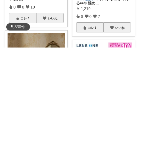
る👀✨ 煌め
...
0
0
10
￥
1,219
0
0
7
コレ
いいね
5,330
件
コレ
いいね
ホワイト・
＜1日使い捨てコンタクトレン
ズ＞ SEED
...
iguana_13room
￥
9,170
#オリジナル写真
1箱32枚入り‼️
0
0
105
高含
...