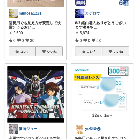
mimosa1221
カゲロウ
乱視用でも見え方が安定して快
8/3.経由購入ありがとうござい
適✨ うるおい
...
ます🕊🍀✨
...
￥
2,500
￥
5,874
0
0
30
0
0
53
コレ
いいね
コレ
いいね
覆面ジョー
yo🐶🐶🏠
今更ですがガンダムSEEDの主
✨毎日がもっと輝き出す✨ ワン