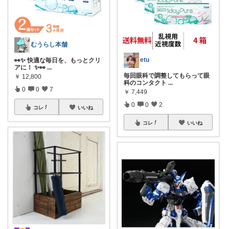
むうらし本舗
etu
👀✨ 快適な毎日を、もっとクリ
アに！ ✨👀
...
毎回眼科で調整してもらって眼
￥
12,800
科のコンタクト
...
0
0
7
￥
7,449
0
0
2
コレ
いいね
コレ
いいね