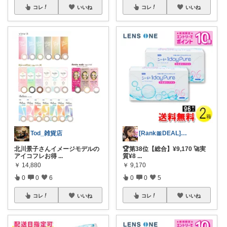
コレ
いいね
コレ
いいね
Tod_雑貨店
[Rank🎀DEAL]毎日コレ＠ano
北川景子さんイメージモデルの
🏆第38位【総合】¥9,170 🚀実
アイコフレお得
...
質¥8
...
￥
14,880
￥
9,170
0
0
6
0
0
5
コレ
いいね
コレ
いいね