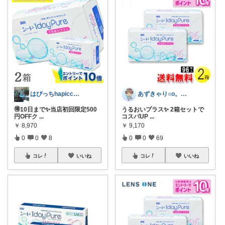
はぴっちhapicchi💎🏃感謝💐
あずきゃり○o。.🐟🐠
🉐10日まで✨当店初回限定500
うるおいプラス✨ 2箱セットで
円OFFク
...
コスパUP
...
￥
8,970
￥
9,170
0
0
8
0
0
69
コレ
いいね
コレ
いいね