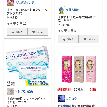
けんだ🤗インテリア多め
今日も晴れ
【クーポン配布中】傘立て アン
ブレラスタン
...
【新品】10月入荷次第発送予
￥
6,780
定 ＲＧ 1/
...
0
0
11
￥
10,780
0
0
5
コレ
いいね
コレ
いいね
うさぎᙏ̤̫͚*︎ 経由感謝 購入ﾒｲﾝ
カゲロウ
【送料無料】2ウィークピュア
うるおいプラス
...
#送料無料
輝く大きな瞳を叶え
￥
2,750