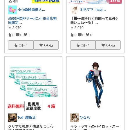
ゆう🐹経由購入感謝🙇‍♀️
３児ママ_nagi｜お買い物応援🧸
#500円OFFクーポン!!※当店初
【🛍👀眼科行く時間って意外と
回限定
...
無いよね〜💦】
...
￥
8,970
￥
8,970
0
0
1
0
0
0
コレ
いいね
コレ
いいね
Tod_雑貨店
ひなち
クリアな視界と快適なつけ心
キラ・ヤマトのパイロットスー