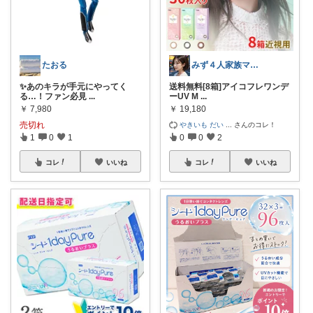
たおる
みず４人家族ママ★３０代子育て奮闘中🙆
✨あのキラが手元にやってく
送料無料[8箱]アイコフレワンデ
る…！ファン必見
...
ーUV M
...
￥
7,980
￥
19,180
売切れ
やきいも だい
...
さんのコレ！
1
0
1
0
0
2
コレ
いいね
コレ
いいね