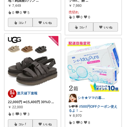
地！純国産のワン
...
ツVer.、飾
...
￥
7,449
￥
7,980
売切れ
0
0
5
0
0
0
コレ
いいね
コレ
いいね
楽天値下速報
シキ★ママの暮らし、キッズ
22,000円 ➡15,400円 30%O
...
✨💸🌟
#500円OFFクーポン使え
￥
22,000
るよ！
...
0
0
3
￥
8,970
0
0
8
コレ
いいね