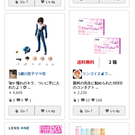
コレ
いいね
3歳の双子ママ😍
リンゴイヌ🍎フォロワーから経由購入
🚀✨ 憧れのキラ、ついに手に入
眼科の先生に勧められたSEED
れたよ！😍
...
のコンタクト
...
￥
8,609
￥
2,239
0
0
1
1
10
168
コレ
いいね
コレ
いいね