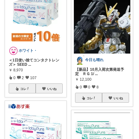
ホワイト・
今日も晴れ
＜1日使い捨てコンタクトレン
ズ＞ SEED
...
【新品】10月入荷次第発送予
￥
8,970
定 ＲＧ 1/
...
0
2
107
￥
12,100
0
0
8
コレ
いいね
コレ
いいね