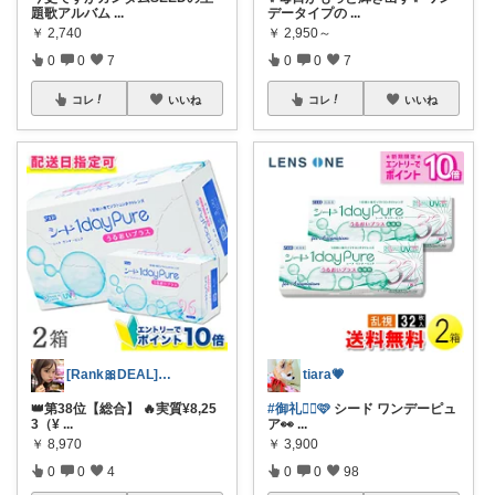
題歌アルバム
...
データイプの
...
￥
2,740
￥
2,950～
0
0
7
0
0
7
コレ
いいね
コレ
いいね
[Rank🎀DEAL]毎日コレ＠ano
tiara💗
👑第38位【総合】 🔥実質¥8,25
#御礼🙇‍♀🩷
シード ワンデーピュ
3（¥
...
ア👀
...
￥
8,970
￥
3,900
0
0
4
0
0
98