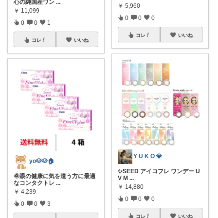
心の純国産ワン
...
￥
5,960
￥
11,099
0
0
0
0
0
1
コレ
いいね
コレ
いいね
Y U K O 💎
yo🐶🐶🏠
✨SEED アイコフレ ワンデー U
🌞眼の健康に気を遣う方に最適
V M
...
なコンタクトレ
...
￥
14,880
￥
4,239
0
0
0
0
0
3
コレ
いいね