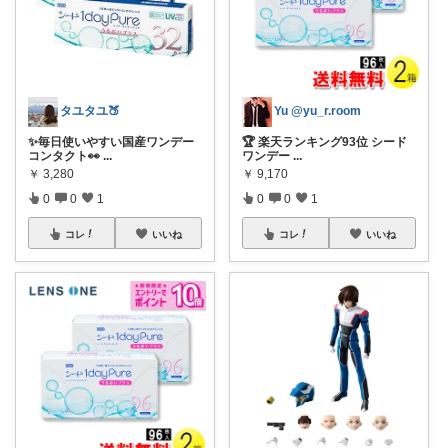
タユタユ🍑
Yu @yu_r.room
✨毎日使いやすい国産ワンデー
🏆 楽天ランキング93位 シード
コンタクト👀
...
ワンデー
...
￥
3,280
￥
9,170
0
0
1
0
0
1
コレ
いいね
コレ
いいね