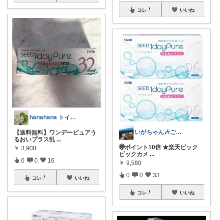
コレ
いいね
hanahana トイストーリー5観たい
いがちゃん🎶ご購入感謝です🎶
【送料無料】ワンデーピュアう
るおいプラス乱
...
🉐ポイント10倍 ★楽天ビック
￥
3,900
ビックカメ
...
0
0
16
￥
9,580
0
0
33
コレ
いいね
コレ
いいね