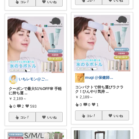
コレ
いいね
コレ
いいね
mugi @保健師ママ×0歳育児
いちレモン@ご購入感謝です🍋✨️
コンパクトで持ち運びラクラ
クーポンで最大51%OFF🌸 手軽
ク！ひんやり気持
...
に持ち運
...
￥
2,189～
￥
2,189～
0
0
1
0
2
593
コレ
いいね
コレ
いいね