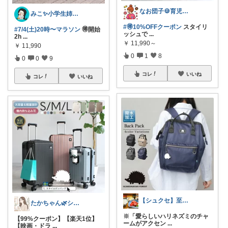
なお団子🍪育児・暮らしの便利グッズ
みこ✨小学生姉妹の母ちゃん
#🉐10%OFFクーポン
スタイリ
#7/4(土)20時〜マラソン
🉐開始
ッシュで
...
2h
...
￥
11,990～
￥
11,990
0
1
8
0
0
9
コレ
いいね
コレ
いいね
【シュクセ】至高のバッグコレクション🛍
たかちゃん🌿シンプルで心地よい暮らし
※「愛らしいハリネズミのチャ
【99%クーポン】【楽天1位】
ームがアクセン
...
【映画・ドラ
...