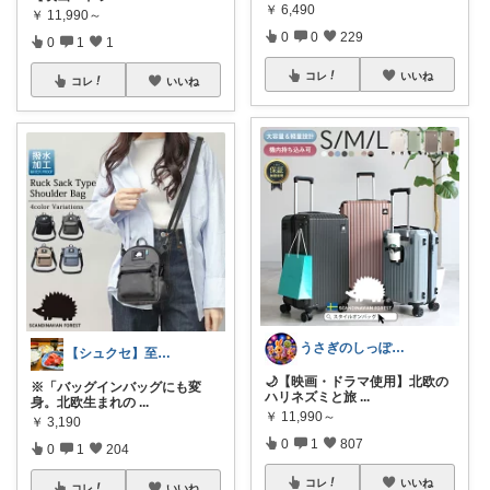
￥
6,490
￥
11,990～
0
0
229
0
1
1
コレ
いいね
コレ
いいね
うさぎのしっぽ43🐰2児の母👧朝コレ
【シュクセ】至高のバッグコレクション🛍
🌙【映画・ドラマ使用】北欧の
※「バッグインバッグにも変
ハリネズミと旅
...
身。北欧生まれの
...
￥
11,990～
￥
3,190
0
1
807
0
1
204
コレ
いいね
コレ
いいね