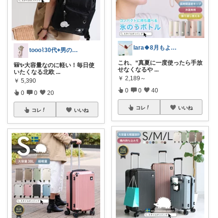
lara🍀8月もよろしく😊✨
tooo⌇30代⌖男の子のママ👦🏻
これ、“真夏に一度使ったら手放
🎒✨大容量なのに軽い！毎日使
せなくなるや
...
いたくなる北欧
...
￥
2,189～
￥
5,390
0
0
40
0
0
20
コレ
いいね
コレ
いいね