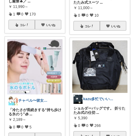
し厳禁🔥／
...
たたみ式スーツ
...
￥
11,990～
￥
11,000～
1
0
170
0
0
10
コレ
いいね
コレ
いいね
kazu多忙でいいね全て返せず🙏
チャペル〜彼女と僕のかわいいモノ探し〜
ショルダーバッグです。 折りた
「冷たさが長続きする“持ち歩け
たみ式の仕切
...
る氷のう”🧊
...
￥
5,390
￥
2,189～
0
0
266
0
0
5