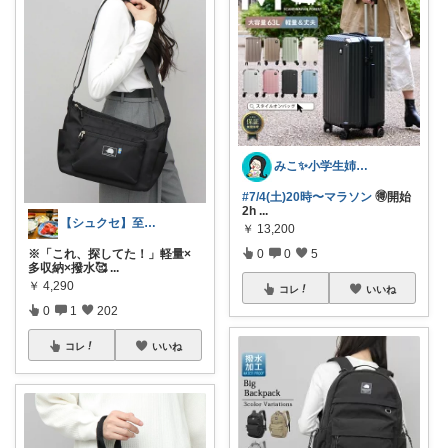
みこ✨小学生姉妹の母ちゃん
#7/4(土)20時〜マラソン
🉐開始
2h
...
【シュクセ】至高のバッグコレクション🛍
￥
13,200
0
0
5
※「これ、探してた！」軽量×
多収納×撥水🥰
...
￥
4,290
コレ
いいね
0
1
202
コレ
いいね