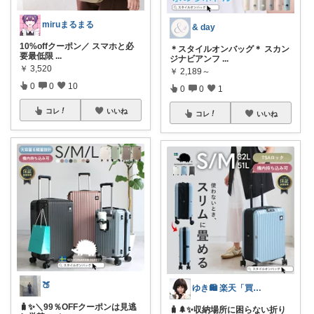
miruまるまる
& day
10%offクーポン／ スマホと必
＊スタイルオンバッグ＊ スカン
要最低限
...
ジナビアンフ
...
￥
3,520
￥
2,189～
0
0
10
0
0
1
コレ
いいね
コレ
いいね
🍑
ゆき🛍️ 楽天「買ってよかった」を厳選
🧳✨＼99％OFFクーポンは見逃
🧳🌲✨収納場所に困らない折り