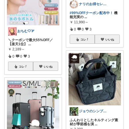
ナリのお得セレクト
#99%OFFクーポン配布中！
機
能充実の
...
￥
11,990～
0
0
3
おちむ🤍🏹
＼クーポンで最大55%OFF／
コレ
いいね
【楽天1位】
...
￥
2,189～
0
0
3
コレ
いいね
ジョウのシンプルで心地よいくらし
ふんわりとしたキルティング素
材が季節感を演
...