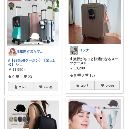
ヨシナ
9歳差ずぼらママの買って良かったもの✨
🧳旅行がもっと快適になるスー
#【99%offクーポン】【楽天1
ツケース✨
...
位】
✨
...
￥
13,200
￥
11,990～
0
0
167
0
1
23
コレ
いいね
コレ
いいね