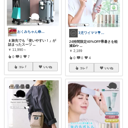
おくみちゃん🍥朝コレ界隈
3児ワイママ💐バタバタでも回る暮らし✨
🌷旅先でも「使いやすい！」が
24時間限定40%OFF🉐暑さを軽
詰まったスーツ
...
減👍✨
...
￥
11,990～
￥
2,189
0
0
7
0
0
4
コレ
いいね
コレ
いいね