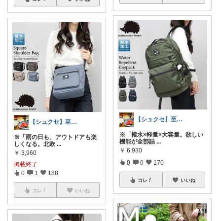
【シュクセ】至高のバッグコレクション🛍
【シュクセ】至高のバッグコレクション🛍
※「撥水×軽量×大容量。欲しい
※「雨の日も、アウトドアも楽
機能が全部詰
...
しくなる。北欧
...
￥
6,930
￥
3,960
0
0
170
掲載終了
0
1
188
コレ
いいね
コレ
いいね