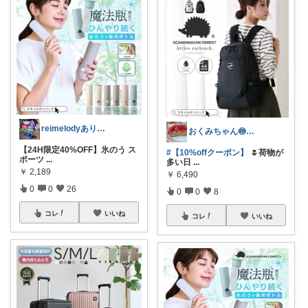
reimelodyありがとうございます
おくみちゃん🍥朝コレ界隈
【24H限定40%OFF】氷のう ス
#【10%offクーポン】
🌷荷物が
ポーツ
...
多い日
...
￥
2,189
￥
6,490
0
0
26
0
0
8
コレ
いいね
コレ
いいね