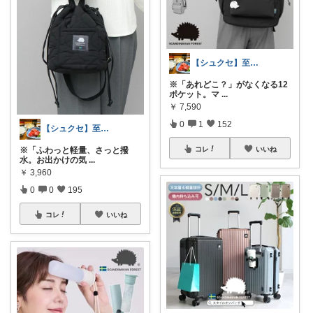
【シュクセ】至高のバッグコレクション🛍
※「あれどこ？」がなくなる12
ポケット。マ
...
￥
7,590
0
1
152
【シュクセ】至高のバッグコレクション🛍
※「ふわっと軽量、さっと撥
コレ
いいね
水。お出かけの気
...
￥
3,960
0
0
195
コレ
いいね