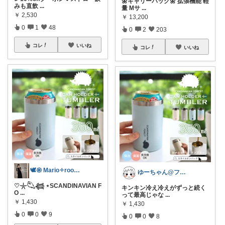
🌼キャリーバッグ🌼 拡張機能 軽
みも直飲
...
量 Mサ
...
￥
2,530
￥
13,200
0
1
48
0
2
203
コレ
いいね
コレ
いいね
🕊𑁍 Mario✧room 𑁍🕊
ゆーちゃん@フォロワーさまから購入💕
♡𓇼𓆡𓆉 ⋆SCANDINAVIAN F
キンキン冷え冷えがずっと続く
O
...
って最高じゃな
...
￥
1,430
￥
1,430
0
0
9
0
0
8