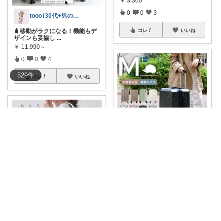
￥
3,300
0
0
3
tooo⌇30代⌖男の子のママ👦🏻
🧳移動がラクになる！機能もデ
コレ
いいね
ザインも妥協し
...
￥
11,990～
0
0
4
529
件
コレ
いいね
aym🥨 (毎日更新してます🙌)
北欧ブランド、スカンジナビア
ンフォレストか
...
￥
13,200
0
0
2
aym🥨 (毎日更新してます🙌)
SCANDINAVIANFORESTの新
コレ
いいね