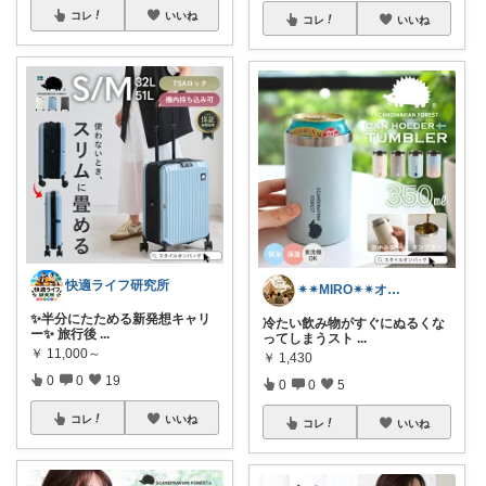
コレ
いいね
コレ
いいね
快適ライフ研究所
✴︎✴︎MIRO✴︎✴︎オススメroom
✨半分にたためる新発想キャリ
冷たい飲み物がすぐにぬるくな
ー✨ 旅行後
...
ってしまうスト
...
￥
11,000～
￥
1,430
0
0
19
0
0
5
コレ
いいね
コレ
いいね