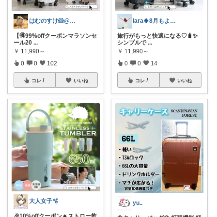
はむのすけ🐹@美味しいもの&季節の商品
lara🍀8月もよろしく😊✨
【🉐99%offクーポンマラソンセ
旅行がもっと快適になる♡🧳✨
ール20
...
シンプルで
...
￥
11,990～
￥
11,990～
0
0
102
0
0
14
コレ
いいね
コレ
いいね
大人女子🫧
yu..
🎉10%offクーポン🔸ストロー飲