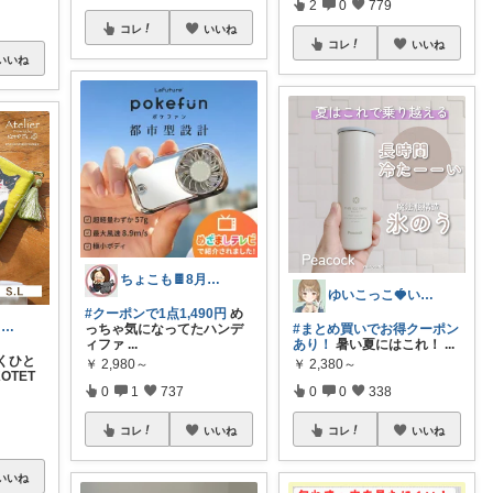
2
0
779
コレ
いいね
コレ
いいね
いいね
ちょこも🍫8月の推し♡お買物メモ
ゆいこっこ🍓いつも感謝です*.
#クーポンで1点1,490円
め
＊aco＊いつもありがとうございます♡
っちゃ気になってたハンデ
#まとめ買いでお得クーポン
ィファ
...
あり！
暑い夏にはこれ！
...
くひと
￥
2,980～
￥
2,380～
KOTET
0
1
737
0
0
338
コレ
いいね
コレ
いいね
いいね