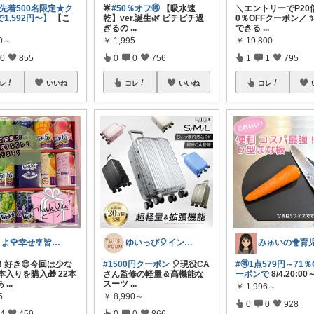
【先着500名限定★ク
🌟
#50％オフ🉐
【吸水速
＼エントリーでP20
1,592円〜】
【こ
乾】ver.誕生🌿 ピチピチ過
0％OFFクーポン／ 
ぎるの
...
できる
...
80～
￥
1,995
￥
19,800
0
855
0
0
756
1
1
795
レ
いいね
コレ
いいね
コレ
きよ🌹幸せ🎐皆様のお心遣いに感謝💖
ゆいっぴ🎈インテリアとファッション
！好き😊今回は少な
#1500円クーポン
🎈現役CA
#🉐1点579円～71％
本入りを購入🎁 22本
さん監修の軽量＆高機能な
ーポンで
8/4.20:00
あ
...
スーツ
...
￥
1,996～
5
￥
8,990～
0
0
928
4
459
0
0
866