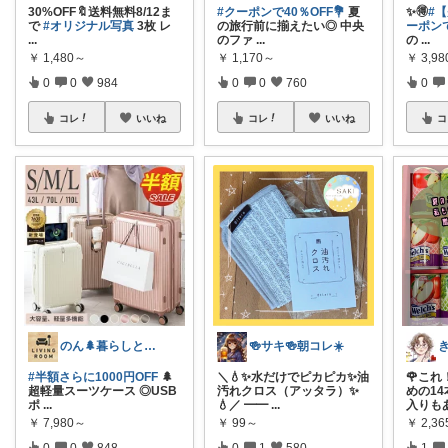
30%OFF🔖送料無料8/12ま
#クーポンで40％OFF💐
夏
✨️🉐
#
で
#オリジナル写真
3枚 レ
の旅行前に揃えたい◎ 中央
ーポンで
...
のファ
...
の
...
￥
1,480～
￥
1,170～
￥
3,9
0
0
984
0
0
760
0
コレ
いいね
コレ
いいね
コ
のん🌲暮らしと家具
🍻サキ🍻朝コレ☀️
#半額さらに1000円OFF
🌲
＼💧✨水だけでピカピカ✨油
🌹これ
超軽量スーツケース ◎USB
汚れクロス（アッタラ）✨
めの14
ポ
...
💧／ ━━
...
入りも
￥
7,980～
￥
99～
￥
2,36
0
0
848
0
1
580
1