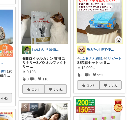
れれれい＊経由購入ありがとうございます
モカ🐾お得で便利💛犬とのおうち時間
🐈‍⬛ロイヤルカナン 猫用 ユ
⭐️
#ふるさと納税
⭐️
#リピート
すぃー⌇朝コレ☀楽しい暮らし😇
リナリーS／O オルファクト
SS/2個セット or S
...
リー
...
￥
13,000～
8/4
19:
￥
9,198
3
0
952
で紹介
...
0
0
118
コレ
いいね
コレ
いいね
いいね