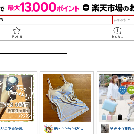
詳細検索
見つける
ありこ🌱🧺快適な暮らし雑貨🌻
🌈@う〜ら〜/お得✨美味しい✨素敵✨