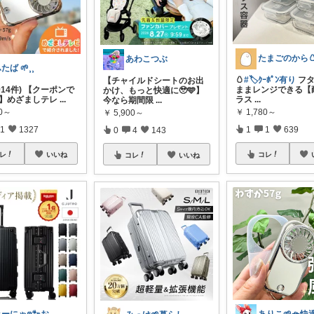
あわこつぶ
たば 🌱⸒⸒
🥚
#🏷️ｸｰﾎﾟﾝ有り
フタ
【チャイルドシートのお出
1(914件) 【クーポンで
ままレンジできる【
かけ、もっと快適に🥹🩵】
円】めざましテレ
...
ラス
...
今なら期間限
...
80～
￥
1,780～
￥
5,900～
1
1327
1
1
639
0
4
143
レ
いいね
コレ
コレ
いいね