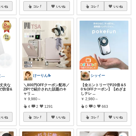
いいね
コレ
いいね
コレ
いいね
のん🌲暮らしと家具
けーりん☕️
シッイー
◎丈夫な
＼800円OFFクーポン配布／
【全エントリーでP20倍＆5
で防音&
ZIP!で紹介された話題のキ
0％OFFクーポン】【めざま
ャリ
...
しテレ
...
￥
9,980～
￥
2,980～
4
2
1291
0
0
663
いいね
コレ
いいね
コレ
いいね