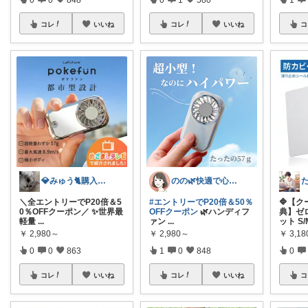
コレ
いいね
コレ
いいね
コ
💎みゅう🐈購入感謝(❀ᴗ͈ˬᴗ͈)⁾
のの🌿快適で心地よい暮らし♡
＼全エントリーでP20倍＆5
#エントリーでP20倍＆50％
🔷【
0％OFFクーポン／ ✨世界最
OFFクーポン
🌿ハンディフ
典】ゼ
軽量
...
ァン
...
ット S/
￥
2,980～
￥
2,980～
￥
3,1
0
0
863
1
0
848
0
コレ
いいね
コレ
いいね
コ