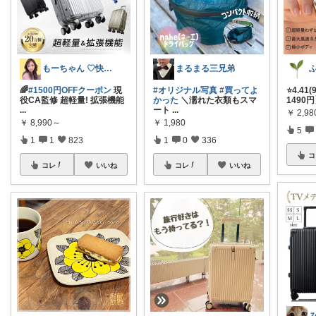
もーちゃん ♡快適生活~旅行大好き🌈✨
まるまる三兄弟
ふ
🌈
#1500円OFFクーポン
現
#オリジナル写真
#買ってよ
⭐️4.4
役CA監修 超軽量! 拡張機能
かった
＼濡れた衣類もスマ
1490
...
ート
...
￥
2,9
￥
8,990～
￥
1,980
5
1
1
823
1
0
336
コ
コレ
いいね
コレ
いいね