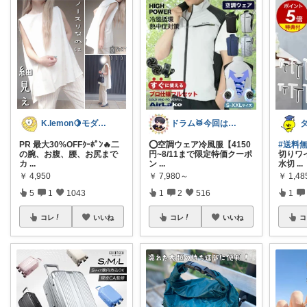
K.lemon🍋モダン+家事楽+🐶
ドラム🥁今回は助けて🉐
PR 最大30%OFFｸｰﾎﾟﾝ🔥二
⭕️空調ウェア冷風服【4150
#送料
の腕、お腹、腰、お尻まで
円~8/11まで限定特価クーポ
切りワイ
カ
...
ン
...
水切
...
￥
4,950
￥
7,980～
￥
1,4
5
1
1043
1
2
516
1
コレ
いいね
コレ
いいね
コ