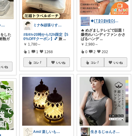
🍀🅃🄾🄼🄾🍀感謝感謝🤗
たまごのから🥚ラクに暮らす┊︎育児
ミナ☕️頑張りすぎない暮らし🏠
🔥 めざましテレビで話題！
をした
#8/4✨20時から‼️2h限定【5
爆売れハンディファン かさ
耐熱ガ
0%OFFクーポン】💕
旅
...
ばるハンデ
...
￥
1,780～
￥
2,980～
1
1
1268
0
2
202
コレ
いいね
コレ
いいね
いいね
Ami/ 楽しいもの美味しいもの
生きるじゅんさん、フォロワー様より買う