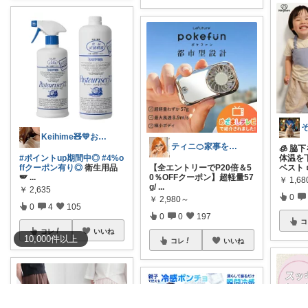
Keihime🧸💛お礼プロフにて💐
ティニ🍊家事を快適に✨
🧊 
#ポイントup期間中◎
#4%o
体温を
ffクーポン有り◎
衛生用品
【全エントリーでP20倍＆5
ベスト ❄
🪽
...
0％OFFクーポン】超軽量57
￥
1,68
g/
...
￥
2,635
0
￥
2,980～
0
4
105
0
0
197
コ
コレ
いいね
10,000
件
以上
コレ
いいね