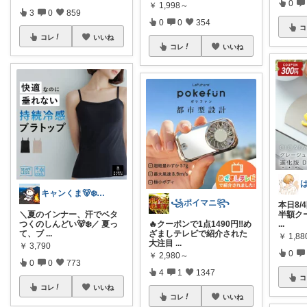
0
￥
1,998～
3
0
859
0
0
354
コ
コレ
いいね
コレ
いいね
キャンくま🐻‍❄️ママのラク暮らし
꧁ポイマニ꧂
本日8/
＼夏のインナー、汗でベタ
半額クー
つくのしんどい🐻‍❄️／ 夏っ
🔥クーポンで1点1490円‼️め
...
て、ブ
...
ざましテレビで紹介された
￥
1,8
大注目
...
￥
3,790
0
￥
2,980～
0
0
773
4
1
1347
コ
コレ
いいね
コレ
いいね