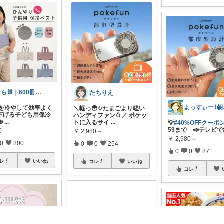
そら🐰｜600冊読んだ絵本好きママ
たちりえ
よっ
脇下を冷やして効率よく
＼軽っ😳✨たまごより軽い
下げる子ども用保冷
ハンディファン🥚／ ポケッ
️
...
トに入るサイ
...
💡
#40%OFFクーポン
59まで 📣テレビ
0
￥
2,980～
￥
2,980～
0
800
0
0
254
0
0
871
レ
いいね
コレ
いいね
コレ