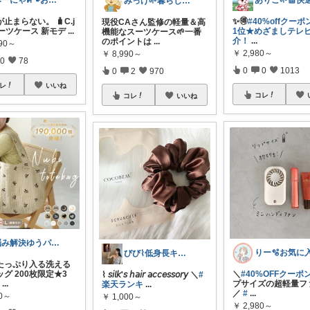
みーにゃฅ🐾お役立ちになれれば😊
みっけ🌱暮らしとファッション
が止まらない。 🧳C.j
✨️🉐
#40%offクー
現役CAさん監修の軽量＆高
 スーツケース 新モデ
...
1位★めざましテレ
機能なスーツケース🌱一番
介！
...
のポイントは
...
990～
￥
2,980～
￥
8,990～
0
78
0
0
1013
0
2
970
レ
いいね
コレ
コレ
いいね
悩み解決ゆうパパroom
びび⌇低身長キレイめお洋服と美容 🪄
たっぷり入る洗える
グ 200枚限定★3
＼
#40%OFFクーポ
⌇ 𝘴𝘪𝘭𝘬'𝘴 𝘩𝘢𝘪𝘳 𝘢𝘤𝘤𝘦𝘴𝘴𝘰𝘳𝘺 ＼
#
F
...
プサイズの超軽量ファ
楽天ランキ
...
／
#
...
80～
￥
1,000～
￥
2,980～