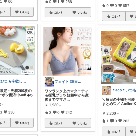
1
60
0
1
288
0
0
857
レ
いいね
コレ
いいね
コレ
はぴこ★今欲しい厳選アイテム
フェイト 30日感謝です😊
4限定・先着200枚の
ワンランク上のマタニティ
ポン配布中📣❣️ ◆◇
＆授乳ブラ✨ 妊娠中から産
後までママさ
...
＼毎日の小物を可愛
まとめ♡／ Atelier 
80～
￥
1,980～
...
3
330
2
0
242
￥
2,200～
1
0
262
レ
いいね
コレ
いいね
コレ