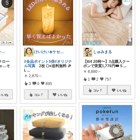
🧜アクアマリン⚡️暮らしに笑顔をプラス
けいけい☀️ケセラセラと軽やかに🌻
しゅみまる
クロー
#全品ポイント5倍
#オリジナ
【8/4 20時〜】3点購入クー
ゃ…そ
ル写真
2枚 🌕️⭐送料無料 🎉
ポンで実質1,776円🎟️ S
...
L
...
￥
8,880～
￥
2,870～
1
2
757
3
0
895
コレ
いいね
いいね
コレ
いいね