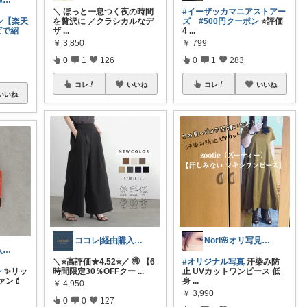
ありこ🌱🧺快適な暮らし雑貨🌻
＼ ​ほっと一息つく夜の時間
#イーザッカマニアストアー
ポン【楽天
を贅沢に ／ ​クラシカルなデ
ズ
#500円クーポン
⭐️評価
ビで紹
ザ
...
4
...
￥
3,850
￥
799
0
1
126
0
1
283
コレ
いいね
コレ
いいね
いいね
ココレ|経由購入ありがとうございます🌷
Nori🌸オリ写見て欲しいなぁ🤭
りー🫧お気に入りのある暮らし🧺
＼⭐️高評価★4.52⭐️／ 🉐 【6
#オリジナル写真
汗染み防
ン
✨リッ
時間限定30％OFFクー
...
止 UVカットワンピース 低
ン💄
身
...
￥
4,950
￥
3,990
0
0
127