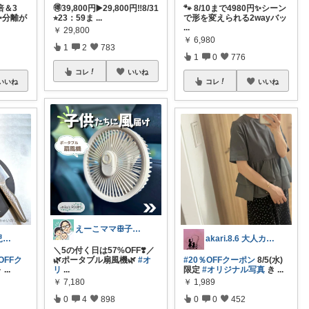
倍＆3
🉐39,800円▶️29,800円‼️8/31
🐾 8/10まで4980円✨シーン
✨分離が
⭐︎23：59ま
...
で形を変えられる2wayバッ
...
￥
29,800
￥
6,980
1
2
783
1
0
776
コレ
いいね
いいね
コレ
いいね
えーこママꕥ子供達と夏を楽しむぞ☀️
みゅいの🐥育児×時短×コスパ☀️朝コレ
akari.8.6 大人カジュアル服
＼5の付く日は57%OFF❣️／
OFFク
🌿ポータブル扇風機🌿
#オ
#20％OFFクーポン
8/5(水)
～
...
リ
...
限定
#オリジナル写真
き
...
￥
7,180
￥
1,989
0
4
898
0
0
452