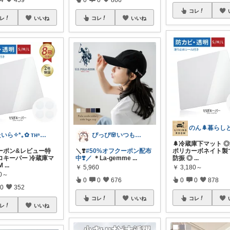
コレ
レ
いいね
コレ
いいね
たいら✧*｡✿ ᴛʜᵃⁿᵏ ʸᵒᵘ✧˖°
ぴっぴ🌸いつもありがとうございます♡
🌲冷蔵庫下マット 
クーポン&レビュー特
＼❣️
#50%オフクーポン配布
ポリカーボネイト製
ロキーパー 冷蔵庫マ
中❣️／
＊La-gemme
...
防振 ◎
...
M
...
￥
5,960
￥
3,180～
80～
0
0
676
0
0
878
0
352
コレ
いいね
コレ
レ
いいね