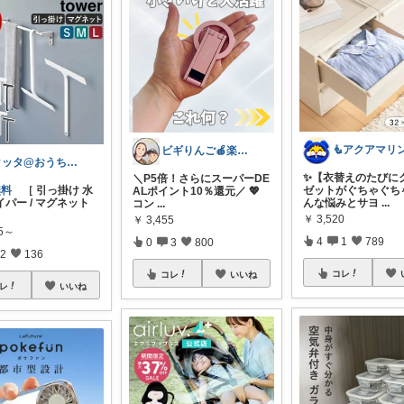
ビギりんご🍎楽する暮らし🏠
タッタ@おうち時間を楽しく快適に！
✨【衣替えのたびに
＼P5倍！さらにスーパーDE
無料
［ 引っ掛け 水
ゼットがぐちゃぐち
ALポイント10％還元／ 💖
パー / マグネット
んな悩みとサヨ
...
コン
...
￥
3,520
￥
3,455
85～
4
1
789
0
3
800
2
136
コレ
コレ
いいね
レ
いいね