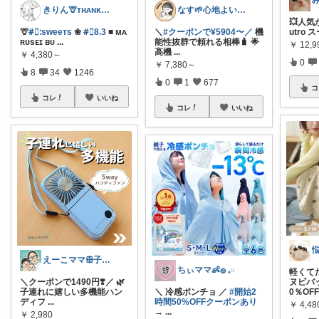
きりん🦒ᴛʜᴀɴᴋs ᴀʟᴡᴀʏs.
なす🌱心地よい暮らしと美味しい時間✨
💥人気
🦒
#⃞ᱺsᴡeeᴛs
❀
#⃞8ᱹ3
■ ᴍᴀ
＼
#クーポンで¥5904〜／
機
utro
ʀᴜsᴇɪ ʙᴜ
...
能性抜群で頼れる相棒🧳 🌟
￥
12,
高機
...
￥
4,380～
0
￥
7,380～
8
34
1246
0
1
677
コ
コレ
いいね
コレ
いいね
えーこママꕥ子供達と夏を楽しむぞ☀️
ちぃママ👶𓐍 𓈒◌
軽くて
＼クーポンで1490円❣️／ 🌿
ヌビバッ
子連れに嬉しい多機能ハン
＼ 冷感ポンチョ ／
#開始2
0％OF
ディフ
...
時間50%OFFクーポンあり
￥
4,4
→
...
￥
2,980