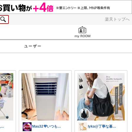
楽天トップへ
お知らせ
ユーザー
💎みゅう🐈購入感謝(❀ᴗ͈ˬᴗ͈)⁾
Mau32💜いつも有難うございます😊
lyka@丁寧な暮らし