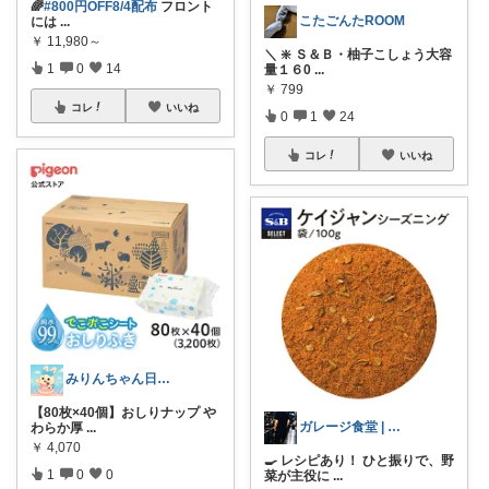
🌈
#800円OFF8/4配布
フロント
こたごんたROOM
には
...
￥
11,980～
＼ ❇️ Ｓ＆Ｂ・柚子こしょう大容
1
0
14
量１６0
...
￥
799
コレ
いいね
0
1
24
コレ
いいね
みりんちゃん日曜品専門店
【80枚×40個】おしりナップ や
ガレージ食堂 | 開業準備中
わらか厚
...
￥
4,070
🍳 レシピあり！ ひと振りで、野
1
0
0
菜が主役に
...