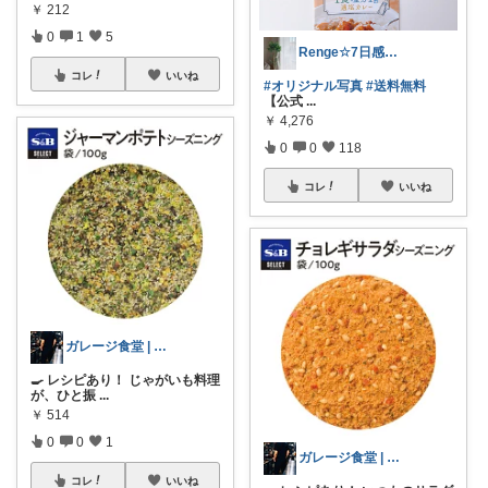
￥
212
0
1
5
Renge☆7日感謝♡ゆっくりです
コレ
いいね
#オリジナル写真
#送料無料
【公式
...
￥
4,276
0
0
118
コレ
いいね
ガレージ食堂 | 開業準備中
🍳 レシピあり！ じゃがいも料理
が、ひと振
...
￥
514
0
0
1
ガレージ食堂 | 開業準備中
コレ
いいね