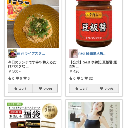
nagi 経由購入感謝✨お買い物マラソン
m @ライフスタイル×ビューティー
【公式】S&B 李錦記 豆板醤 瓶
今日のランチです🍝✨ 和えるだ
226
...
けパスタな
...
￥
426
￥
500～
0
1
32
0
0
6
コレ
いいね
コレ
いいね