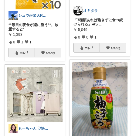
オキタラ
シュウ@楽天ROOM
「3種類あれば飽きずに食べ続
けられる」🍛S
...
**毎日の夜食が楽に整う**。放
置すると*
...
￥
5,049
￥
1,393
0
0
1
0
1
1
コレ
いいね
コレ
いいね
もーちゃん ♡快適生活~旅行大好き🌈✨