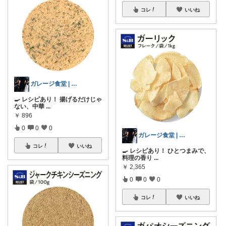
コレ
いいね
ガレージ食堂 | 開業準備中
🍳 レシピあり！ 揚げるだけじゃ
ない、中華
...
￥
896
0
0
0
ガレージ食堂 | 開業準備中
コレ
いいね
🍳 レシピあり！ ひとつまみで、
料理の香り
...
￥
2,365
0
0
0
コレ
いいね