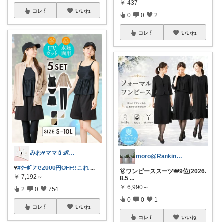
￥
437
コレ
いいね
0
0
2
コレ
いいね
みわ♥️ママ💄👶夏かわいい
moro@Ranking ROOM
♥️
#ｸｰﾎﾟﾝで2000円OFF!!これ
...
👗ワンピーススーツ👑9位(2026.
￥
7,192～
8.5
...
￥
6,990～
2
0
754
0
0
1
コレ
いいね
コレ
いいね