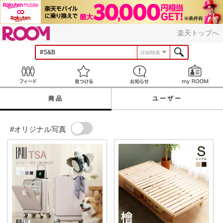
ROOM
楽天トップへ
詳細検索
Feed
見つける
お知らせ
商品
ユーザー
#オリジナル写真