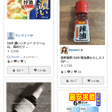
マンマミーや
S&B 濃いシチュー クリーム
は、温めたり
...
Nanami ☀️
￥
3,339
ChicSel
...
さんのコレ！
送料無料 S&B 辣油唐からし入 3
1g×
...
0
0
1
￥
1,728
コレ
いいね
1
2
16
コレ
いいね