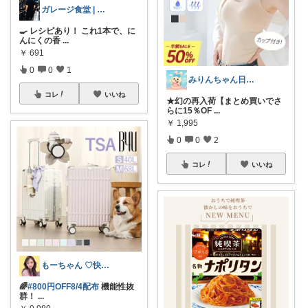
ガレージ食堂 | 開業準備中
🍳 レシピあり！ これ1本で、に
んにくの香
...
￥
691
0
0
1
みりんちゃん日曜品専門店
コレ
いいね
★幻の再入荷【まとめ買いでさ
らに15％OF
...
￥
1,995
0
0
2
コレ
いいね
もーちゃん ♡快適生活~旅行大好き🌈✨
🌈
#800円OFF8/4配布
機能性抜
群！
...