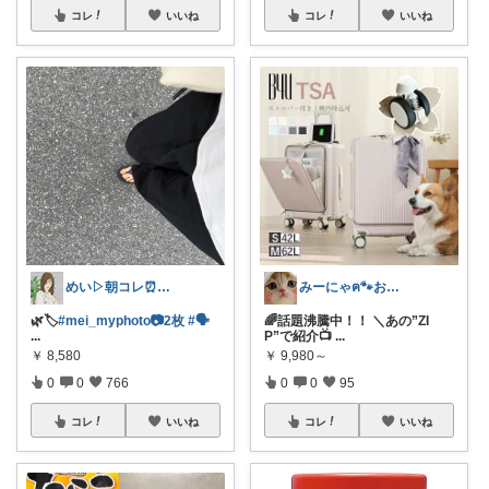
コレ
いいね
コレ
いいね
みーにゃฅ🐾お役立ちになれれば😊
めい▷朝コレ⏰コメ挨拶不要🌿
🌈話題沸騰中！！ ＼あの”ZI
🌿🏷️
#mei_myphoto📷2枚
#🗣
P”で紹介📺
...
...
￥
9,980～
￥
8,580
0
0
95
0
0
766
コレ
いいね
コレ
いいね