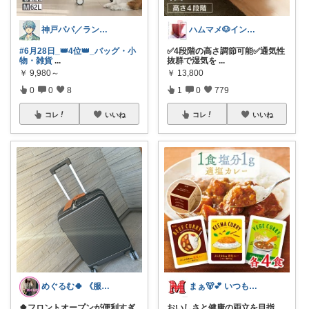
神戸パパ／ランキング＆レビュー毎日掲載
ハムマメ🐶インテリア・キッチン🌸
#6月28日_👑4位👑_バッグ・小
✅4段階の高さ調節可能✅通気性
物・雑貨
...
抜群で湿気を
...
￥
9,980～
￥
13,800
0
0
8
1
0
779
コレ
いいね
コレ
いいね
めぐるむ🍀 《服と暮らし》朝コレ
まぁ🐻💕 いつもありがとう💓
🍀フロントオープンが便利すぎ
おいしさと健康の両立を目指