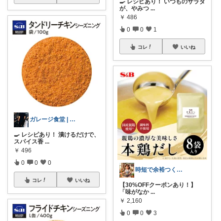
🍳 レシピあり！ いつものサラダ
が、やみつ
...
￥
486
0
0
1
コレ
いいね
ガレージ食堂 | 開業準備中
🍳 レシピあり！ 漬けるだけで、
スパイス香
...
￥
496
0
0
0
時短で余裕つくる主婦🍀キッチン
コレ
いいね
【30%OFFクーポンあり！】
「味がなか
...
￥
2,160
0
0
3