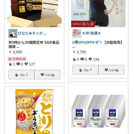
🌷Mi 快適🌷
ひなた☀️キッチン✿暮らし✿美容
#🉐10%OFFｸｰﾎﾟﾝ
【水陸両用】
🚨0時から30個限定🚨 S&B食品
...
福袋
...
￥
2,790
￥
3,980
販売開始前
0
0
194
1
0
127
コレ
いいね
コレ
いいね