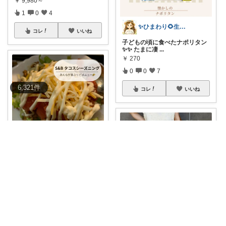
￥
9,980～
1
0
4
✨ひまわり🌻生活雑貨・純喫茶✨
コレ
いいね
子どもの頃に食べたナポリタン
✨✨ たまに凄
...
￥
270
0
0
7
6,321
件
コレ
いいね
暮らしのよりみち
何度も食卓に登場する、 安定の
ひと皿🌮
...
￥
149
0
1
4
コレ
いいね