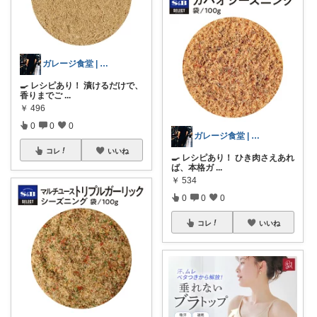
ガレージ食堂 | 開業準備中
🍳 レシピあり！ 漬けるだけで、
香りまでご
...
￥
496
0
0
0
ガレージ食堂 | 開業準備中
コレ
いいね
🍳 レシピあり！ ひき肉さえあれ
ば、本格ガ
...
￥
534
0
0
0
コレ
いいね