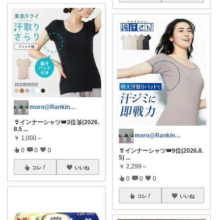
moro@Ranking ROOM
👙インナーシャツ👑3位🥉(2026.
8.5
...
moro@Ranking ROOM
￥
1,000～
0
0
0
👙インナーシャツ👑9位(2026.8.
5)
...
￥
2,299～
コレ
いいね
0
0
0
コレ
いいね