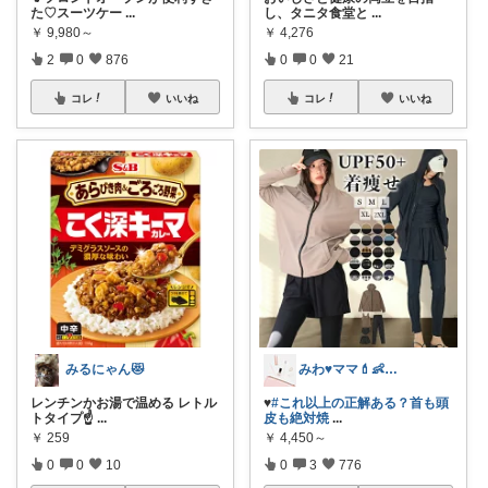
た♡スーツケー
...
し、タニタ食堂と
...
￥
9,980～
￥
4,276
2
0
876
0
0
21
コレ
いいね
コレ
いいね
みるにゃん😻
みわ♥️ママ💄👶夏かわいい
レンチンかお湯で温める レトル
♥️
#これ以上の正解ある？首も頭
トタイプ☝️
...
皮も絶対焼
...
￥
259
￥
4,450～
0
0
10
0
3
776