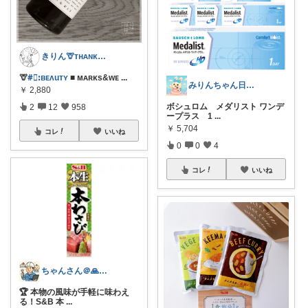
きりん🦒ᴛʜᴀɴᴋs ᴀʟᴡᴀʏs.
🦒
#⃞ꓽʙᴇᴧuᴛʏ
■ ᴍᴀʀᴋs&ᴡᴇ
...
みりんちゃん日曜品専門店
￥
2,880
ボシュロム メダリスト ワンデ
2
12
958
ープラス 1
...
￥
5,704
コレ
いいね
0
0
4
コレ
いいね
ちゃんさん＠🙏kansya👶1👶0
🏆 本物の風味が手軽に味わえ
る！S&B 本
...