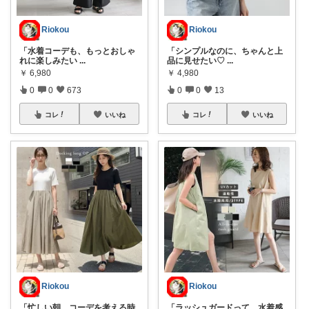
Riokou
Riokou
「水着コーデも、もっとおしゃ
「シンプルなのに、ちゃんと上
れに楽しみたい
...
品に見せたい♡
...
￥
6,980
￥
4,980
0
0
673
0
0
13
コレ
いいね
コレ
いいね
Riokou
Riokou
「忙しい朝、コーデを考える時
「ラッシュガードって、水着感