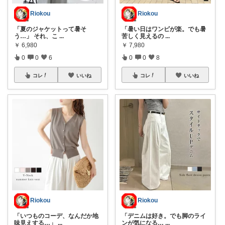
Riokou
Riokou
「夏のジャケットって暑そ
「暑い日はワンピが楽。でも暑
う…」 それ、こ
...
苦しく見えるの
...
￥
6,980
￥
7,980
0
0
6
0
0
8
コレ
いいね
コレ
いいね
Riokou
Riokou
「いつものコーデ、なんだか地
「デニムは好き。でも脚のライ
味見えする…」
...
ンが気になる…
...