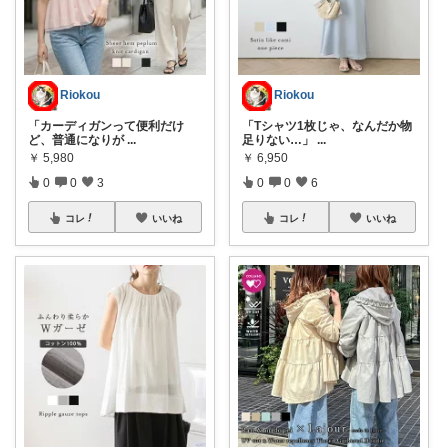
Riokou
Riokou
「カーディガンって便利だけ
「Tシャツ1枚じゃ、なんだか物
ど、普通になりが
...
足りない…」
...
￥
5,980
￥
6,950
0
0
3
0
0
6
コレ
いいね
コレ
いいね