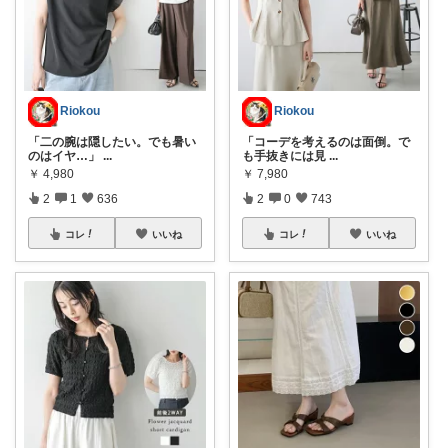
Riokou
Riokou
「二の腕は隠したい。でも暑い
「コーデを考えるのは面倒。で
のはイヤ…」
...
も手抜きには見
...
￥
4,980
￥
7,980
2
1
636
2
0
743
コレ
いいね
コレ
いいね