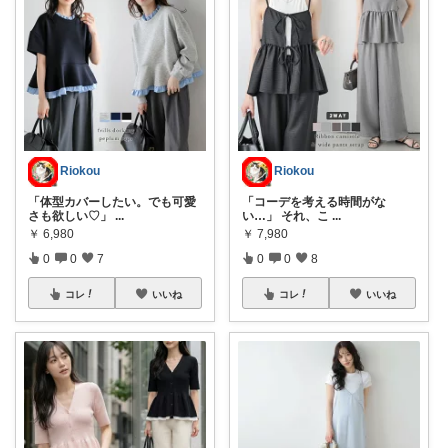
Riokou
Riokou
「体型カバーしたい。でも可愛
「コーデを考える時間がな
さも欲しい♡」
...
い…」 それ、こ
...
￥
6,980
￥
7,980
0
0
7
0
0
8
コレ
いいね
コレ
いいね