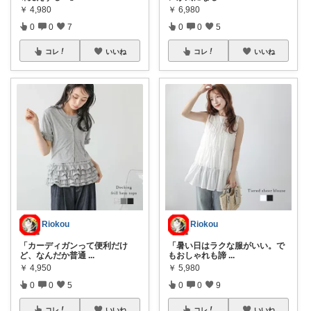
￥
4,980
￥
6,980
0
0
7
0
0
5
コレ
いいね
コレ
いいね
Riokou
Riokou
「カーディガンって便利だけ
「暑い日はラクな服がいい。で
ど、なんだか普通
...
もおしゃれも諦
...
￥
4,950
￥
5,980
0
0
5
0
0
9
コレ
いいね
コレ
いいね