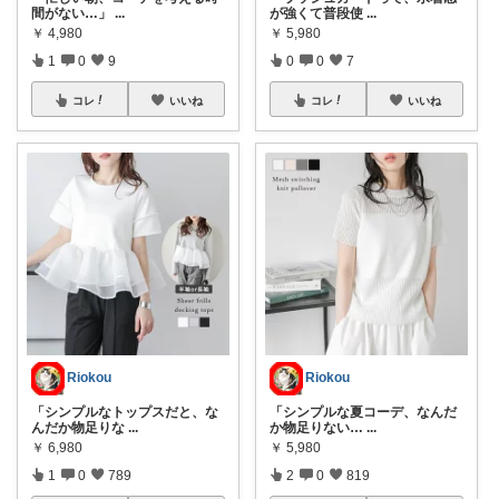
間がない…」
...
が強くて普段使
...
￥
4,980
￥
5,980
1
0
9
0
0
7
コレ
いいね
コレ
いいね
Riokou
Riokou
「シンプルなトップスだと、な
「シンプルな夏コーデ、なんだ
んだか物足りな
...
か物足りない…
...
￥
6,980
￥
5,980
1
0
789
2
0
819