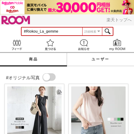
ROOM
楽天トップへ
詳細検索
Feed
見つける
お知らせ
商品
ユーザー
#オリジナル写真