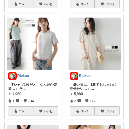
コレ
いいね
コレ
いいね
Riokou
Riokou
「Tシャツ1枚だと、なんだか普
「暑い日は、1枚でおしゃれに
通…」 そ
...
見せたい…」
...
￥
4,980
￥
5,980
1
1
734
2
1
677
コレ
いいね
コレ
いいね