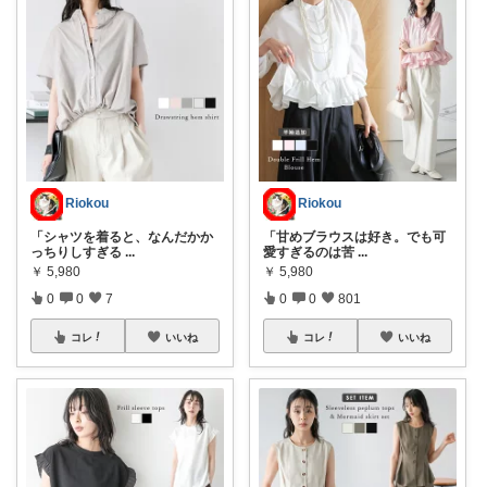
Riokou
Riokou
「シャツを着ると、なんだかか
「甘めブラウスは好き。でも可
っちりしすぎる
...
愛すぎるのは苦
...
￥
5,980
￥
5,980
0
0
7
0
0
801
コレ
いいね
コレ
いいね