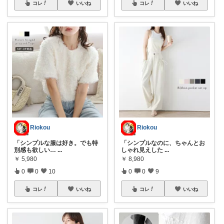
コレ
いいね
コレ
いいね
Riokou
Riokou
「シンプルな服は好き。でも特
「シンプルなのに、ちゃんとお
別感も欲しい…
...
しゃれ見えした
...
￥
5,980
￥
8,980
0
0
10
0
0
9
コレ
いいね
コレ
いいね