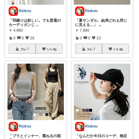
Riokou
Riokou
「羽織りは欲しい。でも普通の
「夏サンダル、結局どれも同じ
カーディガンじ
...
に見える…」
...
￥
4,980
￥
7,980
0
0
26
0
0
23
コレ
いいね
コレ
いいね
Riokou
Riokou
「ブラとインナー、重ねるの面
「なんだか今日のコーデ、物足