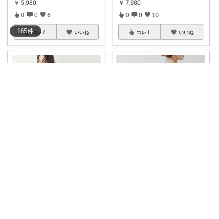
￥
5,980
￥
7,980
0
0
6
0
0
10
165
件
コレ
いいね
コレ
いいね
Riokou
Riokou
「ラクなオールインワンって、
「体型は隠したい。でもダボっ
子どもっぽく見
...
と見えるのはイ
...
￥
5,980
￥
2,980
0
0
724
0
0
6
コレ
いいね
コレ
いいね