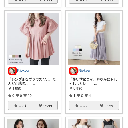
Riokou
Riokou
「シンプルなブラウスだと、な
「暑い季節こそ、軽やかにおし
んだか地味…」
...
ゃれしたい…」
...
￥
4,980
￥
5,980
0
0
10
1
0
4
コレ
いいね
コレ
いいね