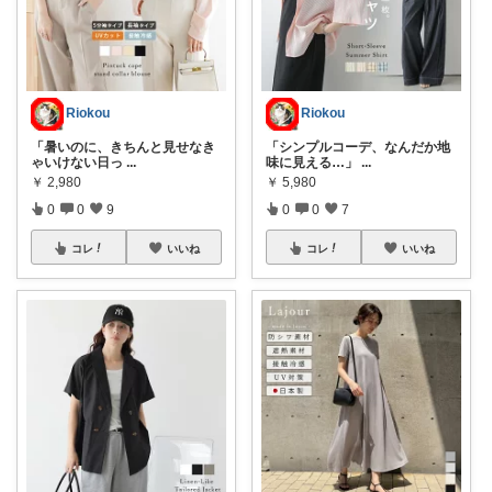
Riokou
Riokou
「暑いのに、きちんと見せなき
「シンプルコーデ、なんだか地
ゃいけない日っ
...
味に見える…」
...
￥
2,980
￥
5,980
0
0
9
0
0
7
コレ
いいね
コレ
いいね