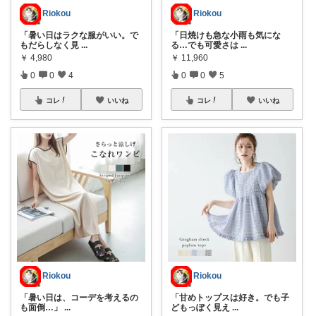
Riokou
Riokou
「暑い日はラクな服がいい。で
「日焼けも急な小雨も気にな
もだらしなく見
...
る…でも可愛さは
...
￥
4,980
￥
11,960
0
0
4
0
0
5
コレ
いいね
コレ
いいね
Riokou
Riokou
「暑い日は、コーデを考えるの
「甘めトップスは好き。でも子
も面倒…」
...
どもっぽく見え
...