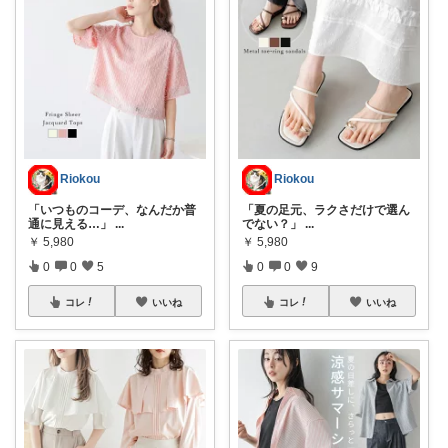
Riokou
Riokou
「いつものコーデ、なんだか普
「夏の足元、ラクさだけで選ん
通に見える…」
...
でない？」
...
￥
5,980
￥
5,980
0
0
5
0
0
9
コレ
いいね
コレ
いいね