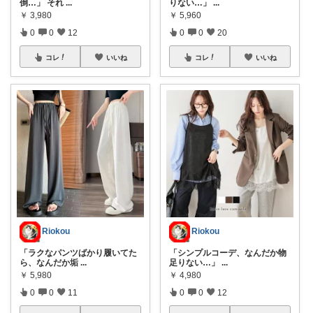
倒…」 それ
...
りない…」
...
￥
3,980
￥
5,960
0
0
12
0
0
20
コレ
いいね
コレ
いいね
Riokou
Riokou
「ラクなパンツばかり履いてた
「シンプルコーデ、なんだか物
ら、なんだか垢
...
足りない…」
...
￥
5,980
￥
4,980
0
0
11
0
0
12