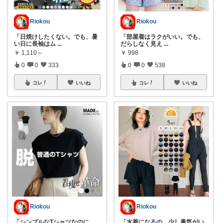
Riokou
Riokou
「日焼けしたくない。でも、暑
「部屋着はラクがいい。でも、
い日に長袖はム
...
だらしなく見え
...
￥
1,110～
￥
998
0
0
333
0
0
538
コレ
いいね
コレ
いいね
Riokou
Riokou
「シンプルなTシャツなのに、
「水着になるの、少し勇気がい