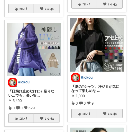
コレ
いいね
コレ
いいね
Riokou
Riokou
「夏のTシャツ、汗ジミが気に
なって楽しめな
...
「日焼け止めだけじゃ足りな
い…でも、暑い羽
...
￥
1,990
￥
3,490
0
0
9
0
0
629
コレ
いいね
コレ
いいね