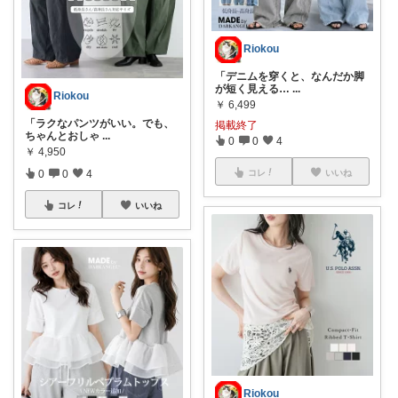
Riokou
「デニムを穿くと、なんだか脚
が短く見える…
...
Riokou
￥
6,499
「ラクなパンツがいい。でも、
掲載終了
ちゃんとおしゃ
...
0
0
4
￥
4,950
0
0
4
コレ
いいね
コレ
いいね
Riokou