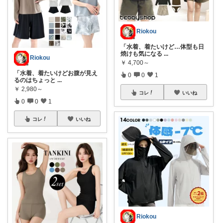
Riokou
「水着、着たいけど…体型も日
焼けも気になる
...
Riokou
￥
4,700～
「水着、着たいけどお腹が見え
0
0
1
るのはちょっと
...
￥
2,980～
コレ
いいね
0
0
1
コレ
いいね
Riokou