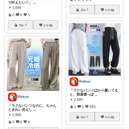
で叶えたい♡」
...
￥
3,899
コレ
いいね
0
0
5
コレ
いいね
Riokou
「ラクなパンツばかり履いてる
と、部屋着っぽ
...
Riokou
￥
2,890
「ラクなパンツなのに、ちゃん
2
2
693
ときれい見えし
...
￥
2,990
コレ
いいね
0
0
6