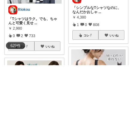
「シンプルなTシャツなのに、
Riokou
なんだかおしゃ
...
￥
4,380
「Tシャツはラク。でも、ちゃ
んと可愛く見せ
...
1
0
808
￥
2,980
0
2
733
コレ
いいね
629
件
コレ
いいね
Riokou
「暑い日はインナーもラクにし
Riokou
たい♡」 そ
...
￥
1,845
「Tシャツ1枚じゃ、なんだか物