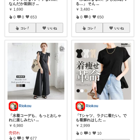
なんだか垢抜け
...
る…」 そん
...
￥
1,690
￥
3,480～
0
0
653
0
0
650
コレ
いいね
コレ
いいね
Riokou
Riokou
「水着コーデも、もっとおしゃ
「Tシャツ、ラクに着たい。で
れに楽しみたい
...
も着膨れはした
...
￥
6,980
￥
2,999
売切れ
0
0
10
0
0
677