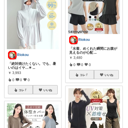
Riokou
「水着、めくれた瞬間にお腹が
見えるのが心配
...
Riokou
￥
3,480
「絶対焼けたくない。でも、暑
0
0
0
いのはイヤ…☀
...
￥
3,993
コレ
いいね
0
0
0
コレ
いいね