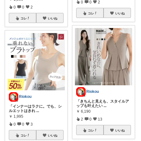
0
0
2
0
0
2
コレ
いいね
コレ
いいね
Riokou
Riokou
「きちんと見えも、スタイルア
ップも叶えたい
...
「インナーはラクに。でも、シ
ルエットはきれ
...
￥
6,190
￥
1,995
2
0
13
0
0
3
コレ
いいね
コレ
いいね