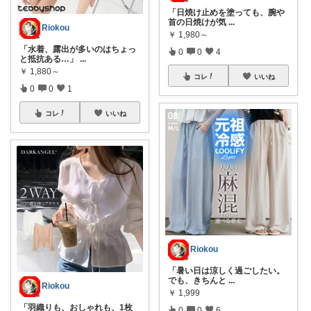
「日焼け止めを塗っても、腕や
首の日焼けが気
...
Riokou
￥
1,980～
「水着、露出が多いのはちょっ
0
0
4
と抵抗ある…」
...
￥
1,880～
コレ
いいね
0
0
1
コレ
いいね
Riokou
「暑い日は涼しく過ごしたい。
でも、きちんと
...
Riokou
￥
1,999
「羽織りも、おしゃれも、1枚
0
0
6