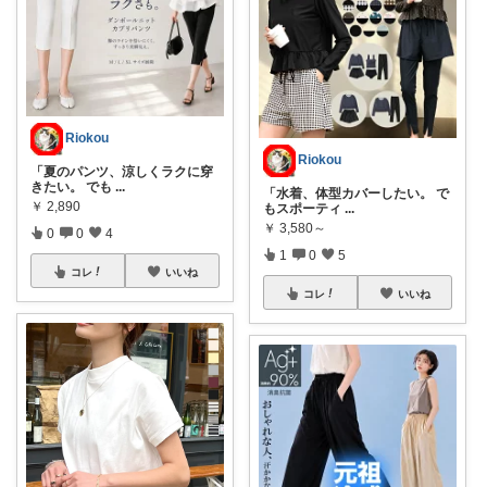
Riokou
Riokou
「夏のパンツ、涼しくラクに穿
きたい。 でも
...
「水着、体型カバーしたい。 で
￥
2,890
もスポーティ
...
￥
3,580～
0
0
4
1
0
5
コレ
いいね
コレ
いいね