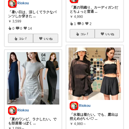
Riokou
「夏の羽織り、カーディガンだ
とちょっと普通
...
「暑い日は、涼しくてラクなパ
ンツしか穿きた
...
￥
4,990
￥
3,599
1
0
2
0
0
14
コレ
いいね
コレ
いいね
Riokou
Riokou
「水着は着たい。でも、露出は
控えめがいい♡
...
「夏のワンピ、ラクしたい。で
も部屋着っぽく
...
￥
4,980～
￥
1,099～