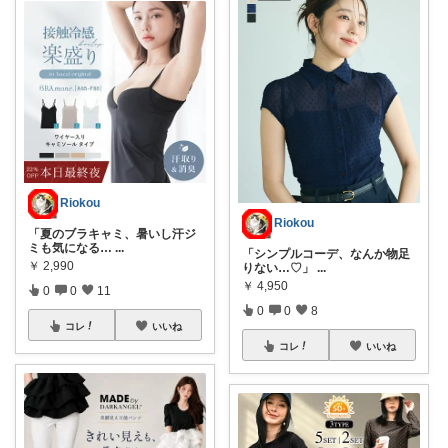
Riokou
Riokou
「夏のブラキャミ、暑いし汗ジ
ミも気になる…
...
「シンプルコーデ、なんか物足
￥
2,990
りない…♡」
...
￥
4,950
0
0
11
0
0
8
コレ
いいね
コレ
いいね