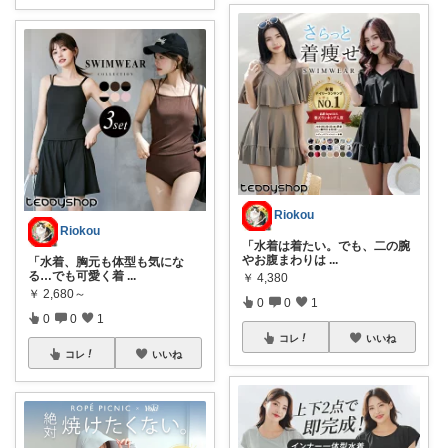
Riokou
Riokou
「水着は着たい。でも、二の腕
やお腹まわりは
...
「水着、胸元も体型も気にな
る…でも可愛く着
...
￥
4,380
￥
2,680～
0
0
1
0
0
1
コレ
いいね
コレ
いいね