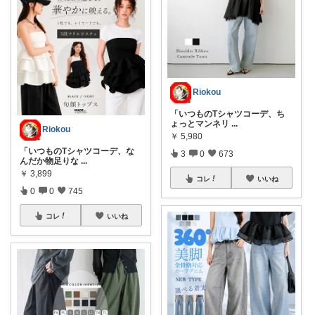
Riokou
「いつものTシャツコーデ、ち
ょっとマンネリ
...
Riokou
￥
5,980
「いつものTシャツコーデ、な
3
0
673
んだか物足りな
...
￥
3,899
コレ
いいね
0
0
745
コレ
いいね