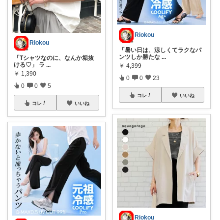
Riokou
Riokou
「暑い日は、涼しくてラクなパ
ンツしか勝たな
...
「Tシャツなのに、なんか垢抜
ける♡」 ラ
...
￥
4,399
￥
1,390
0
0
23
0
0
5
コレ
いいね
コレ
いいね
Riokou