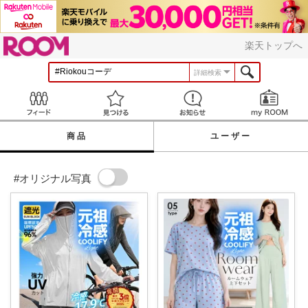
ROOM
楽天トップへ
詳細検索
Feed
見つける
お知らせ
商品
ユーザー
#オリジナル写真