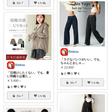
コレ
いいね
Riokou
「ラクなパンツがいい。でも、
ちゃんとおしゃ
...
Riokou
￥
22,800
「日焼けしたくない。でも、暑
0
0
6
い羽織りは着た
...
￥
5,490～
コレ
いいね
0
0
9
コレ
いいね