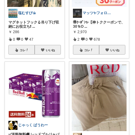
塩むすび🍙
マッツ✨フォロワーさんに感謝💖
マグネットフック🪝吊り下げ収
🉐ｸｰﾎﾟﾝ✨【神トククーポンで、
納にお役立ち❗
...
30％O
...
￥
286
￥
2,970
0
0
47
2
0
678
コレ
いいね
コレ
いいね
じゃっく ばうわー
✅送料無料🚚 レッドブルジャパ