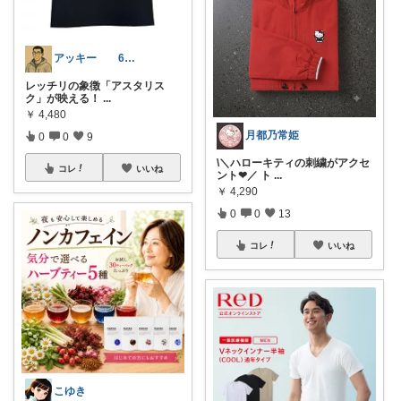
アッキー 6才娘👧子育て中💪
レッチリの象徴「アスタリス
ク」が映える！
...
￥
4,480
月都乃常姫
0
0
9
\＼ハローキティの刺繍がアクセ
コレ
いいね
ント❤／ ト
...
￥
4,290
0
0
13
コレ
いいね
こゆき