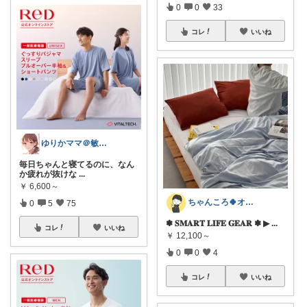
0
0
33
コレ
いいね
ゆりかママ＠敏感肌インナー＆生理用品
毎日ちゃんと寝てるのに、なん
か疲れが抜けな
...
￥
6,600～
ちゃんころ🍀オリ写/インテリア/キッズ
0
5
75
✽ 𝐒𝐌𝐀𝐑𝐓 𝐋𝐈𝐅𝐄 𝐆𝐄𝐀𝐑 ✽ ▶
...
コレ
いいね
￥
12,100～
0
0
4
コレ
いいね