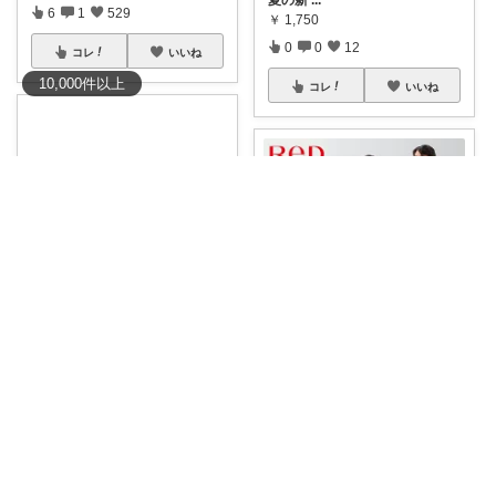
6
1
529
￥
1,750
0
0
12
コレ
いいね
10,000
件
以上
コレ
いいね
mate0.5 🍓
mate0.5 🍓
両手を脇より高く上げてバンザ
イ🙌を 末端冷
...
両手を脇より高く上げてバンザ
￥
7,700
イ🙌を 末端冷
...
1
0
354
￥
7,700
1
0
199
コレ
いいね