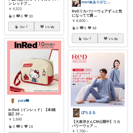
mari🎀ありがとうです🥹
ン レッドブ
...
￥
4,522
ReDリカバリーウェアずっと気
になってて購
...
0
0
30
￥
6,600～
コレ
いいね
0
0
48
コレ
いいね
yura🐘
in Red（インレッド）【本/雑
ぽちまる
誌】20
...
￥
1,690
【大泉洋さんCM公開中】リカ
バリーウェア
...
0
0
24
￥
7,700～