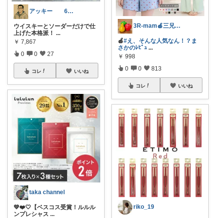
アッキー 6才娘👧子育て中💪
3R-mam🍎三兄弟母
ウイスキーとソーダーだけで仕
上げた本格派！
...
🍎
#え、そんな人気なん！？ま
￥
7,867
さかのﾚﾋﾞｭ
...
0
0
27
￥
998
0
0
813
コレ
いいね
コレ
いいね
taka channel
riko_19
💚❤️🤍【ベスコス受賞！ルルル
ンプレシャス
...