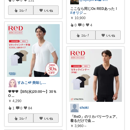
0
0
151
ここなら同じOx REDあった！
コレ
いいね
#オリジ
...
￥
10,900
0
0
4
コレ
いいね
すみこ🍉 美味しいものたくさん🍧
💖💖💖【8/5(水)20:00〜】30％
O
...
￥
4,290
shoki
1
0
84
「ReD」のリカバリーウェア、
コレ
いいね
着るだけで血
...
￥
3,960～