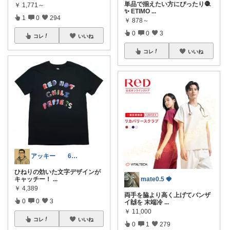
単品で揃えたい方にぴったり🧶
￥
1,771～
✨ ETIMO
...
1
0
294
￥
878～
0
0
3
コレ
いいね
コレ
いいね
アッキー 6才娘👧子育て中💪
ひねりの効いた文字デザインが
mate0.5 🍓
キャッチー！
...
￥
4,389
両手を脇より高く上げてバンザ
0
0
3
イ🙌を 末端冷
...
￥
11,000
コレ
いいね
0
1
279