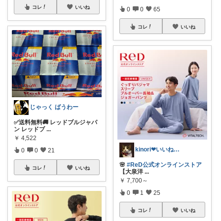
コレ
いいね
0
0
65
コレ
いいね
じゃっく ばうわー
✅送料無料🚚 レッドブルジャパ
ン レッドブ
...
￥
4,522
kinori❤︎いいねご購入感謝です💝
0
0
21
🌸
#ReD公式オンラインストア
コレ
いいね
【大泉洋
...
￥
7,700～
0
1
25
コレ
いいね