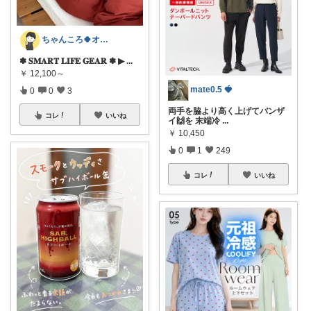
ちゃんころ🍀オリ写/インテリア/キッズ
✽ 𝐒𝐌𝐀𝐑𝐓 𝐋𝐈𝐅𝐄 𝐆𝐄𝐀𝐑 ✽ ▶
...
￥
12,100～
mate0.5 🍓
0
0
3
両手を脇より高く上げてバンザ
コレ
いいね
イ🙌を 末端冷
...
￥
10,450
0
1
249
コレ
いいね