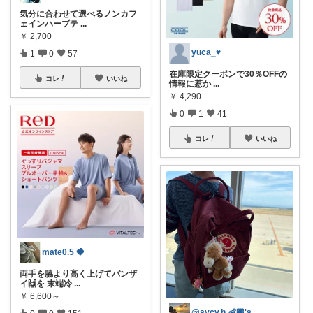
気分に合わせて選べるノンカフ
ェインハーブテ
...
￥
2,700
yuca_♥
1
0
57
在庫限定クーポンで30％OFFの
コレ
いいね
情報に惹か
...
￥
4,290
0
1
41
コレ
いいね
mate0.5 🍓
両手を脇より高く上げてバンザ
イ🙌を 末端冷
...
￥
6,600～
@sycy.h 👶🏽's Mom