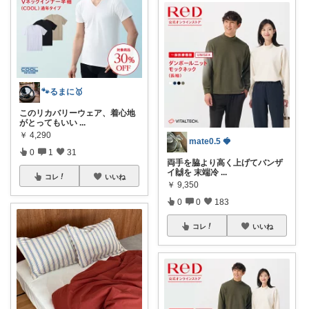
🐾るまに🥇
このリカバリーウェア、着心地
がとってもいい
...
￥
4,290
mate0.5 🍓
0
1
31
両手を脇より高く上げてバンザ
イ🙌を 末端冷
...
コレ
いいね
￥
9,350
0
0
183
コレ
いいね