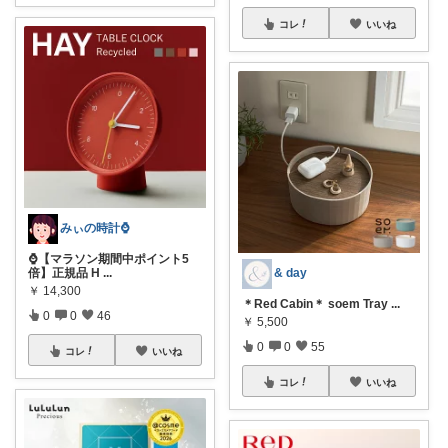
コレ
いいね
みぃの時計⌚
⌚【マラソン期間中ポイント5
& day
倍】正規品 H
...
￥
14,300
＊Red Cabin＊ soem Tray
...
0
0
46
￥
5,500
0
0
55
コレ
いいね
コレ
いいね