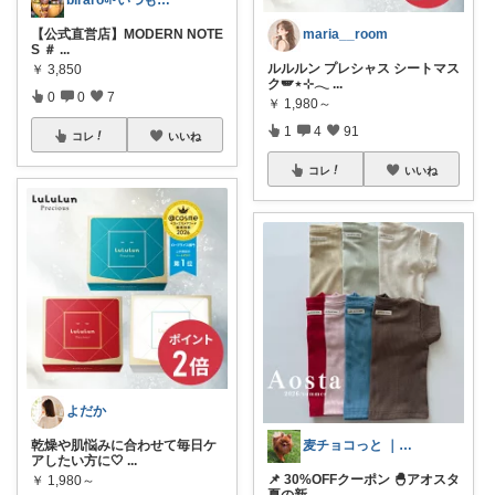
biraro🌱いつもありがとう♡
maria__room
【公式直営店】MODERN NOTE
S ＃
...
ルルルン プレシャス シートマス
￥
3,850
ク🪽⋆⊹𓂃
...
0
0
7
￥
1,980～
1
4
91
コレ
いいね
コレ
いいね
よだか
麦チョコっと ｜ キッズ＆ベビー 夏
乾燥や肌悩みに合わせて毎日ケ
アしたい方に🤍
...
📌 30%OFFクーポン 🐣アオスタ
￥
1,980～
夏の新
...