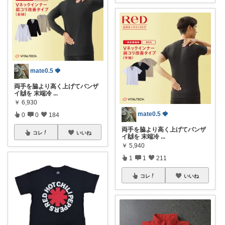
mate0.5 🍓
両手を脇より高く上げてバンザ
イ🙌を 末端冷
...
￥
6,930
mate0.5 🍓
0
0
184
両手を脇より高く上げてバンザ
コレ
いいね
イ🙌を 末端冷
...
￥
5,940
1
1
211
コレ
いいね