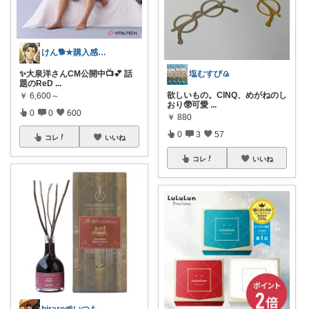
けん🐕★購入感謝です★（アイコン変更）
塩むすび🍙
✨大泉洋さんCM公開中📺💕 話
題のReD
...
欲しいもの。CINQ、めがねのし
￥
6,600～
おり🥸可愛
...
0
0
600
￥
880
0
3
57
コレ
いいね
コレ
いいね