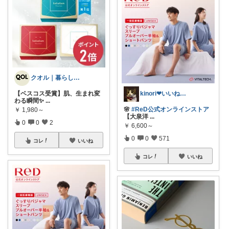
クオル｜暮らしの「質」爆上げ🈁
kinori❤︎いいねご購入感謝です💝
【ベスコス受賞】肌、生まれ変
わる瞬間✨
...
🌸
#ReD公式オンラインストア
￥
1,980～
【大泉洋
...
0
0
2
￥
6,600～
0
0
571
コレ
いいね
コレ
いいね