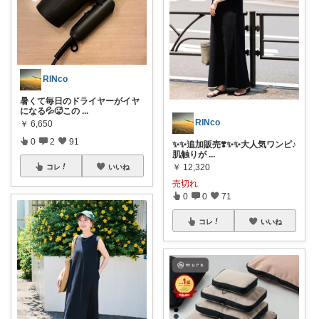
RINco
暑くて毎日のドライヤーがイヤ
になる💦🥵この
...
RINco
￥
6,650
0
2
91
✨✨追加販売❣️✨✨大人気ワンピ♪
肌触りが
...
￥
12,320
コレ
いいね
売切れ
0
0
71
コレ
いいね