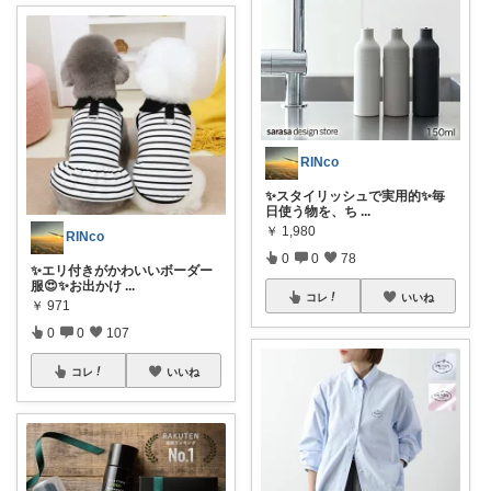
RINco
✨スタイリッシュで実用的✨毎
日使う物を、ち
...
￥
1,980
RINco
0
0
78
✨エリ付きがかわいいボーダー
服😍✨お出かけ
...
コレ
いいね
￥
971
0
0
107
コレ
いいね