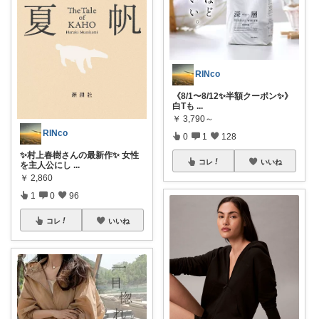
RINco
《8/1〜8/12✨半額クーポン✨》
白Tも
...
￥
3,790～
RINco
0
1
128
✨村上春樹さんの最新作✨ 女性
コレ
いいね
を主人公にし
...
￥
2,860
1
0
96
コレ
いいね