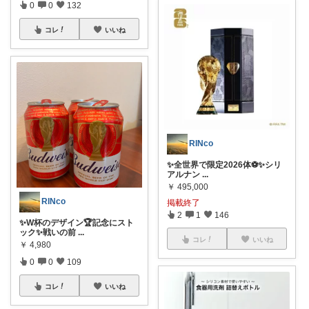
0
0
132
コレ
いいね
RINco
✨全世界で限定2026体⚽️✨シリ
アルナン
...
￥
495,000
RINco
掲載終了
2
1
146
✨W杯のデザイン🏆記念にスト
ック✨戦いの前
...
コレ
いいね
￥
4,980
0
0
109
コレ
いいね