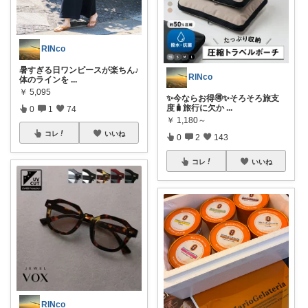
RINco
暑すぎる日ワンピースが楽ちん♪
RINco
体のラインを
...
￥
5,095
✨今ならお得🉐✨そろそろ旅支
度🧳旅行に欠か
...
0
1
74
￥
1,180～
コレ
いいね
0
2
143
コレ
いいね
RINco