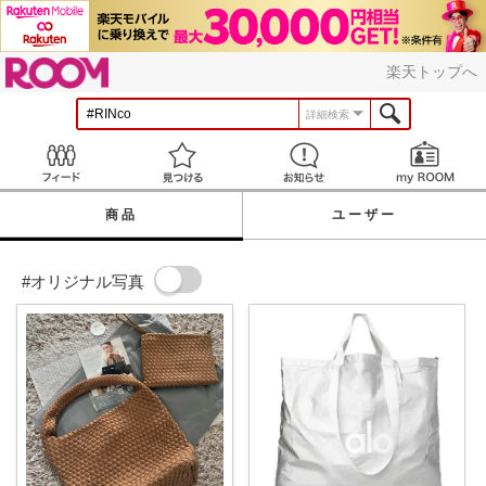
ROOM
楽天トップへ
詳細検索
Feed
見つける
お知らせ
商品
ユーザー
#オリジナル写真