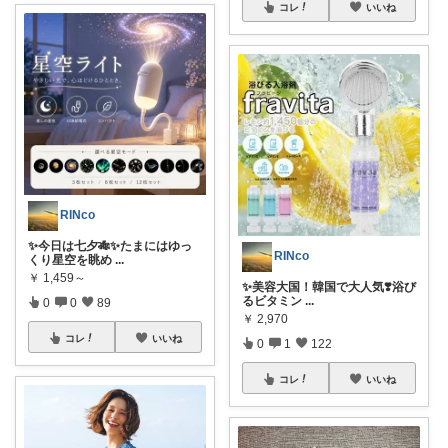
コレ
いいね
RINco
✨今日は七夕🎋✨たまにはゆっ
RINco
くり星空を眺め
...
￥
1,459～
✨美容大国！韓国で大人気❣️浴び
るビタミン
...
0
0
89
￥
2,970
コレ
いいね
0
1
122
コレ
いいね