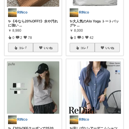
RINco
RINco
✨《今なら20%OFF‼️》水や汚れ
✨大人気のAlo Yoga トートバッ
に強い
...
グ✨
...
￥
8,980
￥
8,000
0
2
78
0
0
42
コレ
いいね
コレ
いいね
RINco
RINco
✨《30%OFFクーポンで3520
✨涼しげなシアーデニムシャツ