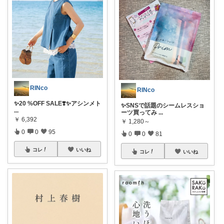
RINco
RINco
✨20 %OFF SALE❣️✨アシンメト
✨SNSで話題のシームレスショ
...
ーツ買ってみ
...
￥
6,392
￥
1,280～
0
0
95
0
0
81
コレ
いいね
コレ
いいね