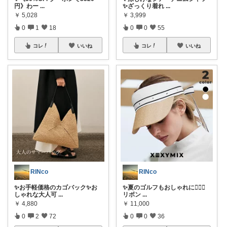
円》わー
...
✨ざっくり着れ
...
￥
5,028
￥
3,999
0
1
18
0
0
55
コレ
いいね
コレ
いいね
RINco
RINco
✨お手軽価格のカゴバック✨お
✨夏のゴルフもおしゃれに🏌️‍♀️✨
しゃれな大人可
...
リボン
...
￥
4,880
￥
11,000
0
2
72
0
0
36