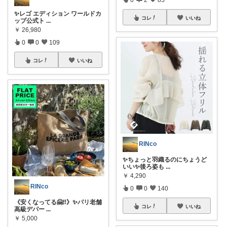
✨レゴ エディション ワールドカ
コレ
いいね
ップ公式ト
...
￥
26,980
0
0
109
コレ
いいね
RINco
✨ちょっと羽織るのにちょうど
いい✨後ろ姿も
...
￥
4,290
RINco
0
0
140
《安くなってる🤗‼️》✨パリ老舗
コレ
いいね
高級デパー
...
￥
5,000