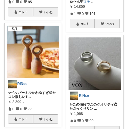
ゅ〜ん🩷
#キ
...
0
0
85
￥
14,850
コレ
いいね
1
0
101
コレ
いいね
RINco
✨ペッパーミルかわゆすぎ😍✨
RINco
コレ欲しい❣️
...
￥
3,399～
✨この値段でこのクオリティ💍
✨ぷっくりリン
...
0
0
77
￥
1,068
コレ
いいね
0
0
90