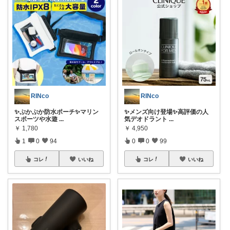
RINco
RINco
✨ぷかぷか防水ポーチ✨マリン
✨メンズ向け登場✨高評価の人
スポーツや水遊
...
気デオドラント
...
￥
1,780
￥
4,950
1
0
94
0
0
99
コレ
いいね
コレ
いいね