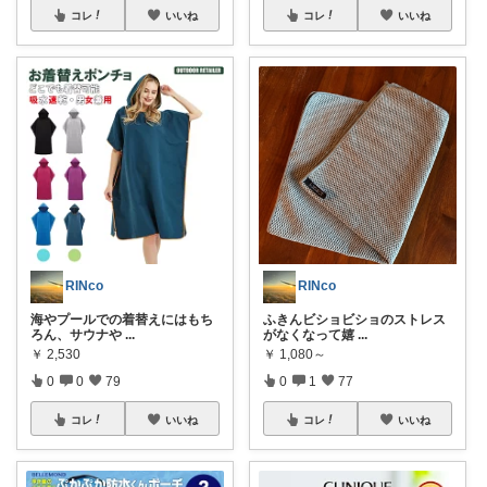
コレ
いいね
コレ
いいね
RINco
RINco
海やプールでの着替えにはもち
ふきんビショビショのストレス
ろん、サウナや
...
がなくなって嬉
...
￥
2,530
￥
1,080～
0
0
79
0
1
77
コレ
いいね
コレ
いいね