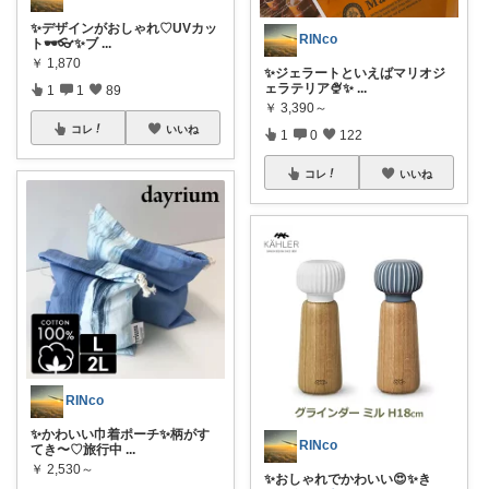
✨デザインがおしゃれ♡UVカッ
RINco
ト🕶️👓✨ブ
...
￥
1,870
✨ジェラートといえばマリオジ
ェラテリア🍨✨
...
1
1
89
￥
3,390～
コレ
いいね
1
0
122
コレ
いいね
RINco
✨かわいい巾着ポーチ✨柄がす
RINco
てき〜♡旅行中
...
￥
2,530～
✨おしゃれでかわいい😍✨き