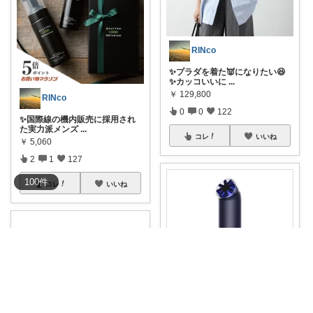
RINco
✨プラダを着た👿になりたい😆
✨カッコいいに
...
￥
129,800
RINco
0
0
122
✨国際線の機内販売に採用され
た実力派メンズ
...
コレ
いいね
￥
5,060
2
1
127
100
件
コレ
いいね
RINco