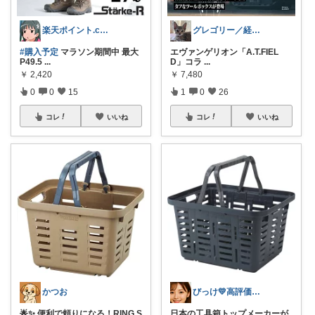
楽天ポイント.com お買い物マラソン中
グレゴリー／経由購入感謝です💕
#購入予定
マラソン期間中 最大
エヴァンゲリオン「A.T.FIEL
P49.5
...
D」コラ
...
￥
2,420
￥
7,480
0
0
15
1
0
26
コレ
いいね
コレ
いいね
かつお
びっけ💛高評価＆多レビュー商品厳選！
🌟✨ 便利で頼りになる！RING S
日本の工具箱トップメーカーが