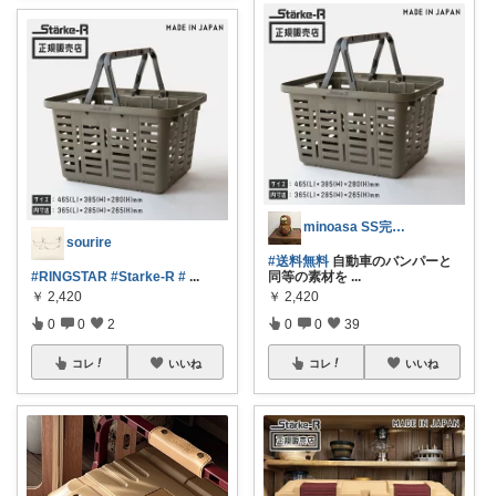
minoasa SS完走🏃‍♀️
sourire
#送料無料
自動車のバンパーと
#RINGSTAR
#Starke-R
#
...
同等の素材を
...
￥
2,420
￥
2,420
0
0
2
0
0
39
コレ
いいね
コレ
いいね