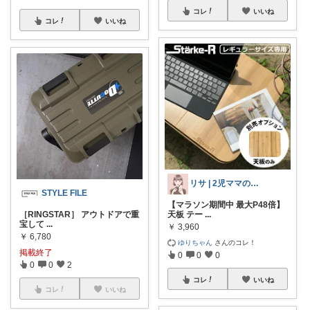
コレ
いいね
コレ
いいね
リサ | 2児ママのおすすめ商品紹介
STYLE FILE
【マラソン期間中 最大P48倍】
［RINGSTAR］ アウトドアで重
天板 テー
...
宝して
...
￥
3,960
￥
6,780
ゆりちゃん
さんのコレ！
掲載終了
0
0
0
0
0
2
コレ
いいね
コレ
いいね