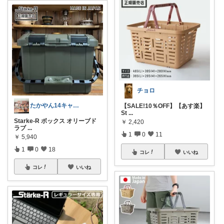
チョロ
たかやん14キャンプ✕アウトドア強化中
【SALE!10％OFF】【あす楽】
St
...
Starke-R ボックス オリーブド
￥
2,420
ラブ
...
1
0
11
￥
5,940
1
0
18
コレ
いいね
コレ
いいね