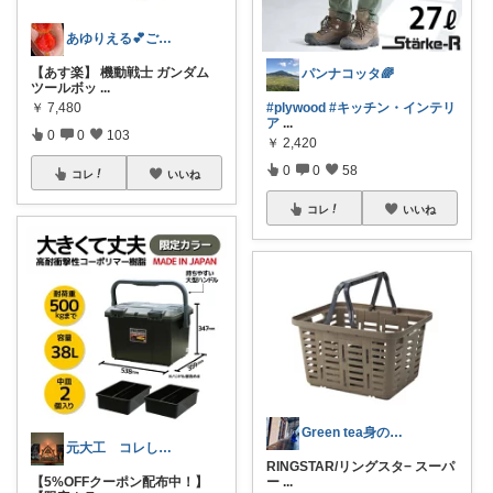
あゆりえる💕ご購入感謝感謝ですっ‼️
【あす楽】 機動戦士 ガンダム
パンナコッタ🌈
ツールボッ
...
￥
7,480
#plywood
#キッチン・インテリ
ア
...
0
0
103
￥
2,420
0
0
58
コレ
いいね
コレ
いいね
Green tea身の丈に合う暮らし
元大工 コレしないでね❌
RINGSTAR/リングスタ− スーパ
【5%OFFクーポン配布中！】
ー
...