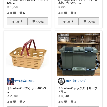
TAR
...
本気で作った、
...
￥
1,258
￥
829
0
0
6
0
0
3
コレ
いいね
コレ
いいね
ナつき⛰️1Rコンシェル
shin【キャンプ好き】
【Starke-R バスケット 465x3
「Starke-R ボックス オリーブ
...
ドラ
...
￥
2,200
￥
5,940
0
0
2
0
0
4