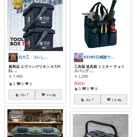
元大工 コレしないでね❌
KEI🎨5日感謝です🤗
新商品 エヴァンゲリオン A.T.FI
工具箱 道具箱 ミスター チョイ
EL
...
スバッグ
...
￥
7,480
￥
1,200
売切れ
0
0
5
0
0
9
コレ
いいね
コレ
いいね