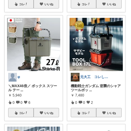
コレ
いいね
コレ
いいね
φ
元大工 コレしないでね❌
＼MAX46倍／ ボックス スツー
機動戦士ガンダム 逆襲のシャア
ル テー
...
ツールボッ
...
￥
5,940
￥
7,480
0
0
6
0
0
2
コレ
いいね
コレ
いいね