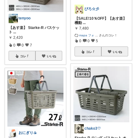
ぴろ☆彡
tenyoo
【SALE!10％OFF】【あす楽】
機動
...
【あす楽】 Starke-R バスケッ
￥
7,480
ト
...
mapa フォ
...
さんのコレ！
￥
2,420
0
0
5
0
0
7
コレ
いいね
コレ
いいね
chako3♡
おにぎり🍙