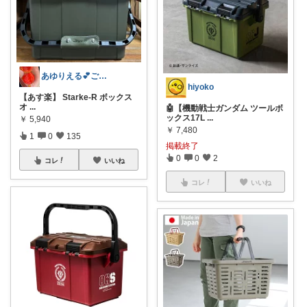
あゆりえる💕ご購入感謝感謝ですっ‼️
hiyoko
【あす楽】 Starke-R ボックス
オ
...
🤖【機動戦士ガンダム ツールボ
ックス17L
...
￥
5,940
￥
7,480
1
0
135
掲載終了
0
0
2
コレ
いいね
コレ
いいね