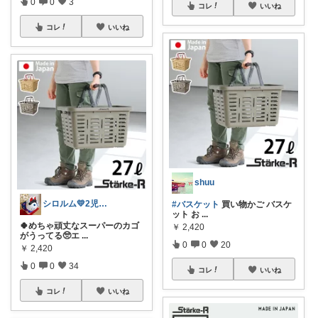
0
0
3
コレ
いいね
コレ
いいね
shuu
シロルム💛2児ママ
#バスケット
買い物かご バスケ
ット お
...
🍀めちゃ頑丈なスーパーのカゴ
￥
2,420
がうってる🥺エ
...
0
0
20
￥
2,420
0
0
34
コレ
いいね
コレ
いいね