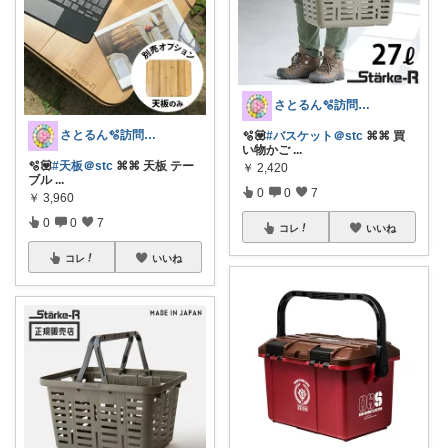
さとるん🫧訪問ありがとうございます💟
さとるん🫧訪問ありがとうございます💟
🫧💟
#バスケット＠stc
⌘⌘ 買
い物かご
...
🫧💟
#天板＠stc
⌘⌘ 天板 テー
￥
2,420
ブル
...
0
0
7
￥
3,960
0
0
7
コレ
いいね
コレ
いいね