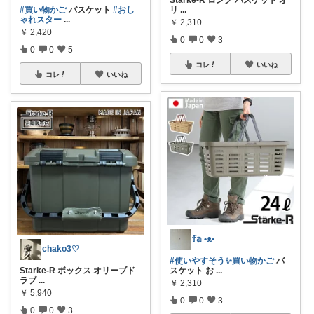
Starke-R ロング バスケット オ
#買い物かご
バスケット
#おし
リ
...
ゃれスター
...
￥
2,310
￥
2,420
0
0
3
0
0
5
コレ
いいね
コレ
いいね
𝕗𝕒 •ᴥ•
chako3♡
#使いやすそう✨買い物かご
バ
Starke-R ボックス オリーブド
スケット お
...
ラブ
...
￥
2,310
￥
5,940
0
0
3
0
0
3