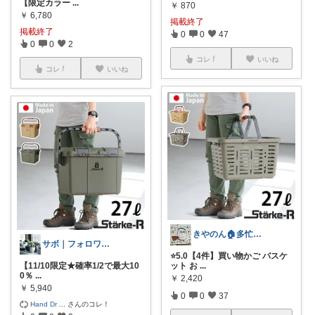
【限定カラー
...
￥
870
￥
6,780
掲載終了
掲載終了
0
0
47
0
0
2
コレ
いいね
コレ
いいね
きやのん🏠多忙によりｽﾛｰです🐢
サボ｜フォロワーさんから購入してます😊
⭐5.0【4件】買い物かご バスケ
【11/10限定★確率1/2で最大10
ット お
...
0％
...
￥
2,420
￥
5,940
0
0
37
Hand Dr
...
さんのコレ！