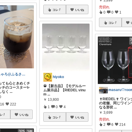
￥
3,899
売切れ
コレ
いいね
0
0
1
コレ
ちゃろ@ふるさと納税オリジナル写真多め
hiyoko
っても心ときめくチ
🥃【新古品】【モデルルー
ッチのコースター✨
ム展示品】【RIEDEL vinu
しなく
...
m
...
0
🍷RIEDEL🍷 ワイ
￥
13,800
の老舗、同じワイン
16
222
1
0
4
なる形状
...
￥
3,699
レ
いいね
コレ
いいね
売切れ
2
6
214