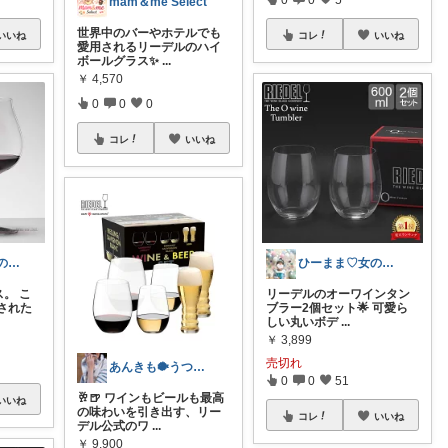
mam＆me Select
世界中のバーやホテルでも
いいね
コレ
いいね
愛用されるリーデルのハイ
ボールグラス✨
...
￥
4,570
0
0
0
コレ
いいね
Kei | 書斎と旅の美学
ひーまま♡女の子育児♡
ス。 こ
リーデルのオーワインタン
された
ブラー2個セット🌟 可愛ら
しい丸いボデ
...
￥
3,899
売切れ
あんきも🐡うつわ好き/10日購入感謝
0
0
51
🥂🍺 ワインもビールも最高
いいね
の味わいを引き出す、リー
コレ
いいね
デル公式のワ
...
￥
9,900