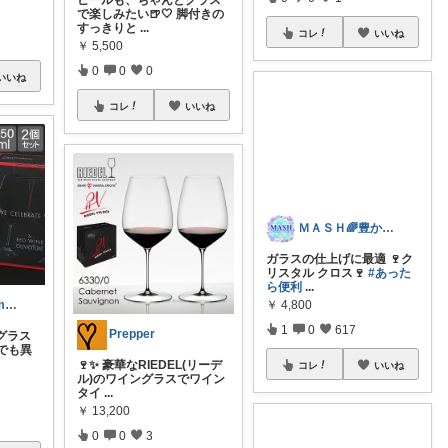
で楽しみたい🍺🤍 脚付きの
すっきりと
...
コレ
いいね
￥
5,500
0
0
0
いいね
コレ
いいね
ＭＡＳＨ🌈豊かな生活へカスタマイズ🌈
ガラスの仕上げに最適 🍷ク
masaru♡room_5be
リスタル クロス🍷
#あった
ら便利
...
Prepper
ングラス
￥
4,800
でも異
1
0
617
🍷✨ 豪華なRIEDEL(リーデ
ル)のワイングラスでワイン
タイ
...
コレ
いいね
￥
13,200
0
0
3