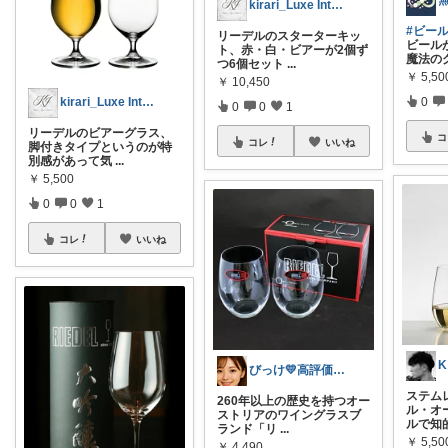
kirari_Luxe Interior
#ビー
リーデルのスターターキッ
ビール
ト、赤・白・ビアーが2個ず
魔法の
つ6個セット
...
￥
5,50
￥
10,450
0
kirari_Luxe Interior
0
0
1
リーデルのビアーグラス、
コ
コレ
いいね
脚付きタイプというのが特
別感があって気
...
￥
5,500
0
0
1
コレ
いいね
K
びっけ💛高評価＆多レビュー商品厳選！
ステム
260年以上の歴史を持つオー
ル・オ
ストリアのワイングラスブ
ルで知
ランド「リ
...
￥
5,50
￥
4,490