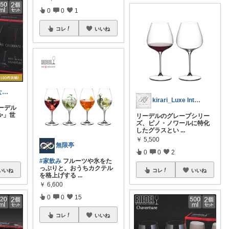
0
0
1
コレ
いいね
しゅう＠気になるアイテムの検証奮闘記
kirari_Luxe Interior
ーデル
✨」世
リーデルのグレープシリー
ズ、ピノ・ノワールに特化
したグラスとい
...
￥
5,500
無限亭
0
0
2
#家飲み
フルーツや氷をた
っぷりと。おうちカクテル
いいね
コレ
いいね
を格上げする
...
￥
6,600
0
0
15
コレ
いいね