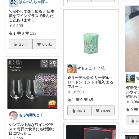
はんぺんちゃぼ🐸お礼はプロフに♡
＼安心して楽しめる／ 日本
酒をワイングラスで飲んだ
ことあります
...
￥
5,500
1
0
128
コレ
いいね
🌠もふこ☽･:*ｱｲｺﾝ変更しました♪
🌠リーデル公式 リーデル・
ロードン ミント 1個入 まる
でオー
...
何年使
ルウィ
￥
16,500
劣化も
1
0
45
￥
3,96
0
コレ
いいね
もふ🐈‍⬛🐈とくらし🌿
コ
シンプル上品なワイングラ
ス🍷 毎日の食卓にも特別な
日にぴった
...