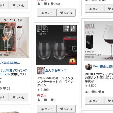
1
1
850
レ
いいね
コレ
コレ
いいね
ZUKO⭐︎11&20🛍️感謝です🥰
あんきも🐡うつわ好き/10日購入感謝
ジナル写真
#ワイング
リーデル
愛用してい
RIEDELのヴェリタ
...
の薄さと計算し尽く
🍷✨ Riedelのオーワインタ
形状が
...
ンブラーセットで、ワイン
0
タイム
...
￥
5,500
0
69
￥
3,899
0
0
0
売切れ
レ
いいね
0
0
2
コレ
コレ
いいね