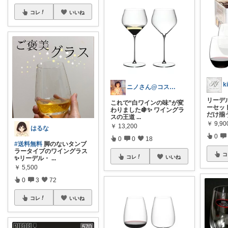
コレ
いいね
ニノさん@コスパ重視
リーデ
これで“白ワインの味”が変
ーセッ
わりました🍇✨ ワイングラ
だけ揃
スの王道
...
￥
9,90
￥
13,200
はるな
0
0
0
18
#送料無料
脚のないタンブ
ラータイプのワイングラス
コ
コレ
いいね
✨リーデル・
...
￥
5,500
0
3
72
コレ
いいね