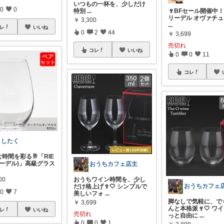
いつもの一杯を、少しだけ
0
0
🍷BFセール開催中！R
特別
...
リーデル オヴァチュ
￥
3,300
...
レ
いいね
0
2
44
￥
3,699
売切れ
コレ
いいね
0
0
11
コレ
よしたく
時間を彩る🥂「RIE
リーデル)」高級グラス
おうちカフェ店主
00
おうちワイン時間を、少し
おうちカフェ
だけ格上げ🍷🤍 シンプルで
0
7
美しいフォ
...
脚なしで気軽に、で
￥
3,699
んと本格派🍷🤍 ワ
レ
いいね
売切れ
っと自由に
...
0
0
1