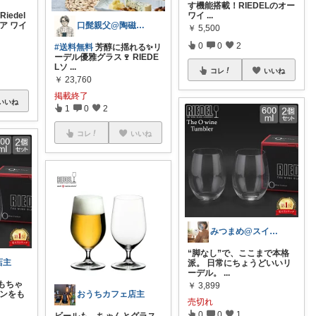
す機能搭載！RIEDELのオー
iedel
ワイ
...
口髭親父@陶磁器やインテリア雑貨好き
ア ワイ
￥
5,500
0
0
2
#送料無料
芳醇に揺れる✨リ
ーデル優雅グラス🍷 RIEDE
Lソ
...
コレ
いいね
￥
23,760
掲載終了
いいね
1
0
2
コレ
いいね
みつまめ@スイーツと雑貨とたまにコスメ
“脚なし”で、ここまで本格
店主
派。 日常にちょうどいいリ
ーデル。
...
もちゃ
￥
3,899
おうちカフェ店主
インをも
売切れ
0
0
1
ビールも、ちゃんとグラス