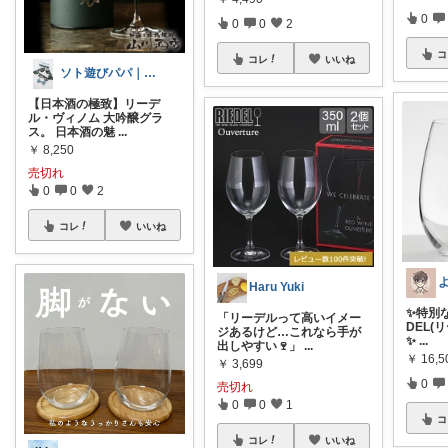
0
0
0
2
コ
コレ
いいね
ソト遊びパパ｜旅と酒と、整う暮らし
【日本酒の極致】リーデ
ル・ヴィノム 大吟醸グラ
ス。 日本酒の魅
...
￥
8,250
売切れ
0
0
2
コレ
いいね
Haru Yuki
✨特別な
「リーデルって高いイメー
DEL(
ジあるけど…これなら手が
✨
...
出しやすい🍷」
...
￥
16,5
￥
3,699
0
売切れ
0
0
1
コ
コレ
いいね