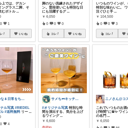
ル上では、デカン
脚のない洗練されたデザイ
いつものワインが、
イングラス二脚、そ
ン。普段使いにも特別な日
特別な味わいに。 
飲むボトル
...
にも活躍するグ
...
注ぐひと手
...
0
￥
6,050
￥
104,500
0
1
0
0
0
0
0
3
レ
いいね
コレ
いいね
コレ
かな🌷日常をちょっと豊かにするもの
サメち🦈キッチン用品
ジナル写真
#RIEDEL
#オリジナル写真
特別な時
これでいつものお酒
デル
#送料無料
リー
...
間を演出する、気分を上げ
げ時間”に🥃✨ ワイ
るワイング
...
の名門
...
0
￥
6,600
￥
6,050
0
4
売切れ
0
3
86