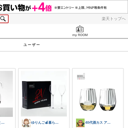
楽天トップへ
お知らせ
ユーザー
もふねこ｜本と猫と暮らし
ゆりんご🍎暮らしにまつわるおすすめ品
40代酒カス アップデートROOM