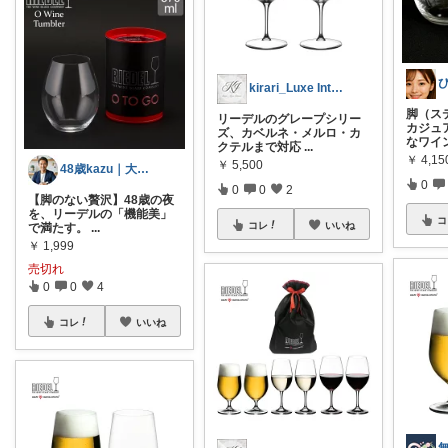
kirari_Luxe Interior
脚（ス
リーデルのグレープシリー
カジュ
ズ、カベルネ・メルロ・カ
なワイ
クテルまで対応
...
￥
4,15
￥
5,500
48歳kazu｜大人の良品リサーチ専門家
0
0
0
2
【脚のない贅沢】48歳の夜
を、リーデルの「機能美」
コ
コレ
いいね
で満たす。
...
￥
1,999
売切れ
0
0
4
コレ
いいね