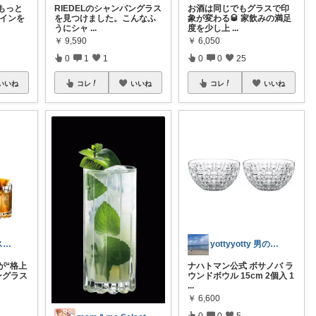
もっと
RIEDELのシャンパングラス
お酒は同じでもグラスで印
ワインを
を見つけました。こんなふ
象が変わる🥃 家飲みの満足
うにシャ
...
度を少し上
...
￥
9,590
￥
6,050
0
1
1
0
0
25
いいね
コレ
いいね
コレ
いいね
ニノさん@コスパ重視
yottyyotty 男の子ママの暮らし
が“格上
ナハトマン公式 ボサノバ ラ
ングラス
ウンドボウル 15cm 2個入 1
...
￥
6,600
0
0
5