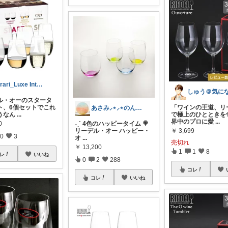
kirari_Luxe Interior
ル・オーのスタータ
ト、6個セットでこれ
「ワインの王道、リ
あさみ⸝⋆⸝⋆のんびり⑅◡̈*
うなん
...
で極上のひとときを
界中のプロに愛
...
0
˗ˏˋ 4色のハッピータイム 🍭
リーデル・オー ハッピー・
￥
3,699
0
3
オ
...
売切れ
￥
13,200
1
1
8
レ
いいね
0
2
288
コレ
コレ
いいね