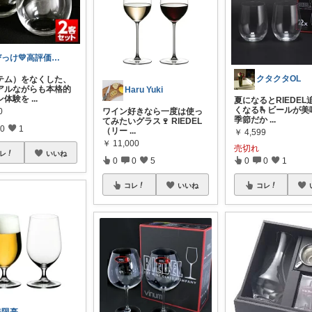
びっけ💛高評価＆多レビュー商品厳選！
クタクタOL
テム）をなくした、
アルながらも本格的
Haru Yuki
ン体験を
...
夏になるとRIEDEL
くなる🫰ビールが美
0
ワイン好きなら一度は使っ
季節だか
...
てみたいグラス🍷 RIEDEL
0
1
（リー
...
￥
4,599
￥
11,000
売切れ
レ
いいね
0
0
5
0
0
1
コレ
いいね
コレ