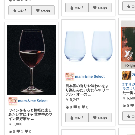
コ
コレ
いいね
コレ
いいね
mam＆me Select
#オリ
日本酒の香りや味わいをよ
ラス
#
り楽しみたい方に🍶✨ リー
た一番
デル・オーの
...
￥
6,60
￥
5,247
mam＆me Select
0
0
0
0
ワインをもっと気軽に楽し
みたい方に🍷✨ 世界中のワ
コ
コレ
いいね
イン愛好家か
...
￥
1,800
0
1
0