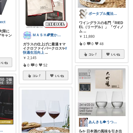
ポータブル魔法るんるん
ect
ワイングラスの名門「RIED
EL（リーデル）」 「ヴィノ
大限に
ム
...
ＭＡＳＨ🌈豊かな生活へカスタマイズ🌈
デキャン
￥
11,880
0
0
48
ガラスの仕上げに最適🍷マ
イクロファイバークロス✨
#
快適生活向上
...
コレ
いいね
￥
2,145
いいね
0
0
52
コレ
いいね
あんきも🐡うつわ好き/10日購入感謝
ku🏠インテリア🪑雑貨
🍶✨ 日本酒の風味を引き出