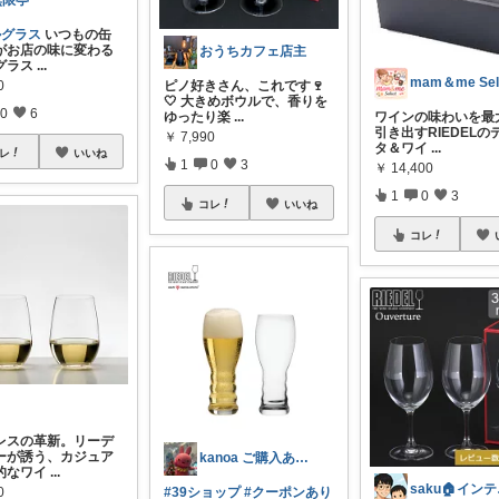
無限亭
ルグラス
いつもの缶
がお店の味に変わる
おうちカフェ店主
グラス
...
mam＆me Sel
0
ピノ好きさん、これです🍷
🤍 大きめボウルで、香りを
0
6
ワインの味わいを最
ゆったり楽
...
引き出すRIEDELの
￥
7,990
タ＆ワイ
...
レ
いいね
1
0
3
￥
14,400
1
0
3
コレ
いいね
コレ
レスの革新。リーデ
ーが誘う、カジュア
kanoa ご購入ありがとうございます
的なワイ
...
sa
0
#39ショップ
#クーポンあり