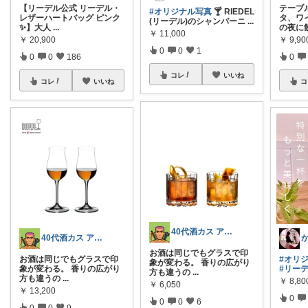
【リーデル公式 リーデル・
テーブ
#オリジナル写真
🍸️ RIEDEL
レザーハートバッグ ピンク
タ、ワ
(リーデル)のシャンパーニ
...
✨】大人
...
の夜に
￥
11,000
￥
20,900
￥
9,90
0
0
1
0
0
186
0
コレ
いいね
コレ
いいね
コ
40代酒カス アップデートROOM
40代酒カス アップデートROOM
お酒は同じでもグラスで印
お酒は同じでもグラスで印
#オリ
象が変わる。 香りの広がり
象が変わる。 香りの広がり
#リー
方も違うの
...
方も違うの
...
￥
8,80
￥
6,050
￥
13,200
0
0
0
6
0
0
9