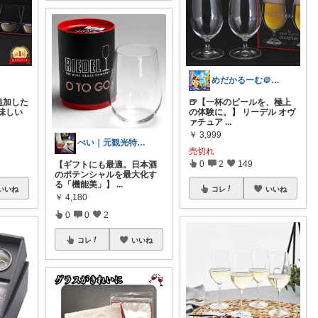
めだかるーむ＠ありがとうございます。
追加した
🍺【一杯のビールを、極上
味しい
の体験に。】 リーデル オヴ
ァチュア
...
￥
3,999
ぺい｜元観光特使パパの晩酌と子育て
売切れ
0
2
149
【ギフトにも最適。日本酒
のポテンシャルを最大化す
る「機能美」】
...
いいね
コレ
いいね
￥
4,180
0
0
2
コレ
いいね