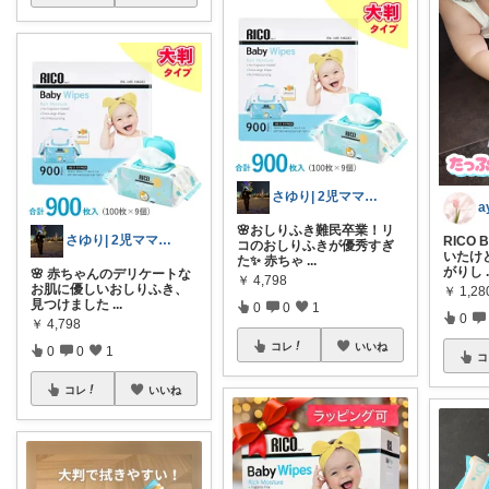
さゆり| 2児ママお買い物メモ🧸
a
🌸おしりふき難民卒業！リ
さゆり| 2児ママお買い物メモ🧸
RICO
コのおしりふきが優秀すぎ
いたけ
た✨ 赤ちゃ
...
がりし
🌸 赤ちゃんのデリケートな
￥
4,798
お肌に優しいおしりふき、
￥
1,2
見つけました
...
0
0
1
0
￥
4,798
コレ
いいね
0
0
1
コ
コレ
いいね