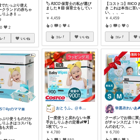
🏷️ 𝘙𝘐𝘊𝘖 保育士の私が選び
【コストコ】RICO
量でたっぷり使え
ました👩🏻 保育士をしてい
き これは本当に言
ークランドの赤ちゃ
...
い、、、
...
しりふき💧
...
￥
4,459
￥
4,459
9
0
0
4
0
0
0
0
2
コレ
いいね
コレ
レ
いいね
おとうふ。@８月もよろしくお願いします
🌸黒衣れいあ
S♡4yのママ🎀
【一度使うと戻れない✨厚
クーポンでお得に買
っぷり使うものだか
手おしりふきの定番👶💖】
がチャンスだよ！✨ 
しりふきはコスパも
1枚でしっ
...
んのおむつ、
...
地も大切
...
￥
4,780
￥
6,700
0
2
1
550
0
0
3