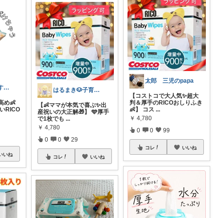
太郎 三児のpapa
🐟ほっけのおすすめ＠朝コレ派🐾
はるまき🐶子育て中
【コストコで大人気✨超大
め👶
判＆厚手のRICOおしりふき
【👶ママが本気で喜ぶ✨出
いRICO
👶】 コス
...
産祝いの大正解🎁】 🩵厚手
￥
4,780
で1枚でも
...
￥
4,780
0
0
99
0
0
29
コレ
いいね
いいね
コレ
いいね