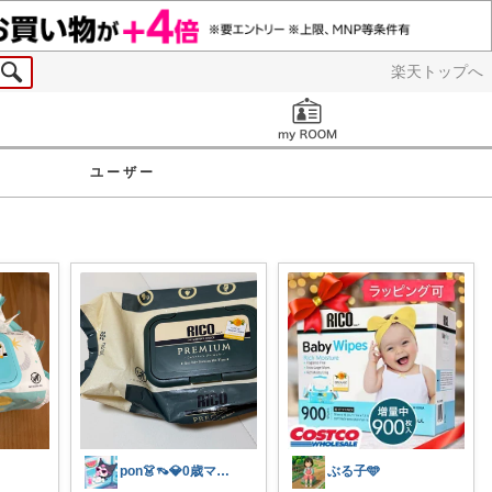
楽天トップへ
お知らせ
ユーザー
pon👗👡💎0歳ママ👶🏻
ぶる子🩵