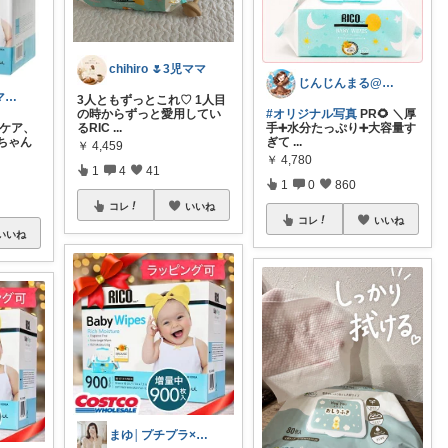
chihiro 🌷3児ママ
じんじんまる@2歳児ママ
さゆり| 2児ママお買い物メモ🧸
3人ともずっとこれ♡ 1人目
#オリジナル写真
PR🌻 ＼厚
の時からずっと愛用してい
りケア、
手➕水分たっぷり➕大容量す
るRIC
...
赤ちゃん
ぎて
...
￥
4,459
￥
4,780
1
4
41
1
0
860
コレ
いいね
コレ
いいね
いいね
まゆ│プチプラ×ご褒美スイーツ