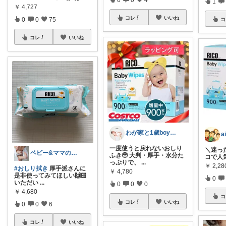
1
￥
4,727
コレ
いいね
0
0
75
コ
コレ
いいね
わが家と1歳boyの暮らし
一度使うと戻れないおしり
＼迷っ
ベビー&ママのおすすめ👶🏻🤍
ふき🥹 大判・厚手・水分た
コで人気の
っぷりで、
...
￥
2,2
#おしり拭き
厚手派さんに
￥
4,780
是非使ってみてほしい🙌🏻
0
いただい
...
0
0
0
￥
4,680
コ
コレ
いいね
0
0
6
コレ
いいね