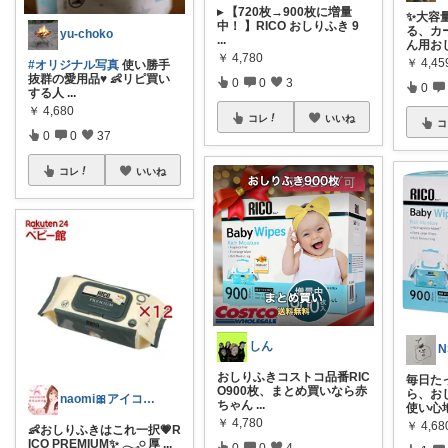
▸ 【720枚→900枚に増量
✨大容
中！ 】RICO おしりふき 9
る、カ
yu-choko
...
ん用お
￥
4,780
￥
4,45
#オリジナル写真
使い勝手
抜群の愛用品♥️ 👶リピ買い
0
0
3
0
する人
...
￥
4,680
コレ
いいね
コ
0
0
37
コレ
いいね
しん
N
おしりふきコストコ品番RIC
毎日た
O900枚、まとめ買いなら赤
ら、お
naomi🎀アイコン変えました🫧
ちゃん
...
使い心
￥
4,780
￥
4,68
👶おしりふきはこれ一択💗R
ICO PREMIUM✨ 𓂃𓈒𓏸 厚
...
0
0
4