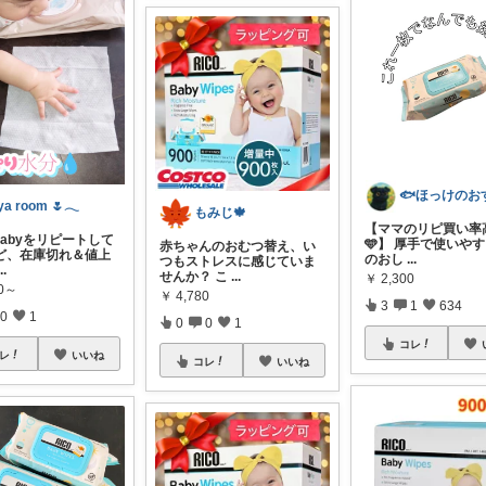
ya room 🌷𓂃
もみじ🍁
【ママのリピ買い率高
 Babyをリピートして
🩵】 厚手で使いやす
赤ちゃんのおむつ替え、い
ど、在庫切れ＆値上
のおし
...
つもストレスに感じていま
...
せんか？ こ
...
￥
2,300
80～
￥
4,780
3
1
634
0
1
0
0
1
コレ
レ
いいね
コレ
いいね