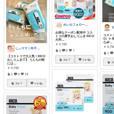
れい@フォロー＆経由購入感謝です♪
お得なクーポン配布中 コス
コストコ
トコの厚手おしりふき RICO
O）✨
大判
...
心👶
...
￥
4,780
￥
4,78
しぃママ｜年子育児と暮らし🌷
0
0
7
1
【コストコで大人気！RICO
おしりふき🤍】 うんちの時
コレ
いいね
コ
には
...
￥
4,798
1
3
79
コレ
いいね