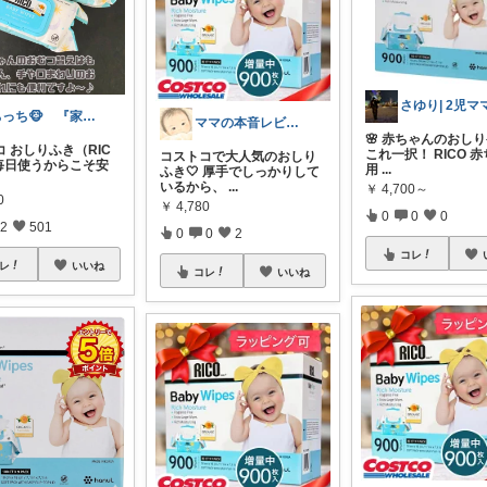
ちっち🐵 『家族みんなのええもん』
ママの本音レビュー🌻育児グッズ⛅️
🌸 赤ちゃんのおし
 おしりふき（RIC
これ一択！ RICO 
コストコで大人気のおしり
 毎日使うからこそ安
用
...
ふき🤍 厚手でしっかりして
いるから、
...
￥
4,700～
0
￥
4,780
0
0
0
2
501
0
0
2
コレ
レ
いいね
コレ
いいね