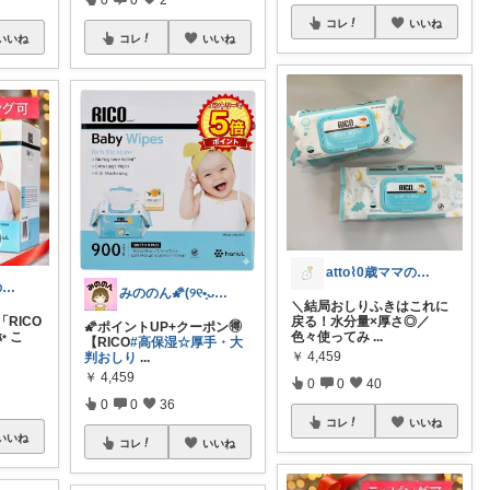
コレ
いいね
いいね
コレ
いいね
atto⌇0歳ママの推しアイテム🌷
4歳児パパTSの育児おたすけROOM🎁
みののん🌠(୨୧•͈ᴗ•͈)感謝♡
＼結局おしりふきはこれに
RICO
戻る！水分量×厚さ◎／
🌠ポイントUP+クーポン🉐
✨ こ
色々使ってみ
...
【RICO
#高保湿☆厚手・大
￥
4,459
判おしり
...
￥
4,459
0
0
40
0
0
36
コレ
いいね
いいね
コレ
いいね