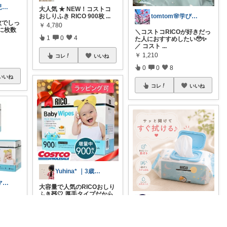
ウキフネ★育児・子育てが楽になるアイテム
大人気 ★ NEW！コストコ
おしりふき RICO 900枚
...
tomtom🌸学びと子育てと暮らし🏠
枚でしっ
￥
4,780
に枚数
＼コストコRICOが好きだっ
1
0
4
た人におすすめしたい🥹✨
／ コスト
...
￥
1,210
コレ
いいね
0
0
8
いいね
コレ
いいね
Yuhina* ｜3歳ママ
さゆり| 2児ママお買い物メモ🧸
大容量で人気のRICOおしり
ふき🧸🤍 厚手タイプだから
ふき、マ
1枚ず
...
うさぎのしっぽ43🐰2児の母👧朝コレ
です！
￥
4,780
🐰まとめ買い♡900枚あれば
0
0
11
当分安心🐰 おしりふきっ