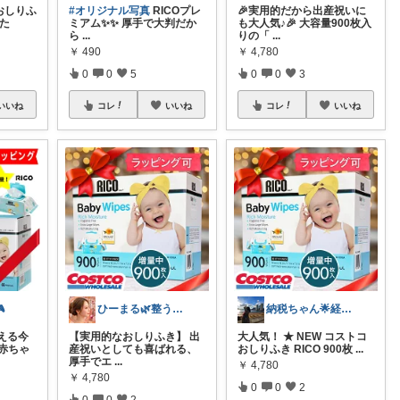
 おしりふ
#オリジナル写真
RICOプレ
🎉実用的だから出産祝いに
いた
ミアム✨✨ 厚手で大判だか
も大人気♪🎉 大容量900枚入
ら
...
りの「
...
￥
490
￥
4,780
0
0
5
0
0
3
いいね
コレ
いいね
コレ
いいね

ひーまる🌿整う暮らしと成分美容
納税ちゃん🌟経由購入★
える今
【実用的なおしりふき】 出
大人気！ ★ NEW コストコ
赤ちゃ
産祝いとしても喜ばれる、
おしりふき RICO 900枚
...
厚手でエ
...
￥
4,780
￥
4,780
0
0
2
0
0
2