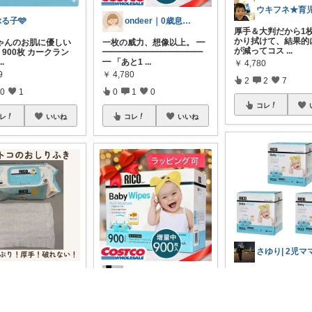
る子🩵
ondeer｜0歳息子との日々🌱
厚手＆大判だから1
かり拭けて、結果的
ちゃんのお肌に優しい
一枚の威力、想像以上。 ━
が減ってコス
...
O 900枚 カークラン
━━━━━━━━━━━━
...
━ 「あと1
...
￥
4,780
9
￥
4,780
2
2
7
0
1
0
1
0
コレ
レ
いいね
コレ
いいね
🌸 コストコおしり
ゆめママ🌷1歳女の子
ころのおすすめ部屋
マ友にも大好評なん
ずっとリ
...
で使いやすい✨RICO
厚手で使いやすい！コスト
￥
11,980
りふき】 コストコで
コ RICOおしりふき👶 コス