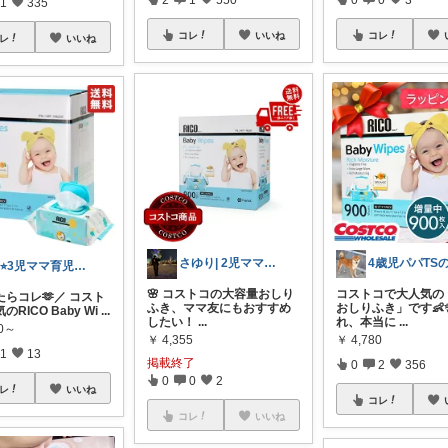
1
335
コレ
いいね
コレ
レ
いいね
さゆり| 2児ママお買い物メモ🧸
ai⭐︎3児ママ育児&便利グッズ
🌸 コストコの大容量おしり
コストコで大人気の「
たらコレ🫶／ コスト
ふき、ママ友にもおすすめ
おしりふき」です👶
RICO Baby Wi
...
したい！
...
れ、本当に
...
80～
￥
4,355
￥
4,780
1
13
掲載終了
0
2
356
0
0
2
レ
いいね
コレ
コレ
いいね