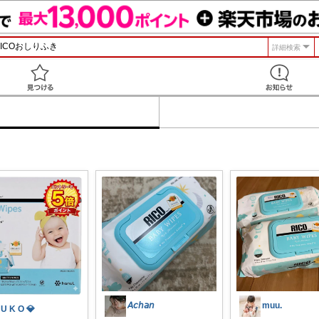
詳細検索
見つける
𝘈𝘤𝘩𝘢𝘯
muu.
 U K O 💎