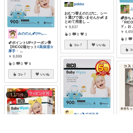
pokke
ぶ
おむつ替えのたびに、シー
ト選びで迷いませんか👶 ま
🌈赤
とめて用意し
...
「RIC
ド」お
￥
9,637
￥
4,45
みののん🌠(୨୧•͈ᴗ•͈)感謝♡
0
0
3
0
🌠ポイントUP+クーポン🉐
コレ
いいね
【RICO2箱セット
#高保湿☆
コ
厚手・
...
￥
8,699
0
0
9
コレ
いいね
1,171
件
れい🍋ズボラ主婦の楽する暮らし
【毎日たっぷり使える♪育児
【厚手
の必需品おしりふき】 赤ち
のおし
ゃんとの
...