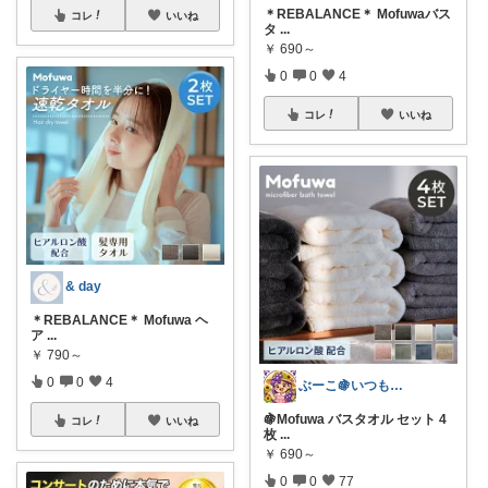
＊REBALANCE＊ Mofuwaバス
コレ
いいね
タ
...
￥
690～
0
0
4
コレ
いいね
& day
＊REBALANCE＊ Mofuwa ヘ
ア
...
￥
790～
0
0
4
ぶーこ🍇いつもありがとう😊
🍇Mofuwa バスタオル セット 4
コレ
いいね
枚
...
￥
690～
0
0
77