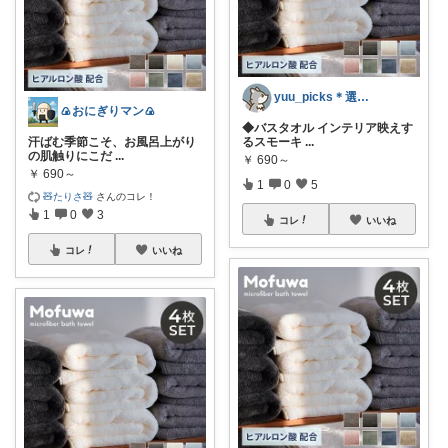
yuu_picks＊選ぶ楽しみ＊
🍙おにぎりマン🍙
◆バスタオル インテリア映えす
汗ばむ季節こそ、お風呂上がり
るスモーキ
...
の肌触りにこだ
...
￥
690～
￥
690～
1
0
5
🧸たりさ🧸
さんのコレ！
1
0
3
コレ
いいね
コレ
いいね