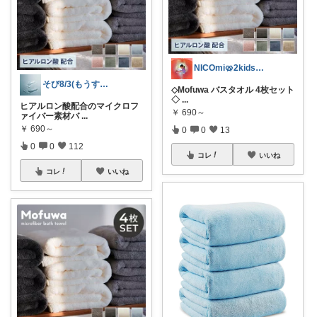
NICOmi🥨2kidsママ👦👧
そび8/3(もうすぐ暑いマラソン開幕
◇Mofuwa バスタオル 4枚セット
◇
...
ヒアルロン酸配合のマイクロフ
￥
690～
ァイバー素材バ
...
￥
690～
0
0
13
0
0
112
コレ
いいね
コレ
いいね