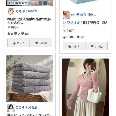
もちぷくmochipuku☘️5日感謝
emi💎ig@r_ibbon_💍💎
☘️経由ご購入感謝☘️ 感謝の気持
#バスタオル
4枚2979円🍒 【SA
ちを込め
...
LE
...
￥
690～
￥
2,979
0
2
66
0
0
28
コレ
いいね
コレ
いいね
ここ🍀７月もありがとう🍀
🉐今だけハンドタオルプレゼン