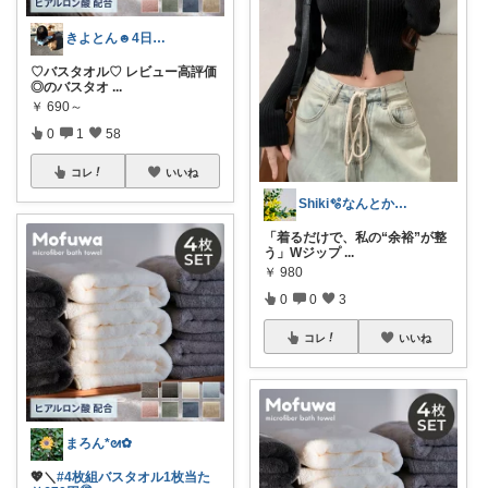
きよとん☻4日感謝プロフに♡
♡バスタオル♡ レビュー高評価
◎のバスタオ
...
￥
690～
0
1
58
コレ
いいね
Shiki🫧なんとかなるよ🫧
「着るだけで、私の“余裕”が整
う」Wジップ
...
￥
980
0
0
3
コレ
いいね
まろん*⁠ᘛ⁠✿⁠
💖＼
#4枚組バスタオル1枚当た