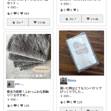
セット
...
￥
690～
￥
690～
0
0
1
0
0
484
コレ
いいね
コレ
いいね
Riosa
yᴜɪ 𓂃
届いた時はとてもコンパクトで
吸水力抜群！ふわっふわな肌触
びっくりでした
...
り♡ おすすめ
...
￥
690～
￥
690～
0
0
126
0
0
146
コレ
いいね