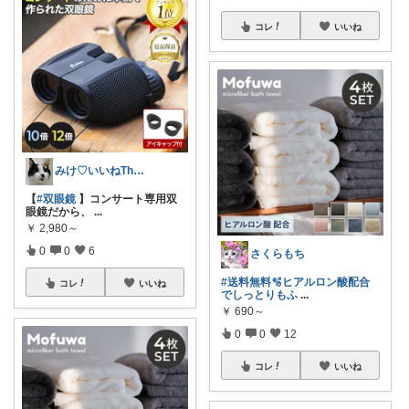
コレ
いいね
みけ♡いいねThanks☆
【
#双眼鏡
】コンサート専用双
眼鏡だから、
...
￥
2,980～
0
0
6
さくらもち
#送料無料🫧ヒアルロン酸配合
コレ
いいね
でしっとりもふ
...
￥
690～
0
0
12
コレ
いいね