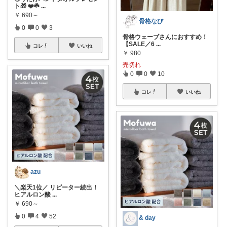
ト🎁 ❤️☘️
...
￥
690～
骨格なび
0
0
3
骨格ウェーブさんにおすすめ！
【SALE／6
...
コレ
いいね
￥
980
売切れ
0
0
10
コレ
いいね
azu
＼楽天1位／ リピーター続出！
ヒアルロン酸
...
￥
690～
0
4
52
& day