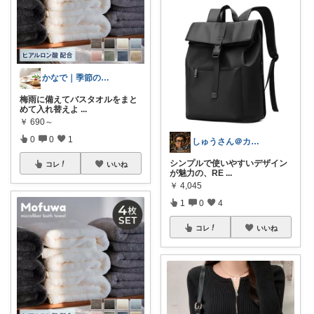
かなで｜季節のスイーツとお得な手帖🌿
梅雨に備えてバスタオルをまと
めて入れ替えよ
...
￥
690～
0
0
1
しゅうさん＠カッコイイ😎男の身の回り
シンプルで使いやすいデザイン
コレ
いいね
が魅力の、RE
...
￥
4,045
1
0
4
コレ
いいね