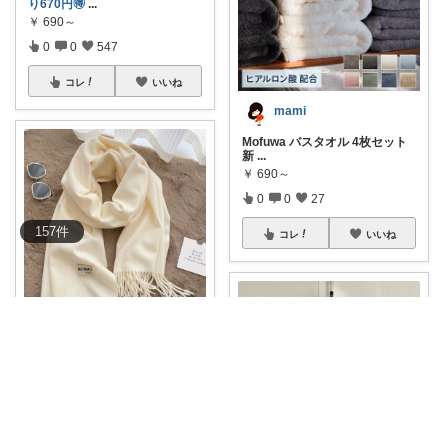
り670円🉐
...
￥
690～
0
0
547
コレ
いいね
mami
Mofuwa バスタオル 4枚セット
新
...
￥
690～
0
0
27
157
件
コレ
いいね
あんきも🐡うつわ好き/10日購入感謝
🧣✨ おしゃれで暖かいREBALA
NCEの
...
￥
1,580