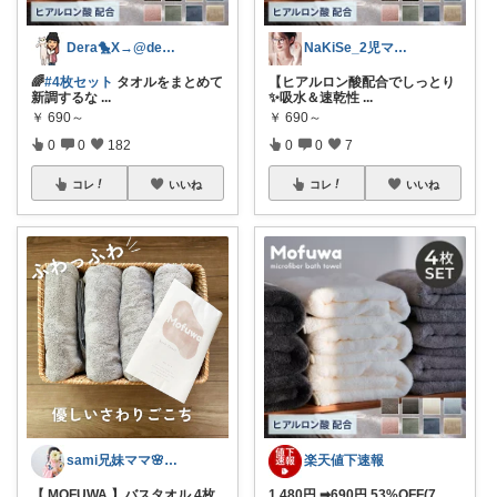
Dera🐤X→@dera_room
NaKiSe_2児ママ🌸訪問感謝です
🌈
#4枚セット
タオルをまとめて
【ヒアルロン酸配合でしっとり
新調するな
...
✨吸水＆速乾性
...
￥
690～
￥
690～
0
0
182
0
0
7
コレ
いいね
コレ
いいね
sami兄妹ママ🌸こどもとママのもの
楽天値下速報
【 MOFUWA 】バスタオル 4枚
1,480円 ➡690円 53%OFF(7
...