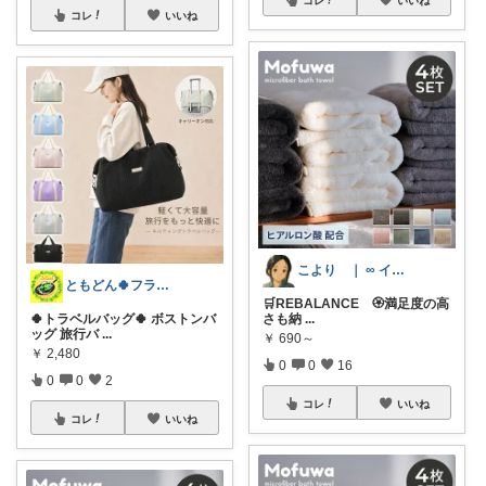
コレ
いいね
こより ｜ ∞ イヤイライケレ ∞
ともどん🍀フライパン料理ある暮らし🍳
🛒REBALANCE 🏵️満足度の高
🍀トラベルバッグ🍀 ボストンバ
さも納
...
ッグ 旅行バ
...
￥
690～
￥
2,480
0
0
16
0
0
2
コレ
いいね
コレ
いいね