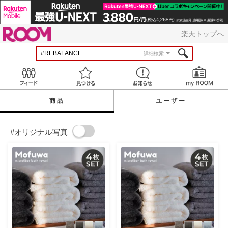
ROOM
楽天トップへ
詳細検索
Feed
見つける
お知らせ
商品
ユーザー
#オリジナル写真