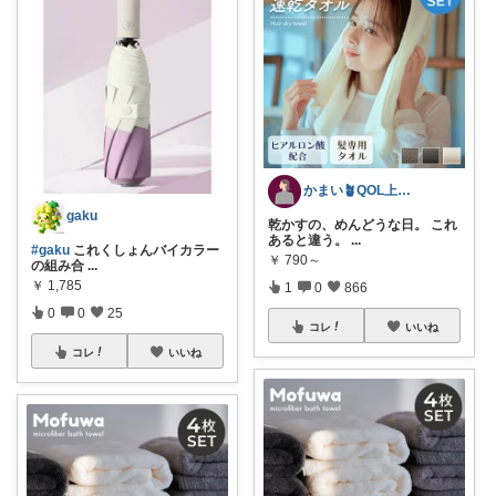
かまい🪴QOL上げる家具と寝具紹介
gaku
乾かすの、めんどうな日。 これ
あると違う。
...
#gaku
これくしょんバイカラー
￥
790～
の組み合
...
￥
1,785
1
0
866
0
0
25
コレ
いいね
コレ
いいね