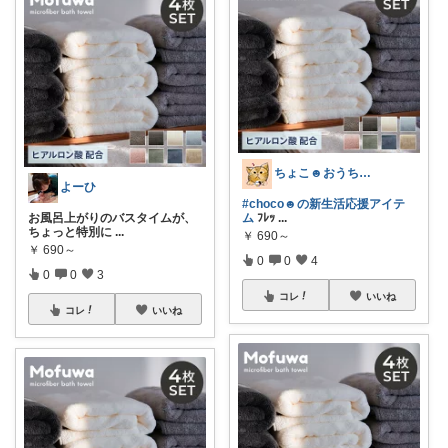
ちょこ☻おうち時間充実🏠アイテム
よーひ
#choco☻の新生活応援アイテ
お風呂上がりのバスタイムが、
ム
ﾌﾚｯ
...
ちょっと特別に
...
￥
690～
￥
690～
0
0
4
0
0
3
コレ
いいね
コレ
いいね