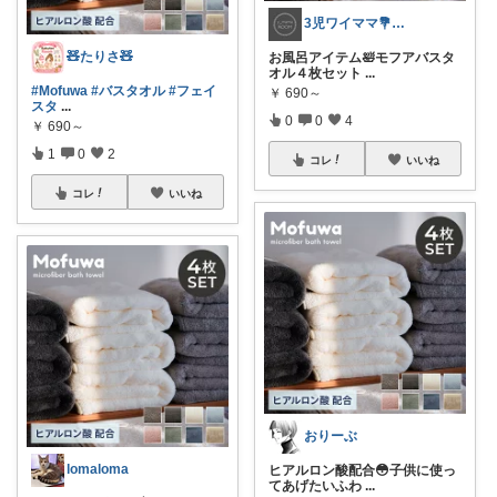
3児ワイママ💐バタバタでも回る暮らし✨
🧸たりさ🧸
お風呂アイテム🛀モフアバスタ
オル４枚セット
...
#Mofuwa
#バスタオル
#フェイ
￥
690～
スタ
...
0
0
4
￥
690～
1
0
2
コレ
いいね
コレ
いいね
おりーぶ
lomaloma
ヒアルロン酸配合😳子供に使っ
てあげたいふわ
...