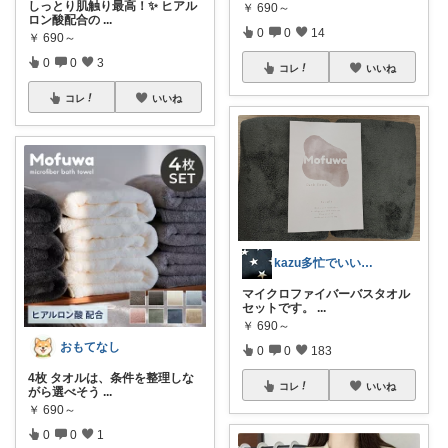
しっとり肌触り最高！✨ ヒアル
￥
690～
ロン酸配合の
...
0
0
14
￥
690～
0
0
3
コレ
いいね
コレ
いいね
kazu多忙でいいね全て返せず🙏
マイクロファイバーバスタオル
セットです。
...
￥
690～
おもてなし
0
0
183
4枚 タオルは、条件を整理しな
コレ
いいね
がら選べそう
...
￥
690～
0
0
1