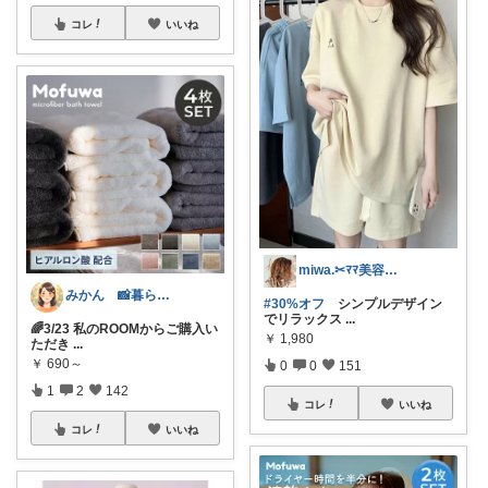
コレ
いいね
miwa.✂︎ﾏﾏ美容師💎
みかん 📸暮らしのオリ写ROOM
#30%オフ
シンプルデザイン
でリラックス
...
🌈3/23 私のROOMからご購入い
￥
1,980
ただき
...
￥
690～
0
0
151
1
2
142
コレ
いいね
コレ
いいね