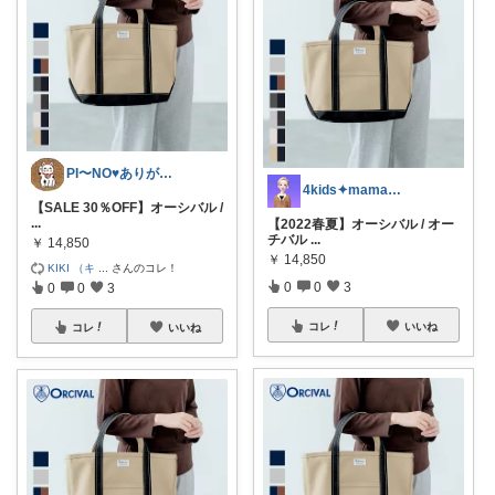
PI〜NO♥ありがとうございます
4kids✦mamaフォロワー様より購入
【SALE 30％OFF】オーシバル /
...
【2022春夏】オーシバル / オー
チバル
...
￥
14,850
￥
14,850
KIKI （キ
...
さんのコレ！
0
0
3
0
0
3
コレ
いいね
コレ
いいね