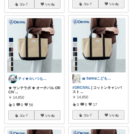
コレ
いいね
コレ
いいね
🧺 𝕥𝕠𝕞𝕠こどものいる暮らし
ティ★☆いつもありがとうございます♪☆★
#ORCIVAL
| コットンキャンバ
★ サンテラボ ★ オーチバル OR
スト
...
CIV
...
￥
14,850
￥
14,850
0
0
17
0
0
56
コレ
いいね
コレ
いいね