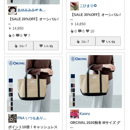
こひまり🌻
あゆみみみ🌱 ☕📔文房具とコーヒー
【SALE 30%OFF】オーシバル /
...
【SALE 20%OFF】オーシバル /
...
￥
14,850
￥
14,850
0
0
10
0
0
7
コレ
いいね
コレ
いいね
Kaoru
FNA いつもありがとう🥰
ORCIVAL 2020秋冬 Mサイズ グ
...
ポイント10倍！キャッシュレス