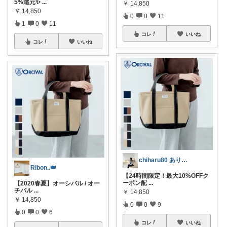
5%還元✨
...
￥
14,850
￥
14,850
0
0
11
1
0
11
コレ
いいね
コレ
いいね
chiharu80 ありがとうございます
Ribon..👑
【24時間限定！最大10%OFFク
ーポン配
...
【2020春夏】オーシバル / オー
チバル
...
￥
14,850
￥
14,850
0
0
9
0
0
6
コレ
いいね