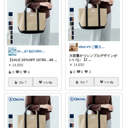
⭐︎boc⭐︎✨ご購入感謝です💕
ai‪𓂃໒꒱ ig@aibon0187
大容量かつシンプルデザインが
いいな♪ 【2
...
【SALE 20%OFF 10780→86
...
￥
14,850
￥
14,850
0
0
3
0
0
4
コレ
いいね
コレ
いいね