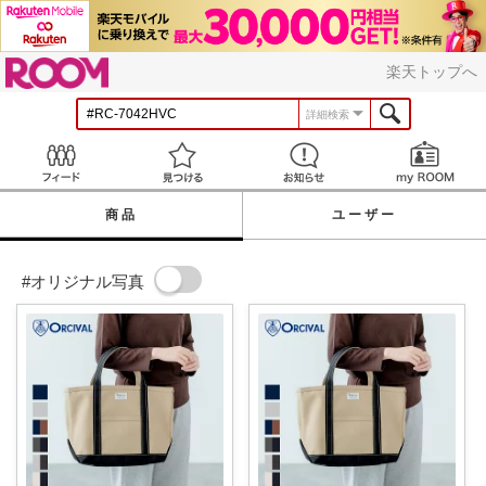
ROOM
楽天トップへ
詳細検索
Feed
見つける
お知らせ
商品
ユーザー
#オリジナル写真