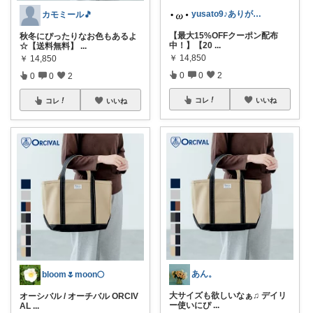
yusato9♪ありがとうございます☆
カモミール🎵
【最大15%OFFクーポン配布
秋冬にぴったりなお色もあるよ
中！】【20
...
☆【送料無料】
...
￥
14,850
￥
14,850
0
0
2
0
0
2
コレ
いいね
コレ
いいね
あん。
bloom🌷moon🌕
大サイズも欲しいなぁ♫ デイリ
オーシバル / オーチバル ORCIV
ー使いにぴ
...
AL
...