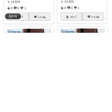
￥
14,850
￥
14,850
0
0
1
0
0
1
859
件
コレ
いいね
コレ
いいね
💎ミントチェリ〜🍒
あん。
#バッグ
🦋コレクション👜バッ
大サイズも欲しいなぁ♫ デイリ
グ・リュック
...
ー使いにぴ
...
￥
14,850
￥
14,850
0
0
1
0
0
1
コレ
いいね
コレ
いいね