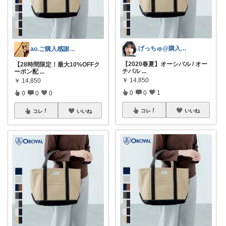
げっちゅ@購入感謝です‼️😆✨
ao.ご購入感謝です⸜❤︎⸝
【2020春夏】オーシバル / オー
【28時間限定！最大10%OFFク
チバル
...
ーポン配
...
￥
14,850
￥
14,850
0
0
1
0
0
0
コレ
いいね
コレ
いいね