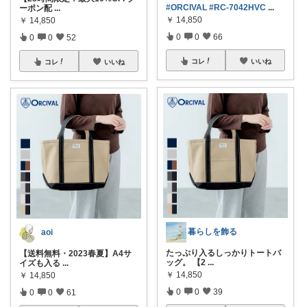
#ORCIVAL
#RC-7042HVC
...
ーポン配
...
￥
14,850
￥
14,850
0
0
66
0
0
52
コレ
いいね
コレ
いいね
暮らしを飾る
aoi
たっぷり入るしっかりトートバ
【送料無料・2023春夏】A4サ
ッグ。 【2
...
イズも入る
...
￥
14,850
￥
14,850
0
0
39
0
0
61