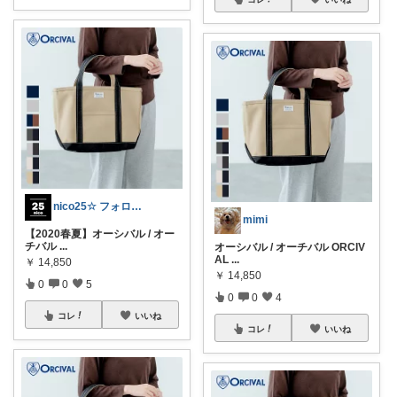
nico25☆ フォロー&ご購入感謝です
mimi
【2020春夏】オーシバル / オー
チバル
...
オーシバル / オーチバル ORCIV
AL
...
￥
14,850
￥
14,850
0
0
5
0
0
4
コレ
いいね
コレ
いいね