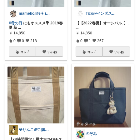
mameko.life⚘ ig毎日更新
Tico@インダストリアル愛好家
#母の日
にもオススメ💐 2019春
【【2022春夏】オーシバル. 】 .
夏 新
...
...
￥
14,850
￥
14,850
0
0
218
0
1
267
コレ
いいね
コレ
いいね
💎りんこ🌈ご購入感謝します😊
のぞみ
【28時間限定！最大10%OFFク