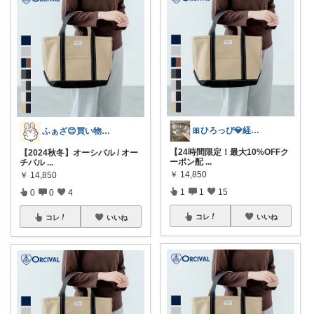
🎀ひろっぴ💎経由購入🌻子育て中
ふぁざ😊買い物マニア♨️
【24時間限定！最大10%OFFク
【2024秋冬】オーシバル / オー
ーポン配
...
チバル
...
￥
14,850
￥
14,850
1
1
15
0
0
4
コレ
いいね
コレ
いいね