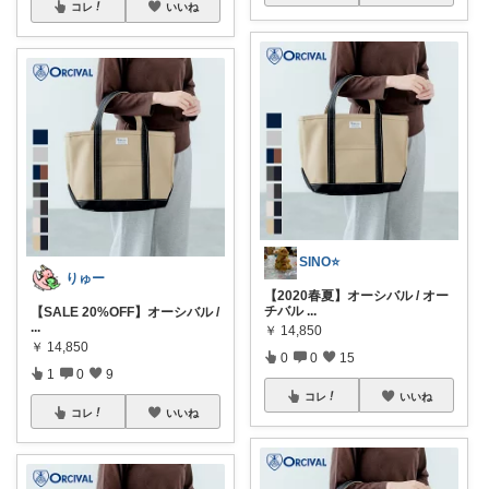
コレ
いいね
SINO⭐️
りゅー
【2020春夏】オーシバル / オー
チバル
...
【SALE 20%OFF】オーシバル /
...
￥
14,850
￥
14,850
0
0
15
1
0
9
コレ
いいね
コレ
いいね