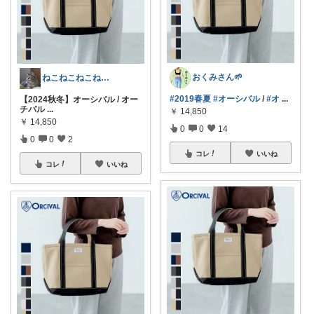
おくみさん🌱
ねこねこねこねこネコ
#2019春夏
#オーシバル
/
#オ
...
【2024秋冬】オーシバル / オー
チバル
...
￥
14,850
￥
14,850
0
0
14
0
0
2
コレ
いいね
コレ
いいね