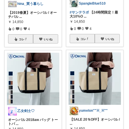
SpangleBlue510
hina_買う暮らし
#サンテラボ
【24時間限定！最
【2019春夏】オーシバル / オー
大10%O
...
チバル
...
￥
14,850
￥
14,850
0
0
4
0
0
4
コレ
いいね
コレ
いいね
yumelon""※_※""
乙女剣士♡
【SALE 20％OFF】オーシバル /
オーシバル 2018aw バッグ トー
...
トバ
...
￥
14,850
￥
14,850