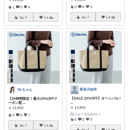
0
0
3
1
0
4
コレ
いいね
コレ
いいね
長谷川由衣
OLちゃん
【SALE 20%OFF】オーシバル /
【26時間限定！最大10%OFFク
...
ーポン配
...
￥
14,850
￥
14,850
りゅー
さんのコレ！
0
0
7
0
0
0
コレ
いいね
コレ
いいね