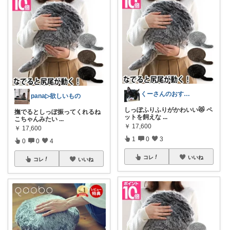
くーさんのおすすめ⭐︎
pana▷欲しいもの
しっぽふりふりがかわいい😻 ペ
撫でるとしっぽ振ってくれるね
ットを飼えな
...
こちゃんみたい
...
￥
17,600
￥
17,600
1
0
3
0
0
4
コレ
いいね
コレ
いいね