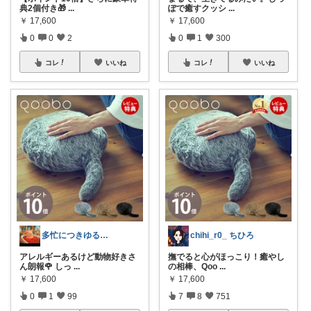
典2個付き🎁
...
ぽで癒すクッシ
...
￥
17,600
￥
17,600
0
0
2
0
1
300
コレ
いいね
コレ
いいね
多忙につきゆる更新☆快怠新書・杉田玄米
chihi_r0_ ちひろ
アレルギーあるけど動物好きさ
撫でると心がほっこり！癒やし
ん朗報🌹 しっ
...
の相棒、Qoo
...
￥
17,600
￥
17,600
0
1
99
7
8
751