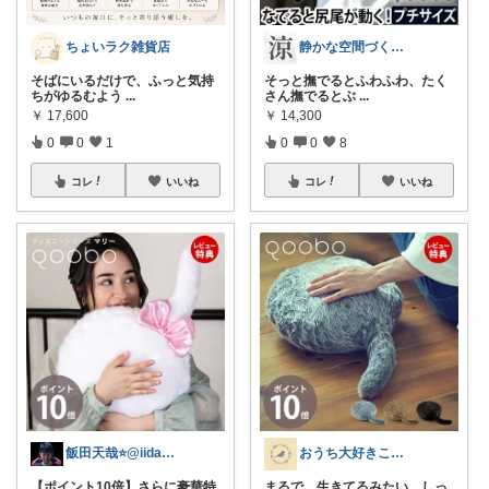
ちょいラク雑貨店
静かな空間づくり｜涼
そばにいるだけで、ふっと気持
そっと撫でるとふわふわ、たく
ちがゆるむよう
...
さん撫でるとぶ
...
￥
17,600
￥
14,300
0
0
1
0
0
8
コレ
いいね
コレ
いいね
飯田天哉⭐️@iida.tennya
おうち大好きこもりさん🌿北欧インテリア
【ポイント10倍】さらに豪華特
まるで、生きてるみたい。しっ