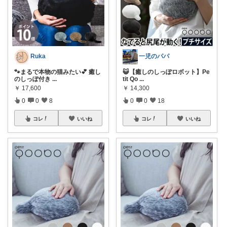
Ruka
一児のパパ
🐾まるで本物の猫みたい💕 癒し
😺【癒しのしっぽロボット】Pe
のしっぽ付き
...
tit Qo
...
￥
17,600
￥
14,300
0
0
8
0
0
18
コレ
いいね
コレ
いいね