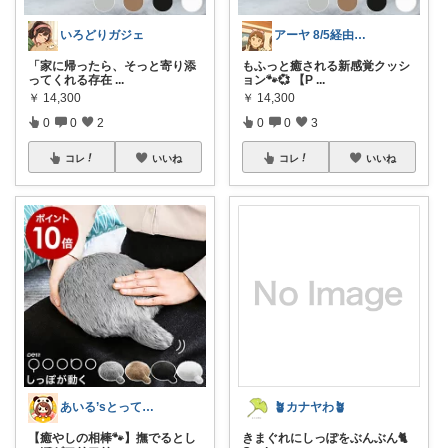
いろどりガジェ
アーヤ 8/5経由ありがとうございます
「家に帰ったら、そっと寄り添
もふっと癒される新感覚クッシ
ってくれる存在
...
ョン🐾💞 【P
...
￥
14,300
￥
14,300
0
0
2
0
0
3
コレ
いいね
コレ
いいね
あいる’sとっておきプチプラLIST
🪴カナヤわ🪴
【癒やしの相棒🐾】撫でるとし
きまぐれにしっぽをぶんぶん🐈