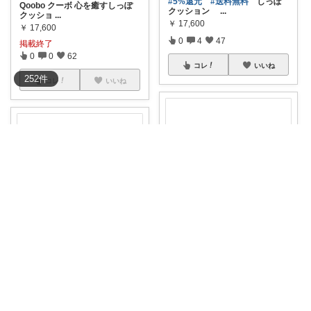
#5%還元
#送料無料
しっぽ
Qoobo クーボ 心を癒すしっぽ
クッション
...
クッショ
...
￥
17,600
￥
17,600
0
4
47
掲載終了
0
0
62
コレ
いいね
252
件
コレ
いいね
犬猫部屋コウ♪
まるねこ🍎ご購入ありがとうございます🍀
Qoobo クーボ しっぽクッショ
ン ☆し
...
#猫
#尻尾が動く
#クッション
#
￥
17,600
Qoo
...
￥
17,600
掲載終了
0
0
46