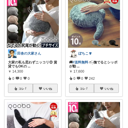
田舎の大家さん
ぽちこ🍄
大家の私も思わずニッコリ😊 賃
🚚
#送料無料
ෆ ̖́-撫でるとシッポ
貸でもOKの
...
が動
...
￥
14,300
￥
17,600
0
0
0
0
0
242
コレ
いいね
コレ
いいね