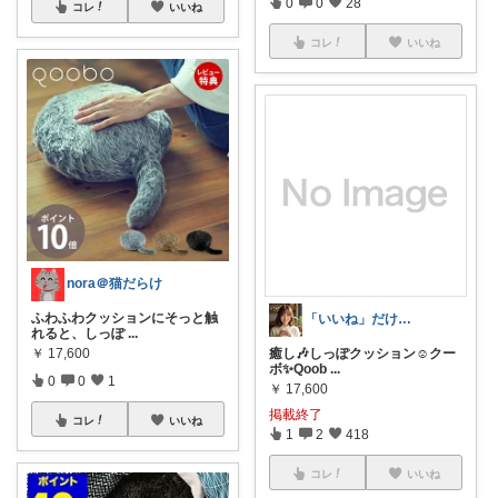
0
0
28
コレ
いいね
コレ
いいね
nora＠猫だらけ
ふわふわクッションにそっと触
「いいね」だけで生きてます
れると、しっぽ
...
￥
17,600
癒し🎶しっぽクッション☺️クー
ボ✨Qoob
...
0
0
1
￥
17,600
掲載終了
コレ
いいね
1
2
418
コレ
いいね