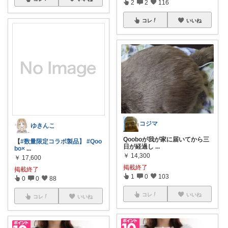
2
2
116
コレ
いいね
コジマ
ゆきんこ
Qooboが我が家に届いてから三
【
#数量限定コラボ製品】
#Qoo
日が経過し
...
bo×
...
￥
14,300
￥
17,600
掲載終了
掲載終了
1
0
103
0
0
88
コレ
いいね
コレ
いいね