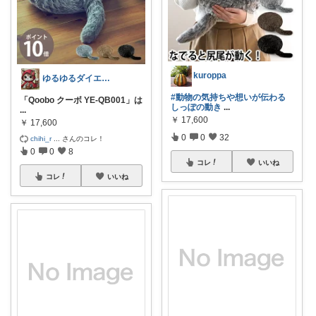
kuroppa
ゆるゆるダイエット 赤ずきんさん
#動物の気持ちや想いが伝わる
「Qoobo クーボ YE-QB001」は
しっぽの動き
...
...
￥
17,600
￥
17,600
0
0
32
chihi_r
...
さんのコレ！
0
0
8
コレ
いいね
コレ
いいね