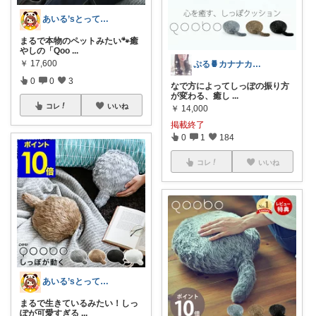
あいる’sとっておきプチプラLIST
まるで本物のペットみたい🐾癒
やしの「Qoo
...
￥
17,600
ぷる🍍カナナカ🧜‍♀️ お礼❥プロフ
0
0
3
なで方によってしっぽの振り方
が変わる、癒し
...
コレ
いいね
￥
14,000
掲載終了
0
1
184
コレ
いいね
あいる’sとっておきプチプラLIST
まるで生きているみたい！しっ
ぽが可愛すぎる
...