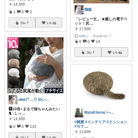
￥
14,300
猫狐
1
0
2
「レビュー文」 ★癒しの電子ペ
コレ
いいね
ット！尻
...
￥
17,600
chihi_r
...
さんのコレ！
0
0
14
コレ
いいね
𝒄𝒉𝒊໒꒱꙳𓂃🤍 白い床の部屋
🅿︎10倍⋆まるで猫ちゃんみたい
MataKitena(ㅅ•᎑•)♡感謝
🐈ˊ˗しっ
...
￥
14,300
#雑貨
#インテリア
#クッション
#セラ
...
0
0
110
￥
13,690
コレ
いいね