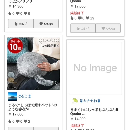
っぽがフリフリ
...
Qoobo
...
￥
14,300
￥
17,600
掲載終了
0
0
9
0
0
29
コレ
いいね
コレ
いいね
はるこま
🪴カナヤわ🪴
まるで“しっぽで癒すペット”の
ような存在🐾
...
きまぐれにしっぽをぶんぶん🐈
Qoobo
...
￥
17,600
￥
14,300
0
0
2
掲載終了