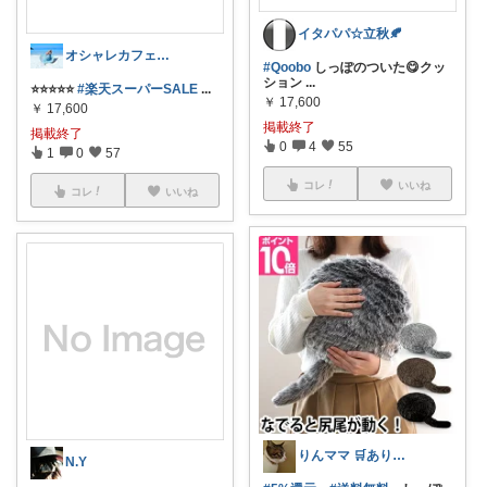
イタパパ☆立秋🍂
オシャレカフェAtsu🎗 最高の１日を
#Qoobo
しっぽのついた😋クッ
ション
...
⭐⭐⭐⭐⭐
#楽天スーパーSALE
...
￥
17,600
￥
17,600
掲載終了
掲載終了
0
4
55
1
0
57
コレ
いいね
コレ
いいね
りんママ 🛒ありがとー🙇‍♀️💦
N.Y