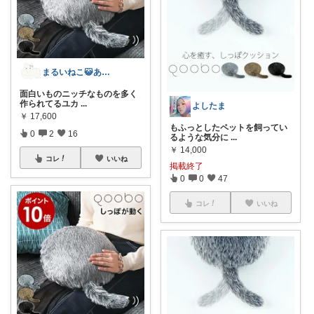
まるいねこ😺ありがとうございます
面白いものニッチなものを多く
作られてるユカ
...
よしたま
￥
17,600
もふっとしたペットを飼ってい
0
2
16
るような気分に
...
￥
14,000
コレ
いいね
掲載終了
0
0
47
コレ
いいね