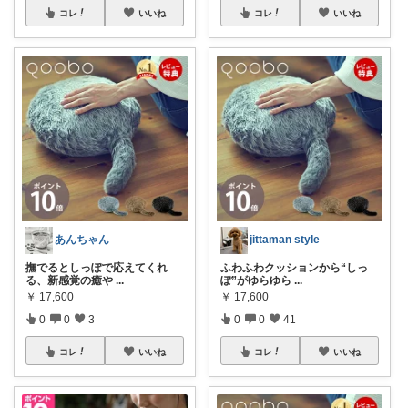
コレ
いいね
コレ
いいね
あんちゃん
jittaman style
撫でるとしっぽで応えてくれ
ふわふわクッションから“しっ
る、新感覚の癒や
...
ぽ”がゆらゆら
...
￥
17,600
￥
17,600
0
0
3
0
0
41
コレ
いいね
コレ
いいね