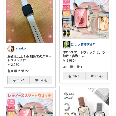
ほしぃ名林檎🍏❣️
atyako
QX15スマートウォッチは、心
拍数・歩数・
...
お値段以上！👍 初めてのスマー
トウォッチに
...
￥
2,980～
￥
2,980～
0
0
1
0
2
22
コレ
いいね
コレ
いいね