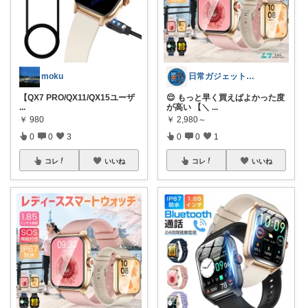
moku
日常ガジェットナビ
【QX7 PRO/QX11/QX15ユーザ
😌 もっと早く買えばよかった度
...
が高い 【＼
...
￥
980
￥
2,980～
0
0
3
0
0
1
コレ
いいね
コレ
いいね