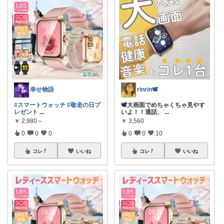
幸せ物語
rinrin🕊
#スマートウォッチ
#敬老の日プ
🕊大画面でめちゃくちゃ見やす
レゼント
...
いよ！！通話、
...
￥
2,980～
￥
3,560
0
0
0
0
0
10
コレ
いいね
コレ
いいね