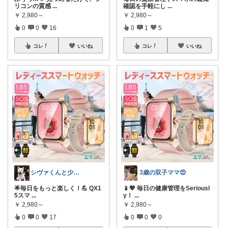
リコンの質感
...
確認を手軽にし
...
￥
2,980～
￥
2,980～
0
0
16
0
1
5
コレ
いいね
コレ
いいね
シヴァくんと少佐のROOM
3歳の双子ママ😍
🌟毎日をもっと楽しく！💪 QX1
📱💖 毎日の健康管理をSeriousl
5スマ
...
y！
...
￥
2,980～
￥
2,980～
0
0
17
0
0
0