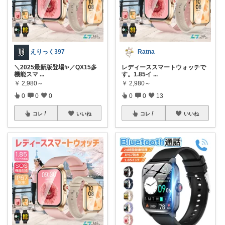
えりっく397
Ratna
＼2025最新版登場✨／QX15多
レディーススマートウォッチで
機能スマ
...
す。1.85イ
...
￥
2,980～
￥
2,980～
0
0
0
0
0
13
コレ
いいね
コレ
いいね