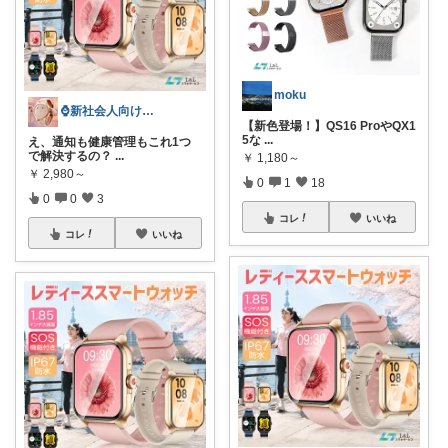
moku
⌚新社会人向け｜腕時計
【新色登場！】QS16 ProやQX1
5な
...
え、通知も健康管理もこれ1つ
で解決するの？
...
￥
1,180～
￥
2,980～
0
1
18
0
0
3
コレ
いいね
コレ
いいね