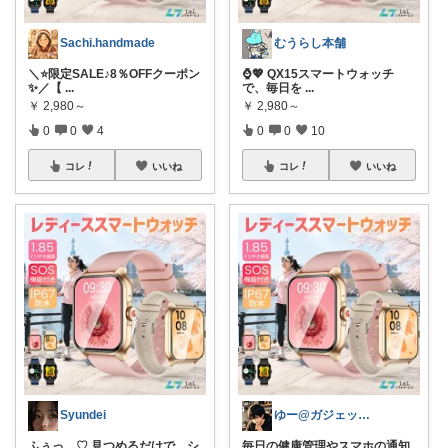
Sachi.handmade
むうらし本舗
＼⭐限定SALE♪8％OFFクーポン
⌚️💖 QX15スマートウォッチ
✨／【
...
で、毎日を
...
￥
2,980～
￥
2,980～
0
0
4
0
0
10
コレ
いいね
コレ
いいね
Syundei
ゆー@ガジェットROOM
ふぅっ…♡ 見つめるだけで、シ
毎日の健康管理やスマホの通知