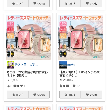
コレ
いいね
コレ
いいね
テストラ｜ガジェット・家電
moku
⌚️これ一つで生活が劇的に変わ
【楽天3位！】1.85インチの大
る！✨【楽天
...
画面で見や
...
￥
2,980～
￥
2,980～
0
0
1
0
0
17
コレ
いいね
コレ
いいね