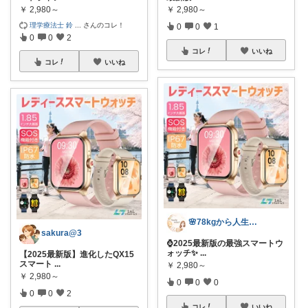
￥
2,980～
￥
2,980～
理学療法士 鈴
...
さんのコレ！
0
0
1
0
0
2
コレ
いいね
コレ
いいね
🌸78kgから人生最後のダイエット挑戦
sakura@3
⌚️2025最新版の最強スマートウ
ォッチ✨
...
【2025最新版】進化したQX15
スマート
...
￥
2,980～
￥
2,980～
0
0
0
0
0
2
コレ
いいね