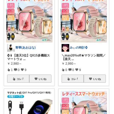
青華(あおはな)
みぃの時計⌚
⌚📱【楽天3位】QX15多機能ス
＼max20%off★マラソン期間／
マートウォ
...
【楽天
...
￥
2,980～
￥
2,980～
1
0
9
0
0
9
コレ
いいね
コレ
いいね