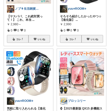
ノブ👨生活雑貨 季節対応
yuu⭐️ROOM⭐️
【ヤスパパ、これ絶対買っ
そろそろ紹介したかったやつ☺️
て！】 これ、本当
...
【進化版】
...
￥
2,980～
￥
2,990
0
0
0
0
0
0
コレ
いいね
コレ
いいね
yuu⭐️ROOM⭐️
ブロッコリー
気軽に取り入れられる【進化
⌚【2025最新版 QX15 多機能ス