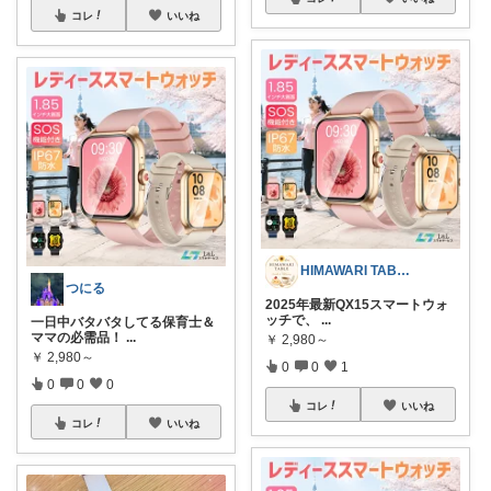
コレ
いいね
HIMAWARI TABLE🌼
つにる
2025年最新QX15スマートウォ
ッチで、
...
一日中バタバタしてる保育士＆
ママの必需品！
...
￥
2,980～
￥
2,980～
0
0
1
0
0
0
コレ
いいね
コレ
いいね