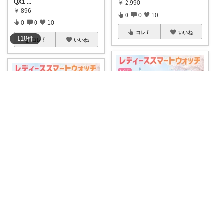
QX1
...
￥
2,990
￥
896
0
0
10
0
0
10
コレ
いいね
118
件
コレ
いいね
🎀ゆんゆん🎀
ゆうの楽天お気に入りメモ
#ゆんゆん_腕時計uyy
🎀スマー
トウォッ
...
めんどくさがりな私でも続けら
れた珍しい 【
...
￥
2,980～
￥
2,980～
0
0
22
0
1
2
コレ
いいね