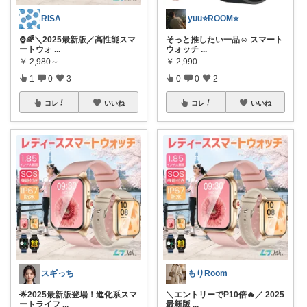
RISA
yuu⭐️ROOM⭐️
⌚️🌈＼2025最新版／高性能スマ
そっと推したい一品☺️ スマート
ートウォ
...
ウォッチ
...
￥
2,980～
￥
2,990
1
0
3
0
0
2
コレ
いいね
コレ
いいね
スギっち
もりRoom
🌟2025最新版登場！進化系スマ
＼エントリーでP10倍🔥／ 2025
ートライフ
...
最新版
...