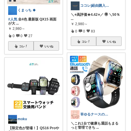
ココレ|経由購入ありがとうございます🌷
くまっち 🍀
＼⭐️高評価★4.42⭐️／ 🉐 ＼50％
...
#人気
全4色 最新版 QX15 画面
が大
...
￥
2,980～
￥
2,980～
0
0
83
0
0
27
コレ
いいね
コレ
いいね
🐰ゆるナースの愛用品ROOM🐰
moku
＼これ1台で健康も通話もまる
っと管理できち
...
【限定色が登場！】QS16 Proや