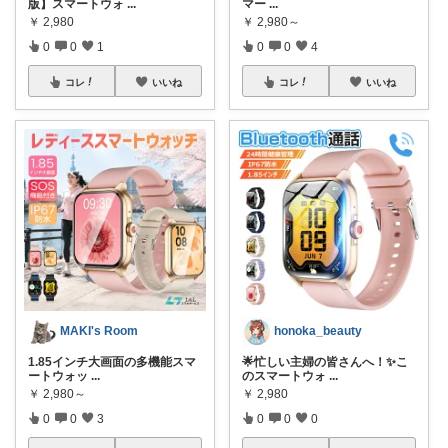
版】スマートウォ
...
マー
...
￥
2,980
￥
2,980～
0
0
1
0
0
4
コレ
いいね
コレ
いいね
MAKI's Room
honoka_beauty
1.85インチ大画面の多機能スマ
🌟忙しい主婦の皆さんへ！✨こ
ートウォッ
...
のスマートウォ
...
￥
2,980～
￥
2,980
0
0
3
0
0
0