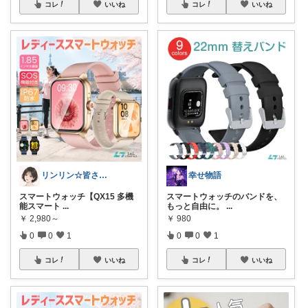
コレ
いいね
コレ
いいね
リンリン☆皆さんありがとう
幸せ物語
スマートウォッチ【QX15 多機
スマートウォッチのバンドを、
能スマート
...
もっと自由に。
...
￥
2,980～
￥
980
0
0
1
0
0
1
コレ
いいね
コレ
いいね