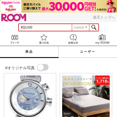
ROOM
楽天トップへ
詳細検索
Feed
見つける
お知らせ
商品
ユーザー
#オリジナル写真