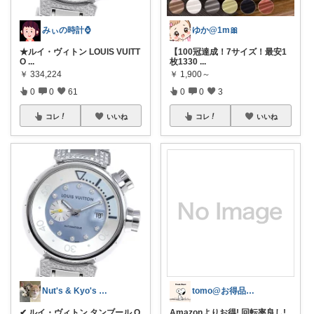
みぃの時計⌚
ゆか@1m🎀
★ルイ・ヴィトン LOUIS VUITT
【100冠達成！7サイズ！最安1
O
...
枚1330
...
￥
334,224
￥
1,900～
0
0
61
0
0
3
コレ
いいね
コレ
いいね
Nut's & Kyo's Room
tomo@お得品リサーチ
✔ ルイ・ヴィトン タンブール Q
Amazonよりお得! 回転率良し!