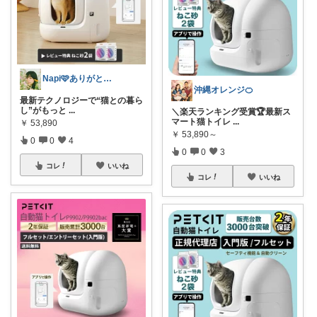
Napi🩷ありがとうございます
沖縄オレンジ🍊
最新テクノロジーで“猫との暮ら
し”がもっと
...
＼楽天ランキング受賞🏆最新ス
マート猫トイレ
...
￥
53,890
￥
53,890～
0
0
4
0
0
3
コレ
いいね
コレ
いいね