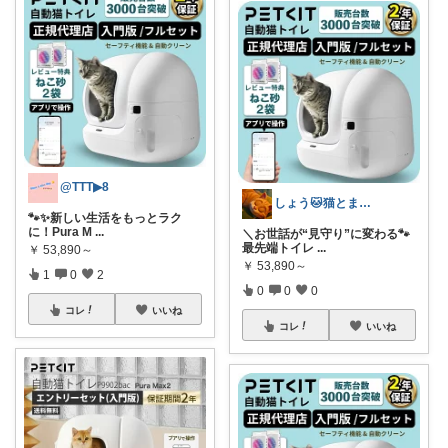
@TTT▶︎8
しょう🐱猫とまったり暮らしたい
🐾✨新しい生活をもっとラク
に！Pura M
...
＼お世話が“見守り”に変わる🐾
最先端トイレ
...
￥
53,890～
￥
53,890～
1
0
2
0
0
0
コレ
いいね
コレ
いいね