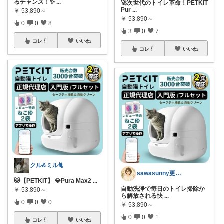
るチャンス！✨
...
🚀次世代のトイレ革命！PETKIT
Pur
...
￥
53,890～
￥
53,890～
0
0
8
3
0
7
コレ
いいね
コレ
いいね
クル&ミル🐈
sawasunny更年期世代の対策✨
🐱【PETKIT】 💎Pura Max2
...
自動洗浄で毎日のトイレ掃除か
￥
53,890～
ら解放される快
...
0
0
0
￥
53,890～
0
0
1
コレ
いいね