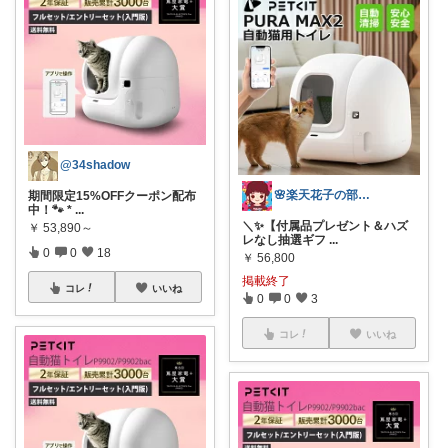
@34shadow
🌸楽天花子の部屋🌸
期間限定15%OFFクーポン配布
中！🐾 *
...
＼✨【付属品プレゼント＆ハズ
￥
53,890～
レなし抽選ギフ
...
0
0
18
￥
56,800
掲載終了
コレ
いいね
0
0
3
コレ
いいね