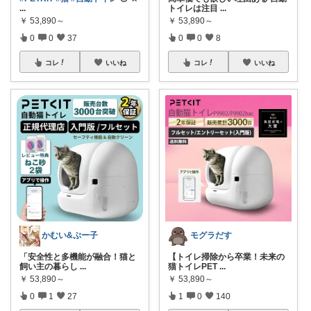
...
トイレは注目
...
￥
53,890～
￥
53,890～
0
0
37
0
0
8
コレ
いいね
コレ
いいね
かむい&ぷー子
モグラだす
「安全性と多機能が融合！猫と
【トイレ掃除から卒業！未来の
飼い主の暮らし
...
猫トイレPET
...
￥
53,890～
￥
53,890～
0
1
27
1
0
140