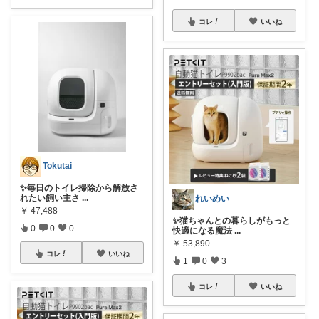
コレ
いいね
Tokutai
✨毎日のトイレ掃除から解放さ
れたい飼い主さ
...
れいめい
￥
47,488
✨猫ちゃんとの暮らしがもっと
0
0
0
快適になる魔法
...
￥
53,890
コレ
いいね
1
0
3
コレ
いいね