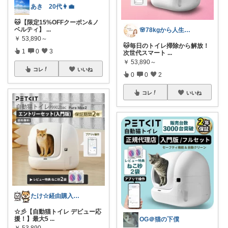
あき 20代👩‍💼
🐱【限定15%OFFクーポン&ノ
ベルティ】
...
🌸78kgから人生最後のダイエット挑戦
￥
53,890～
🐱毎日のトイレ掃除から解放！
1
0
3
次世代スマート
...
￥
53,890～
コレ
いいね
0
0
2
コレ
いいね
たけ☆経由購入感謝します！ありがとう！☆
☆彡【自動猫トイレ デビュー応
援！】最大5
...
OG＠猫の下僕
￥
53,890