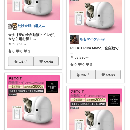
たけ☆経由購入感謝します！ありがとう！☆
☆彡【夢の全自動猫トイレが、
今なら超お得！
...
ももマイケル @m_cats_life
￥
53,890～
PETKIT Pura Max2、全自動で
0
0
3
...
￥
53,890～
コレ
いいね
0
0
5
コレ
いいね