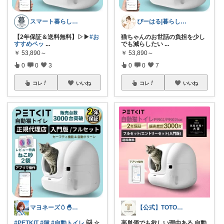
スマート暮らしラボ
ぴーはる|暮らしの愛用品
【2年保証＆送料無料】▷▶︎
#お
猫ちゃんのお世話の負担を少し
すすめペッ
...
でも減らしたい
...
￥
53,890～
￥
53,890～
0
0
3
0
0
7
コレ
いいね
コレ
いいね
マヨネーズ🥚‪🐣✨️お礼はプロフで♪
【公式】TOTONOU
#PETKIT
#猫
#自動トイレ
🐱 ☆
高単価でも欲しい理由ある 自動