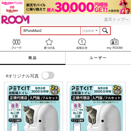
ROOM
楽天トップへ
詳細検索
Feed
見つける
お知らせ
商品
ユーザー
#オリジナル写真