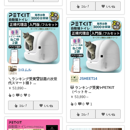
コレ
いいね
コロムル
JSHEET14
＼ランキング受賞🏆話題の次世
代スマート猫ト
...
🐱 ランキング受賞✨PETKIT
￥
53,890～
（ペットキ
...
0
0
0
￥
53,890～
0
0
1
コレ
いいね
コレ
いいね