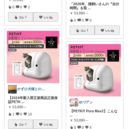
「2026年、猫飼いさんの『自分
0
0
2
時間』を取
...
￥
53,890～
コレ
いいね
0
0
0
コレ
いいね
かず@犬猫との暮らし
【2024年新入荷正規商品正規保
証PETK
...
ゆづアン
￥
53,890～
【PETKIT Pura Max2】こんな
1
0
10
...
￥
53,890～
コレ
いいね
0
0
4