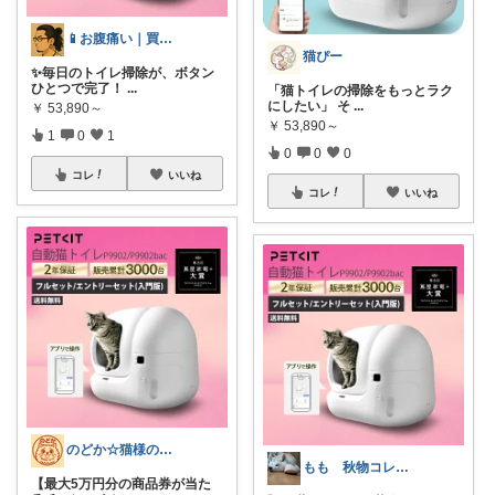
📱お腹痛い｜買ってよかった神ガジェット
猫ぴー
✨毎日のトイレ掃除が、ボタン
ひとつで完了！
...
「猫トイレの掃除をもっとラク
にしたい」 そ
...
￥
53,890～
￥
53,890～
1
0
1
0
0
0
コレ
いいね
コレ
いいね
のどか☆猫様の下僕 いいね頑張ります🐱
もも 秋物コレクション中
【最大5万円分の商品券が当た