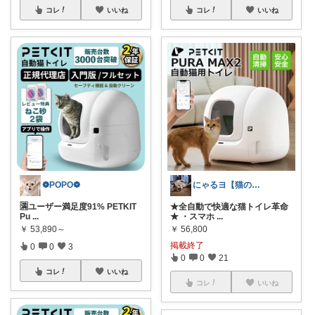
コレ
いいね
コレ
いいね
❁POPO❁
にゃるヨ【猫のいる暮らし】
🈵ユーザー満足度91% PETKIT
★全自動で快適な猫トイレ革命
Pu
...
★ ・スマホ
...
￥
53,890～
￥
56,800
掲載終了
0
0
3
0
0
21
コレ
いいね
コレ
いいね