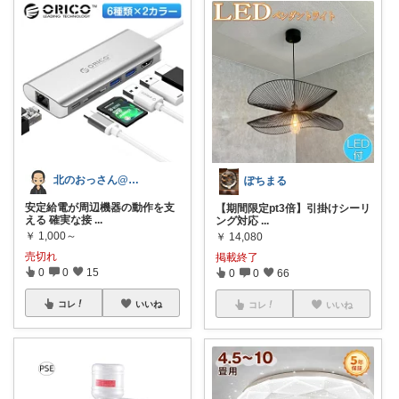
北のおっさん@ガジェット好き
ぽちまる
安定給電が周辺機器の動作を支
【期間限定pt3倍】引掛けシーリ
える 確実な接
...
ング対応
...
￥
1,000～
￥
14,080
売切れ
掲載終了
0
0
15
0
0
66
コレ
いいね
コレ
いいね