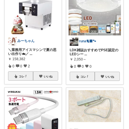
みーちゃん
runa🐈‍⬛🐾
＼業務用アイスマシンで夏の思
LDK雑誌おすすめでPSE認定の
い出作り☁️／
...
LEDシー
...
￥
158,382
￥
2,050～
0
0
2
0
0
0
コレ
いいね
コレ
いいね