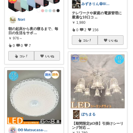
みずきりん😄8/6日お買い上げ感謝
テレワークや家庭の電源管理に
最適な10口コ
...
Nori
￥
1,980
朝の起床から夜の寝るまで、毎
0
2
156
日の生活をサポ
...
￥
976～
コレ
いいね
0
0
7
コレ
いいね
ぽちまる
【期間限定pt3倍】引掛けシーリ
ング対応
...
ʘʘ Matsucasa-TooL ʘʘ
￥
21,780