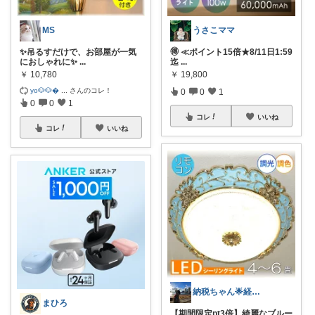
MS
うさこママ
✨吊るすだけで、お部屋が一気
🉐 ≪ポイント15倍★8/11日1:59
におしゃれに✨
...
迄
...
￥
10,780
￥
19,800
yo🐶🐶
...
さんのコレ！
0
0
1
0
0
1
コレ
いいね
コレ
いいね
納税ちゃん🌟経由購入★
まひろ
【期間限定pt3倍】綺麗なブルー