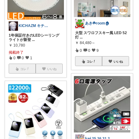
あき☘️room🏠
KICHAZM キチャズム☆
大型 スワロフスキー風 LED 52
1年保証付きのLEDシーリング
灯
...
ライトが新登
...
￥
84,480～
￥
10,780
0
0
9
掲載終了
0
0
1
コレ
いいね
コレ
いいね
𝕜𝕖𝕚 25.26.31.2日💓