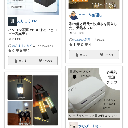
コニー🐾無理しない暮らしROOM✨
えりっく397
和の趣と現代の快適さを両立し
た、天然木フレ
...
パソコン不要でHDDまるごとコ
￥
26,180
ピー📀楽天1
...
￥
3,680
ゆめのお部屋
さんのコレ！
1
0
4
若さま｜これイ
...
さんのコレ！
0
0
3
コレ
いいね
コレ
いいね
かなぴ ︳ig→@kanapi332