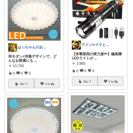
アイン✨ママと子供と食べ物と🍭
はっちゃんのお店😋
【米軍採用の実力派🔦】極高輝
和モダン×洋風デザインで、ど
LEDライトが
...
んなお部屋にも
...
￥
3,980
￥
10,780
0
0
4
0
0
0
コレ
いいね
コレ
いいね