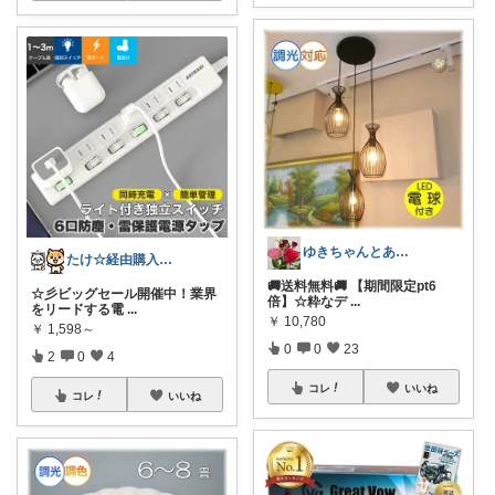
ゆきちゃんとあそぼう経由購入🙇‍♀️✨
たけ☆経由購入感謝します！ありがとう！☆
🚚送料無料🚚 【期間限定pt6
☆彡ビッグセール開催中！業界
倍】☆粋なデ
...
をリードする電
...
￥
10,780
￥
1,598～
0
0
23
2
0
4
コレ
いいね
コレ
いいね