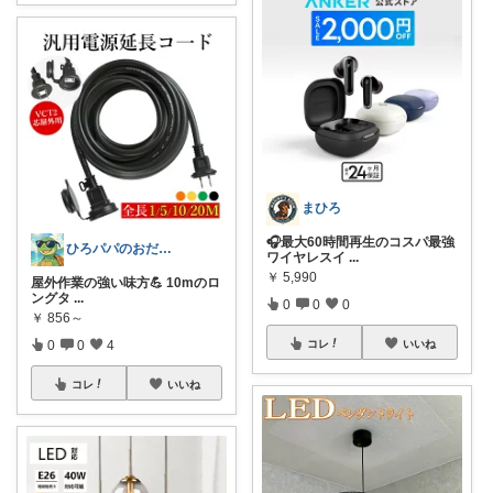
まひろ
🎧最大60時間再生のコスパ最強
ひろパパのおだやか家モノ
ワイヤレスイ
...
￥
5,990
屋外作業の強い味方💪 10mのロ
ングタ
...
0
0
0
￥
856～
コレ
いいね
0
0
4
コレ
いいね