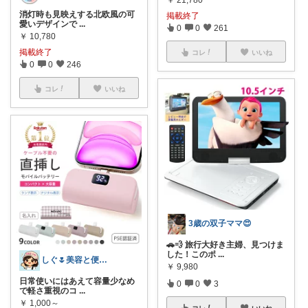
消灯時も見映えする北欧風の可
掲載終了
愛いデザインで
...
0
0
261
￥
10,780
掲載終了
コレ
いいね
0
0
246
コレ
いいね
3歳の双子ママ😍
🚗💨 旅行大好き主婦、見つけま
した！このポ
...
しぐ🌷美容と便利な小物🍀
￥
9,980
日常使いにはあえて容量少なめ
0
0
3
で軽さ重視のコ
...
￥
1,000～
コレ
いいね