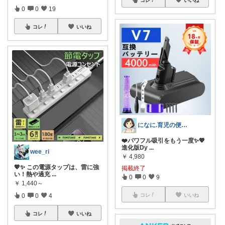
0
0
19
コレ
いいね
になに.育児の便利アイテム🐈‍⬛💕
❤️パワフル吸引をもう一度✨💖
進化版Dy
...
wee_ri
￥
4,980
💖✨ この電源タップは、雷に強
掲載終了
い！熱や過充
...
0
0
9
￥
1,440～
コレ
いいね
0
0
4
コレ
いいね