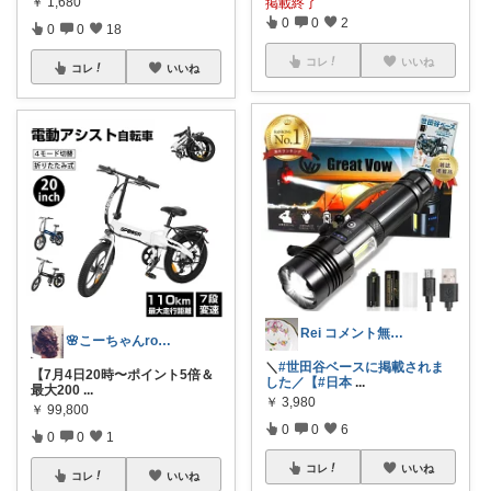
￥
1,680
掲載終了
0
0
2
0
0
18
コレ
いいね
コレ
いいね
Rei コメント無く経由購入します♪
🌸こーちゃんroom🌸
＼
#世田谷ベースに掲載されま
【7月4日20時〜ポイント5倍＆
した／【
#日本
...
最大200
...
￥
3,980
￥
99,800
0
0
6
0
0
1
コレ
いいね
コレ
いいね