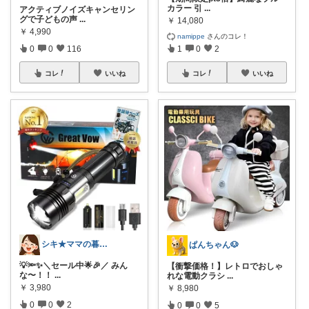
カラー 引
...
アクティブノイズキャンセリン
グで子どもの声
...
￥
14,080
￥
4,990
namippe
さんのコレ！
0
0
116
1
0
2
コレ
いいね
コレ
いいね
シキ★ママの暮らし、キッズ
ぱんちゃん🐶
💡🔦✨＼セール中🌟🎉／ みん
【衝撃価格！】レトロでおしゃ
な〜！！
...
れな電動クラシ
...
￥
3,980
￥
8,980
0
0
2
0
0
5