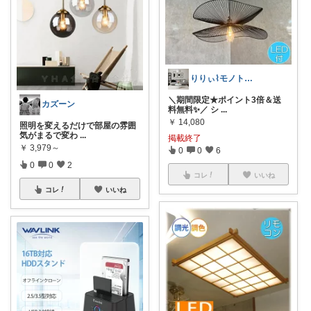
りりぃ⌇モノトーンインテリア
＼期間限定★ポイント3倍＆送
カズーン
料無料✨／ シ
...
￥
14,080
照明を変えるだけで部屋の雰囲
気がまるで変わ
...
掲載終了
￥
3,979～
0
0
6
0
0
2
コレ
いいね
コレ
いいね