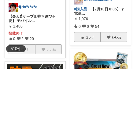
🐈rin🐾🐾🐾
#購入品
【2月10日 0:05】 𖧤
電源
...
【楽天☝️ケーブル持ち運び不
￥
1,976
要】 モバイル
...
￥
2,480
0
0
54
掲載終了
コレ
いいね
0
2
20
510
件
コレ
いいね
暮らしの彩り☆ジンパチ
#強力懐中電灯
#LEDライト
#充
CYov
電式
...
￥
3,980
🔌10個口＆雷ガード付き⚡️ 頼れ