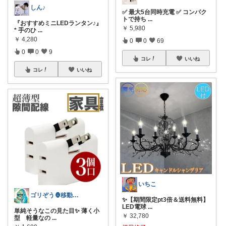
しん♪
✅ 最大5台同時充電 ✅ コンパク
トで持ち
...
『おすすめミニLEDランタン♪』
￥
5,980
* 手のひ
...
￥
4,280
0
0
69
0
0
9
コレ
いいね
コレ
いいね
いちこ
ゴリぞう🦍移動多・数ヶ月お休🙏御礼↓
✨【期間限定pt3倍＆送料無料】
LED電球
...
単純そうなこの見た目✨ 薄く小
￥
32,780
型 軽量なの
...