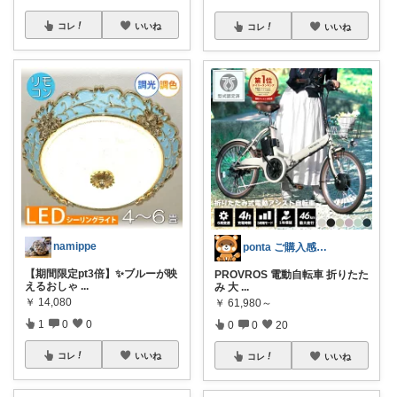
コレ
いいね
コレ
いいね
namippe
ponta ご購入感謝ですm(_ _)m
【期間限定pt3倍】✨ブルーが映
PROVROS 電動自転車 折りたた
えるおしゃ
...
み 大
...
￥
14,080
￥
61,980～
1
0
0
0
0
20
コレ
いいね
コレ
いいね