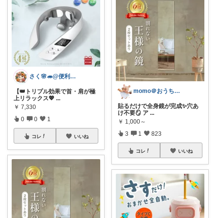
さく🌸🦔@便利でかわいいを探す旅
momo＠おうち大好き💛
【👑トリプル効果で首・肩が極
上リラックス💖
...
貼るだけで全身鏡が完成✨穴あ
￥
7,330
け不要🪞 ア
...
0
0
1
￥
1,000～
3
1
823
コレ
いいね
コレ
いいね