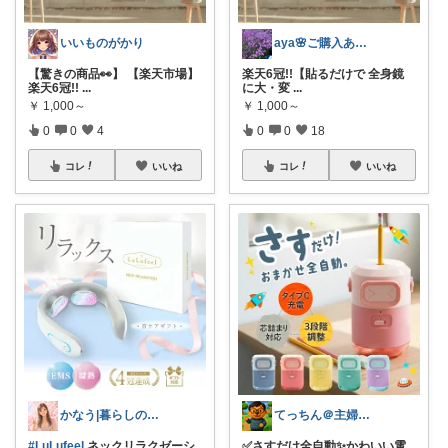
いいものがかり
aya🌸ご購入ありがとうございます✨
【驚きの商品👀】 【楽天市場】
楽天6冠!!【貼るだけで 全身鏡
楽天6冠!!
...
に大・変
...
￥
1,000～
￥
1,000～
0
0
4
0
0
18
コレ
いいね
コレ
いいね
かなう|暮らしの記録🌱
てっちん＠主婦ラクグッズ中心✨
#LuLufeel
ネックリラクゼーシ
✅さすだけ全自動✨かわいい電