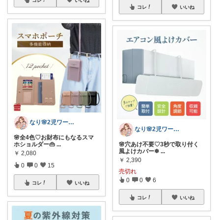
コレ
いいね
なり🌸2児ワーママの楽しい暮らし
なり🌸2児ワーママの楽しい暮らし
🌸全4色♡お財布にもなるスマ
ホショルダー👜
...
🌸穴あけ不要♡3秒で取り付く
風よけカバー❄
...
￥
2,080
￥
2,390
0
0
15
売切れ
0
0
6
コレ
いいね
コレ
いいね