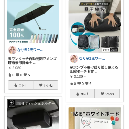
なり🌸2児ワーママの楽しい暮らし
なり🌸2児ワーママの楽しい暮らし
🌸ワンタッチ自動開閉♡メンズ
晴雨兼用日傘☂
...
🌸ポンプ不要♡繰り返し使える
￥
2,080
圧縮ポーチ🧳🌸
...
0
0
5
￥
3,130～
0
0
6
コレ
いいね
コレ
いいね