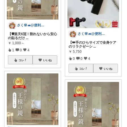
さく🌸🦔@便利でかわいいを探す旅
さく🌸🦔@便利でかわいいを探す旅
【🛡️楽天6冠！割れないから安心
の貼るだけ
...
【👑手のひらサイズで全身ケア
￥
1,000～
のリラクゼーシ
...
1
0
4
￥
5,750
0
0
4
コレ
いいね
コレ
いいね