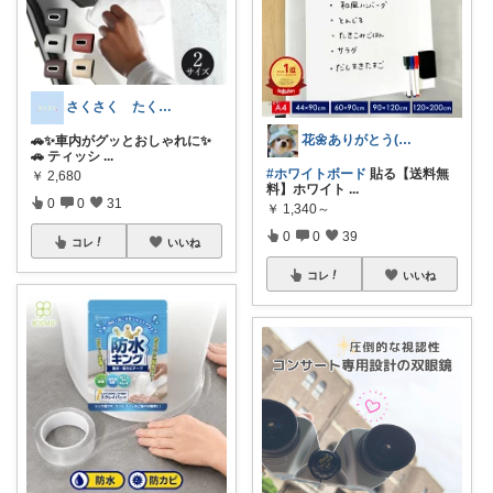
さくさく たくさんの訪問感謝です🙇
花🌼ありがとう(*･ω･)*_ _)ﾍ
🚗✨車内がグッとおしゃれに✨
🚗 ティッシ
...
#ホワイトボード
貼る【送料無
￥
2,680
料】ホワイト
...
0
0
31
￥
1,340～
0
0
39
コレ
いいね
コレ
いいね