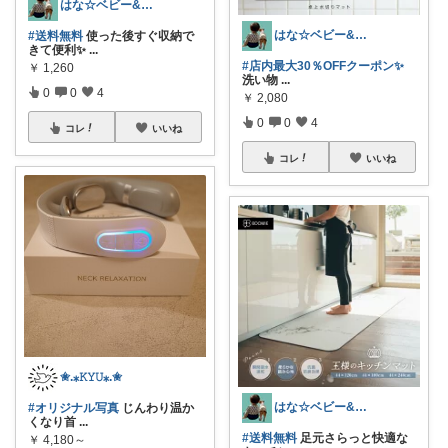
はな☆ベビー&キッズ
はな☆ベビー&キッズ
#送料無料
使った後すぐ収納で
きて便利✨
...
#店内最大30％OFFクーポン✨
￥
1,260
洗い物
...
0
0
4
￥
2,080
0
0
4
コレ
いいね
コレ
いいね
✬.⁎𝙺𝚈𝚄⁎.✬
はな☆ベビー&キッズ
#オリジナル写真
じんわり温か
くなり首
...
#送料無料
足元さらっと快適な
￥
4,180～