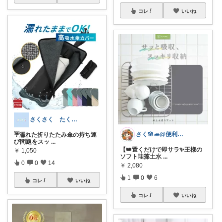
コレ
いいね
さくさく たくさんの訪問感謝です🙇
さく🌸🦔@便利でかわいいを探す旅
☔️濡れた折りたたみ傘の持ち運
び問題をスッ
...
【👑置くだけで即サラ✨王様の
￥
1,050
ソフト珪藻土水
...
0
0
14
￥
2,080
1
0
6
コレ
いいね
コレ
いいね