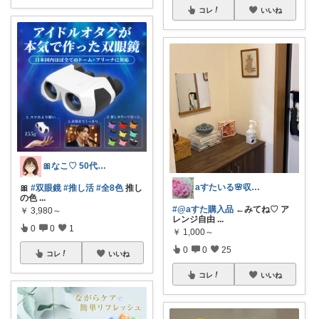
コレ
いいね
🎀なこ♡︎ 50代主婦の"買って正解"
aすたいる🌸収納とちらからない暮らし♡
🎀
#双眼鏡
#推し活
#全8色
推し
の色
...
#@aすた購入品
←みてね♡ ア
￥
3,980～
レンジ自由
...
0
0
1
￥
1,000～
0
0
25
コレ
いいね
コレ
いいね