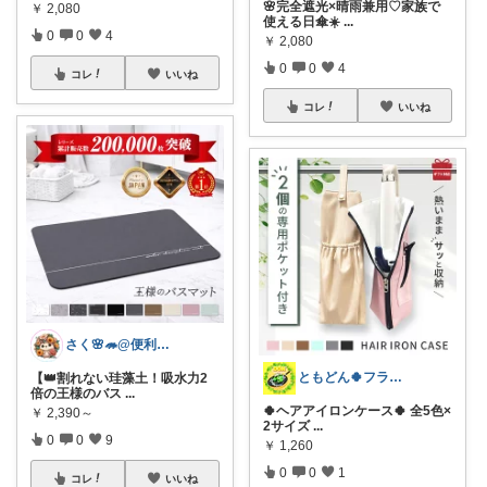
🌸完全遮光×晴雨兼用♡家族で
￥
2,080
使える日傘☀️
...
0
0
4
￥
2,080
0
0
4
コレ
いいね
コレ
いいね
さく🌸🦔@便利でかわいいを探す旅
ともどん🍀フライパン料理ある暮らし🍳
【👑割れない珪藻土！吸水力2
倍の王様のバス
...
🍀ヘアアイロンケース🍀 全5色×
￥
2,390～
2サイズ
...
0
0
9
￥
1,260
0
0
1
コレ
いいね