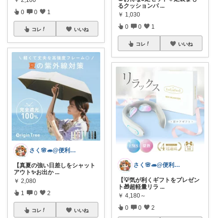
るクッションパ
...
0
0
1
￥
1,030
0
0
1
コレ
いいね
コレ
いいね
さく🌸🦔@便利でかわいいを探す旅
さく🌸🦔@便利でかわいいを探す旅
【真夏の強い日差しをシャット
アウト✨お出か
...
【💡気が利くギフトをプレゼン
￥
2,080
ト🎁超軽量リラ
...
1
0
2
￥
4,180～
0
0
2
コレ
いいね