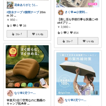
花🌼ありがとう(*･ω･)*_ _)ﾍ
さく🌸🦔@便利でかわいいを探す旅
#防水テープ
#隙間テープ
20m
m 30
...
【推し活も学校行事も快適に⭐️B
￥
950～
ak4プリ
...
0
0
38
￥
3,980～
0
2
854
コレ
いいね
コレ
いいね
なり🌸2児ワーママの楽しい暮らし
なり🌸2児ワーママの楽しい暮らし
🌸楽天1位♡空気なのに熟睡の
キャンプ枕⛺🌸
...