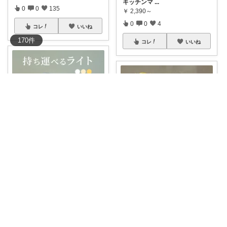
キッチンマ
...
0
0
135
￥
2,390～
0
0
4
コレ
いいね
170
件
コレ
いいね
はな☆ベビー&キッズ
があべら🌼
#楽天1位✨
どこでも使えるコー
ドレスデ
...
🪞貼るだけで全身ミラーに🤍 割
￥
2,080
れないアクリ
...
売切れ
￥
1,000～
0
0
4
0
0
3
コレ
いいね