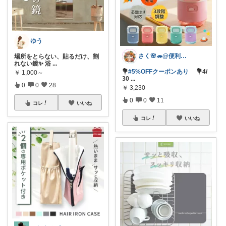
ゆう
さく🌸🦔@便利でかわいいを探す旅
場所をとらない、貼るだけ、割
れない鏡✨ 浴
...
💐
#5%OFFクーポンあり
💐4/
￥
1,000～
30
...
0
0
28
￥
3,230
0
0
11
コレ
いいね
コレ
いいね