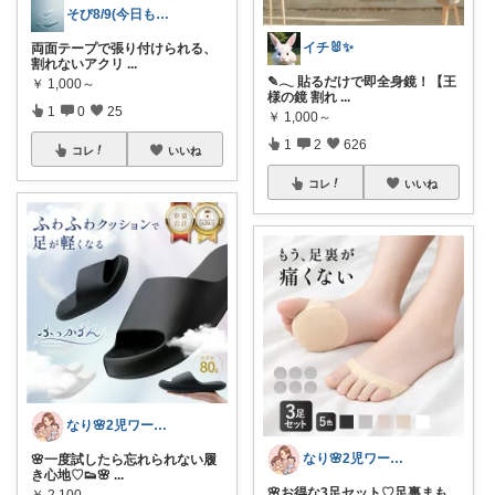
そび8/9(今日も良いことありますように
イチ🐰✨
両面テープで張り付けられる、
割れないアクリ
...
✎𓂃 貼るだけで即全身鏡！【王
￥
1,000～
様の鏡 割れ
...
1
0
25
￥
1,000～
1
2
626
コレ
いいね
コレ
いいね
なり🌸2児ワーママの楽しい暮らし
なり🌸2児ワーママの楽しい暮らし
🌸一度試したら忘れられない履
き心地♡👟🌸
...
🌸お得な3足セット♡足裏まも
￥
2,100