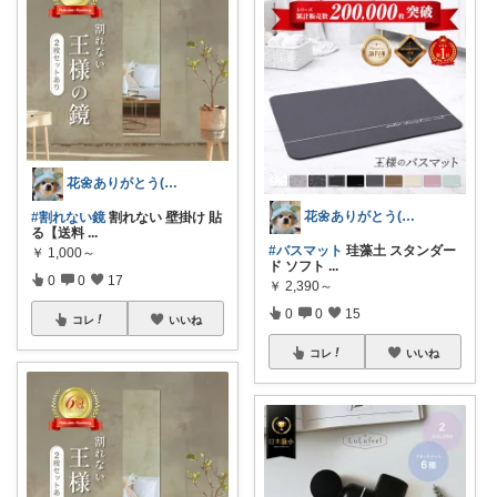
花🌼ありがとう(*･ω･)*_ _)ﾍ
花🌼ありがとう(*･ω･)*_ _)ﾍ
#割れない鏡
割れない 壁掛け 貼
る【送料
...
#バスマット
珪藻土 スタンダー
￥
1,000～
ド ソフト
...
0
0
17
￥
2,390～
0
0
15
コレ
いいね
コレ
いいね