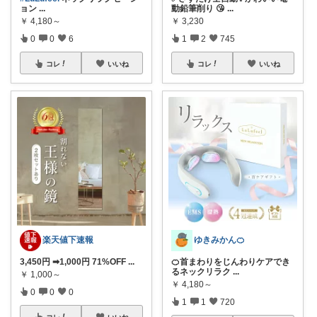
ョン
...
動鉛筆削り 😘
...
￥
4,180～
￥
3,230
0
0
6
1
2
745
コレ
いいね
コレ
いいね
楽天値下速報
ゆきみかん🍊
3,450円 ➡1,000円 71%OFF
...
🍊首まわりをじんわりケアでき
るネックリラク
...
￥
1,000～
￥
4,180～
0
0
0
1
1
720
コレ
いいね