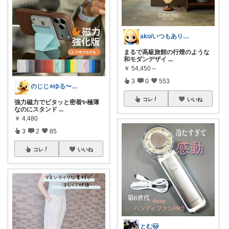
ako/いつもありがとう🌈5日感謝
まるで高級旅館の行燈のような
和モダンデザイ
...
￥
54,450～
3
0
553
のじじ⭐️ゆる〜くのんびり便利✨🌈生活
コレ
いいね
強力磁力でピタッと密着✨極薄
なのにスタンド
...
￥
4,480
3
2
85
コレ
いいね
とむ🐱