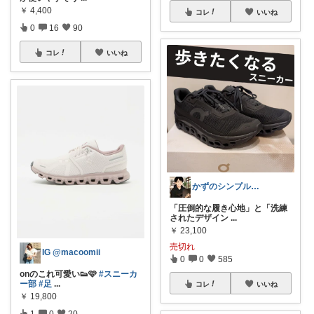
￥
4,400
コレ
いいね
0
16
90
コレ
いいね
かずのシンプル生活｜一生モノに出会う場所
「圧倒的な履き心地」と「洗練
されたデザイン
...
￥
23,100
売切れ
IG @macoomii
0
0
585
onのこれ可愛い👟🩷
#スニーカ
ー部
#足
...
コレ
いいね
￥
19,800
1
0
20