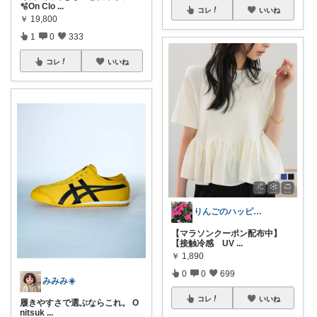
🫧On Clo
...
コレ
いいね
￥
19,800
1
0
333
コレ
いいね
りんごのハッピールーム🍎ご購入に感謝✨
【マラソンクーポン配布中】
【接触冷感 UV
...
￥
1,890
0
0
699
みみみ☀️
コレ
いいね
履きやすさで選ぶならこれ。 O
nitsuk
...