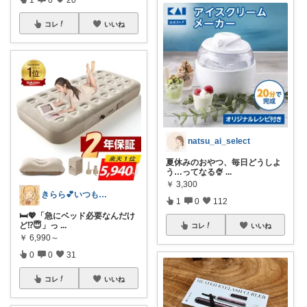
コレ
いいね
natsu_ai_select
夏休みのおやつ、毎日どうしよ
う…ってなる🍨
...
￥
3,300
きらら💕いつもありがとう🎉
1
0
112
🛏️💖「急にベッド必要なんだけ
ど⁉️😇」っ
...
コレ
いいね
￥
6,990～
0
0
31
コレ
いいね