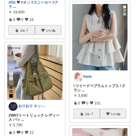
#On
💜
#オン
#スニーカー
#ク
ラ
...
￥
19,800
0
0
16
コレ
いいね
hana
\ ツイードペプラムトップス / ク
ラシ
...
￥
3,690
0
0
101
おりおり ☆ いいね上限🙏
コレ
いいね
2WAYトートリュック レディー
ス バッ
...
￥
5,790
0
0
22