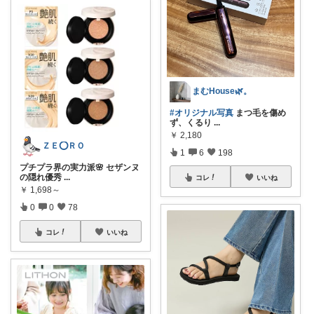
まむHouse🌿。
#オリジナル写真
まつ毛を傷め
ず、くるり
...
￥
2,180
ＺＥ⭕ＲＯ
1
6
198
プチプラ界の実力派🌸 セザンヌ
の隠れ優秀
...
コレ
いいね
￥
1,698～
0
0
78
コレ
いいね