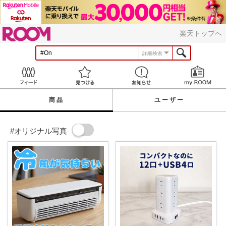
ROOM
楽天トップへ
詳細検索
Feed
見つける
お知らせ
商品
ユーザー
#オリジナル写真