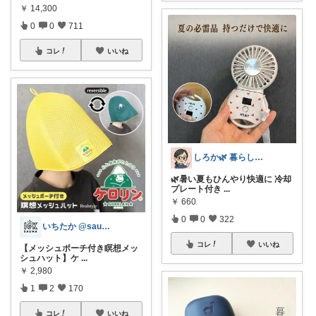
￥
14,300
0
0
711
コレ
いいね
しろか🌿 暮らしを良くするアイテム
🌿暑い夏もひんやり快適に 冷却
プレート付き
...
￥
660
0
0
322
いちたか @saunasuki_ictk
コレ
いいね
【メッシュポーチ付き瞑想メッ
シュハット】ケ
...
￥
2,980
1
2
170
コレ
いいね