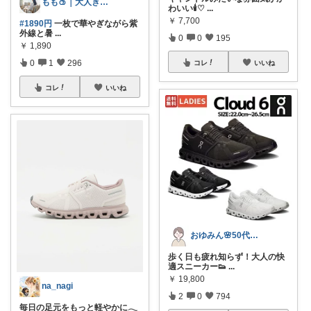
もも🍑｜大人きれいめファッション
わいい🕯️♡
...
￥
7,700
#1890円
一枚で華やぎながら紫
外線と暑
...
0
0
195
￥
1,890
0
1
296
コレ
いいね
コレ
いいね
おゆみん🌸50代からの快適暮らし
歩く日も疲れ知らず！大人の快
適スニーカー👟
...
￥
19,800
na_nagi
2
0
794
毎日の足元をもっと軽やかに𓂃