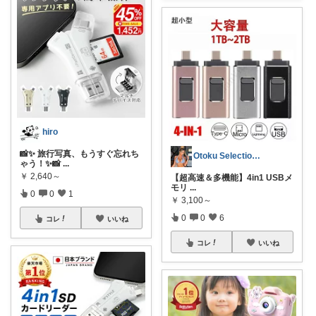
hiro
📸✨ 旅行写真、もうすぐ忘れち
Otoku Selection🔥🛍️
ゃう！✨📸
...
￥
2,640～
​【超高速＆多機能】4in1 USBメ
モリ
...
0
0
1
￥
3,100～
0
0
6
コレ
いいね
コレ
いいね