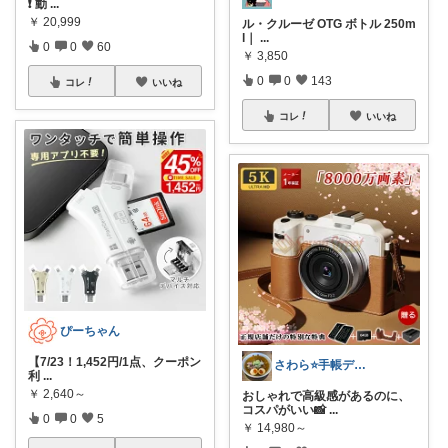
❗ 動
...
￥
20,999
ル・クルーゼ OTG ボトル 250m
l｜
...
0
0
60
￥
3,850
0
0
143
コレ
いいね
コレ
いいね
ぴーちゃん
【7/23！1,452円/1点、クーポン
さわら⭐手帳デコと読書好き
利
...
￥
2,640～
おしゃれで高級感があるのに、
コスパがいい📸
...
0
0
5
￥
14,980～