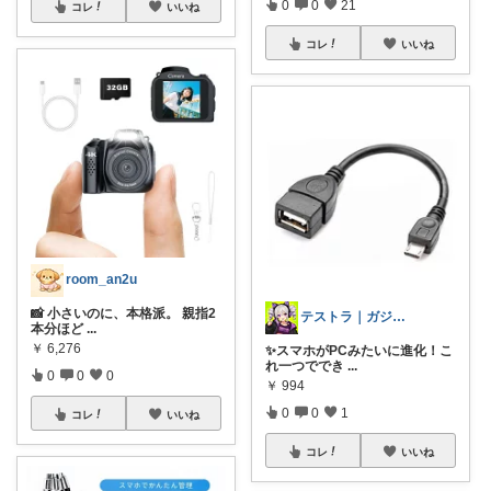
0
0
21
コレ
いいね
コレ
いいね
room_an2u
📸 小さいのに、本格派。 親指2
テストラ｜ガジェット・家電
本分ほど
...
￥
6,276
✨スマホがPCみたいに進化！こ
れ一つででき
...
0
0
0
￥
994
0
0
1
コレ
いいね
コレ
いいね