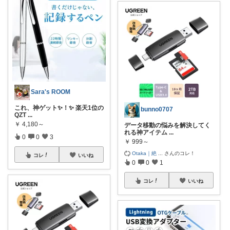
Sara's ROOM
これ、神ゲット✨！✨ 楽天1位の
bunno0707
QZT
...
￥
4,180～
データ移動の悩みを解決してく
れる神アイテム
...
0
0
3
￥
999～
Otaka｜絶
...
さんのコレ！
コレ
いいね
0
0
1
コレ
いいね