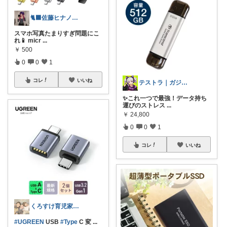
🐈‍⬛佐藤ヒナノ@ガジェット×ゲーマー
スマホ写真たまりすぎ問題にこ
れ📱 micr
...
￥
500
0
0
1
コレ
いいね
テストラ｜ガジェット・家電
✨これ一つで最強！データ持ち
運びのストレス
...
￥
24,800
0
0
1
コレ
いいね
くろすけ育児家事room👦👧👶🐈
#UGREEN
USB
#Type
C 変
...