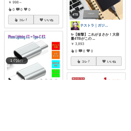
￥
998～
0
0
0
コレ
いいね
テストラ｜ガジェット・家電
✨【衝撃】これがまさか！大容
量4TBがこの
...
￥
3,893
0
0
0
1,016
件
コレ
いいね
クニクニ
【LightningをType-Cに！余っ
...
￥
680
0
0
8
コレ
いいね