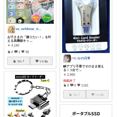
vo_ov58star_items🍀
お子さまの「撮りたい！」を叶
える高機能キッ
...
￥
4,180
0
1
38
ぺいかの日常
コレ
いいね
📸アプリ不要でそのまま使え
る！ 1台で
...
￥
2,980
掲載終了
0
0
1181
コレ
いいね