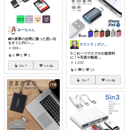
みーちゃん
📸✨家事の合間に撮った思い出
をすぐにPCへ
...
テストラ｜ガジェット・家電
￥
999～
✨これ一つでスマホが超便利
0
0
3
に！✨写真や動画
...
￥
1,200
コレ
いいね
0
0
13
コレ
いいね