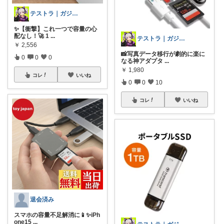
テストラ｜ガジェット・家電
✨【衝撃】これ一つで容量の心
配なし！🚀 1
...
テストラ｜ガジェット・家電
￥
2,556
📸写真データ移行が劇的に楽に
0
0
0
なる神アダプタ
...
￥
1,980
コレ
いいね
0
0
10
コレ
いいね
退会済み
スマホの容量不足解消に📱✨iPh
one15
...