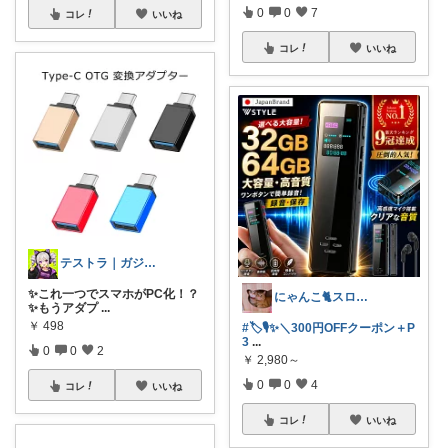
0
0
7
コレ
いいね
コレ
いいね
テストラ｜ガジェット・家電
✨これ一つでスマホがPC化！？
にゃんこ🐈スローです🐢💦
✨もうアダプ
...
￥
498
#🏷️🎙️✨＼300円OFFクーポン＋P
3
...
0
0
2
￥
2,980～
0
0
4
コレ
いいね
コレ
いいね