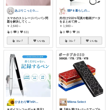
あぷりこっと✩.*˚100%ROOM経由
猫P🌷暮らしの中で見つけたお気に入り
スマホのストレージパンパン問
外付けSSD✨写真や動画データ
題を解決してく
...
をまとめて持
...
￥
2,640～
￥
1,980～
0
3
631
0
0
36
コレ
いいね
コレ
いいね
ひまわり🐼ﾌｫﾛﾊﾞ100❤️感謝
Milena Select
✴️ボイスレコーダー✴️ 楽天1
💾【持ち運びもバックアップも