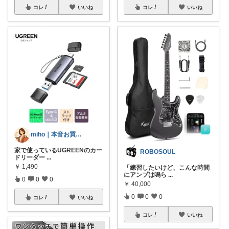
コレ
いいね
コレ
いいね
miho｜本音お買い物帖
家で使っているUGREENのカー
ROBOSOUL
ドリーダー
...
￥
1,490
「練習したいけど、こんな時間
にアンプは鳴ら
...
0
0
0
￥
40,000
0
0
0
コレ
いいね
コレ
いいね