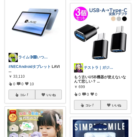
ライム🍋‍🟩いつもありがとう🫶
#NECAndroidタブレット
LAVI
テストラ｜ガジェット・家電
...
￥
33,110
もう古いUSB機器が使えないな
んて悲しい？
...
0
0
10
￥
699
0
0
0
コレ
いいね
コレ
いいね