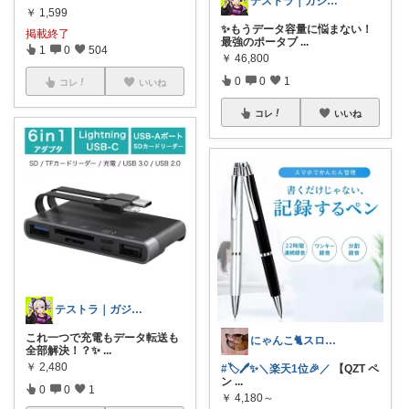
テストラ｜ガジェット・家電
￥
1,599
✨もうデータ容量に悩まない！
掲載終了
最強のポータブ
...
1
0
504
￥
46,800
0
0
1
コレ
いいね
コレ
いいね
テストラ｜ガジェット・家電
これ一つで充電もデータ転送も
にゃんこ🐈スローです🐢💦
全部解決！？✨
...
￥
2,480
#🏷️🖊️✨＼楽天1位🎉／
【QZT ペ
ン
...
0
0
1
￥
4,180～