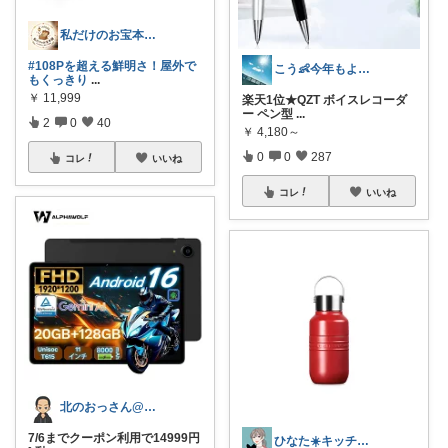
私だけのお宝本舗🍀経由購入いつも感謝！
#108Pを超える鮮明さ！屋外で
こう👶今年もよろしくお願いします🥹
もくっきり
...
￥
11,999
楽天1位★QZT ボイスレコーダ
ー ペン型
...
2
0
40
￥
4,180～
0
0
287
コレ
いいね
コレ
いいね
北のおっさん@ガジェット好き
7/6までクーポン利用で14999円
ひなた☀️キッチン✿暮らし✿美容