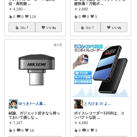
位・高性能
...
超快適！万能ポ
...
￥
4,180～
￥
2,880
0
0
116
0
0
5
コレ
いいね
コレ
いいね
ゆうき⚡一人暮らしのQOL投資
とろひま の よろず屋～お得な商品たち～
結論、ガジェット好きなら持っ
ボイスレコーダー32GBは、コ
ておいて損しな
...
ンパクトな設
...
￥
7,167
￥
4,480
0
0
18
0
0
3