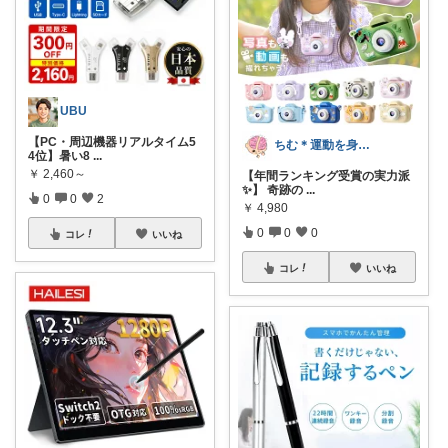
UBU
【PC・周辺機器リアルタイム5
ちむ＊運動を身近に、ハッピーに＊
4位】暑い8
...
￥
2,460～
【年間ランキング受賞の実力派
✨】 奇跡の
...
0
0
2
￥
4,980
0
0
0
コレ
いいね
コレ
いいね