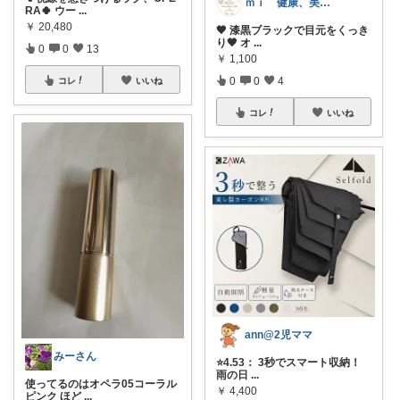
ｍｉ 健康、美容🍀
RA🍀 ウー
...
￥
20,480
🖤 漆黒ブラックで目元をくっき
り🖤 オ
...
0
0
13
￥
1,100
0
0
4
コレ
いいね
コレ
いいね
ann@2児ママ
みーさん
⭐4.53： 3秒でスマート収納！
雨の日
...
使ってるのはオペラ05コーラル
￥
4,400
ピンク ほど
...