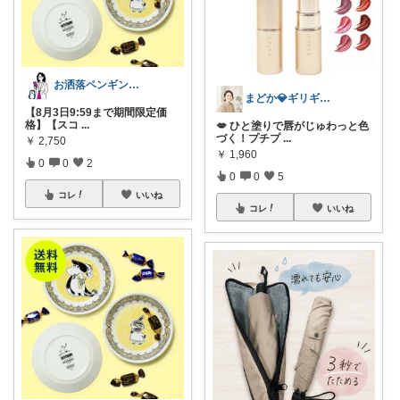
お洒落ペンギン🐧暮らし×ときめき
まどか💎ギリギリアラサーOL
【8月3日9:59まで期間限定価
格】【スコ
...
💋 ひと塗りで唇がじゅわっと色
づく！プチプ
...
￥
2,750
￥
1,960
0
0
2
0
0
5
コレ
いいね
コレ
いいね