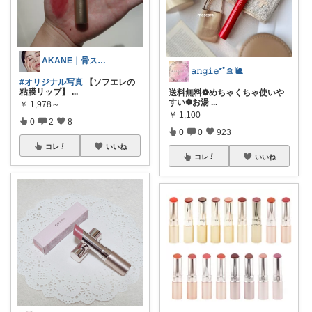
AKANE｜骨スト×キレイめスタイル
𝚊𝚗𝚐𝚒𝚎*ﾟ𖠿 🐌
#オリジナル写真
【ソフエレの
粘膜リップ】
...
送料無料❁︎めちゃくちゃ使いや
すい❁︎お湯
...
￥
1,978～
￥
1,100
0
2
8
0
0
923
コレ
いいね
コレ
いいね