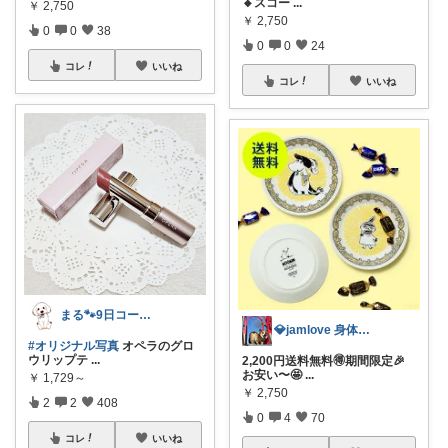
🔸スコー
...
￥
2,750
￥
2,750
0
0
38
0
0
24
コレ
いいね
コレ
いいね
まる🐾9日コーデUP♡いつも感謝✽
💎jamlove 身体に優しく
#オリジナル写真
オペラのグロ
ウリップテ
...
2,200円送料無料🉐期間限定🎉
お安い〜🤩
...
￥
1,729～
￥
2,750
2
2
408
0
4
70
コレ
いいね