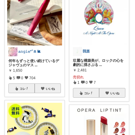
我楽
𝚊𝚗𝚐𝚒𝚎*ﾟ𖠿 🐌
壮麗な構築美が、ロックの心を
何年もずっと使い続けているデ
劇的に揺さぶる
...
ジャヴュのマス
...
￥
2,481
￥
1,650
売切れ
5
0
704
1
0
7
コレ
いいね
コレ
いいね