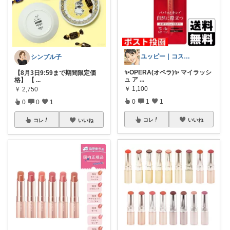
ユッピー｜コスメと子育てROOM
シンプル子
✨OPERA(オペラ)✨ マイラッシ
【8月3日9:59まで期間限定価
ュ ア
...
格】 【
...
￥
1,100
￥
2,750
0
1
1
0
0
1
コレ
いいね
コレ
いいね