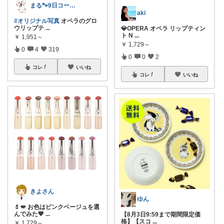
まる🐾9日コーデUP♡いつも感謝✽
aki
#オリジナル写真
オペラのグロ
ウリップテ
...
💎OPERA オペラ リップティン
ト N
...
￥
1,951～
￥
1,729～
0
4
319
0
0
2
コレ
いいね
コレ
いいね
きよさん
ゆん
💄💋 お色はピンクベージュを選
んでみた💖
...
【8月3日9:59まで期間限定価
格】【スコ
...
￥
1,729～