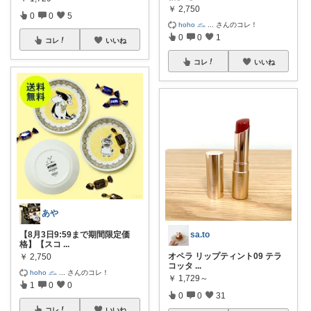
￥
2,750
0
0
5
hoho 𓃺
...
さんのコレ！
0
0
1
コレ
いいね
コレ
いいね
あや
sa.to
【8月3日9:59まで期間限定価
格】【スコ
...
オペラ リップティント09 テラ
￥
2,750
コッタ
...
hoho 𓃺
...
さんのコレ！
￥
1,729～
1
0
0
0
0
31
コレ
いいね