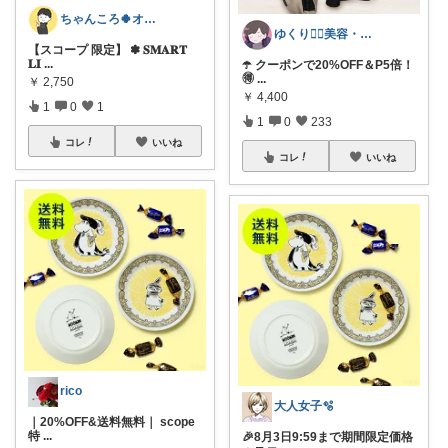
ちゃんころ🍀オリ写/インテリア/キッズ
ゆくり🐕‍🦺美容・便利雑貨🤍
【スコープ 限定】 ✽ 𝐒𝐌𝐀𝐑𝐓
𝐋𝐈
...
☂️ クーポンで20%OFF＆P5倍！
🉐
...
￥
2,750
￥
4,400
1
0
1
1
0
233
コレ
いいね
コレ
いいね
rico
大人女子🫧
｜20%OFF&送料無料｜ scope
特
...
🎉8月3日9:59まで期間限定価格