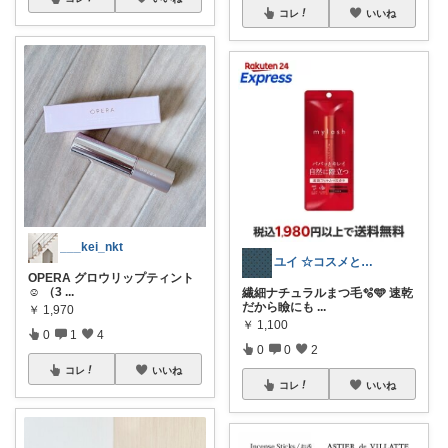
コレ
いいね
___kei_nkt
ユイ ☆コスメと毎日のお気に入り
OPERA グロウリップティント
☺︎ （3
...
繊細ナチュラルまつ毛🫧🩵 速乾
だから瞼にも
...
￥
1,970
￥
1,100
0
1
4
0
0
2
コレ
いいね
コレ
いいね