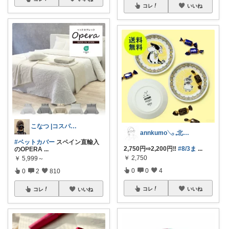
コレ
いいね
こなつ |コスパ重視と丁寧な暮らし🌷
annkumo𓂅 𓈒北欧ゆるミニマル
#ベットカバー
スペイン直輸入
2,750円⇨2,200円‼️
#8/3ま
...
のOPERA
...
￥
2,750
￥
5,999～
0
0
4
0
2
810
コレ
いいね
コレ
いいね