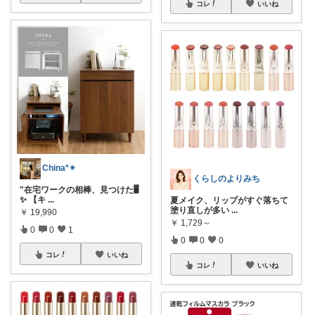
コレ
いいね
China*✴︎
くらしのよりみち
"在宅ワークの相棒、見つけた🖥️
✨ 【キ
...
夏メイク、リップがすぐ落ちて
塗り直しが多い
...
￥
19,990
￥
1,729～
0
0
1
0
0
0
コレ
いいね
コレ
いいね