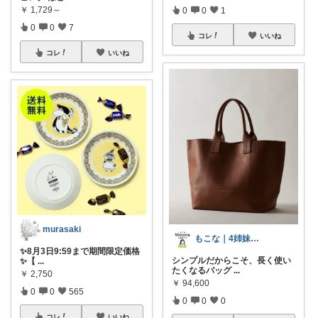
￥
1,729～
0
0
1
0
0
7
コレ
いいね
コレ
いいね
murasaki
もこな｜4姉妹ママ×子供のも×家事ラク
✨️8月3日9:59まで期間限定価格
シンプルだからこそ、長く使い
✨️【
...
たくなるバッグ
...
￥
2,750
￥
94,600
0
0
565
0
0
0
コレ
いいね