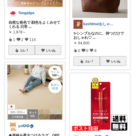
Tongalips
自然な発色で 顔色をよくみせて
kashima/おしゃれ清潔感指南役
くれる 日常
...
￥
1,978～
✨シンプルなのに、持つだけで
おしゃれ♡
...
1
2
114
￥
94,600
0
0
8
コレ
いいね
コレ
いいね
yo🐶🐶🏠
🍀視線を惹きつけるラグ、OPE