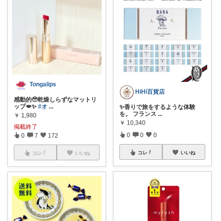
Tongalips
HiHi百貨店
感動的🥹乾燥しらずなマットリ
ップ💋✨
#オ
...
✨香りで旅をするような体験
を。 フランス
...
￥
1,980
￥
10,340
掲載終了
0
0
0
0
7
172
コレ
いいね
コレ
いいね