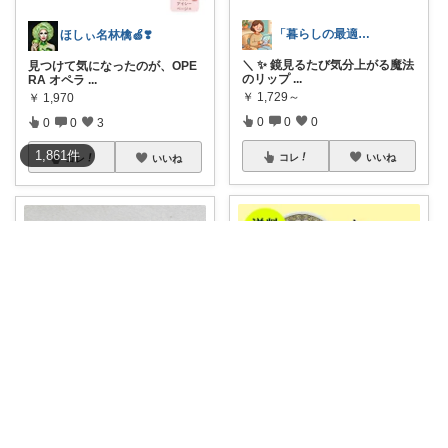
「暮らしの最適解」｜ガジェット専科
ほしぃ名林檎🍏❣️
＼ ✨ 鏡見るたび気分上がる魔法
見つけて気になったのが、OPE
のリップ
...
RA オペラ
...
￥
1,729～
￥
1,970
0
0
0
0
0
3
1,861
件
コレ
いいね
コレ
いいね
⭐︎ t a m a ⭐︎
まる🐾9日コーデUP♡いつも感謝✽
スコープさん限定！ アラビア ム
#オリジナル写真
オペラのグロ