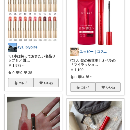
aya_biyolife
ユッピー｜コスメと子育てROOM
＼1本は持っておきたい名品リ
ップ💄／ 透
...
忙しい朝の救世主！オペラの
「マイラッシュ
...
￥
1,978～
￥
1,100
0
0
38
0
4
5
コレ
いいね
コレ
いいね