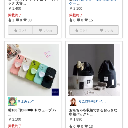
ック 大容
...
ケー
...
￥
1,400
￥
2,100
掲載終了
掲載終了
1
0
38
0
0
15
コレ
いいね
コレ
いいね
きよみぃᵕ̈*
りこぴ@ｷｯｽﾞ･ﾍﾞﾋﾞｰ時々好きな物
💟100円OFF🎟❥︎:❥︎ ウェーブ ハ
おもちゃを収納できるおっきな
...
巾着バッグ✧︎
...
￥
2,100
￥
1,890
掲載終了
0
0
13