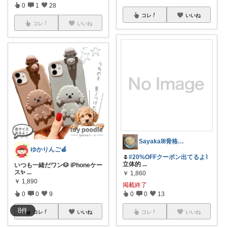
0
1
28
コレ
いいね
コレ
いいね
Sayakaꕤ骨格ウェーブ
ゆかりんご🍎
🌷
#20%OFFクーポン出てるよ⌇
立体的
...
いつも一緒だワン🐶 iPhoneケー
ス✨
...
￥
1,860
￥
1,890
掲載終了
0
0
9
0
0
13
8
件
コレ
いいね
コレ
いいね