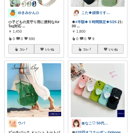
ゆきみかん🍊
こた🍀頑張りすぎない主婦
🍊子どもの見守り用に便利なAir
🍀
#半額🍀５時間限定🍀5/26
21:
Tag対応
...
00
...
￥
1,450
￥
1,800
0
0
690
0
0
9
コレ
いいね
コレ
いいね
ウパ
🎀なこ♡︎ 50代主婦の"買って正解"
ビーチバック メッシュ トートバ
🎀
#20円オフクーポン
#iphone