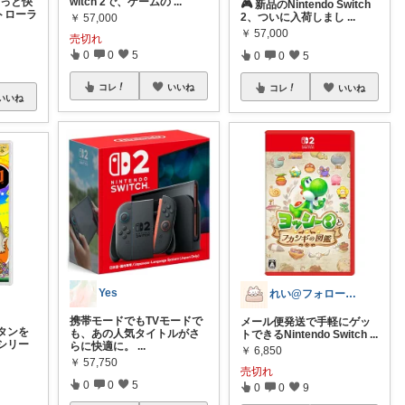
witch 2で、ゲームの
...
もっと快
🎮 新品のNintendo Switch
ントローラ
2、ついに入荷しまし
...
￥
57,000
￥
57,000
売切れ
0
0
5
0
0
5
コレ
いいね
コレ
いいね
いいね
Yes
れい@フォロー＆経由購入感謝です♪
携帯モードでもTVモードで
メール便発送で手軽にゲッ
タンを
も、あの人気タイトルがさ
トできるNintendo Switch
...
シリー
らに快適に。
...
￥
6,850
￥
57,750
売切れ
0
0
5
0
0
9