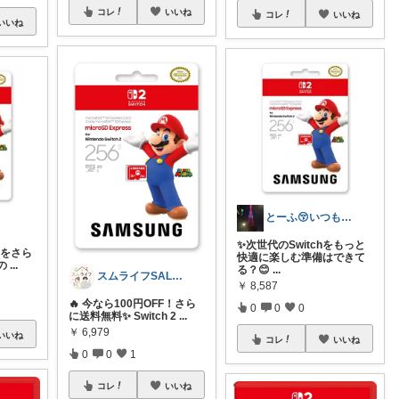
コレ
いいね
コレ
いいね
いいね
とーふ😚いつもご購入感謝です🙇
✨次世代のSwitchをもっと
h 2をさら
快適に楽しむ準備はできて
の
...
る？😊
...
スムライフSALE情報✨
￥
8,587
🔥 今なら100円OFF！さら
0
0
0
に送料無料✨ Switch 2
...
￥
6,979
いいね
コレ
いいね
0
0
1
コレ
いいね