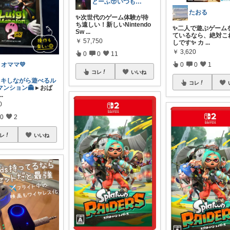
とーふ😚いつもご購入感謝です🙇
たおる
✨次世代のゲーム体験が待
ち遠しい！新しいNintendo
✨二人で遊ぶゲーム
Sw
...
ているなら、絶対こ
￥
57,750
しです✨ カ
...
￥
3,620
0
0
11
0
0
1
リオママ💛
コレ
いいね
ドキしながら遊べるル
コレ
マンション👻
▸ おば
...
0
0
2
レ
いいね