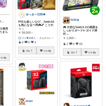
ゆっきー日和🍀
SUN☀️
ayapin☆フォロワー経由で購入🧸
PS5も欲しいけど、Switch2
も気になる〜🥹🎮💕 こうや
🎮 大切なSwitch 2の画面を
っ
...
/31発売
しっかりガード✨ ガイド枠
たまら
￥
58,000～
付
...
￥
1,000～
けん🐕★購入
...
さんのコレ！
0
0
4
2
0
65
コレ
いいね
コレ
いいね
いいね
brian