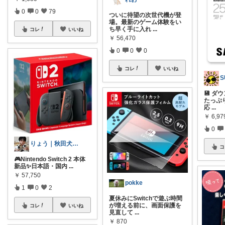
0
0
79
ついに待望の次世代機が登
場。最新のゲーム体験をい
ち早く手に入れ
...
コレ
いいね
￥
56,470
0
0
0
コレ
いいね
S
💾 
たっぷり
応
...
￥
6,97
0
りょう｜秋田犬二匹との暮らし
コ
🎮Nintendo Switch 2 本体
新品✨日本語・国内
...
￥
57,750
pokke
1
0
2
夏休みにSwitchで遊ぶ時間
が増える前に、画面保護を
コレ
いいね
見直して
...
￥
870