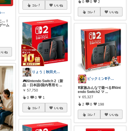
0
0
2
コレ
いいね
とーふ😚いつもご購入感謝です🙇
コレ
いいね
に…！
ゲーム
いいね
りょう｜秋田犬二匹との暮らし
ピックミン❣️子育てパパママ応援グッズ
🎮Nintendo Switch 2（新
品・日本語/国内専用モ
...
❣️家族みんなで遊べる❣️Nint
￥
57,750
endo Switch2 マ
...
￥
65,327
0
0
1
2
0
198
コレ
いいね
コレ
いいね