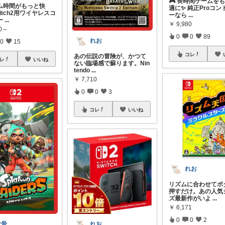
🎮 長時間ゲームを
ム時間がもっと快
適に✨ 純正Proコ
itch2用ワイヤレスコ
ーなら
...
ー
...
￥
9,980
80～
0
0
89
れお
0
15
コレ
あの伝説の冒険が、かつて
レ
いいね
ない臨場感で蘇ります。Nin
tendo
...
￥
7,710
0
0
3
コレ
いいね
れお
リズムに合わせてボ
押すだけ。あの人気
ズ最新作がいよ
...
￥
6,171
0
0
2
軟骨
れお