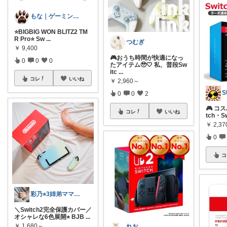
もな｜ゲーミング×デスク周り
⭐BIGBIG WON BLITZ2 TM
R Pro⭐ Sw
...
つむぎ
￥
9,400
🎮おうち時間が快適になっ
0
0
0
たアイテム🥹‎🤍 私、普段Sw
itc
...
コレ
いいね
￥
2,960～
S
0
0
2
🎮 コ
コレ
いいね
tch・S
￥
2,3
0
コ
彩乃⭐︎3姉弟ママ💎🏃5♡
＼Switch2完全保護カバー／
オシャレな6色展開⭐︎ BJB
...
￥
1,680～
れお