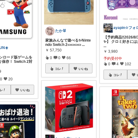
たか🐰
【予約商品‼︎2026/8
家族みんなで遊べる✨Ninte
✨】 クロミ好きには
ndo Switch 2▭▭▭▭
...
...
UN☀️
￥
57,750
￥
3,980
ダウンロード版ゲームを
0
0
66
予約受付中
保存！ Switch 2対
0
4
102
コレ
いいね
9
コレ
0
20
レ
いいね