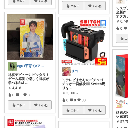
コレ
いいね
コレ
いいね
＼スプ
全新作
オタカ
￥
6,74
0
コ
ogu /子育て×アウトドア×畑
リコ
将棋デビューにピッタリ！
ゲーム感覚で楽しく将棋が
＼テレビまわりのゴチャゴ
学べるSwi
...
チャが一発解決👍🏻 Switch周
￥
4,416
りを
...
￥
2,100～
0
1
3
0
0
30
コレ
いいね
コレ
いいね
話題のNin
✨ 家
￥
57,7