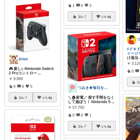
1
0
3
コレ
いいね
#ドキ
イージ
け退治
brian
￥
3,12
🎮 新しいNintendo Switch
0
2 Proコントロー
...
￥
9,980
コ
0
0
5
つみき🍀毎日をご機嫌にする♡
＼🏠家電／ 探す手間をなく
コレ
いいね
して遊ぼう！ Nintendo S
...
￥
57,750
0
0
1
コレ
いいね