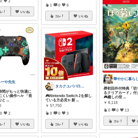
0
2
1
0
6
レ
いいね
コレ
いいね
みーや先生
タカクユパパ/30代パパの暮らし改善
🎁初回外付特典「切
時間がもっと快適に
るクリアカード」付き
にくい操作へ✨ 「長
🎮Nintendo Switch 2を探し
🎮癒しの世
...
ぶと
...
ている方必見✨ 新
...
￥
8,118
0
￥
57,750
0
0
13
0
2
0
0
3
コレ
レ
いいね
コレ
いいね