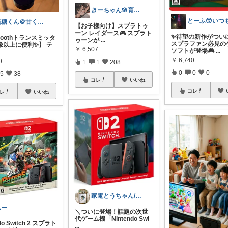
きーちゃん🌸育児グッズお纏め👶
無糖くん＠甘くない生活
【お子様向け】スプラトゥ
ーン レイダース🎮 スプラト
✨待望の新作がつい
etoothトランスミッタ
ゥーンが
...
スプラファン必見の
像以上に便利✨】 テ
￥
6,507
ソフトが登場🎮
...
￥
6,740
0
1
1
208
0
0
0
5
38
コレ
いいね
コレ
レ
いいね
家電とうちゃん/2児のパパ✨️購入感謝！
ムー
​＼ついに登場！話題の次世
代ゲーム機「Nintendo Swi
do Switch 2 スプラト
...