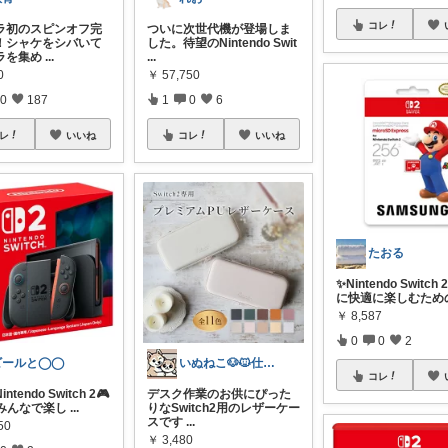
コレ
ラ初のスピンオフ完
ついに次世代機が登場しま
！シャケをシバいて
した。待望のNintendo Swit
ラを集め
...
...
0
￥
57,750
0
187
1
0
6
レ
いいね
コレ
いいね
たおる
✨Nintendo Switc
に快適に楽しむため
￥
8,587
0
0
2
ビールと◯◯
いぬねこ🐶🐱仕事も暮らしも楽しく☺︎
コレ
tendo Switch 2🎮
デスク作業のお供にぴった
族みんなで楽し
...
りなSwitch2用のレザーケー
スです
...
50
￥
3,480