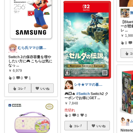
【Blu
ーが想
レ
...
￥
1,98
0
むら氏ママ@購入感謝
コ
Switch 2の保存容量を増や
したい方に🎮 こちらは気に
なっ
...
￥
6,979
0
0
1
シキ★ママの暮らし、キッズ
コレ
いいね
🎮💥🔥
#Switch
Switch2 ク
ーポンでお得にGET
...
￥
7,848
売切れ
0
0
0
コレ
いいね
Ninten