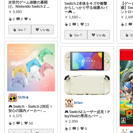
次世代ゲーム体験の幕開
Switch 2本体をキズや衝撃
【ゲー
け。Nintendo Switch 2
...
からしっかり守る保護カバ
適】Sw
￥
9,980
ー🎮
...
ントロ
￥
1,680～
￥
2,4
0
0
4
0
1
13
0
コレ
いいね
コレ
いいね
コ
SUN☀️
brian
🎮 Switch・Switch 2対応！
安心の国内メーカー♪
...
🎮 Switch2ユーザー必見！P
￥
4,375
layVitalの専用カバー
...
￥
2,890
0
1
50
0
0
8