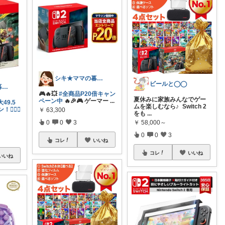
シキ★ママの暮らし、キッズ
ビールと◯◯
シキ★ママの暮らし、キッズ
🎮🔥💥
#全商品P20倍キャン
夏休みに家族みんなでゲー
ペーン中
🔥🎉🎮 ゲーマー
...
49.5
ムを楽しむなら♪ Switch 2
‍♂️✨
￥
63,300
をも
...
￥
58,000～
0
0
3
0
0
3
コレ
いいね
コレ
いいね
いいね