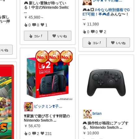
シキ★ママの暮らし、キッズ
🎮 新しい冒険が待ってい
る！中古のNintendo Switc
🎮🔥💥
#今なら特別価格でG
...
ET可能！🌟🎮💰
みんな〜！
を探し
￥
45,980～
...
れ一押
￥
11,380
0
0
1
0
0
2
コレ
いいね
コレ
いいね
いいね
ピックミン❣️子育てパパママ応援グッズ
brian
❣️家族で遊び尽くす❣️待望の
Nintendo Switch
...
🎮 操作性が格段にアップす
￥
56,470
る、Nintendo Switch
...
￥
10,800
0
2
231