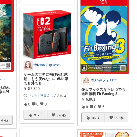
🌸Rina｜🩵ママ必見アイテム🩵
ゲームの世界に飛び込む感
華やかに暮らしたい生きたい
動、もう戻れない…🎮✨ 家
れい@フォロー＆経由購入感謝です♪
でも外でも
...
り取れ
￥
57,750
楽天ブックスならいつでも
✨🎁
送料無料 Fit Boxing 3 -
...
りょう｜秋田犬
...
さんのコ
￥
6,861
レ！
0
0
3
0
0
5
コレ
いいね
コレ
いいね
いいね