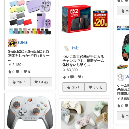
0
コ
SUN☀️
れお
Switch2にもSwitchにも◎
本体をしっかり守れるケー
ついに次世代機が手に入る
...
チャンスです。最新ゲーム
￥
2,180～
体験をいち早く
...
￥
63,300
0
1
81
0
0
0
コレ
いいね
ゲーム
コレ
いいね
🎮疲れ
時間遊
￥
8,98
0
コ