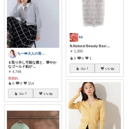
kk
N.Natural Beauty Basi
...
￥
1,300
ちー👑大人の骨格ウェーブ
0
0
1
🌷取り外し可能な襟と、華やか
なゴールド釦が
...
コレ
いいね
￥
4,746
売切れ
0
0
314
コレ
いいね