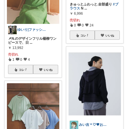
きゅっとふわっと.全部盛り
#ブ
ラウス
N
...
￥
6,996
売切れ
0
0
24
ゆいり|ファッション👗
コレ
いいね
📌N.のデザインフリル楊柳ワン
ピースで、日
...
￥
13,992
売切れ
1
0
4
コレ
いいね
みい吉＊🤍🖤お買上げ感謝＊