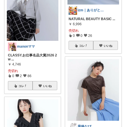
izm｜ありがとうございます🌿
NATURAL BEAUTY BASIC
...
￥
6,996
売切れ
0
0
26
コレ
いいね
manonママ
CLASSY.お仕事名品大賞2026 2
w
...
￥
4,746
売切れ
0
2
86
コレ
いいね
骨格なび