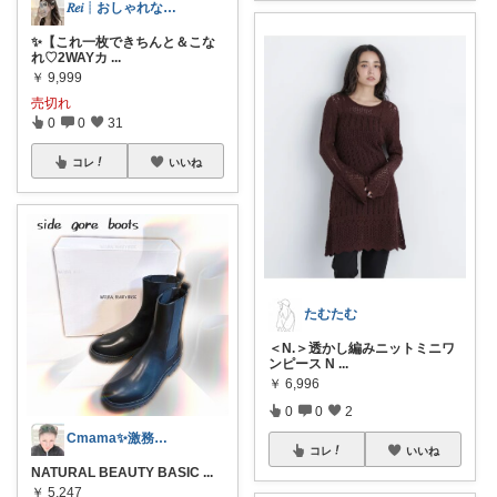
𝑅𝑒𝑖┊おしゃれな暮らし🤍
✨【これ一枚できちんと＆こな
れ♡2WAYカ
...
￥
9,999
売切れ
0
0
31
コレ
いいね
たむたむ
＜N.＞透かし編みニットミニワ
ンピース N
...
￥
6,996
0
0
2
Cmama✨激務中😭後日お伺い🙏
コレ
いいね
NATURAL BEAUTY BASIC
...
￥
5,247