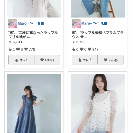
Maro·͜· 🐾 ͗ ͗˒˒🐈‍⬛
Maro·͜· 🐾 ͗ ͗˒˒🐈‍⬛
*ꕤ*.゜二段に重なったラッフル
ꕤ*.゜ラッフル楊柳ペプラムブラ
フリル袖が
...
ウス ᯽
...
￥
6,793
￥
6,793
1
0
778
0
0
847
コレ
いいね
コレ
いいね