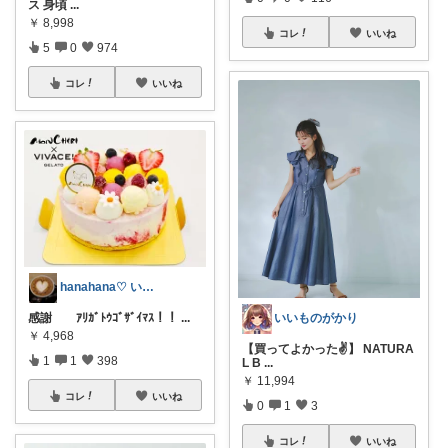
ス 身頃
...
￥
8,998
コレ
いいね
5
0
974
コレ
いいね
hanahana♡ いつもありがとう🙏
感謝 ｱﾘｶﾞﾄｳｺﾞｻﾞｲﾏｽ！！
...
いいものがかり
￥
4,968
【買ってよかった✌️】 NATURA
1
1
398
L B
...
￥
11,994
コレ
いいね
0
1
3
コレ
いいね