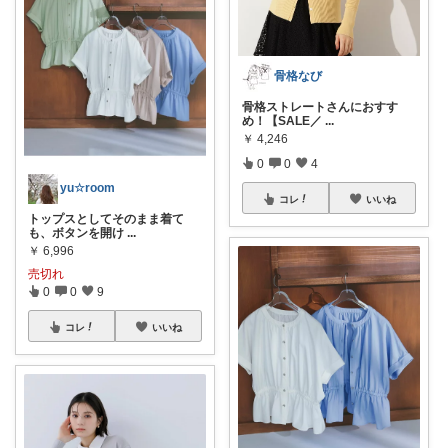
骨格なび
骨格ストレートさんにおすす
め！【SALE／
...
￥
4,246
0
0
4
yu☆room
コレ
いいね
トップスとしてそのまま着て
も、ボタンを開け
...
￥
6,996
売切れ
0
0
9
コレ
いいね