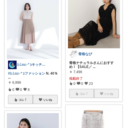
骨格なび
骨格ナチュラルさんにおすす
𝚋𝚕𝚖𝚗･*☽キッチングッズ
め！【SALE／
...
￥
7,496
#𝚋𝚕𝚖𝚗･*☽ファッション
N. 40％
...
掲載終了
￥
6,996
0
0
23
0
0
8
コレ
いいね
コレ
いいね