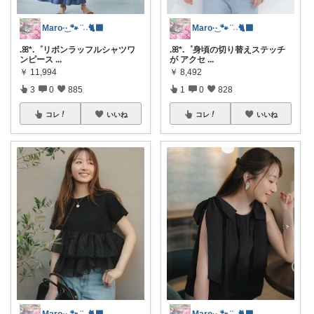
Maro·͜· 🐾 ͗ ͗˒˒🐈‍⬛
Maro·͜· 🐾 ͗ ͗˒˒🐈‍⬛
.ꕤ*.゜リボンラッフルシャツワ
.ꕤ*.゜身頃の切り替えステッチ
ンピース
...
が アクセ
...
￥
11,994
￥
8,492
3
0
885
1
0
828
コレ
いいね
コレ
いいね
Maro·͜· 🐾 ͗ ͗˒˒🐈‍⬛
Maro·͜· 🐾 ͗ ͗˒˒🐈‍⬛