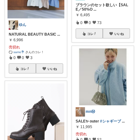
ブラウンのセット欲しい【SAL
E／50%O
...
￥
6,495
0
0
73
ゆん
コレ
いいね
NATURAL BEAUTY BASIC
...
￥
6,996
売切れ
samo💐
さんのコレ！
0
0
3
コレ
いいね
mnⓂ︎
SALE✨ outer
#シャギーブ
...
￥
11,995
売切れ
0
0
52