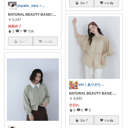
コレ
いいね
yuyake_zora ⋆˚⟡˖ ࣪
NATURAL BEAUTY BASIC/
...
￥
5,247
掲載終了
1
7
734
コレ
いいね
izm｜ありがとうございます🌿
NATURAL BEAUTY BASIC
...
￥
6,645
売切れ
0
0
5
コレ
いいね