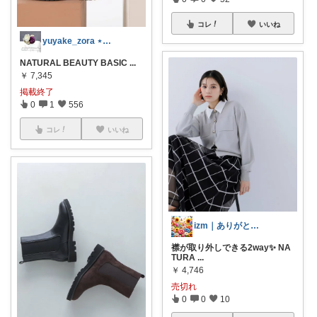
コレ
いいね
yuyake_zora ⋆˚⟡˖ ࣪
NATURAL BEAUTY BASIC
...
￥
7,345
掲載終了
0
1
556
コレ
いいね
izm｜ありがとうございます🌿
襟が取り外しできる2way✨ NA
TURA
...
￥
4,746
売切れ
0
0
10