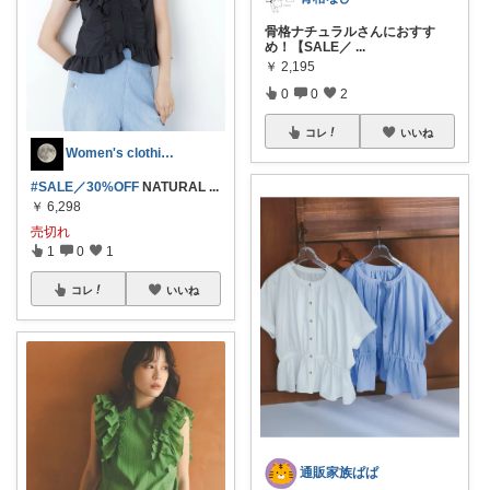
骨格ナチュラルさんにおすす
め！【SALE／
...
￥
2,195
0
0
2
コレ
いいね
Women's clothing
#SALE／30%OFF
NATURAL
...
￥
6,298
売切れ
1
0
1
コレ
いいね
通販家族ぱぱ