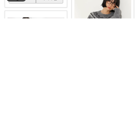
naco
【大人可愛く✨】都会派ノルデ
ィック。N.
...
￥
9,093
room_111111
売切れ
0
0
4
上品シルエットで大人の雰囲気
に。 N. N
...
コレ
いいね
￥
13,997
売切れ
1
0
9
コレ
いいね