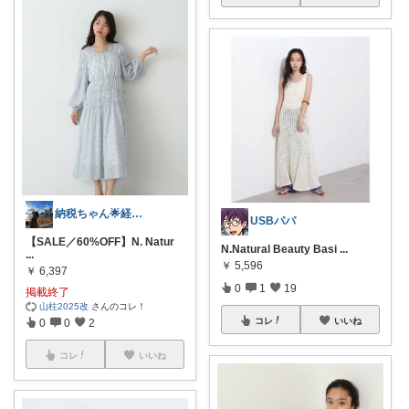
納税ちゃん🌟経由購入★
USBパパ
【SALE／60%OFF】N. Natur
N.Natural Beauty Basi
...
...
￥
5,596
￥
6,397
0
1
19
掲載終了
山柱2025改
さんのコレ！
コレ
いいね
0
0
2
コレ
いいね