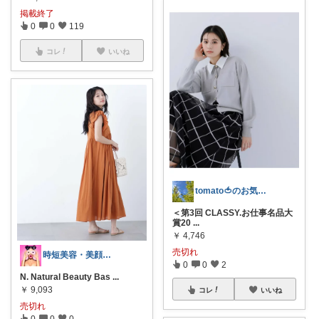
掲載終了
0
0
119
コレ
いいね
tomato🍅のお気に入り
＜第3回 CLASSY.お仕事名品大
賞20
...
￥
4,746
売切れ
時短美容・美顔器mania★
0
0
2
N. Natural Beauty Bas
...
￥
9,093
コレ
いいね
売切れ
0
0
0