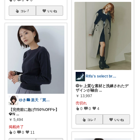
コレ
いいね
Rifa's select branch
🧥✨ 上質な素材と洗練されたデ
ザインが融合
...
￥
13,997
ゆき🛍️ 楽天「買ってよかった」を厳選
売切れ
0
0
4
【完売前に急げ‼️50%OFF✨】
💎N
...
￥
5,494
コレ
いいね
掲載終了
0
0
11