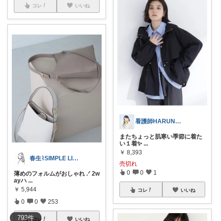
コレ
いいね
看護師HARUNAの整えるROOM
またちょっと肌寒い季節に着た
い１着✨️
...
￥
8,393
春生⌇SIMPLE LIFE⌇
売切れ
0
0
1
薄めのフォルムがおしゃれ .ᐟ 2w
ayハ
...
￥
5,944
コレ
いいね
0
0
253
793
件
コレ
いいね