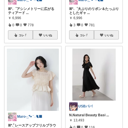
ꕤ*.゜アシンメトリーに広がる
ꕤ*.゜大ぶりのリボン＆たっぷり
ティアード
...
としたギャ
...
￥
6,996
￥
6,996
0
0
778
3
0
781
コレ
いいね
コレ
いいね
USBパパ
N.Natural Beauty Basi
...
Maro·͜· 🐾 ͗ ͗˒˒🐈‍⬛
￥
13,493
ꕤ*.ﾟレースアップフリルブラウ
0
0
116