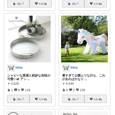
コレ
いいね
コレ
いいね
misa
misa
シャビーな質感と絶妙な色味が
暑すぎて公園ムリな日も、これ
可愛い🌿 アン
...
があればかなり
...
￥
4,620
￥
6,440
1
0
118
0
2
130
コレ
いいね
コレ
いいね