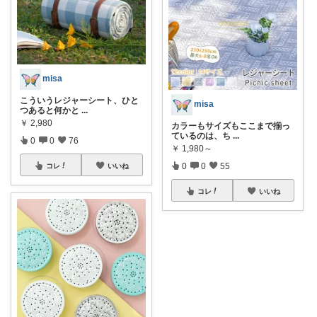
misa
こういうレジャーシート、ひと
misa
つあると何かと
...
￥
2,980
カラーもサイズもここまで揃っ
ているのは、ち
...
0
0
76
￥
1,980～
0
0
55
コレ
いいね
コレ
いいね