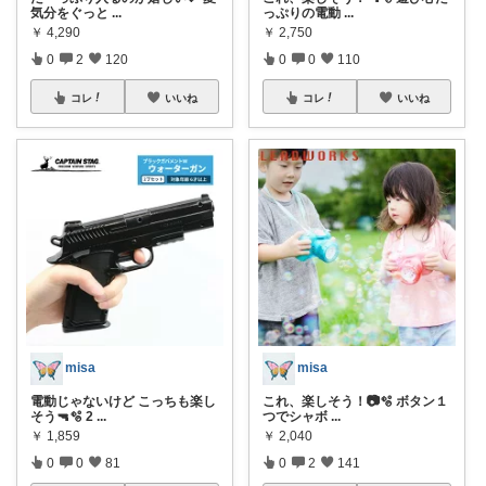
気分をぐっと
...
っぷりの電動
...
￥
4,290
￥
2,750
0
2
120
0
0
110
コレ
いいね
コレ
いいね
misa
misa
電動じゃないけど こっちも楽し
これ、楽しそう！📷️🫧 ボタン１
そう🔫🫧 2
...
つでシャボ
...
￥
1,859
￥
2,040
0
0
81
0
2
141