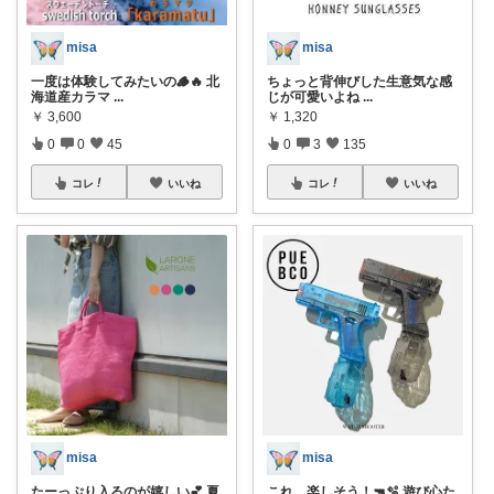
misa
misa
一度は体験してみたいの🪵🔥 北
ちょっと背伸びした生意気な感
海道産カラマ
...
じが可愛いよね
...
￥
3,600
￥
1,320
0
0
45
0
3
135
コレ
いいね
コレ
いいね
misa
misa
たーっぷり入るのが嬉しい💕 夏
これ、楽しそう！🔫🫧 遊び心た