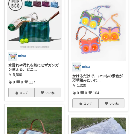
misa
水濡れや汚れを気にせずガンガ
misa
ン使える、ビニ
...
￥
5,500
かけるだけで、いつもの景色が
万華鏡みたいに
...
0
0
117
￥
1,320
0
0
104
コレ
いいね
コレ
いいね