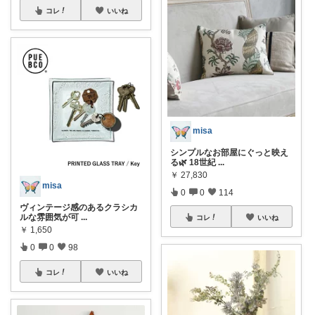
コレ
いいね
misa
シンプルなお部屋にぐっと映え
る🌿 18世紀
...
￥
27,830
misa
0
0
114
ヴィンテージ感のあるクラシカ
ルな雰囲気が可
...
コレ
いいね
￥
1,650
0
0
98
コレ
いいね