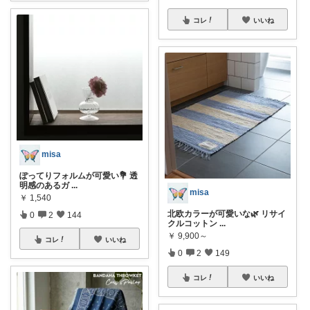
コレ
いいね
misa
ぽってりフォルムが可愛い💐 透
明感のあるガ
...
misa
￥
1,540
北欧カラーが可愛いな🌿 リサイ
0
2
144
クルコットン
...
￥
9,900～
コレ
いいね
0
2
149
コレ
いいね