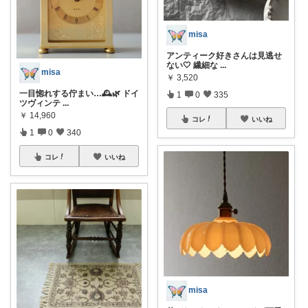
misa
アンティーク好きさんは見逃せ
ない🤍 繊細な
...
misa
￥
3,520
一目惚れする佇まい…🕰️🌿 ドイ
1
0
335
ツヴィンテ
...
￥
14,960
コレ
いいね
1
0
340
コレ
いいね
misa