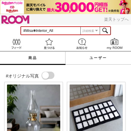
ROOM
楽天トップへ
詳細検索
Feed
見つける
お知らせ
商品
ユーザー
#オリジナル写真