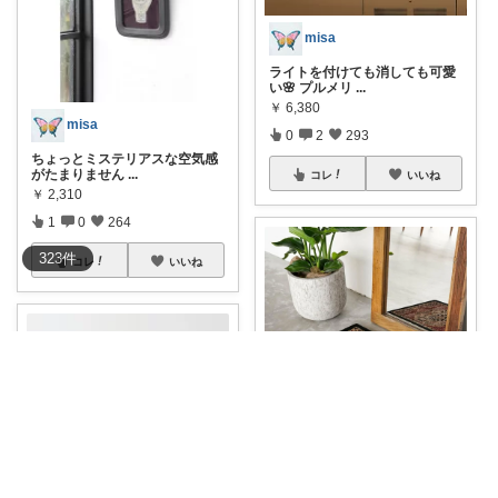
misa
ライトを付けても消しても可愛
い🌸 プルメリ
...
￥
6,380
misa
0
2
293
ちょっとミステリアスな空気感
がたまりません
...
コレ
いいね
￥
2,310
1
0
264
323
件
コレ
いいね
misa