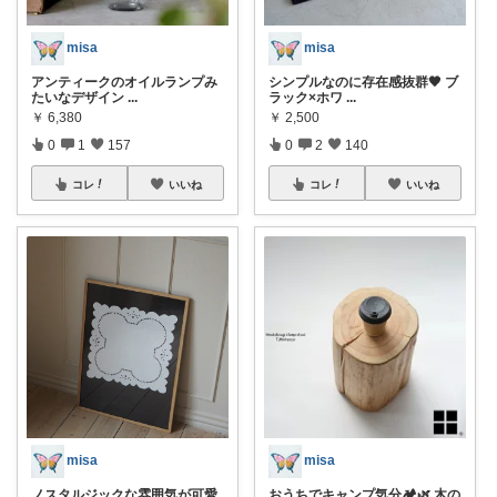
misa
misa
アンティークのオイルランプみ
シンプルなのに存在感抜群🖤 ブ
たいなデザイン
...
ラック×ホワ
...
￥
6,380
￥
2,500
0
1
157
0
2
140
コレ
いいね
コレ
いいね
misa
misa
ノスタルジックな雰囲気が可愛
おうちでキャンプ気分🏕️🌿 木の