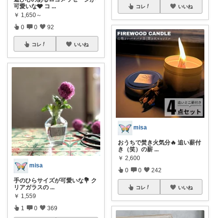
可愛いな🩶 コ
...
コレ
いいね
￥
1,650～
0
0
92
コレ
いいね
misa
おうちで焚き火気分🔥 追い薪付
き（笑）の薪
...
￥
2,600
misa
0
0
242
手のひらサイズが可愛いな💐 ク
リアガラスの
...
コレ
いいね
￥
1,559
1
0
369