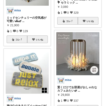
💐 セラミック
...
￥
3,080
misa
1
0
329
ミッドセンチュリーの空気感が
可愛い🕰️🌿
...
コレ
いいね
￥
21,900
1
0
129
コレ
いいね
misa
置くだけでお部屋がおしゃれな
カフェみたい🌿
...
￥
29,800
misa
1
0
337
遊び心のあるロゴメッセージが