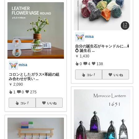
misa
自分の誕生石がキャンドルに…🕯️
💍 誕生石
...
￥
1,430
0
4
138
misa
コロンとしたガラス×革紐の組
コレ
いいね
み合わせが良い
...
￥
2,090
1
0
275
コレ
いいね