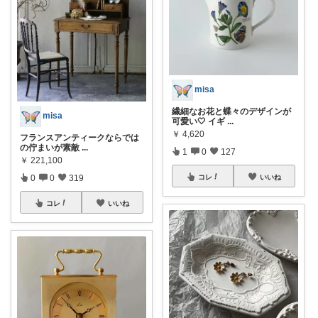
misa
繊細なお花と蝶々のデザインが
misa
可愛い🤍 イギ
...
￥
4,620
フランスアンティークならでは
の佇まいが素敵
...
1
0
127
￥
221,100
0
0
319
コレ
いいね
コレ
いいね