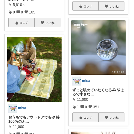
￥
5,610～
コレ
いいね
0
0
105
コレ
いいね
misa
ずっと眺めていたくなる🕰️🫧 ま
るで小さな
...
￥
11,000
1
0
351
misa
おうちでもアウトドアでも🌿 綿
コレ
いいね
100％のふ
...
￥
11,000