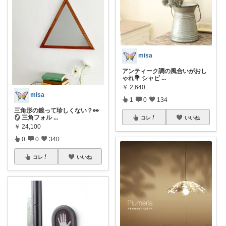
misa
アンティーク調の風合いがおし
ゃれ💐 シャビ
...
￥
2,640
misa
1
0
134
三角形の鏡って珍しくない？👀
🪞 三角フォル
...
コレ
いいね
￥
24,100
0
0
340
コレ
いいね