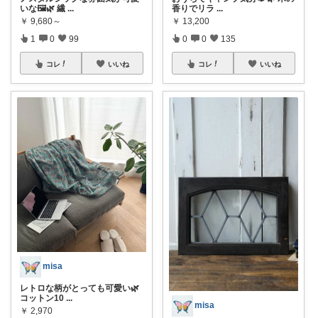
いな🖼️🌿 繊
...
香りでリラ
...
￥
9,680～
￥
13,200
1
0
99
0
0
135
コレ
いいね
コレ
いいね
misa
レトロな柄がとっても可愛い🌿
コットン10
...
misa
￥
2,970