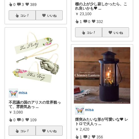
棚の上が少し寂しかったら、こ
0
3
389
れ良いかも🖤
...
￥
23,100
コレ
いいね
1
0
332
コレ
いいね
misa
不思議の国のアリスの世界観っ
て、雰囲気あっ
...
misa
￥
3,080
煙突みたいな形が可愛いな🖤 レ
0
0
109
トロで大人っ
...
￥
2,420
コレ
いいね
1
2
356