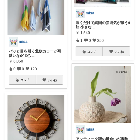
misa
置くだけで異国の雰囲気が漂う🕯️
🕌 小さな
...
￥
1,540
1
0
250
misa
パッと目を引く北欧カラーが可
コレ
いいね
愛いな🌿 3色
...
￥
6,050
0
0
120
コレ
いいね
misa
アンティーク調の風合いが素敵