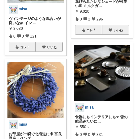
花びらみたいなシェードが可愛
い🌸 ミルクガ
...
misa
￥
9,020
ヴィンテージのような風合いが
0
2
296
良いな🌿 イン
...
￥
3,080
コレ
いいね
0
0
121
コレ
いいね
misa
食器にもインテリアにも✨ 雪の
結晶みたいに
...
misa
￥
550～
お部屋が一瞬で北海道に🪻 富良
0
0
331
野産ラベンダ
...