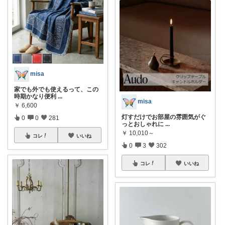
misa
家でも外でも使えるって、この
時期かなり便利
...
misa
￥
6,600
灯すだけでお部屋の雰囲気がぐ
0
0
281
っとおしゃれに
...
￥
10,010～
コレ
いいね
0
3
302
コレ
いいね