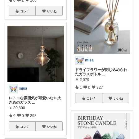
0
2
266
コレ
いいね
misa
ドライフラワーが閉じ込められ
たガラスボトル
...
￥
2,079
1
0
327
misa
レトロな雰囲気が可愛いな✨ 大
コレ
いいね
きめのガラス
...
￥
30,800
0
0
298
コレ
いいね