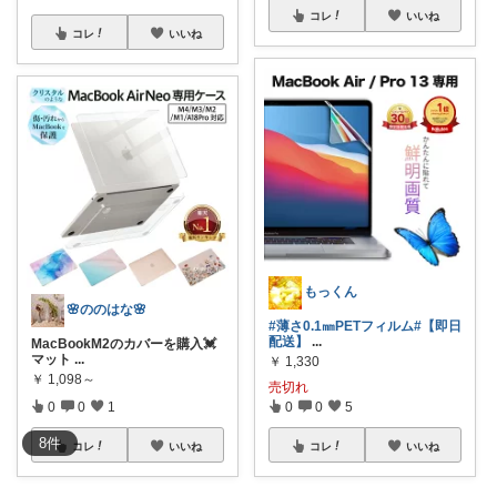
コレ
いいね
コレ
いいね
もっくん
🌸ののはな🌸
#薄さ0.1㎜PETフィルム
#【即日
配送】
...
MacBookM2のカバーを購入💓
マット
...
￥
1,330
￥
1,098～
売切れ
0
0
1
0
0
5
8
件
コレ
いいね
コレ
いいね