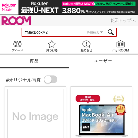
ROOM
楽天トップへ
詳細検索
Feed
見つける
お知らせ
商品
ユーザー
#オリジナル写真