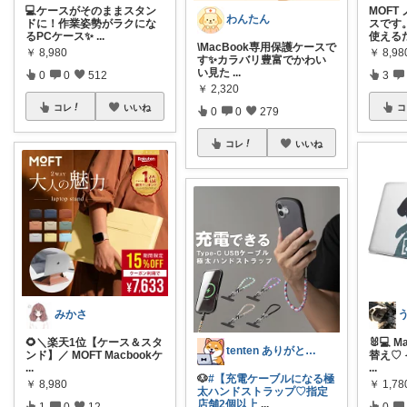
💻ケースがそのままスタン
MOFT
わんたん
ドに！作業姿勢がラクにな
スです
るPCケース✨
...
使える
\MacBook専用保護ケースで
￥
8,980
￥
8,98
す✨カラバリ豊富でかわい
い見た
...
0
0
512
3
￥
2,320
コレ
いいね
コ
0
0
279
コレ
いいね
みかさ
🌻＼楽天1位【ケース＆スタ
🐰💻
tenten ありがとうございます。わん
ンド】／ MOFT Macbookケ
替え♡
...
...
🐶
#【充電ケーブルになる極
￥
8,980
￥
1,78
太ハンドストラップ♡指定
店舗2個以上
...
1
0
12
0