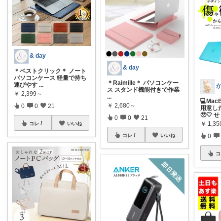
& day
& day
＊ベストクリック＊ ノート
パソコンケース 軽量で持ち
＊Raimille＊ パソコンケー
運びやす
...
ス スタンド機能付きで作業
￥
2,399～
...
💻Ma
￥
2,680～
0
0
21
用意し
🥹🤍 せ
0
0
21
￥
1,35
コレ
いいね
0
コレ
いいね
コ