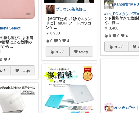
Кanon🌸4y👧3
ブラウン/茶色好き🤎ノブたん
#ka_PCスタンド🧸o
ンド機能付きで放熱
【MOFT公式～1秒でスタン
く、持
...
ドに】 MOFT ノートパソコ
ンケ
...
ilena Select
￥
3,480
￥
8,980
0
0
4
Cの持ち運びによる肩
0
0
4
や衝撃による故障の
ヤから
...
コレ
0
コレ
いいね
0
5
レ
いいね
🍰食いしん坊ねっこ🍩毎日タロット占い
🐱お気に入りのピン
cBookケース💕 や
クリアな透明感が魅力のMa
味でし
...
cBookケースで愛用のパソ