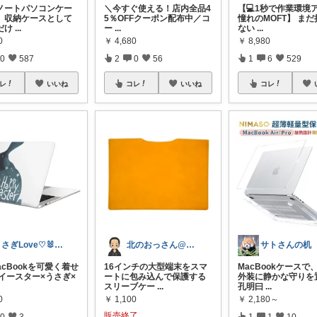
 ノートパソコンケー
＼今すぐ使える！店内全品4
【💻1秒で作業環境
。収納ケースとして
5％OFFクーポン配布中／ ​コ
憧れのMOFT】 ま
だけ
...
ー
...
ない
...
0
￥
4,680
￥
8,980
0
587
2
0
56
1
6
529
レ
いいね
コレ
いいね
コレ
うさぎLove♡🐰みーちゃん🐰
北のおっさん@ガジェット好き
サトさんの机
 MacBookを可愛く着せ
16インチの大型端末をスマ
MacBookケースで
 イースター×うさぎ×
ートに包み込んで保護する
外装に静かな守りを
スリーブケー
...
孔明曰
...
0
￥
1,100
￥
2,180～
販売終了
0
3
1
1
10