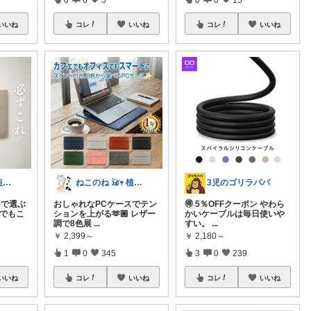
いいね
コレ
いいね
コレ
いいね
ワーママの時短美容と暮らし｜muku
ねこのね 𓃠𖥧 植物と暮らす
3児のゴリラパパ
けで選ぶ
おしゃれなPCケースでテン
🉐 5％OFFクーポン やわら
 でもこ
ションを上がる🫶🏼 レザー
かいケーブルは毎日使いや
調で8色展
...
すい。
...
￥
2,399～
￥
2,180～
1
0
345
3
0
239
いいね
コレ
いいね
コレ
いいね