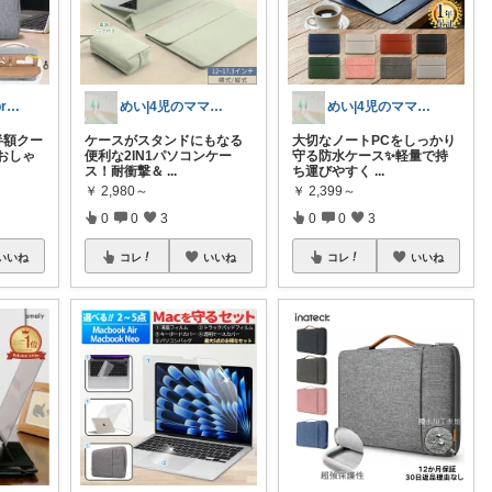
Rifa's select branch
めい|4児のママおすすめ
めい|4児のママおすすめ
半額クー
ケースがスタンドにもなる
大切なノートPCをしっかり
おしゃ
便利な2IN1パソコンケー
守る防水ケース✨軽量で持
ス！耐衝撃＆
...
ち運びやすく
...
￥
2,980～
￥
2,399～
0
0
3
0
0
3
いいね
コレ
いいね
コレ
いいね