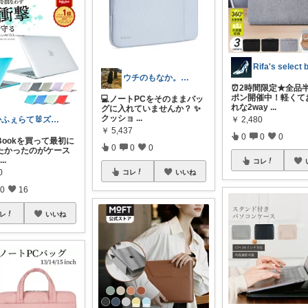
ウチのもなか。｜ガジェット・猫暮らし🐈
⏰2時間限定★全品
ポン開催中！軽くて
💻ノートPCをそのままバッ
れな2way
...
グに入れていませんか？ ✨
クッショ
...
かふぇらて🐰ズボラがいつか整う暮らし
￥
2,480
￥
5,437
0
0
0
cBookを買って最初に
0
0
0
たかったのがケース
...
コレ
0
コレ
いいね
0
16
レ
いいね