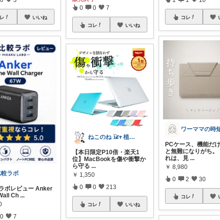
0
0
7
レ
いいね
コレ
コレ
いいね
ねこのね 𓃠𖥧 植物と暮らす
PCケース、機能だ
と無難になりがち。
【本日限定P10倍・楽天1
れは、見
...
位】MacBookを傷や衝撃か
ら守る
...
￥
8,980
比較ラボ
￥
1,350
0
2
30
0
0
213
較ラボレビュー Anker
Wall Ch
...
コレ
0
コレ
いいね
0
7