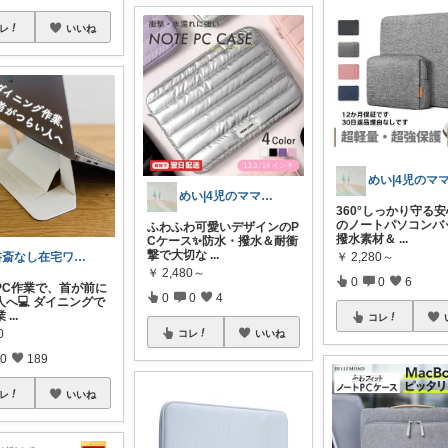
レ
いいね
めい|4児のママおすすめ
360°しっかり守る
のノートパソコンバ
ふわふわ可愛いデザインのP
撥水素材＆
...
Cケース✨防水・撥水＆耐衝
撃で大切な
...
書斎なし在宅ワーク｜省スペースガジェット
￥
2,280～
￥
2,480～
0
0
6
PC作業で、首が前に
0
0
4
人へ💻 ダイニングで
業
...
コレ
0
コレ
いいね
0
189
レ
いいね