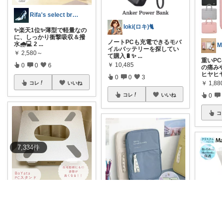
Rifa's select branch
loki(ロキ)🐈
✨楽天1位✨薄型で軽量なの
に、しっかり衝撃吸収＆撥
ノートPCも充電できるモバ
水🌧️💻 2
...
M
イルバッテリーを探してい
￥
2,580～
て購入🔋✨
...
重いP
￥
10,485
0
0
6
の痛み
ヒヤヒ
0
0
3
￥
1,88
コレ
いいね
0
コレ
いいね
コ
7,334
件
なぎさ⌇もっと自分を好きになる『暮らし』
カジャ｜【脱・不便】家での仕事が激変する
☁️ BoYaTa PCスタンド 🕊️ S
HOP ▼ sel
...