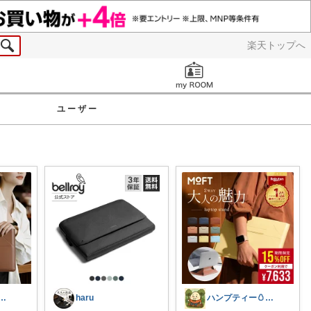
楽天トップへ
お知らせ
ユーザー
fy🌿｜余白のある暮らし
haru
ハンプティー🥚｜タイパ便利グッズ