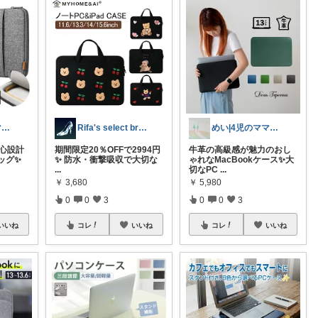
めい|4児のママおすすめ
Rifa's select branch
めい|4児のママおすすめ
安心設計
期間限定20％OFFで2994円
牛革の高級感が魅力のおし
ッグ✨
✨ 防水・衝撃吸収で大切な
ゃれなMacBookケース✨大
...
切なPC
...
￥
3,680
￥
5,980
0
0
3
0
0
3
いいね
コレ
いいね
コレ
いいね