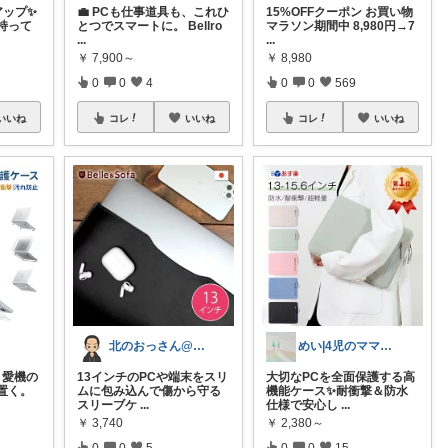
アップ✨
💼 PCも仕事道具も、これひ
15%OFFクーポン お買い物
だ持って
とつでスマートに。 Bellro
マラソン期間中 8,980円→7
...
...
￥
7,900～
￥
8,980
0
0
4
0
0
569
いいね
コレ
いいね
コレ
いいね
北のおっさん@ガジェット好き
めい|4児のママおすすめ
、愛機の
13インチのPCや端末をスリ
大切なPCを全面保護する高
置く。
ムに包み込んで傷から守る
機能ケース✨耐衝撃＆防水
スリーブケ
...
仕様で安心し
...
￥
3,740
￥
2,380～
0
0
5
0
0
15