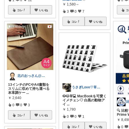
￥
1,580～
コレ
いいね
コ
3
0
7
コレ
いいね
北のおっさん@ガジェット好き
13インチのPCやA4書類を
うさぎLove♡🐰みーちゃん🐰
スリムに収めて持ち運べる
本革調ケー
...
🐶🐱🐰💻 MacBookを可愛く
￥
2,640
イメチェン♡ 白黒の動物ア
イ
...
0
0
3
￥
1,780
🔍 比
Prime 
コレ
いいね
0
0
1
￥
8,49
0
コレ
いいね