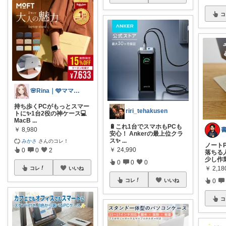
コ
🌸Rina｜🩵ママ必見アイテム🩵
持ち歩くPCがもっとスマー
riri_tehakusen
トに✨1台2役の神ケース💻
MacB
...
🔋これ1台でスマホもPCも
￥
8,980
安心！ Ankerの最上位クラ
ス✨
...
みかさ
さんのコレ！
ノート
￥
24,990
0
0
2
落ちる
少し作
0
0
0
￥
2,18
コレ
いいね
0
コレ
いいね
コ