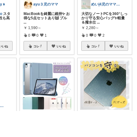
y👦
ayu３児のママ
めい|4児のママおすすめ
o
スタ
MacBookを綺麗に維持✨️ お
大切なノートPCを360°しっ
性も高
得な5点セットあり🙌 ブル
かり守る安心バッグ✨軽量
...
＆撥水仕
...
￥
1,590～
￥
2,280～
0
0
1
0
0
2
いいね
コレ
いいね
コレ
いいね
みぃみぃ🐾⭐｜猫と暮らすROOM
ひろちん
つみき🍀毎日をご機嫌にする♡
クのMa
MacBookやタブレットをメ
＼💻PCグッズ／ MacBook
さしい色
インで使う方が増えてき
Air 専用クリアケース
...
て、機材の
...
￥
1,098～