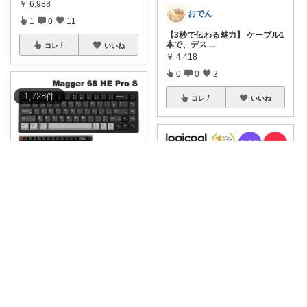
￥
6,988
おでん
1
0
11
【3秒で伝わる魅力】 ケーブル1
本で、デス
...
コレ
いいね
￥
4,418
0
0
2
1,728
件
コレ
いいね
まいにち便利マーケット
⌨️ラピッドトリガー対応の高性
能68キーゲ
...
￥
26,400
とっさん260508
0
0
42
🖱️ 手首にやさしく、快適な操作
を。✨ ロ
...
コレ
いいね