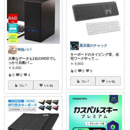
黒豆柴のチャック
時短パパ
キーボードのタイピング音、在
大事なデータも2台のHDDでし
宅ワーク中って
...
っかり自動バ
...
￥
9,900
￥
6,480
0
0
0
0
0
4
コレ
いいね
コレ
いいね