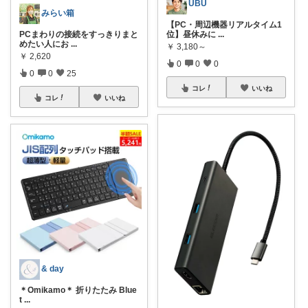
UBU
みらい箱
【PC・周辺機器リアルタイム1
PCまわりの接続をすっきりまと
位】昼休みに
...
めたい人にお
...
￥
3,180～
￥
2,620
0
0
0
0
0
25
コレ
いいね
コレ
いいね
& day
＊Omikamo＊ 折りたたみ Blue
t
...