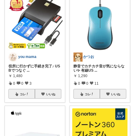
you mama
かつお
役所に行かずに手続き完了♪ US
静音でカチカチ音が気にならな
Bでつなぐ
...
い✨ 有線US
...
￥
1,480
￥
1,290
0
0
3
0
0
11
コレ
いいね
コレ
いいね