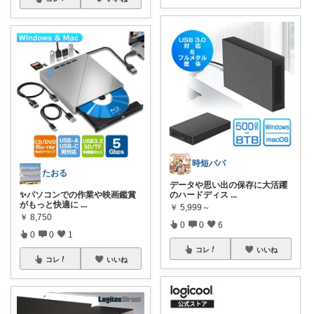
時短パパ
たおる
データや思い出の保存に大活躍
✨パソコンでの作業や映画鑑賞
のハードディス
...
がもっと快適に
...
￥
5,999～
￥
8,750
0
0
6
0
0
1
コレ
いいね
コレ
いいね