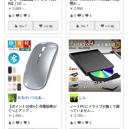
6位｜12:
...
間か
...
￥
5,880～
￥
2,990
0
0
3
0
0
4
コレ
いいね
コレ
いいね
るる@いつもありがとうございます
しん
【ポイント10倍✨】作業効率が
ノートPCにドライブが無くて困
ぐっとアップ
...
っていません
...
￥
1,490～
￥
2,785～
0
0
5
0
0
5