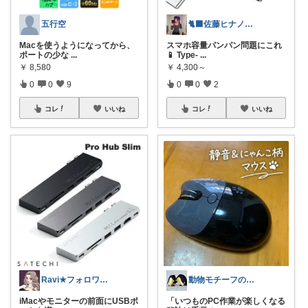
五行空
🐈‍⬛佐藤ヒナノ@ガジェット×ゲーマー
Macを使うようになってから、
スマホ容量パンパン問題にこれ
ポートの少な
...
📱 Type-
...
￥
8,580
￥
4,300～
0
0
9
0
0
2
コレ
いいね
コレ
いいね
Ravi★フォロワーさんから購入します
動物モチーフの癒し雑貨 room🐾
iMacやモニターの前面にUSBポ
「いつものPC作業が楽しくなる