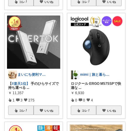
コレ
いいね
コレ
いいね
まいにち便利マーケット
mimi｜旅と暮らし ✈️🌿
【
#楽天1位】
手のひらサイズで
ロジクール ERGO M575SPで快
持ち運べる
...
適な
...
￥
11,357
￥
6,930
1
3
275
0
0
4
コレ
いいね
コレ
いいね