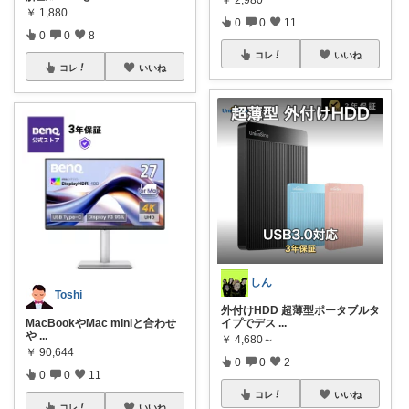
￥
1,880
0
0
11
0
0
8
コレ
いいね
コレ
いいね
しん
Toshi
外付けHDD 超薄型ポータブルタ
MacBookやMac miniと合わせ
イプでデス
...
や
...
￥
4,680～
￥
90,644
0
0
2
0
0
11
コレ
いいね
コレ
いいね