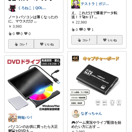
テストラ｜ガジェット・家電
くろねこ｜QOLが上がる楽天術
え、これだけで爆速データ転
ノートパソコンは薄くなったの
送！？🚀✨ 1T
...
に、マウスだけ
...
￥
22,980
￥
3,980
0
0
1
0
0
0
コレ
いいね
コレ
いいね
なぎっちゃん
時短パパ
🎮ゲーム実況やライブ配信を始
パソコンのお供に買ったら大正
めたい方におす
...
解💻✨DVDも
...
￥
2,980