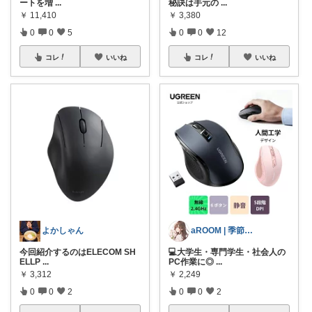
ートを増
...
秘訣は手元の
...
￥
11,410
￥
3,380
0
0
5
0
0
12
コレ
いいね
コレ
いいね
よかしゃん
aROOM | 季節と贈り物のある暮らし
今回紹介するのはELECOM SH
💻大学生・専門学生・社会人の
ELLP
...
PC作業に◎
...
￥
3,312
￥
2,249
0
0
2
0
0
2