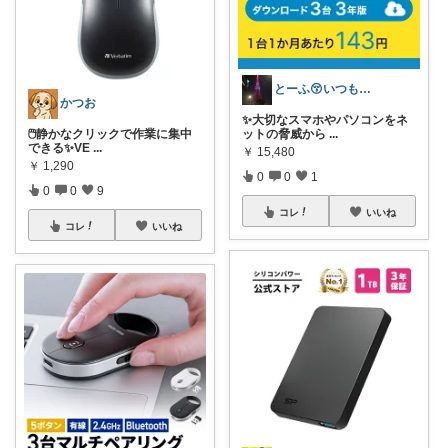
とーふ😚いつもご購入感謝です🙇
かつお
✨大切なスマホやパソコンをネ
🖱️静かなクリックで作業に集中
ットの脅威から
...
できる✨VE
...
￥
15,480
￥
1,290
0
0
1
0
0
9
コレ
いいね
コレ
いいね