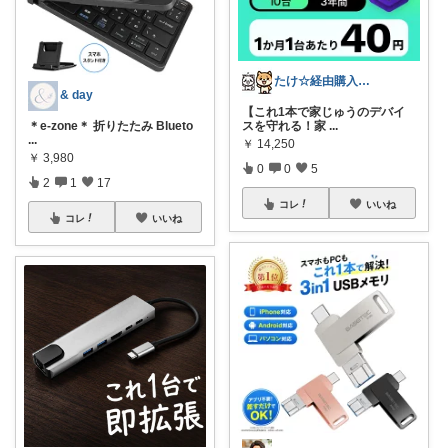
たけ☆経由購入感謝します！ありがとう！☆
& day
【これ1本で家じゅうのデバイ
＊e-zone＊ 折りたたみ Blueto
スを守れる！家
...
...
￥
14,250
￥
3,980
0
0
5
2
1
17
コレ
いいね
コレ
いいね