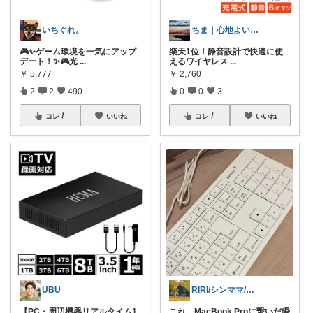
いちぐれ。
ちま｜心地よい日常のアイテム🍁
🎮✨ゲーム環境を一気にアップ
楽天1位！静音設計で快適に使
デート！✨🎮光
...
えるワイヤレス
...
￥
5,777
￥
2,760
2
2
490
0
0
3
コレ
いいね
コレ
いいね
UBU
RIRI/シンママ/二児の母/フリー
【PC・周辺機器リアルタイム1
これ、MacBook Proに繋いだ瞬