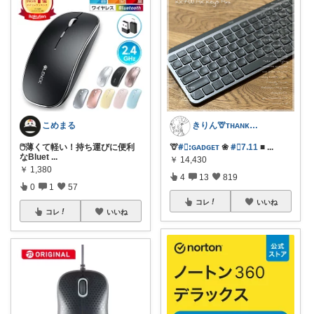
こめまる
きりん🦒ᴛʜᴀɴᴋs ᴀʟᴡᴀʏs.
🖱️薄くて軽い！持ち運びに便利
🦒
#⃞ꓽԍᴀᴅԍᴇᴛ
❀
#⃞7ᱹ11
■
...
なBluet
...
￥
14,430
￥
1,380
4
13
819
0
1
57
コレ
いいね
コレ
いいね