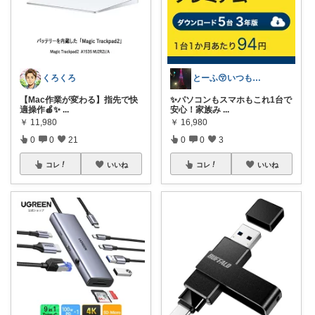
くろくろ
とーふ😚いつもご購入感謝です🙇
【Mac作業が変わる】指先で快
✨パソコンもスマホもこれ1台で
適操作🍎✨
...
安心！家族み
...
￥
11,980
￥
16,980
0
0
21
0
0
3
コレ
いいね
コレ
いいね