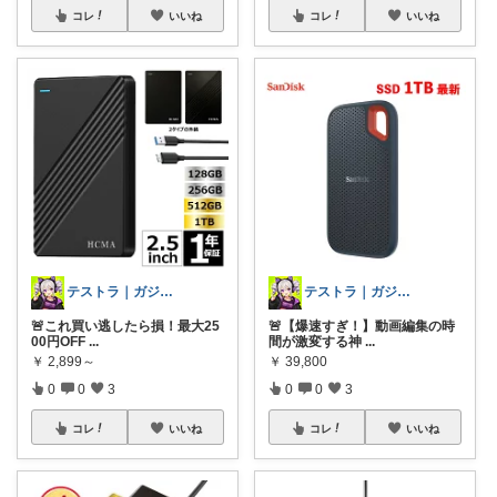
コレ
いいね
コレ
いいね
テストラ｜ガジェット・家電
テストラ｜ガジェット・家電
🚨これ買い逃したら損！最大25
🚨【爆速すぎ！】動画編集の時
00円OFF
...
間が激変する神
...
￥
2,899～
￥
39,800
0
0
3
0
0
3
コレ
いいね
コレ
いいね