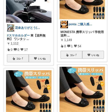
ponta ご購入感謝ですm(_ _)m
花🌼ありがとう(*･ω･)*_ _)ﾍ
MONESTA 携帯スリッパ 学校用
#スマホホルダー
車【送料無
送料
...
料】 ワンタッ
...
￥
1,149
￥
1,112
0
1
54
0
0
17
コレ
いいね
コレ
いいね