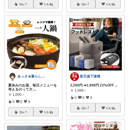
コレ
いいね
コレ
いいね
あっさ☀️暮らしをラクにする便利グッズ
楽天値下速報
夏休みのお昼、毎日メニューを
2,599円 ➡1,999円 23%OFF
...
考えるのって大
...
￥
1,999～
￥
1,000～
0
0
0
0
0
9
コレ
いいね
コレ
いいね