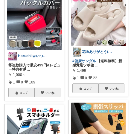
花🌼ありがとう(*･ω･)*_ _)ﾍ
Haruchi 🥨いつもありがとう🌸
#健康サンダル
【送料無料】新
🉐複数購入で最安499円&レビュ
感覚足ツボ健
...
ー特典有🌈
...
￥
1,499
￥
1,000～
1
0
22
1
0
109
コレ
いいね
コレ
いいね