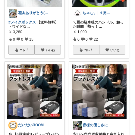
花🌼ありがとう(*･ω･)*_ _)ﾍ
ちゃむ。│１男２女＋🐶のふっくらママ
#メイクボックス
【送料無料】
＼夏の駐車後のハンドル、触っ
・ワイドな
...
た瞬間「熱っ！
...
￥
3,280
￥
1,000
0
0
15
0
0
22
コレ
いいね
コレ
いいね
だいだいROOM@整う暮らし｜インテリア
皆様の優しさに感謝です✨happyミルク
💠 【6冠達成!レビュープレゼン
安い〜😍😍👏収納袋と空気入れ