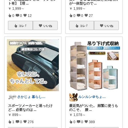
ト有】【理
...
が一体型なので
...
￥
1,999～
￥
1,999～
0
0
12
0
0
27
コレ
いいね
コレ
いいね
さかじょ 暮らしラクROOM
ルンルン＠ちょいラク暮らし
スポーツメーカーと迷ったけ
最近気がついた。 頻繁に使うも
ど… 必要なのは
...
のこそ、 腰
...
￥
899～
￥
1,078～
1
0
276
0
0
389