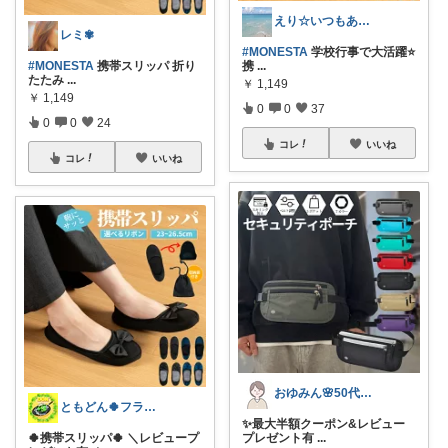
えり☆いつもありがとうございます
レミ✾
#MONESTA
学校行事で大活躍⭐️
#MONESTA
携帯スリッパ 折り
携
...
たたみ
...
￥
1,149
￥
1,149
0
0
37
0
0
24
コレ
いいね
コレ
いいね
おゆみん🌸50代からの快適暮らし
ともどん🍀フライパン料理ある暮らし🍳
✨️最大半額クーポン&レビュー
🍀携帯スリッパ🍀 ＼レビュープ
プレゼント有
...