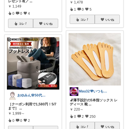
レゼント有／
...
￥
1,478
￥
1,149
1
0
5
0
0
4
コレ
いいね
コレ
いいね
Mau32💜いつも有難うございます😊
おゆみん🌸50代からの快適暮らし
🧦薄手設計の5本指ソックス レ
［クーポン利用で1,580円！5/7
ディース 靴
...
まで］
...
￥
220～
￥
1,999～
0
2
250
0
0
2
コレ
いいね