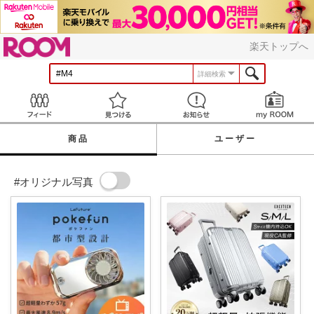
ROOM
楽天トップへ
詳細検索
Feed
見つける
お知らせ
商品
ユーザー
#オリジナル写真