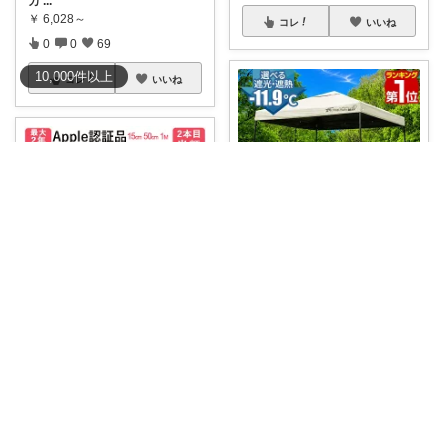
カ
...
￥
6,028～
コレ
いいね
0
0
69
10,000
件
以上
コレ
いいね
リーフパパ🌿小学2年生女の子のパパ
【キャンプ用品🏕】
#テント
キ
ャンプのお
...
生きるじゅんさん、フォロワー様より買う
￥
8,800～
0
0
115
2個目半額クーポン 出てます❣️
✨ライト
...
￥
1,000～
コレ
いいね
0
2
466