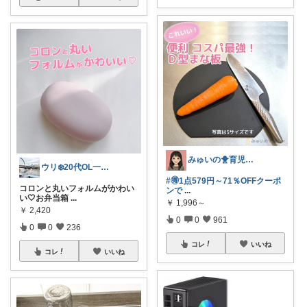
みゅいの🐥育児×時短×コスパ☀️朝コレ
ウリ‪❄️20代OL一人暮らしセレクト
#🉐1点579円～71％OFFクーポ
コロンと丸いフォルムがかわい
ンで
...
い‎🤍お弁当箱
...
￥
1,996～
￥
2,420
0
0
961
0
0
236
コレ
いいね
コレ
いいね