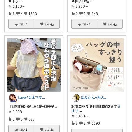
❤️トラ
...
🔥卵より軽
...
￥
1,180～
￥
2,980～
6
4
1513
0
2
848
コレ
いいね
コレ
いいね
kayo /２児ママ・子育てグッズ🌿
ゆみかん⭐︎大人の暮らし研究室
【LIMITED SALE 16%OFF❤
...
30%OFF🔖送料無料8/12まで
#
オリ
...
￥
1,998
￥
1,480～
1
0
677
2
2
1196
コレ
いいね