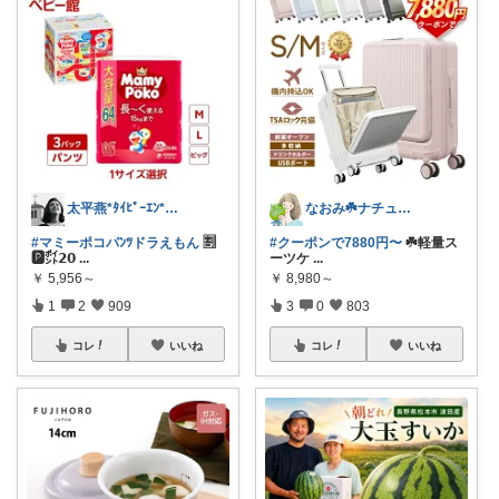
太平燕*ﾀｲﾋﾟｰｴﾝ*熊本は負けんバイ
なおみ☘️ナチュラル生活
#マミーポコパﾝﾂドラえもん
🈹
#クーポンで7880円〜
☘️軽量ス
🅿️㌽𝟮𝟬
...
ーツケ
...
￥
5,956～
￥
8,980～
1
2
909
3
0
803
コレ
いいね
コレ
いいね