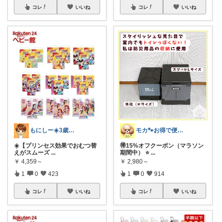
コレ
いいね
コレ
いいね
もにしー☀️3歳娘と0歳息子のパパ🧡
モカ🐾お得で便利💛犬とのおうち時間
☀️【プリンセス効果でおむつ替
🉐15%オフクーポン（マラソン
えがスムーズ
...
期間中） ⭐
...
￥
4,359～
￥
2,980～
1
0
423
1
0
914
コレ
いいね
コレ
いいね