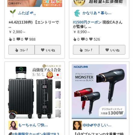
ふたば 🌱⸒⸒
かなりあ＊暮らしのマルシェ
⭐️4.42(1138件) 【エントリーで
#1500円クーポン
現役CAさん
...
が監修し
...
￥
2,980～
￥
8,990～
0
0
988
0
0
526
コレ
いいね
コレ
いいね
もーちゃん ♡快適生活~旅行大好き🌈✨
ゆゆ🌿やさしい暮らしROOM
🌈
#先着限定クーポン利用で8,3
【💨ダブルファンの大風量で時