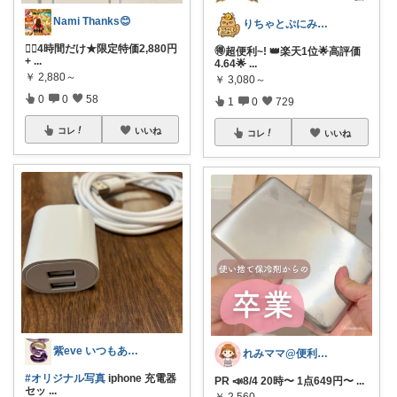
Nami Thanks😊
​りちゃとぷにみつ💎
💁‍♀️4時間だけ★限定特価2,880円
🉐超便利~! 👑楽天1位🌟高評価
+
...
4.64🌟
...
￥
2,880～
￥
3,080～
0
0
58
1
0
729
コレ
いいね
コレ
いいね
紫eve いつもありがとう😊
れみママ@便利雑貨¸¸kids
#オリジナル写真
iphone 充電器
PR 📣8/4 20時〜 1点649円〜
...
セッ
...
￥
2,560