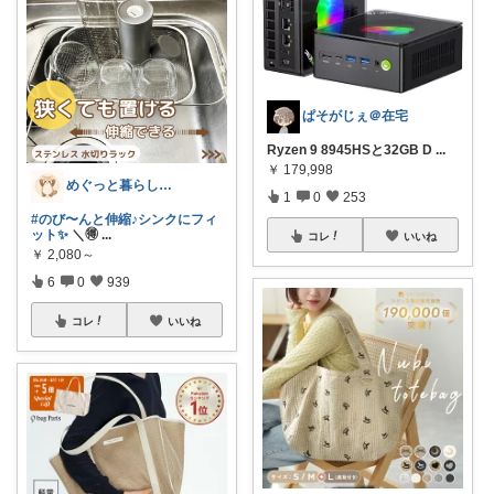
ぱそがじぇ＠在宅
Ryzen 9 8945HSと32GB D
...
￥
179,998
めぐっと暮らし🍋朝コレ&いいね周り
1
0
253
#のび〜んと伸縮♪シンクにフィ
ット✨
＼🉐
...
コレ
いいね
￥
2,080～
6
0
939
コレ
いいね