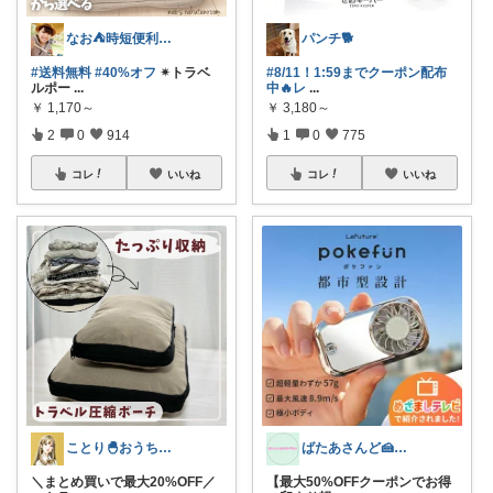
なお⛺️時短便利グッズ好き♡オリ写多め♪
パンチ🐕
#送料無料
#40%オフ
✴︎トラベ
#8/11！1:59までクーポン配布
ルポー
...
中🔥レ
...
￥
1,170～
￥
3,180～
2
0
914
1
0
775
コレ
いいね
コレ
いいね
ことり🐣おうち時間快適＆UV対策
ばたあさんど🍰テンション爆上がりな生活
＼まとめ買いで最大20%OFF／
【最大50%OFFクーポンでお得