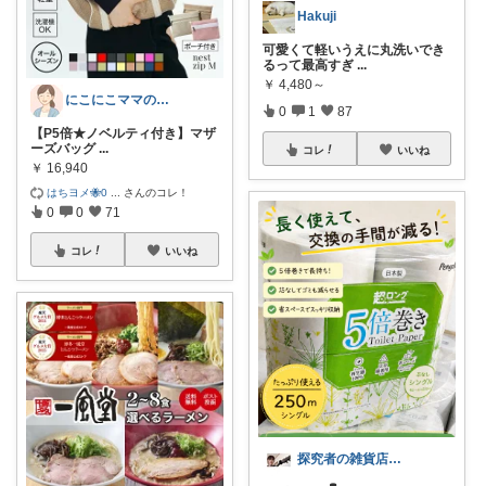
Hakuji
可愛くて軽いうえに丸洗いでき
るって最高すぎ
...
￥
4,480～
にこにこママのおきにいり
0
1
87
【P5倍★ノベルティ付き】マザ
ーズバッグ
...
コレ
いいね
￥
16,940
はちヨメ🐝0
...
さんのコレ！
0
0
71
コレ
いいね
探究者の雑貨店⭐︎ ☀️🌻🍉✨