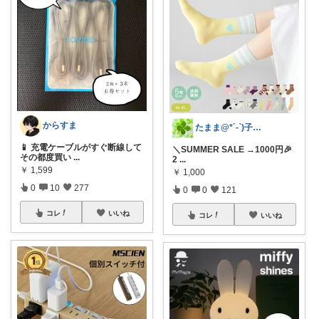
からすま
たまま@*´-`)子ども用品/日用品
📱 充電ケーブルがすぐ断線して
＼SUMMER SALE →1000円🎉
その都度買い
...
2
...
￥
1,599
￥
1,000
0
10
277
0
0
121
コレ
いいね
コレ
いいね