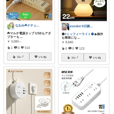
なおみ☘️ナチュラル生活
yusuke/ 8日購入感謝♫
☘️マルチ電源タップ USBもアダ
🟡
#ミッフィーライト🟡
▶操作
プターも
...
も簡単にな
...
￥
3,080～
￥
9,680
1
0
510
0
0
123
コレ
いいね
コレ
いいね