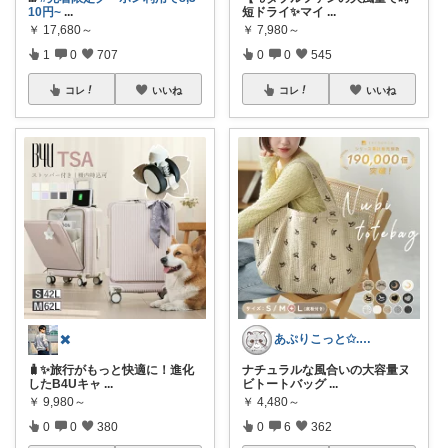
10円~
...
短ドライ✨マイ
...
￥
17,680～
￥
7,980～
1
0
707
0
0
545
コレ
いいね
コレ
いいね
✖️
あぷりこっと✩.*˚100%ROOM経由
🧳✨旅行がもっと快適に！進化
ナチュラルな風合いの大容量ヌ
したB4Uキャ
...
ビトートバッグ
...
￥
9,980～
￥
4,480～
0
0
380
0
6
362