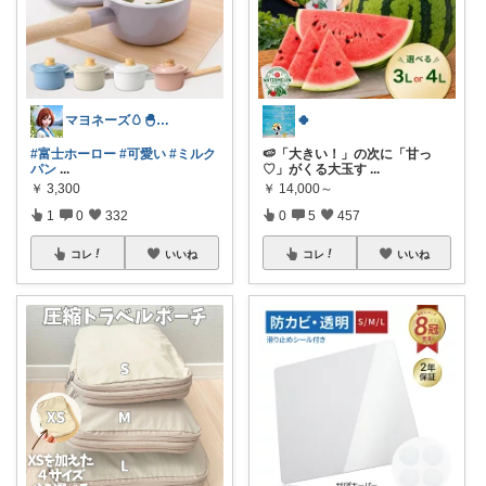
マヨネーズ🥚‪🐣✨️お礼はプロフで♪
🍀
#富士ホーロー
#可愛い
#ミルク
🍉「大きい！」の次に「甘っ
パン
...
♡」がくる大玉す
...
￥
3,300
￥
14,000～
1
0
332
0
5
457
コレ
いいね
コレ
いいね