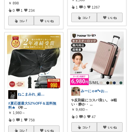
￥
898
1
0
1267
0
1
234
コレ
いいね
コレ
いいね
みーにゃฅ🐾お役立ちになれれば😊
ねこまみれ_経由感謝致します🐈
✨反則級にコスパ良い。 ✈️軽
#夏応援最大52%OFF＆送料無
い・静か・
...
料🔥
《年
...
￥
9,480～
￥
1,980～
0
0
47
0
1
758
コレ
いいね
コレ
いいね