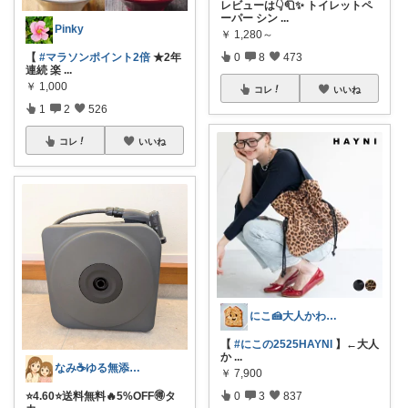
レビューは👇🧻✨ トイレットペ
ーパー シン
...
Pinky
￥
1,280～
0
8
473
【
#マラソンポイント2倍
★2年
連続 楽
...
￥
1,000
コレ
いいね
1
2
526
コレ
いいね
にこ🍰大人かわいいコレクション
【
#にこの2525HAYNI
】←大人
か
...
なみ☕ゆる無添加🌱5歳差姉妹
￥
7,900
0
3
837
⭐️4.60⭐️送料無料🔥5%OFF🉐タ