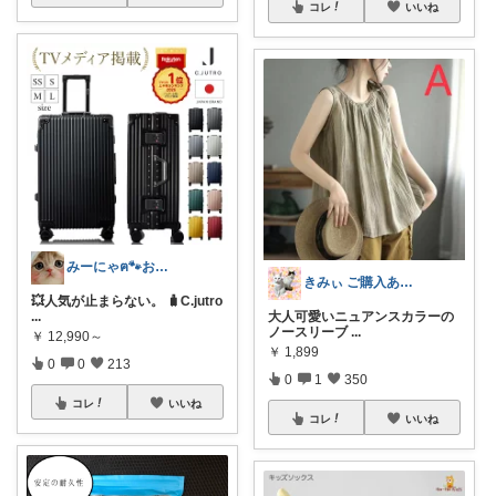
コレ
いいね
みーにゃฅ🐾お役立ちになれれば😊
きみぃ ご購入ありがとうございます♪
💥人気が止まらない。 🧳C.jutro
...
大人可愛いニュアンスカラーの
ノースリーブ
...
￥
12,990～
￥
1,899
0
0
213
0
1
350
コレ
いいね
コレ
いいね