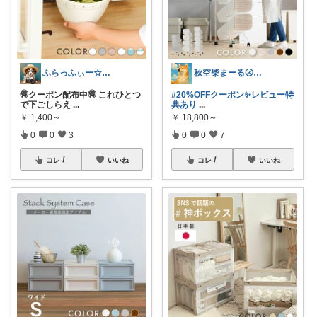
ふらっふぃー☆ナチュラルな暮らし☆
秋空柴まーる🌝優しい暮らしアイテム🐾
🉐クーポン配布中🉐 これひとつ
#20%OFFクーポン✨️レビュー特
で下ごしらえ
...
典あり
...
￥
1,400～
￥
18,800～
0
0
3
0
0
7
コレ
いいね
コレ
いいね