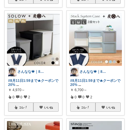
さんなな🍁｜8月朝コレチャレンジ🌞
さんなな🍁｜8月朝コレチャレンジ🌞
#8月11日1:59まで🔥クーポンで
#8月11日1:59まで🔥クーポンで
20%
...
20%
...
￥
4,970～
￥
6,700～
0
0
2
0
0
2
コレ
いいね
コレ
いいね