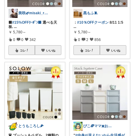
美咲🌿misaki_room_ig
黒もふ🧵
⬛
#15%OFFｸｰﾎﾟﾝ⬛
選べる天
：
#10％OFFクーポン
8/11 1:5
板.
...
...
￥
5,780～
￥
5,780～
0
0
342
0
2
856
コレ
いいね
コレ
いいね
とうもころし🌽
ぴこ🌈ママ✖️お洒落✖️お得
🗑 プッシュ＆ペダル、2種類の
"
#中身が見えないから生活感ゼ