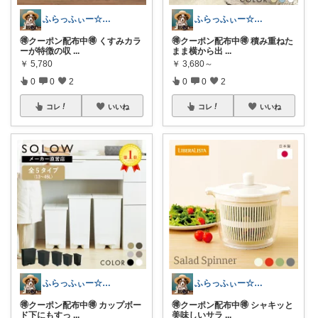
ふらっふぃー☆ナチュラルな暮らし☆
ふらっふぃー☆ナチュラルな暮らし☆
🉐クーポン配布中🉐 くすみカラ
🉐クーポン配布中🉐 積み重ねた
ーが特徴の収
...
まま横から出
...
￥
5,780
￥
3,680～
0
0
2
0
0
2
コレ
いいね
コレ
いいね
ふらっふぃー☆ナチュラルな暮らし☆
ふらっふぃー☆ナチュラルな暮らし☆
🉐クーポン配布中🉐 カップボー
🉐クーポン配布中🉐 シャキッと
ド下にもすっ
...
美味しいサラ
...