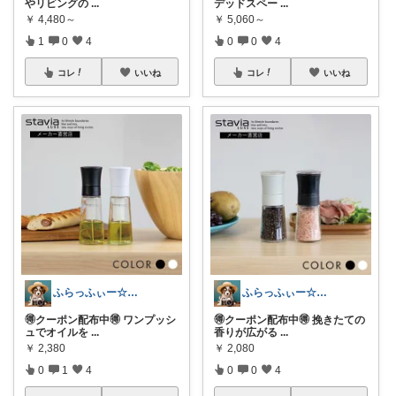
やリビングの
...
デッドスペー
...
￥
4,480～
￥
5,060～
1
0
4
0
0
4
コレ
いいね
コレ
いいね
ふらっふぃー☆ナチュラルな暮らし☆
ふらっふぃー☆ナチュラルな暮らし☆
🉐クーポン配布中🉐 ワンプッシ
🉐クーポン配布中🉐 挽きたての
ュでオイルを
...
香りが広がる
...
￥
2,380
￥
2,080
0
1
4
0
0
4