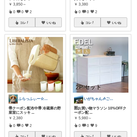
￥
3,850～
￥
3,380
0
0
2
0
0
2
コレ
いいね
コレ
いいね
ふらっふぃー☆ナチュラルな暮らし☆
いがちゃん🎶ご購入感謝です🎶
🉐クーポン配布中🉐 冷蔵庫の野
🈹お買い物マラソン 10%OFFク
菜室にスッキ
...
ーポン配
...
￥
2,380
￥
5,980～
0
0
2
0
0
9
コレ
いいね
コレ
いいね