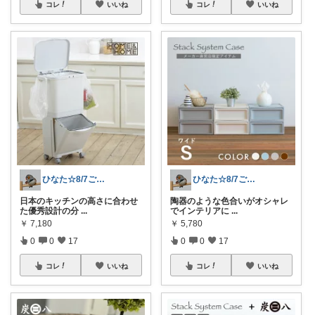
コレ
いいね
コレ
いいね
ひなた☆8/7ご購入感謝です❤️
ひなた☆8/7ご購入感謝です❤️
日本のキッチンの高さに合わせ
陶器のような色合いがオシャレ
た優秀設計の分
...
でインテリアに
...
￥
7,180
￥
5,780
0
0
17
0
0
17
コレ
いいね
コレ
いいね