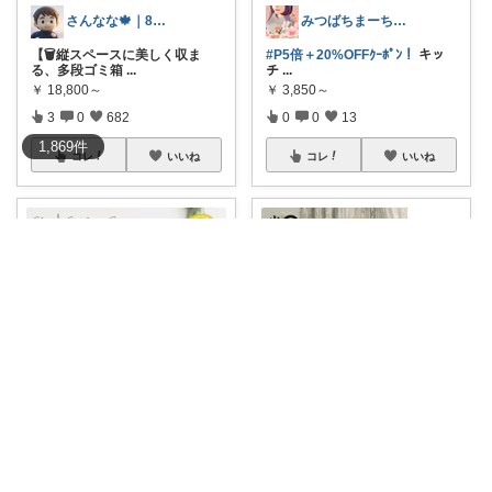
さんなな🍁｜8月朝コレチャレンジ🌞
みつばちまーちᵀᴴᴬᴺᴷ ᵞᴼᵁ ◡̈*
【🗑️縦スペースに美しく収ま
#P5倍＋20%OFFｸｰﾎﾟﾝ！
キッ
る、多段ゴミ箱
...
チ
...
￥
18,800～
￥
3,850～
3
0
682
0
0
13
1,869
件
コレ
いいね
コレ
いいね
のの🌿快適で心地よい暮らし♡
さんなな🍁｜8月朝コレチャレンジ🌞
#送料無料♪
🌿収納ケースなの
#8月11日1:59まで🔥クーポンで
に、リビング
...
5%O
...