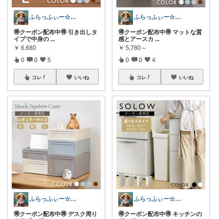
ふらっふぃー☆ナチュラルな暮らし☆
ふらっふぃー☆ナチュラルな暮らし☆
🉐クーポン配布中🉐 引き出しタ
🉐クーポン配布中🉐 マットな質
イプで中身の
...
感とアースカ
...
￥
6,680
￥
5,780～
0
0
5
0
0
4
コレ
いいね
コレ
いいね
ふらっふぃー☆ナチュラルな暮らし☆
ふらっふぃー☆ナチュラルな暮らし☆
🉐クーポン配布中🉐 デスク周り
🉐クーポン配布中🉐 キッチンの