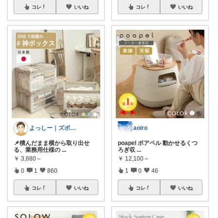
コレ
いいね
コレ
いいね
よっしー｜ズボラでもおしゃれに整えたい
aoiro
📌積んだまま横から取り出せ
poapel ポアペル 動かせるくつ
る、業務用仕様の
...
ろぎ収
...
￥
3,680～
￥
12,100～
0
1
860
1
0
46
コレ
いいね
コレ
いいね