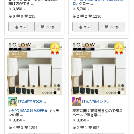
開け方ができ
...
ロ♪
クロー
...
￥
3,850～
￥
5,780～
0
0
235
2
2
1230
コレ
いいね
コレ
いいね
ぴこ🌈ママ✖️お洒落✖️お得
けんだ🤗インテリア多め
#今だけMAX15％OFF🔥
キッチ
左右に開く観音開きなので省ス
ンの限
...
ペースで置き場
...
￥
3,850～
￥
3,850～
4
3
1254
2
1
957