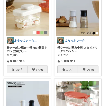
ふらっふぃー☆ナチュラルな暮らし☆
ふらっふぃー☆ナチュラルな暮らし☆
🉐クーポン配布中🉐 旬の野菜を
🉐クーポン配布中🉐 スタビアリ
パッと漬けら
...
ュクスのシン
...
￥
2,780
￥
1,780
0
0
0
0
0
1
コレ
いいね
コレ
いいね