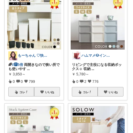
もーちゃん ♡快適生活~旅行大好き🌈✨
ハムマメ🐶インテリア・キッチン🌸
🌈
#🅿5倍
両開きなので狭い所で
リビングで主役になる収納ボッ
も使いやす
...
クス☺️ 収納
...
￥
3,850～
￥
5,780～
0
0
799
0
2
776
コレ
いいね
コレ
いいね