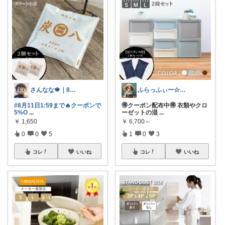
さんなな🍁｜8月朝コレチャレンジ🌞
ふらっふぃー☆ナチュラルな暮らし☆
#8月11日1:59まで🔥クーポンで
🉐クーポン配布中🉐 衣類やクロ
5%O
...
ーゼットの湿
...
￥
1,650
￥
6,700～
0
0
5
1
0
3
コレ
いいね
コレ
いいね