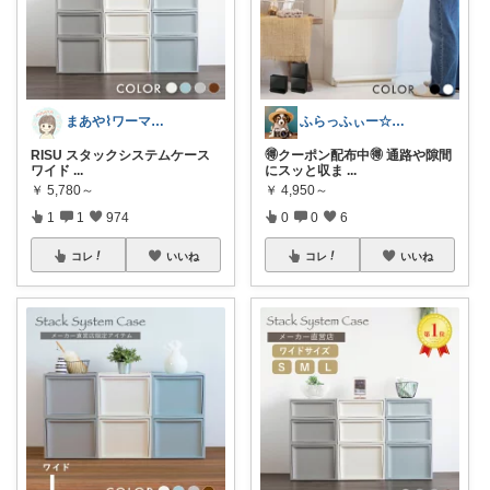
まあや⌇ワーママの暮らしとインテリア𓍯
ふらっふぃー☆ナチュラルな暮らし☆
RISU スタックシステムケース
🉐クーポン配布中🉐 通路や隙間
ワイド
...
にスッと収ま
...
￥
5,780～
￥
4,950～
1
1
974
0
0
6
コレ
いいね
コレ
いいね