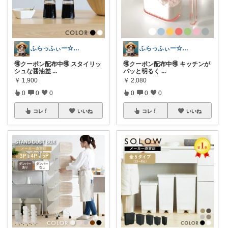
ふらっふぃー☆ナチュラルな暮らし☆
ふらっふぃー☆ナチュラルな暮らし☆
🉐クーポン配布中🉐 スタイリッ
🉐クーポン配布中🉐 キッチンが
シュな醤油差
...
パッと明るく
...
￥
1,900
￥
2,080
0
0
0
0
0
0
コレ
いいね
コレ
いいね