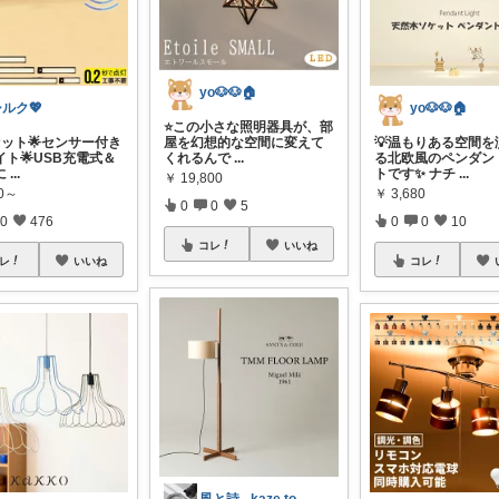
yo🐶🐶🏠
ルク💖
yo🐶🐶🏠
⭐️この小さな照明器具が、部
セット🌟センサー付き
屋を幻想的な空間に変えて
💡温もりある空間を
イト🌟USB充電式＆
くれるんで
...
る北欧風のペンダン
に
...
トです✨ ナチ
...
￥
19,800
80～
￥
3,680
0
0
5
0
476
0
0
10
コレ
いいね
レ
いいね
コレ