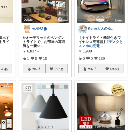
yo🐶🐶🏠
Ken⭐️大人のゆったりデジタル暮らし
演出す
✨オーデリックのペンダン
【ナイトライト機能付きワ
トライ
トライトで、お部屋の雰囲
イヤレス充電器】
#デスクと
気を一新✨
...
スマホの充電
...
￥
6,837～
￥
1,980
1
0
10
0
0
139
いいね
コレ
いいね
コレ
いいね