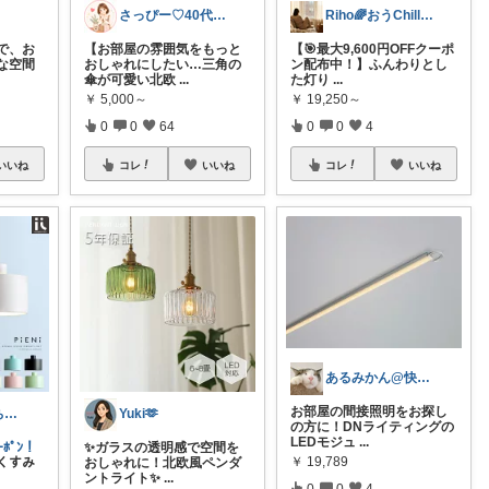
さっぴー♡40代主婦・楽天おすすめ品紹介
Riho🌈おうChill★グッズ
で、お
【お部屋の雰囲気をもっと
【🎯最大9,600円OFFクーポ
な空間
おしゃれにしたい…三角の
ン配布中！】ふんわりとし
傘が可愛い北欧
...
た灯り
...
￥
5,000～
￥
19,250～
0
0
64
0
0
4
いいね
コレ
いいね
コレ
いいね
あるみかん@快適な在宅ワーク＆デスク環境
お部屋の間接照明をお探し
みつばちまーちᵀᴴᴬᴺᴷ ᵞᴼᵁ ◡̈*
Yuki🫶
の方に！DNライティングの
LEDモジュ
...
ﾎﾟﾝ！
✨ガラスの透明感で空間を
￥
19,789
くすみ
おしゃれに！北欧風ペンダ
ントライト✨
...
0
0
4