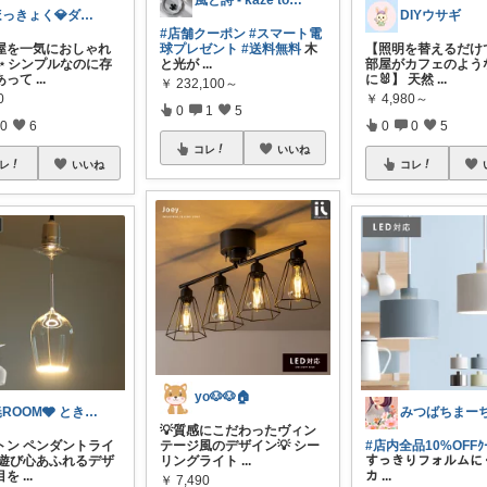
風と詩 - kaze to uta -
ほっきょく💎ダイヤモンド会員💎
DIYウサギ
#店舗クーポン
#スマート電
部屋を一気におしゃれ
球プレゼント
#送料無料
木
【照明を替えるだけ
✨ シンプルなのに存
と光が
...
部屋がカフェのよう
あって
...
に🐰】 天然
...
￥
232,100～
0
￥
4,980～
0
1
5
0
6
0
0
5
コレ
いいね
レ
いいね
コレ
yo🐶🐶🏠
暁ROOM🩶 ときめく暮らしのセレクト
💡質感にこだわったヴィン
トン ペンダントライ
テージ風のデザイン💡 シー
#店内全品10%OFFｸｰ
】 遊び心あふれるデザ
リングライト
...
すっきりフォルムに
目を
...
カ
...
￥
7,490