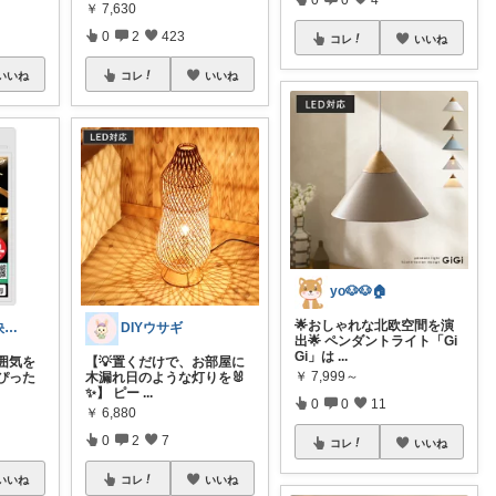
￥
7,630
0
2
423
コレ
いいね
いいね
コレ
いいね
yo🐶🐶🏠
🌟おしゃれな北欧空間を演
あるみかん@快適な在宅ワーク＆デスク環境
DIYウサギ
出🌟 ペンダントライト「Gi
Gi」は
...
囲気を
【💡置くだけで、お部屋に
￥
7,999～
ぴった
木漏れ日のような灯りを🐰
✨️】 ピー
...
0
0
11
￥
6,880
0
2
7
コレ
いいね
いいね
コレ
いいね