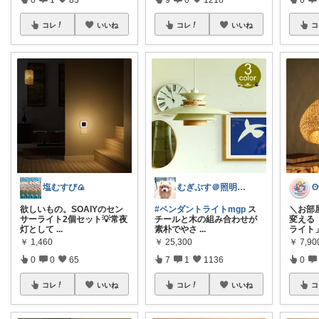
コレ
いいね
コレ
いいね
コ
塩むすび🍙
むぎぷす＠照明とインテリアと北欧食器
欲しいもの。SOAIYのセン
#ペンダントライトmgp
ス
＼お部
サーライト2個セット💡常夜
チールと木の組み合わせが
変える
灯として
...
素朴でやさ
...
ライト
￥
1,460
￥
25,300
￥
7,90
0
0
65
7
1
1136
0
コレ
いいね
コレ
いいね
コ