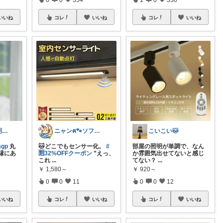
いいね
コレ
いいね
コレ
いいね
むぎぷす＠照明とインテリアと北欧食器
ニャンฅ🐾ソファでくつろぐ猫🐱💕
こいこい🐱
gp
丸
🐱どこでもセンサー化。
#
部屋の照明が単調で、なん
縁にあ
🈹32%OFFクーポン
”えっ、
か雰囲気出せてないと感じ
これ
...
てない？
...
￥
1,580～
￥
920～
0
0
11
0
0
12
いいね
コレ
いいね
コレ
いいね