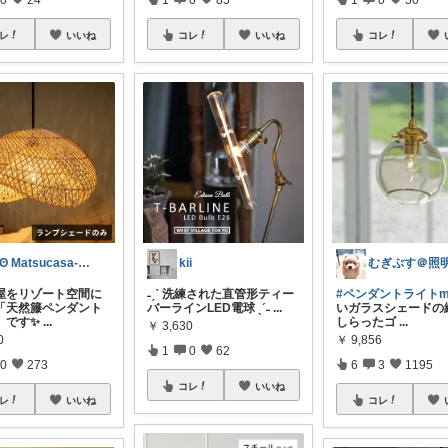
レ
いいね
コレ
いいね
コレ
ʘʘ Matsucasa-TooL ʘʘ
kii
屋をリゾート空間に
˗ˏˋ 洗練された直管形ティー
#ペンダントライトm
「天然籐ペンダント
バーラインLED電球 ˎˊ˗
...
いガラスシェードの
」です✨
...
しらったゴ
...
￥
3,630
0
￥
9,856
1
0
62
0
273
6
3
1195
コレ
いいね
レ
いいね
コレ