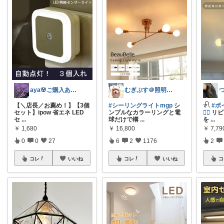
aya🌸ご購入ありがとうございます✨
むぎぷす＠照明とインテリアと北欧食器
【＼店長／お薦め！】【3個
#シーリングライトmgp
シ
𓍯
#ポ
セット】ipow 省エネ LED
ンプルなカラーリングと電
❤️‍🔥
リビ
セ
...
球だけで構
...
を
...
￥
1,680
￥
16,800
￥
7,7
0
0
27
6
2
1176
2
コレ
いいね
コレ
いいね
コ