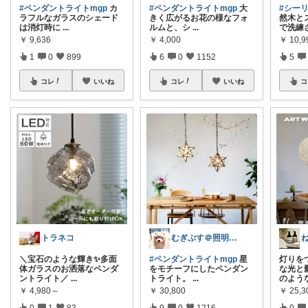
#ペンダントライトmgp
カ
#ペンダントライトmgp
大
#シー
ラフルなガラスのシェード
きく広がるお花の様なフォ
然木と
は消灯時に
...
ルムと、シ
...
で洗練
￥
9,636
￥
4,000
￥
10,
1
0
899
6
0
1152
5
コレ
いいね
コレ
いいね
コ
トラネコ
むぎぷす＠照明とインテリアと北欧食器
＼宝石のような輝き✨多面
#ペンダントライトmgp
星
灯りを
体ガラスのお洒落なペンダ
をモチーフにしたペンダン
な光と
ントライト／
...
トライト。
...
のよう
￥
4,980～
￥
30,800
￥
25,
0
1
83
9
0
1216
0