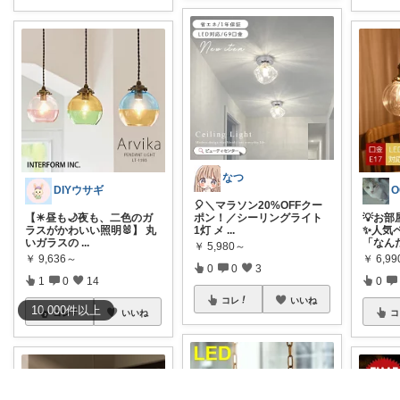
なつ
DIYウサギ
🎈＼マラソン20%OFFクー
【☀昼も🌙夜も、二色のガ
ポン！／シーリングライト
💡お
ラスがかわいい照明🐰】 丸
1灯 メ
...
✨人気
いガラスの
...
「なん
￥
5,980～
￥
9,636～
￥
6,9
0
0
3
1
0
14
0
コレ
いいね
10,000
件
以上
コレ
いいね
コ