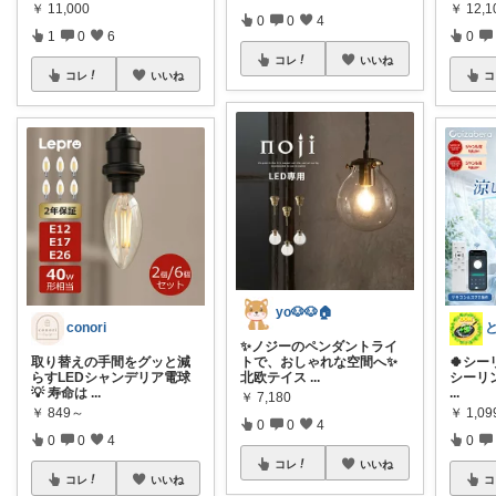
￥
11,000
￥
12,1
0
0
4
1
0
6
0
コレ
いいね
コレ
いいね
コ
yo🐶🐶🏠
conori
✨ノジーのペンダントライ
取り替えの手間をグッと減
トで、おしゃれな空間へ✨
🍀シー
らすLEDシャンデリア電球
北欧テイス
...
シーリン
💡 寿命は
...
...
￥
7,180
￥
849～
￥
1,0
0
0
4
0
0
4
0
コレ
いいね
コレ
いいね
コ