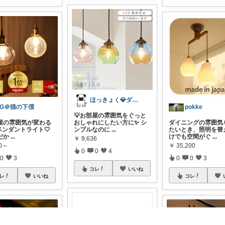
ほっきょく💎ダイヤモンド会員💎
OG＠猫の下僕
pokke
💡お部屋の雰囲気をぐっと
部屋の雰囲気が変わる
おしゃれにしたい方に✨ シ
ダイニングの雰囲気
ペンダントライト🤍
ンプルなのに
...
たいとき、照明を替
だか
...
けでも空間がぐ
...
￥
9,636
90～
￥
35,200
0
0
4
0
3
0
0
3
コレ
いいね
レ
いいね
コレ