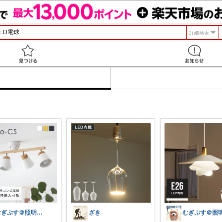
詳細検索
見つける
むぎぷす＠照明とインテリアと北欧食器
ざき