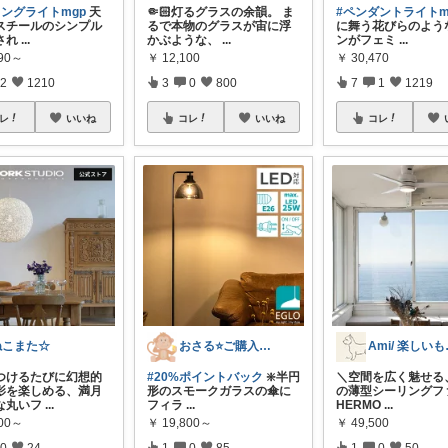
リングライトmgp
天
🤏🏻灯るグラスの余韻。 ま
#ペンダントライトm
スチールのシンプル
るで本物のグラスが宙に浮
に舞う花びらのよう
され
...
かぶような、
...
ンがフェミ
...
990～
￥
12,100
￥
30,470
2
1210
3
0
800
7
1
1219
レ
いいね
コレ
いいね
コレ
ねこまた☆
おさる⭐ご購入感謝🐹
Ami
つけるたびに幻想的
#20%ポイントバック
❇️半円
＼空間を広く魅せる
影を楽しめる、満月
形のスモークガラスの傘に
の薄型シーリングフ
な丸いフ
...
フィラ
...
HERMO
...
300～
￥
19,800～
￥
49,500
0
24
1
0
85
1
0
50