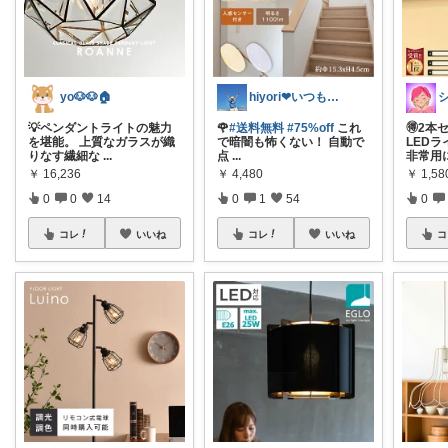
yo🐶🐶🏠
hiyori❤いつもありがとう♡感謝🌹
シ
💡ペンダントライトの魅力
🌹
#送料無料
#75%off
これ
🉐2本
を堪能。 上質なガラスが織
で暗闇も怖くない！ 自動で
LEDラ
りなす繊細な
...
点
...
非常用
￥
16,236
￥
4,480
￥
1,5
0
0
14
0
1
54
0
コレ
いいね
コレ
いいね
コ