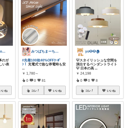
風と詩 - kaze to uta -
みつばちまーちᵀᴴᴬᴺᴷ ᵞᴼᵁ ◡̈*
yo🐶🐶🏠
事のガ
#先着100枚40%OFFｸｰﾎﾟ
💡スタイリッシュな空間を
しい表
ﾝ！
充電式で急な停電時も安
演出するペンダントライト
...
💡 日本の高
...
￥
1,780～
￥
24,198
0
0
81
0
0
8
いいね
コレ
いいね
コレ
いいね