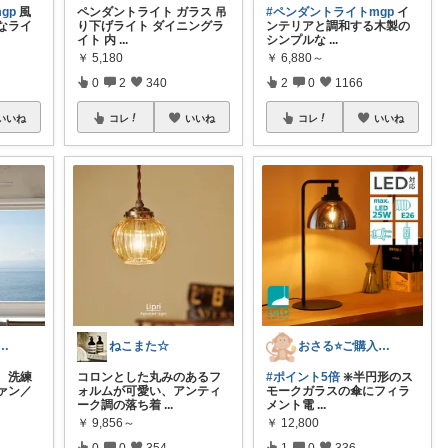
gp
風
ペンダントライト ガラス 吊
#ペンダントライトmgp
イ
なライ
り下げライト ダイニングラ
ンテリアと調和する木製の
イト 内
...
シンプルな
...
￥
5,180
￥
6,880～
0
2
340
2
0
1166
いいね
コレ
いいね
コレ
いいね
/ 楽しいもの美味しいもの
ねこまた☆
おさる⭐ご購入感謝🐹
、洗練
コロンとした丸みのあるフ
#ポイント5倍
❇️半円形のス
ァン／
ォルムが可愛い、アンティ
モークガラスの傘にフィラ
ーク調の落ち着
...
メント電
...
￥
9,856～
￥
12,800
0
0
354
1
0
336