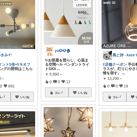
yo🐶🐶🏠
つきみ𓍯
✨お部屋を照らし、心温ま
イント5倍+5％オフ
る空間へ✨ ペンダントライ
#店舗クーポン
手仕
ングの照明はこちら
トGiGi
...
ラスが、灯りにやさ
情を宿す。
...
￥
5,990～
90～
￥
13,200～
0
0
13
0
691
0
0
19
コレ
いいね
レ
いいね
コレ