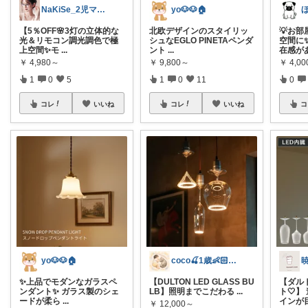
NaKiSe_2児ママ🌸訪問感謝です
yo🐶🐶🏠
【5％OFF🌸3灯の立体的な
北欧デザインのスタイリッ
💡お
光＆リモコン調光調色で極
シュなEGLO PINETAペンダ
空間に
上空間✨モ
...
ント
...
在感が
￥
4,980～
￥
9,800～
￥
4,00
1
0
5
1
0
11
0
コレ
いいね
コレ
いいね
コ
yo🐶🐶🏠
coco🍒1歳👶🏻5歳🐈
✨上品でモダンなガラスペ
【DULTON LED GLASS BU
【ダル
ンダント✨ ガラス製のシェ
LB】照明までこだわる
...
ト🤍
ードが柔ら
...
インが
￥
12,000～