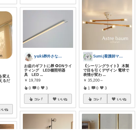
𝕪𝕦𝕜𝕚🎁外さない手土産お菓子
Sumi.|看護師ママの子育てroom
お盆のギフトに🎁 🌻DNライ
｟シーリングライト｠ 木製
ティング LED棚照明器
で目を引くデザイン 電球で
具 LED
...
表情が変わ
...
を変え
￥
19,789
￥
35,200～
えるだ
0
0
3
1
0
3
コレ
いいね
コレ
いいね
いいね