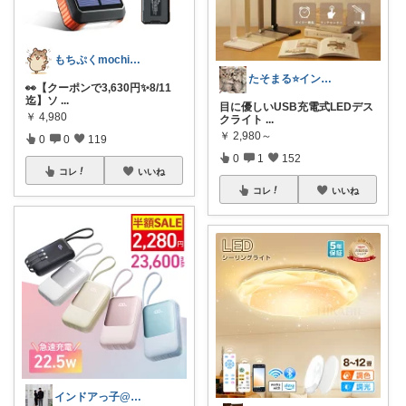
もちぷくmochipuku☘️7日感謝
たそまる⭐️インテリア雑貨
👀【クーポンで3,630円✨8/11
迄】ソ
...
目に優しいUSB充電式LEDデス
￥
4,980
クライト
...
￥
2,980～
0
0
119
0
1
152
コレ
いいね
コレ
いいね
インドアっ子@ご購入ありがとうございます