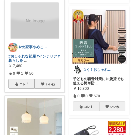
やめ家事やめこ♡一軍インテリア
#おしゃれな部屋
#インテリア
#
暮らしを
...
￥
7,480
つく！おしゃれな商品や便利な商品をお届け
0
1
50
子どもの騒音対策に✨ 賃貸でも
使える簡単防
...
コレ
いいね
￥
16,800
0
0
670
コレ
いいね