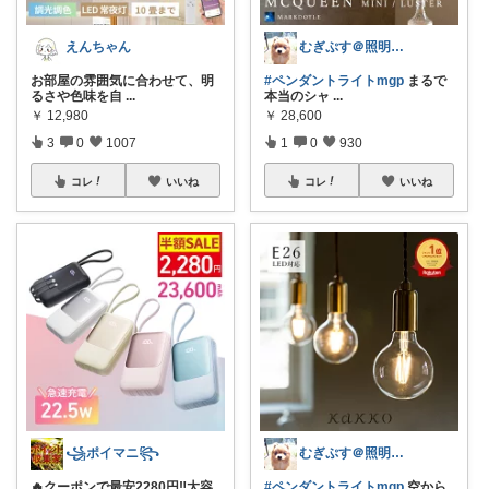
えんちゃん
むぎぷす＠照明とインテリアと北欧食器
お部屋の雰囲気に合わせて、明
#ペンダントライトmgp
まるで
るさや色味を自
...
本当のシャ
...
￥
12,980
￥
28,600
3
0
1007
1
0
930
コレ
いいね
コレ
いいね
꧁ポイマニ꧂
むぎぷす＠照明とインテリアと北欧食器
🔥クーポンで最安2280円‼️大容
#ペンダントライトmgp
空から