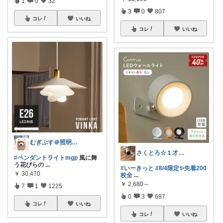
1
0
32
3
0
807
コレ
いいね
コレ
いいね
むぎぷす＠照明とインテリアと北欧食器
さくとろ☆１才児ぱぱ
#ペンダントライトmgp
風に舞
う花びらの
...
#いーきっと
#8/4限定✨先着200
￥
30,470
枚全
...
￥
2,680～
7
1
1225
0
3
687
コレ
いいね
コレ
いいね