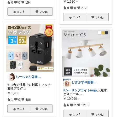
￥
1,980～
0
0
154
0
0
217
コレ
いいね
コレ
いいね
ちーちゃん🌻楽天room
むぎぷす＠照明とインテリアと北欧食器
🔌 1台で世界中に対応！マルチ
変換プラグ
...
#シーリングライトmgp
天然木
￥
1,980
とスチール
...
￥
10,990～
1
0
486
6
2
1218
コレ
いいね
コレ
いいね