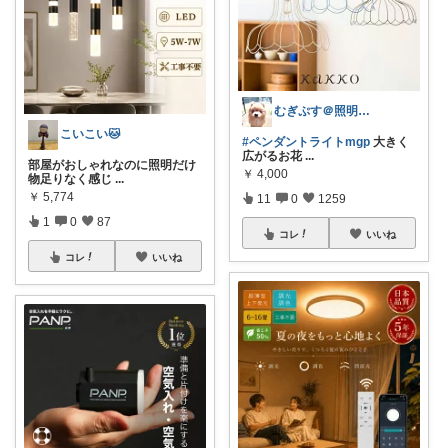
むぎぷす＠照明とインテリアと北欧食器
こいこい🐱
#ペンダントライトmgp
大きく
広がるお花
...
部屋がおしゃれなのに照明だけ
￥
4,000
物足りなく感じ
...
￥
5,774
11
0
1259
1
0
87
コレ
いいね
コレ
いいね