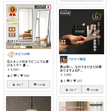
チビコロ🐶
バナナベ商店
🪞スタンド付きでどこにでも置
けるミラー 🏠
...
夏は長い。なのでまだまだ出番
￥
6,490～
ありますよね❓
...
￥
3,980
0
1
566
1
0
237
コレ
いいね
コレ
いいね