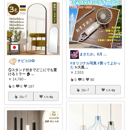
まさたか。8月 7日の経由購入感謝🙏
チビコロ🐶
#オリジナル写真
#買ってよかっ
た
✨大風
...
🪞スタンド付きでどこにでも置
￥
2,553
けるミラー 🏠
...
￥
14,780～
0
0
90
0
0
187
コレ
いいね
コレ
いいね