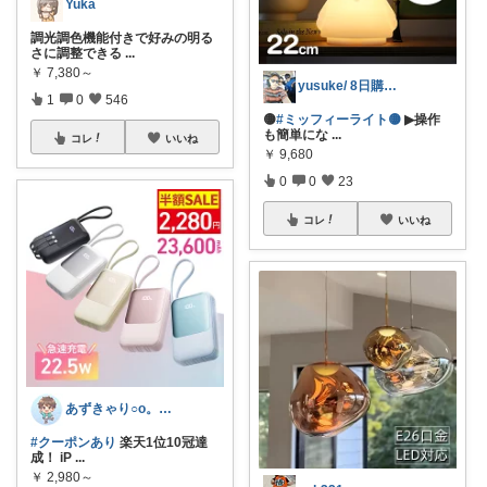
Yuka
調光調色機能付きで好みの明る
さに調整できる
...
￥
7,380～
yusuke/ 8日購入感謝♫
1
0
546
🟡
#ミッフィーライト🟡
▶操作
も簡単にな
...
コレ
いいね
￥
9,680
0
0
23
コレ
いいね
あずきゃり○o。.🐟🐠
#クーポンあり
楽天1位10冠達
成！ iP
...
￥
2,980～