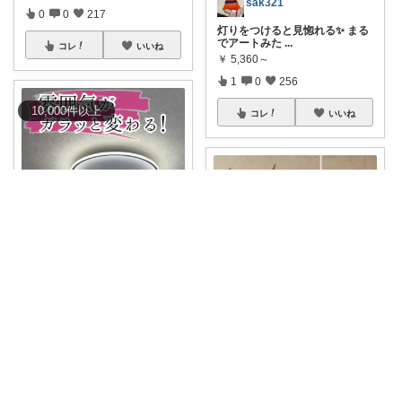
sak321
0
0
217
灯りをつけると見惚れる✨ まる
でアートみた
...
コレ
いいね
￥
5,360～
1
0
256
10,000
件
以上
コレ
いいね
よっつる🌱築29年オシャレ改造発信中！
部屋の照明、 そのままで満足？
暗かった
...
￥
8,880～
むぎぷす＠照明とインテリアと北欧食器
2
2
1176
#ペンダントライトmgp
インテ
リアと調和
...
コレ
いいね
￥
6,880～