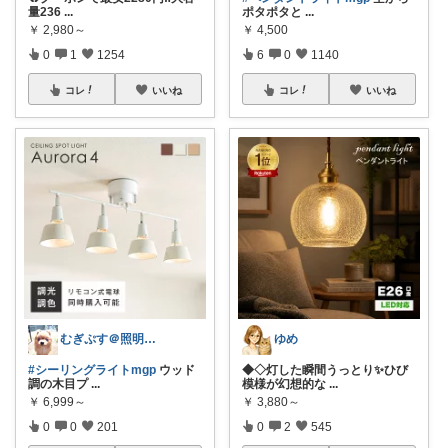
量236
...
ポタポタと
...
￥
2,980～
￥
4,500
0
1
1254
6
0
1140
コレ
いいね
コレ
いいね
むぎぷす＠照明とインテリアと北欧食器
ゆめ
#シーリングライトmgp
ウッド
◆◇灯した瞬間うっとり✨ひび
調の木目プ
...
模様が幻想的な
...
￥
6,999～
￥
3,880～
0
0
201
0
2
545