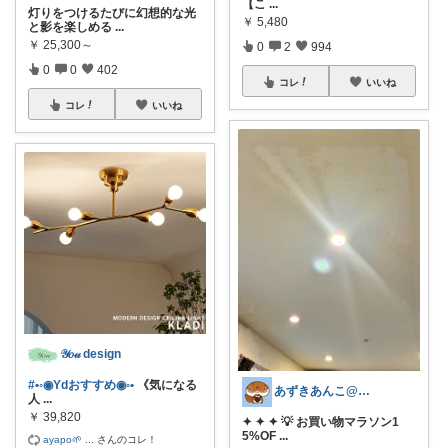
【こ
...
灯りをつけるたびに幻想的な光
￥
5,480
と影を楽しめる
...
￥
25,300～
0
2
994
0
0
402
コレ
いいね
コレ
いいね
𝒴𝑜𝓊 design
#•◦◉Ydおすすめ◉◦•
《気になる
あずきあんこ@ぷち美容＆育児＆時短専門
人
...
￥
39,820
✦ ✦ ✦ 💡 お買い物マラソン1
5%OF
...
ayapo🌱
...
さんのコレ！