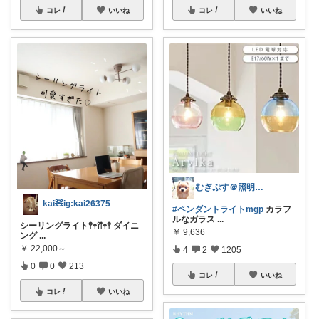
コレ
いいね
コレ
いいね
むぎぷす＠照明とインテリアと北欧食器
kai🧸ig:kai26375
#ペンダントライトmgp
カラフ
ルなガラス
...
シーリングライト𖤣𖥧𖥣𖡡𖥧𖤣 ダイニ
￥
9,636
ング
...
￥
22,000～
4
2
1205
0
0
213
コレ
いいね
コレ
いいね