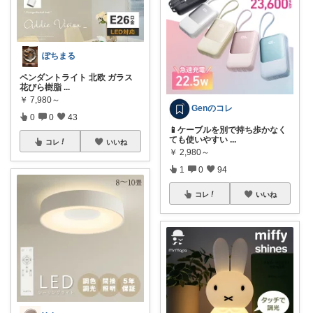
ぽちまる
ペンダントライト 北欧 ガラス
花びら樹脂
...
￥
7,980～
Genのコレ
0
0
43
📱ケーブルを別で持ち歩かなく
ても使いやすい
...
コレ
いいね
￥
2,980～
1
0
94
コレ
いいね