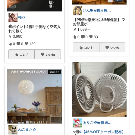
けん🐕★購入感謝です★（アイコン変更）
桜花
【P5倍✨楽天1位＆5年保証】 💡
お部屋が
...
🉐ポイント2倍‼️ 手間なく空気入
￥
1,099～
れて抜く
...
￥
3,980
0
0
83
0
0
139
コレ
いいね
コレ
いいね
ありこ🌱🧺快適な暮らし雑貨🌻
ねこまた☆
✨️🉐
#【46％OFFクーポン配布】