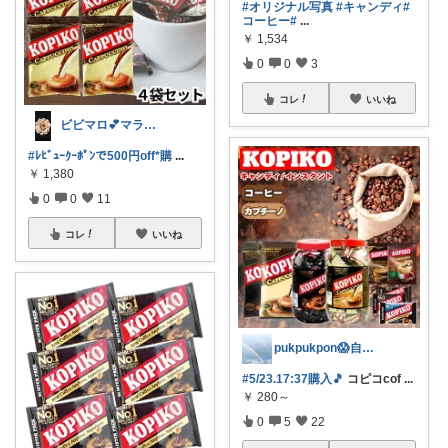
#オリジナル写真
#キャンディ
#
コーヒー
#
...
￥
1,534
0
0
3
コレ
いいね
ビビマロ💕マラソン不参加🙏
#ﾚﾋﾞｭｰｸｰﾎﾟﾝで500円off*購
...
￥
1,380
0
0
11
コレ
いいね
pukpukpon😱自己紹介見てね
#5/23.17:37購入🎵
コピコcof
...
￥
280～
0
5
22