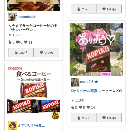
コレ
いいね
memetsuki
＼今まで食べたコーヒー飴の中
でナンバーワン
...
￥
1,220
0
0
11
コレ
いいね
mate0.5 🍓
#オリジナル写真
コーヒー☕︎ KO
...
￥
1,100
0
0
14
コレ
いいね
えすけい@☀️夏のおすすめコレクション