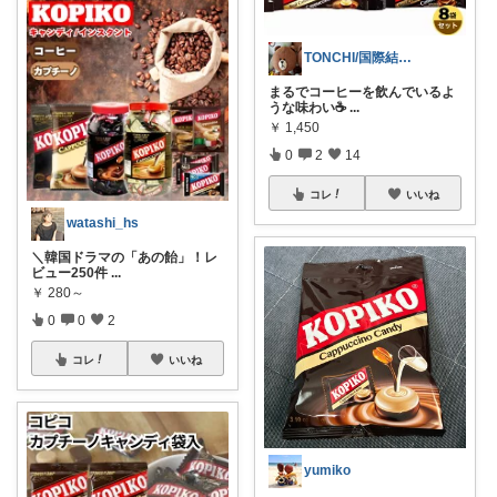
TONCHI/国際結婚妻
まるでコーヒーを飲んでいるよ
うな味わい☕️
...
￥
1,450
0
2
14
コレ
いいね
watashi_hs
＼韓国ドラマの「あの飴」！レ
ビュー250件
...
￥
280～
0
0
2
コレ
いいね
yumiko