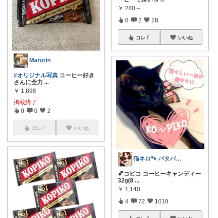
￥
280～
0
2
28
コレ
いいね
Marorin
#オリジナル写真
コーヒー好き
さんに全力
...
￥
1,898
掲載終了
0
0
2
コレ
いいね
猫ネロ🐾 バタバタで🙏中々来れないの
💕コピコ コーヒーキャンディー
32g(8
...
￥
1,140
4
72
1010