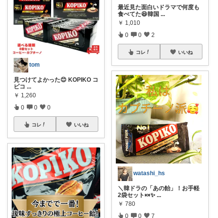
最近見た面白いドラマで何度も
食べてた😆韓国
...
￥
1,010
0
0
2
コレ
いいね
tom
見つけてよかった😊 KOPIKO コ
ピコ
...
￥
1,260
0
0
0
コレ
いいね
watashi_hs
＼韓ドラの「あの飴」！お手軽
2袋セット🍬✨
...
￥
780
0
0
7