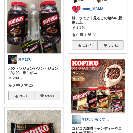
room_MAMA
韓ドラでよく見るこの飴☕️🍬 想
像以上
...
￥
1,140
0
1
28
コレ
いいね
おきぽり
パク・ソジュンやソン・ジュン
ギなど、推しが
...
￥
280～
0
0
25
コレ
いいね
そび8/3(もうすぐ暑いマラソン開幕
コピコの珈琲キャンディーやコ
ーヒーで深いコ
...