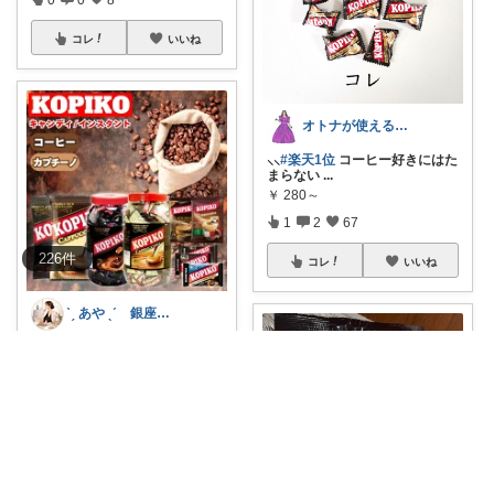
コレ
いいね
オトナが使える韓国なアイテムと暮らし
⸜⸜
#楽天1位
コーヒー好きにはた
まらない
...
￥
280～
1
2
67
226
件
コレ
いいね
ˋˏ あや ˎˊ 銀座ｘ経営者の品格選び
会議中や移動中、コーヒー飲め
ないのにコーヒ
...
￥
280～
0
0
0
コレ
いいね