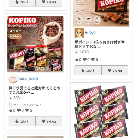
コレ
いいね
かつお
🌟ポイント3倍＆おまけ付き🌟
韓ドラでおな
...
￥
1,070
0
0
6
コレ
いいね
haru_room
韓ドラ見てると絶対出てくるや
つこれ🫠☕🍬
...
￥
280～
ライチ
さんのコレ！
0
0
5
コレ
いいね