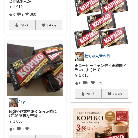
と俳優さんが
...
￥
1,010
0
2
380
コレ
いいね
秋ちゃん🐕５日ありがとう
★コーヒーキャンディ★韓国ド
ラマによく出て
...
￥
1,010
0
0
179
コレ
いいね
Jay
勉強や作業中眠くなった時に
😴💭 適度な苦味
...
￥
2,050
0
0
1