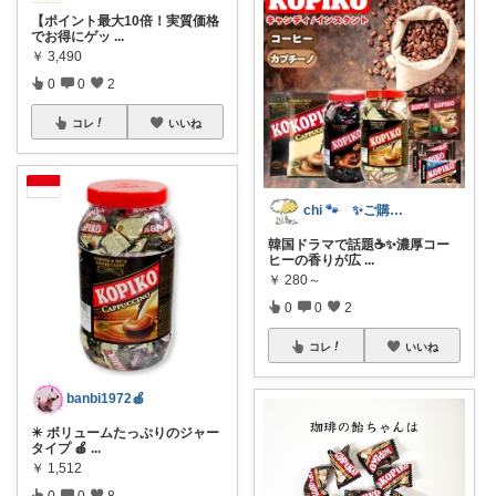
【ポイント最大10倍！実質価格
でお得にゲッ
...
￥
3,490
0
0
2
コレ
いいね
chi 🐾 ✨ご購入感謝です✨
韓国ドラマで話題☕✨濃厚コー
ヒーの香りが広
...
￥
280～
0
0
2
コレ
いいね
banbi1972🍎
✴️ ボリュームたっぷりのジャー
タイプ 🍎
...
￥
1,512
0
0
8