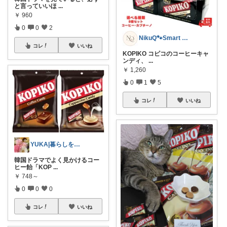
と言っていいほ
...
￥
960
0
0
2
NikuQ🐾Smart Choice
コレ
いいね
KOPIKO コピコのコーヒーキャ
ンディ、
...
￥
1,260
0
1
5
コレ
いいね
YUKA|暮らしを整える
韓国ドラマでよく見かけるコー
ヒー飴「KOP
...
￥
748～
0
0
0
コレ
いいね