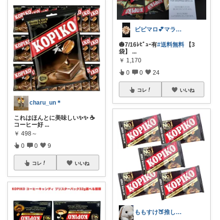
ビビマロ💕マラソン不参加🙏
🎃7/16ﾚﾋﾞｭｰ有
#送料無料
【3
袋】
...
￥
1,170
0
0
24
コレ
いいね
charu_un＊
これはほんとに美味しい✨✨ ☕️
コーヒー好
...
￥
498～
0
0
9
コレ
いいね
ももすけ🍑推し活アラフィフ