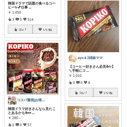
韓国ドラマで話題の食べるコー
ヒー✨️💕仕事
...
￥
1,450
3
5
514
コレ
いいね
aya🌷3姉妹ママ
【コーヒー好きさん必見☕✨】
＼手軽にコ
...
￥
1,010
0
0
8
コレ
いいね
コスパ重視|お得ROOM🐷
韓国ドラマ好きさんなら見たこ
とあるかも☕🍬
...
￥
280～
0
0
57