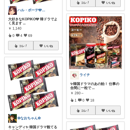
コレ
いいね
ハル・ボーテ🩵自分へのご褒美に🩵
大好きなKOPIKO🩵 韓ドラでよ
く見ます
...
￥
1,140
0
4
69
コレ
いいね
ライチ
✨韓国ドラマのあの飴！ 仕事の
合間に一粒で
...
￥
280～
1
0
18
コレ
いいね
✿なおちゃん✿
キャンディ✨ 韓国ドラマ観てる