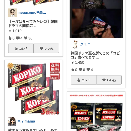
megucomo❤高身長ママ愛用品リスト
【一度は食べてみたい😊】韓国
ドラマの間接広
...
￥
1,010
0
4
36
クミニ
コレ
いいね
韓国ドラマ至る所でこの「コピ
コ」食べてます
...
￥
1,450
0
0
4
コレ
いいね
M.Y mama
韓国ドラマを見ていると、必ず