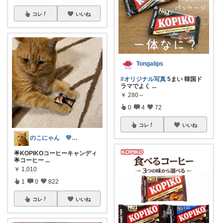
コレ
いいね
Tongalips
#オリジナル写真
5まい 韓国ド
ラマでよく
...
￥
280～
0
4
72
コレ
いいね
のこにゃん 💛ねこ3匹と暮らす🐾
🌟KOPIKOコーヒーキャンディ
🌟コーヒー
...
￥
1,010
1
0
822
コレ
いいね