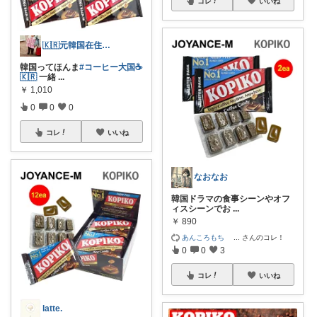
コレ
いいね
🇰🇷元韓国在住｜韓国好き集まれ!!
韓国ってほんま
#コーヒー大国☕️
🇰🇷
一緒
...
￥
1,010
0
0
0
コレ
いいね
なおなお
韓国ドラマの食事シーンやオフ
ィスシーンでお
...
￥
890
あんころもち
...
さんのコレ！
0
0
3
コレ
いいね
latte.