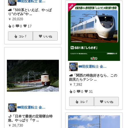
🚃現役運転士 金魚🐠
🚄「500系といえば、やっぱ
り”のぞみ”や
...
￥
20,020
0
0
17
コレ
いいね
🚃現役運転士 金魚🐠
🚄「関西の特急好きなら、この
顔見たらテンシ
...
￥
7,392
0
0
31
コレ
いいね
🚃現役運転士 金魚🐠
🌙「日本で最後の定期寝台特
急。やっぱり『サ
...
￥
26,730