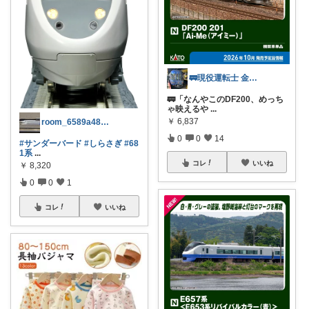
🚃現役運転士 金魚🐠
🚃「なんやこのDF200、めっち
ゃ映えるや
...
￥
6,837
room_6589a48909
0
0
14
#サンダーバード
#しらさぎ
#68
1系
...
コレ
いいね
￥
8,320
0
0
1
コレ
いいね