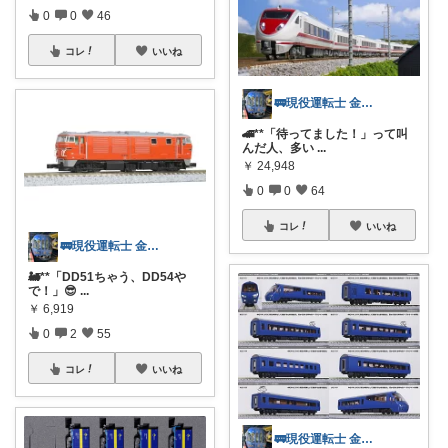
0
0
46
コレ
いいね
🚃現役運転士 金魚🐠
🚄**「待ってました！」って叫
んだ人、多い
...
￥
24,948
0
0
64
コレ
いいね
🚃現役運転士 金魚🐠
🚂**「DD51ちゃう、DD54や
で！」😎
...
￥
6,919
0
2
55
コレ
いいね
🚃現役運転士 金魚🐠