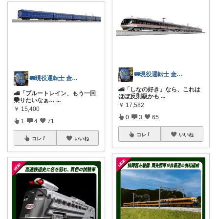
🚃現役運転士 金魚🐠
🚃現役運転士 金魚🐠
🚄「しなの好き」なら、これは
🚄「ブルートレイン、もう一回
ほぼ反則級かも
...
乗りたいなぁ…
...
￥
17,582
￥
15,400
0
3
65
1
4
71
コレ
いいね
コレ
いいね