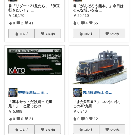
🚆「リゾート21見たら、『伊豆
🚆「がんばろう熊本。」今日は
行きたい！』
...
そんな想いを込
...
￥
16,170
￥
29,410
0
2
41
0
4
55
コレ
いいね
コレ
いいね
🚃現役運転士 金魚🐠
🚃現役運転士 金魚🐠
「基本セットだけ買って満
「またDE10？」…いやいや、
足！」…と思ったの
...
このJR九州
...
￥
5,698
￥
6,840
0
0
31
0
0
12
コレ
いいね
コレ
いいね