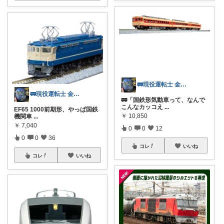
🚃現役運転士 金魚🐠
🚃現役運転士 金魚🐠
🚃「国鉄形気動車って、なんで
こんなカッコえ
...
EF65 1000前期形、やっぱ国鉄
￥
10,850
機関車
...
￥
7,040
0
0
12
0
0
36
コレ
いいね
コレ
いいね