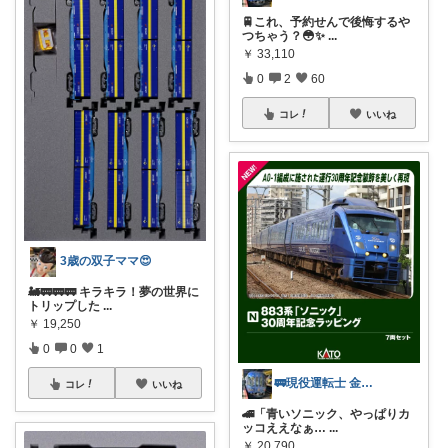
🚆これ、予約せんで後悔するや
つちゃう？😳✨
...
￥
33,110
0
2
60
コレ
いいね
3歳の双子ママ😍
🚂🚃🚃🚃 キラキラ！夢の世界に
トリップした
...
￥
19,250
0
0
1
🚃現役運転士 金魚🐠
コレ
いいね
🚄「青いソニック、やっぱりカ
ッコええなぁ…
...
￥
20,790