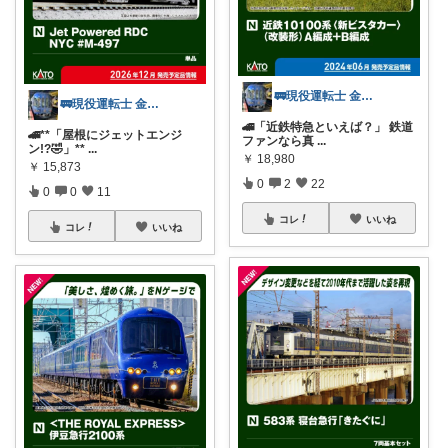
🚃現役運転士 金魚🐠
🚃現役運転士 金魚🐠
🚄「近鉄特急といえば？」 鉄道
🚄**「屋根にジェットエンジ
ファンなら真
...
ン!?🤣」**
...
￥
18,980
￥
15,873
0
2
22
0
0
11
コレ
いいね
コレ
いいね