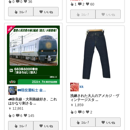
0
0
36
1
2
60
コレ
いいね
コレ
いいね
kk
🚃現役運転士 金魚🐠
洗練された大人のアメカジ・ヴ
🚄奈良線・大和路線好き、これ
ィンテージスタ
...
はかなり刺さる
...
￥
1,859
￥
12,861
0
0
2
0
6
145
コレ
いいね
コレ
いいね