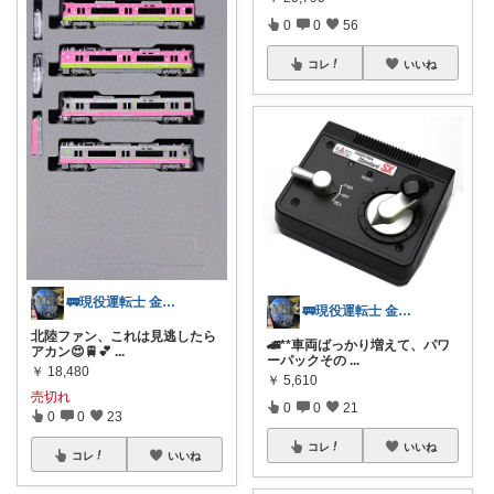
0
0
56
コレ
いいね
🚃現役運転士 金魚🐠
🚃現役運転士 金魚🐠
北陸ファン、これは見逃したら
🚄**車両ばっかり増えて、パワ
アカン😍🚆💕
...
ーパックその
...
￥
18,480
￥
5,610
売切れ
0
0
21
0
0
23
コレ
いいね
コレ
いいね