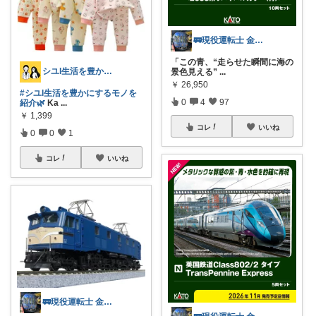
🚃現役運転士 金魚🐠
「この青、“走らせた瞬間に海の
シユl生活を豊かにするモノを紹介🌿
景色見える”
...
￥
26,950
#シユl生活を豊かにするモノを
0
4
97
紹介🌿
Ka
...
￥
1,399
コレ
いいね
0
0
1
コレ
いいね
🚃現役運転士 金魚🐠