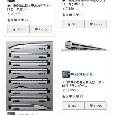
🚄「模型からモーター音やブロ
ワー音が聞こえ
...
🚄「500系に目ぇ奪われがちや
￥
7,150
けど、気付い
...
￥
20,174
0
0
30
0
0
49
コレ
いいね
コレ
いいね
🚃現役運転士 金魚🐠
⚡「関西の特急と言えば、やっ
ぱり『サンダー
...
￥
12,850
0
0
56
コレ
いいね