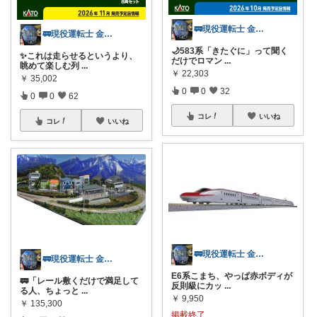
🚃現役運転士 金魚🐠
🚃現役運転士 金魚🐠
🌙583系「きたぐに」って聞く
✨これは走らせるというより、
だけでロマン
...
眺めて楽しむ列
...
￥
22,303
￥
35,002
0
0
32
0
0
62
コレ
いいね
コレ
いいね
🚃現役運転士 金魚🐠
🚃現役運転士 金魚🐠
E6系こまち、やっぱ赤ボディが
🚃「レール敷くだけで満足して
反則級にカッ
...
る人、ちょっと
...
￥
9,950
￥
135,300
掲載終了