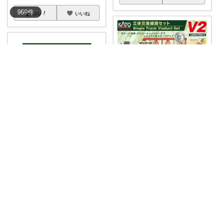
969
件
コレ
いいね
🚃現役運転士 金魚🐠
これ1個で“走る楽しさ”一気に
レベル上がる
...
￥
7,315
🚃現役運転士 金魚🐠
1
0
104
え、仙石線の新型もうNゲージ
コレ
いいね
化するん！？🚃
...
￥
14,630
0
0
37
コレ
いいね