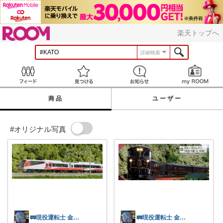
ROOM
楽天トップへ
詳細検索
Feed
見つける
お知らせ
商品
ユーザー
#オリジナル写真
🚃現役運転士 金魚🐠
🚃現役運転士 金魚🐠