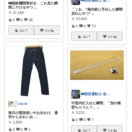
🚃現役運転士 金魚🐠
🚃国鉄機関車好き、これ見た瞬
間ニヤけるやつ
...
「これ、“海外鉄に手出した瞬間
￥
21,180
戻れんやつ”
...
￥
23,443
0
0
38
0
0
73
コレ
いいね
コレ
いいね
🚃現役運転士 金魚🐠
💡室内灯入れた瞬間、「別の模
cocot
型ちゃうん？」
...
￥
3,231
毎日の普段使いやお出かけ、通
学からきれいめ
...
0
0
7
￥
1,859
0
0
1
コレ
いいね