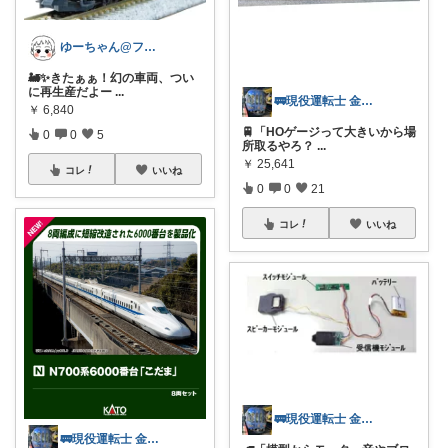
ゆーちゃん@フォロワーさまから購入💕
🚂✨きたぁぁ！幻の車両、つい
に再生産だよー
...
🚃現役運転士 金魚🐠
￥
6,840
🚆「HOゲージって大きいから場
0
0
5
所取るやろ？
...
￥
25,641
コレ
いいね
0
0
21
コレ
いいね
🚃現役運転士 金魚🐠
🚃現役運転士 金魚🐠