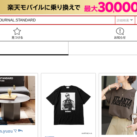
詳細検索
見つける
𝚗.𝚢𝚞𝚣𝚞 𓇢 𓆸