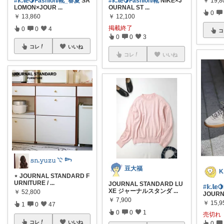
￥
19,8
#𝕜.𝕝𝕖🍋Fashion/靴_春夏
SA
#𝕜.𝕝𝕖🍋Fashion/靴
NIKE×J
LOMON×JOUR
...
OURNAL ST
...
0
￥
13,860
￥
12,100
掲載終了
0
0
4
コ
0
0
3
コレ
いいね
コレ
いいね
𝚜𝚗.𝚢𝚞𝚣𝚞 𓇢 𓆸
豆大福
⋆ JOURNAL STANDARD F
URNITURE /
...
JOURNAL STANDARD LU
#𝕜.𝕝
XE ジャーナルスタンダ
...
￥
52,800
JOUR
￥
7,900
￥
15,9
1
0
47
0
0
1
売切れ
コレ
いいね
0