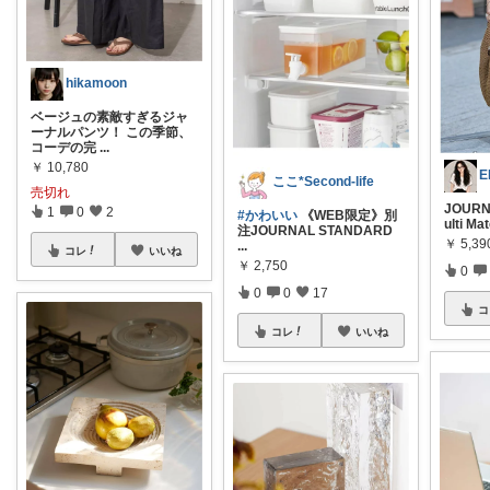
hikamoon
ベージュの素敵すぎるジャ
ーナルパンツ！ この季節、
コーデの完
...
￥
10,780
E
ここ*Second-life
売切れ
JOUR
1
0
2
#かわいい
《WEB限定》別
ulti Ma
注JOURNAL STANDARD
￥
5,39
...
コレ
いいね
￥
2,750
0
0
0
17
コ
コレ
いいね