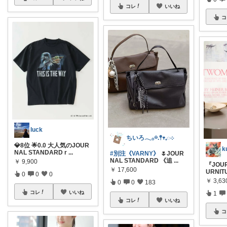
コレ
いいね
コ
luck
ちいろ𓂃𓂂𖡼.𖤣𖥧𓈒◌܀
💎8位 🌟0.0 大人気のJOUR
NAL STANDARD r
...
#別注《VARNY》
🌷JOUR
NAL STANDARD 《追
...
￥
9,900
『JOUR
￥
17,600
URNI
0
0
0
￥
3,63
0
0
183
コレ
いいね
1
コレ
いいね
コ