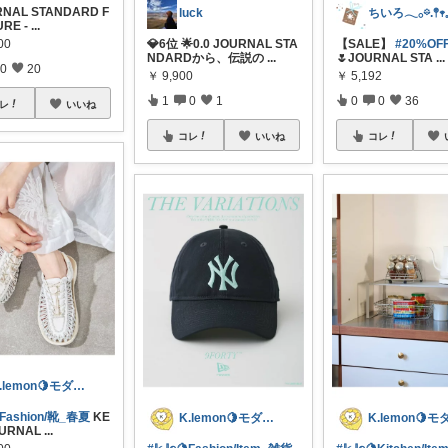
RNAL STANDARD F
luck
URE -
...
00
💎6位 🌟0.0 JOURNAL STA
【SALE】
#20%OF
NDARDから、伝説の
...
🌷JOURNAL STA
...
0
20
￥
9,900
￥
5,192
1
0
1
0
0
36
レ
いいね
コレ
いいね
コレ
K.lemon🍋モダン+家事楽+🐶
𝕖🍋Fashion/靴_春夏
KE
K.lemon🍋モダン+家事楽+🐶
URNAL
...