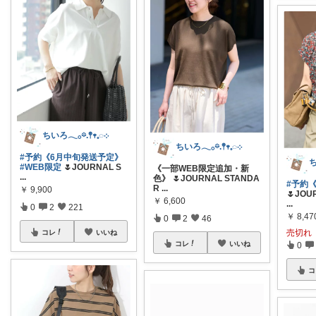
ちいろ𓂃𓂂𖡼.𖤣𖥧𓈒◌܀
ちいろ𓂃𓂂𖡼.𖤣𖥧𓈒◌܀
#予約《6月中旬発送予定》
#WEB限定
🌷JOURNAL S
《一部WEB限定追加・新
...
色》 🌷JOURNAL STANDA
#予約
R
...
￥
9,900
🌷JOU
￥
6,600
...
0
2
221
￥
8,47
0
2
46
売切れ
コレ
いいね
コレ
いいね
0
コ