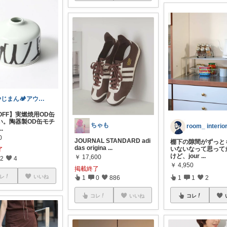
やじまん🏕️アウトドア用品セール情報
OFF】実燃焼用OD缶
い。陶器製OD缶モチ
ちゃも
...
0
JOURNAL STANDARD adi
棚下の隙間がずっと
das origina
...
いないなって思って
了
けど、jour
...
￥
17,600
2
4
￥
4,950
掲載終了
レ
いいね
1
0
886
1
1
2
コレ
いいね
コレ