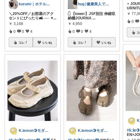
⋆ JOU
kurumi｜ホテルライクに整える
hug┊︎健康美人でありたい
URNIT
￥
77,0
＼20%OFF／お部屋のアク
𓌲 【tower】JSF別注 伸縮収
セントにぴったり🛋️ ── ✦ ​
...
納棚 ​ JOURNA
...
0
￥
3,168
￥
4,950
0
0
4
0
0
4
コ
コレ
いいね
コレ
いいね
#𝕜.𝕝
K.lemon🍋モダン+家事楽+🐶
K.lemon🍋モダン+家事楽+🐶
EN×JO