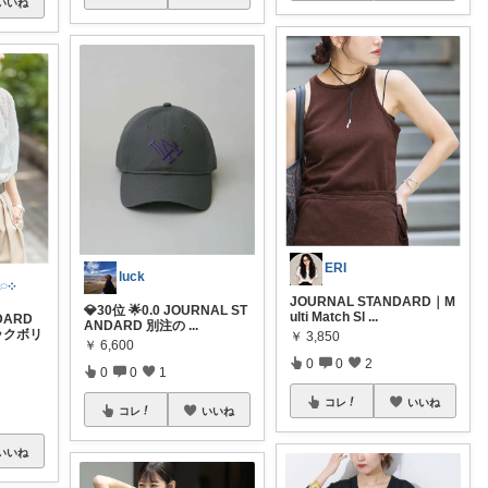
いいね
ERI
luck
ちいろ𓂃𓂂𖡼.𖤣𖥧𓈒◌܀
JOURNAL STANDARD｜M
💎30位 🌟0.0 JOURNAL ST
ulti Match Sl
...
DARD
ANDARD 別注の
...
ックボリ
￥
3,850
￥
6,600
0
0
2
0
0
1
コレ
いいね
コレ
いいね
いいね