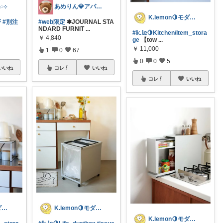
ちいろ𓂃𓂂𖡼.𖤣𖥧𓈒◌܀
あめりん💎アパレル♡グルメ♡インテリア
K.lemon🍋モダン+家事楽+🐶
F
#別注
#web限定
✽JOURNAL STA
NDARD FURNIT
...
#𝕜.𝕝𝕖🍋Kitchen/Item_stora
￥
4,840
ge
【tow
...
￥
11,000
1
0
67
0
0
5
いいね
コレ
いいね
コレ
いいね
K.lemon🍋モダン+家事楽+🐶
K.lemon🍋モダン+家事楽+🐶
K.lemon🍋モダン+家事楽+🐶