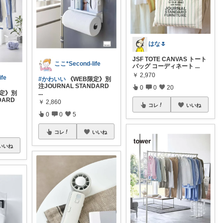
はな🌷
JSF TOTE CANVAS トート
ここ*Second-life
バッグ コーディネート
...
￥
2,970
fe
#かわいい
《WEB限定》別
注JOURNAL STANDARD
0
0
20
限定》別
...
DARD
￥
2,860
コレ
いいね
0
0
5
コレ
いいね
いいね