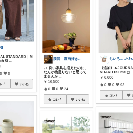
RI
NAL STANDARD｜M
湊音｜漫画好きの癒しの部屋
tch Sl
...
0
⸝⋆ 良い家具を揃えたのに、
《追加》🌷JOURNAL
なんか物足りないと思って
NDARD relume ◻︎
..
0
0
ませんか
...
￥
6,600
￥
16,500
レ
いいね
0
0
93
0
0
24
コレ
コレ
いいね