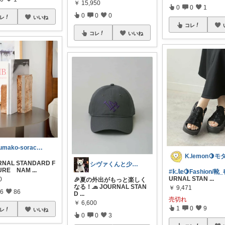
￥
15,950
0
0
1
0
0
0
レ
いいね
コレ
コレ
いいね
kumako-sorachloeAsh
NAL STANDARD F
シヴァくんと少佐のROOM
TURE NAM
...
#𝕜.𝕝𝕖🍋Fashion/
URNAL STAN
...
0
🎉夏の外出がもっと楽しく
なる！🧢 JOURNAL STAN
￥
9,471
6
86
D
...
売切れ
￥
6,600
1
0
9
レ
いいね
0
0
3