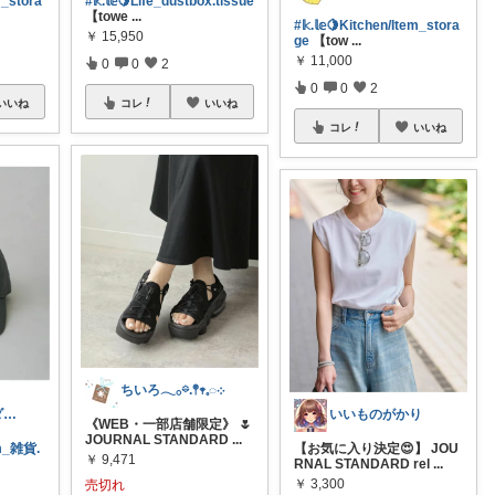
em_stora
#𝕜.𝕝𝕖🍋Life_dustbox.tissue
【towe
...
#𝕜.𝕝𝕖🍋Kitchen/Item_stora
￥
15,950
ge
【tow
...
￥
11,000
0
0
2
0
0
2
いいね
コレ
いいね
コレ
いいね
ちいろ𓂃𓂂𖡼.𖤣𖥧𓈒◌܀
K.lemon🍋モダン+家事楽+🐶
いいものがかり
《WEB・一部店舗限定》 🌷
JOURNAL STANDARD
...
tem_雑貨.
【お気に入り決定😍】 JOU
￥
9,471
RNAL STANDARD rel
...
￥
3,300
売切れ