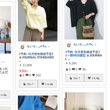
ちいろ𓂃𓂂𖡼.𖤣𖥧𓈒◌܀
ちいろ𓂃𓂂𖡼.𖤣𖥧𓈒◌܀
#予約《6月初旬発送予定》
#予約《6月初旬発送予定》
#一部WEB限定
🌷JOURNA
🌷JOURNAL STANDARD
L
...
...
room_ interior_nairo
￥
6,160
￥
11,000
もった
0
0
39
売切れ
たんだ
0
0
102
コレ
いいね
コレ
いいね
いいね