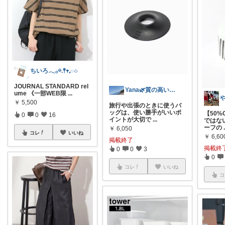
ちいろ𓂃𓂂𖡼.𖤣𖥧𓈒◌܀
JOURNAL STANDARD rel
Yana🌿質の高い暮らしのROOM
ume 《一部WEB限
...
￥
5,500
旅行や出張のときに使うバ
ッグは、使い勝手がいいポ
【50%
0
0
16
イントが大切で
...
ではな
ーフの
￥
6,050
コレ
いいね
￥
6,60
掲載終了
掲載終
0
0
3
0
コレ
いいね
コ