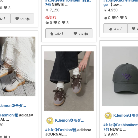
00
#𝕜.𝕝𝕖🍋Fashion/Item_雑貨.
#𝕜.𝕝𝕖🍋Kitchen/It
ｱｸｾ
NEW E
...
ge
【tow
...
0
3
￥
7,150
￥
4,950
売切れ
0
0
3
レ
いいね
0
0
3
コレ
コレ
いいね
K.lemon🍋モダン+家事楽+🐶
🍋Fashion/靴
adidas×
NAL
...
K.lemon🍋モダン+家事楽+🐶
50
#𝕜.𝕝𝕖🍋Fashion/I
ｱｸｾ
NEW E
...
#𝕜.𝕝𝕖🍋Fashion/靴
adidas×
JOURNAL
...
￥
6,600
0
1