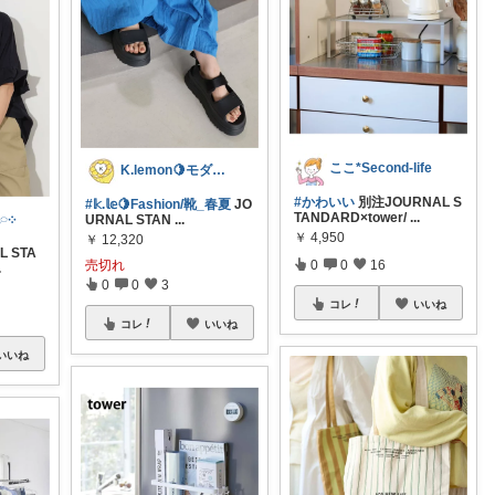
ここ*Second-life
K.lemon🍋モダン+家事楽+🐶
#かわいい
別注JOURNAL S
#𝕜.𝕝𝕖🍋Fashion/靴_春夏
JO
TANDARD×tower/
...
ちいろ𓂃𓂂𖡼.𖤣𖥧𓈒◌܀
URNAL STAN
...
￥
4,950
￥
12,320
 STA
0
0
16
売切れ
.
0
0
3
コレ
いいね
コレ
いいね
いいね