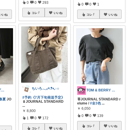
0
0
293
0
0
1
コレ
いいね
いいね
コレ
いいね
ちいろ𓂃𓂂𖡼.𖤣𖥧𓈒◌܀
K.lemon🍋モダン+家事楽+🐶
TOM & BERRY 🐶🐰💕
#予約《7月下旬発送予定》
靴_春夏
JO
🐰JOURNAL STANDARD r
🌷JOURNAL STANDARD
elume /
#全3色
...
...
￥
6,050
￥
8,800
0
0
139
1
0
172
コレ
いいね
コレ
いいね