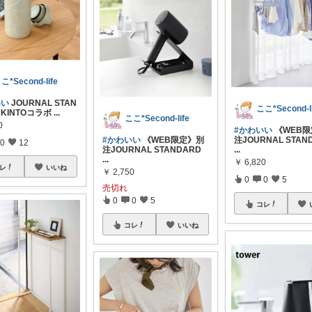
こ*Second-life
いい
JOURNAL STAN
ここ*Second-li
×KINTOコラボ
...
ここ*Second-life
0
#かわいい
《WEB
#かわいい
《WEB限定》別
注JOURNAL STAN
0
12
注JOURNAL STANDARD
...
...
￥
6,820
レ
いいね
￥
2,750
0
0
5
売切れ
0
0
5
コレ
コレ
いいね