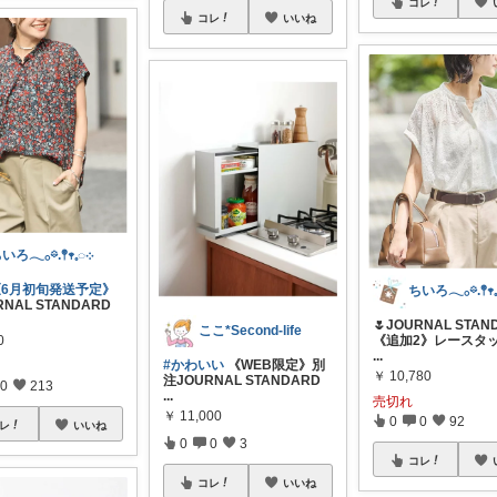
コレ
コレ
いいね
ちいろ𓂃𓂂𖡼.𖤣𖥧𓈒◌܀
《6月初旬発送予定》
RNAL STANDARD
🌷JOURNAL STAN
ここ*Second-life
0
《追加2》レースタ
...
#かわいい
《WEB限定》別
￥
10,780
注JOURNAL STANDARD
0
213
...
売切れ
￥
11,000
0
0
92
レ
いいね
0
0
3
コレ
コレ
いいね