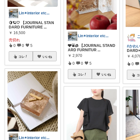
Lin✴︎interior etc...
🍋🪐🤍 【JOURNAL STAN
DARD FURNITURE
...
￥
16,500
Lin✴︎interior etc...
こ
売切れ
0
0
5
🩶⛲️🧊 【JOURNAL STAND
#かわ
ARD FURNITUR
...
DARD
￥
2,970
￥
4,07
コレ
いいね
0
0
5
0
コレ
いいね
コ
Lin✴︎interior etc...