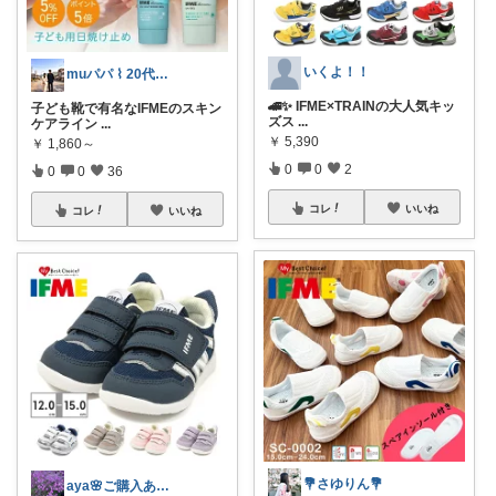
いくよ！！
muパパ ⌇ 20代パパの子育て
🚄✨ IFME×TRAINの大人気キッ
子ども靴で有名なIFMEのスキン
ズス
...
ケアライン
...
￥
5,390
￥
1,860～
0
0
2
0
0
36
コレ
いいね
コレ
いいね
💐さゆりん💐
aya🌸ご購入ありがとうございます✨