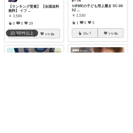
✨IFMEの子ども用上履き SC-00
【ランキング受賞】 【全国送料
02
...
無料】 イフ
...
￥
2,530
￥
3,590
1
0
5
0
0
29
10,000
件
以上
コレ
いいね
コレ
いいね
♡ひかるこ♡
まるまる三兄弟
＼ 大人気IFMEから日焼け止め
履くだけでごきげん🚒 お気に入
が登場！親
...
りサマーシュ
...
￥
1,860～
￥
3,630