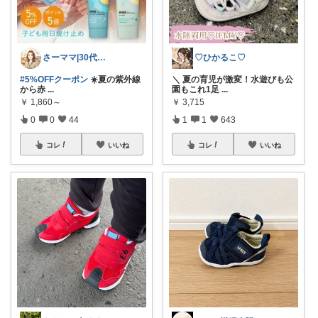
さーママ|30代小2女児ママ🎀
♡ひかるこ♡
#5%OFFクーポン
☀️夏の紫外線
＼ 夏の育児が激変！水遊びも公
から赤
...
園もこれ1足
...
￥
1,860～
￥
3,715
0
0
44
1
1
643
コレ
いいね
コレ
いいね