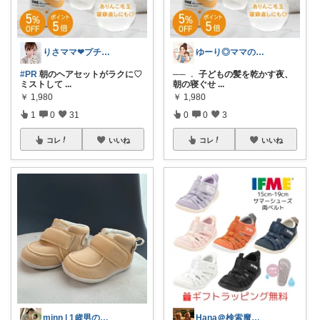
りさママ❤プチプラ×淡色
ゆーり◎ママのための時短美容
#PR
朝のヘアセットがラクに♡
── ﹒ 子どもの髪を乾かす夜、
ミストして
...
朝の寝ぐせ
...
￥
1,980
￥
1,980
1
0
31
0
0
3
コレ
いいね
コレ
いいね
minn | 1歳男の子ママの日常
Hana＠検索魔が選ぶ|双子育児お出かけ