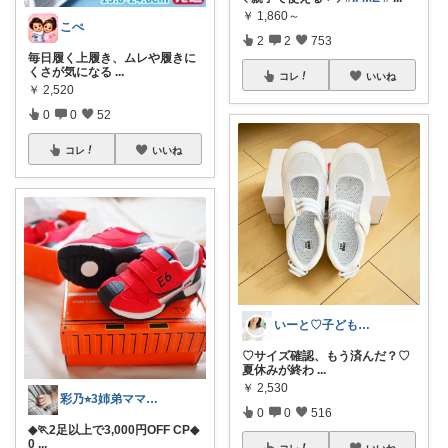
￥
1,860～
こぺ
2
2
753
毎日履く上履き、ムレや履きに
くさが気になる
...
コレ
いいね
￥
2,520
0
0
52
コレ
いいね
いーと♡子ども日用品/スイーツギフト/猫
♡サイズ確認、もう済んだ？♡
夏休みが終わ
...
￥
2,530
彩乃⭐︎3姉弟ママ💎🏃5♡
0
0
516
◆🏃2足以上で3,000円OFF CP◆
0
...
コレ
いいね