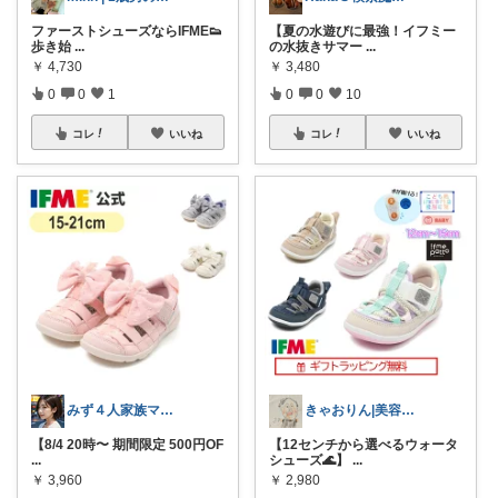
ファーストシューズならIFME👟
【夏の水遊びに最強！イフミー
歩き始
...
の水抜きサマー
...
￥
4,730
￥
3,480
0
0
1
0
0
10
コレ
いいね
コレ
いいね
みず４人家族ママ★３０代子育て奮闘中🙆
きゃおりん|美容好き3児ママ
【8/4 20時〜 期間限定 500円OF
【12センチから選べるウォータ
...
シューズ🌊】
...
￥
3,960
￥
2,980