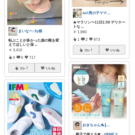
ao⌇男の子ママの暮らし
🔥マラソン〜11日1:59 デリケー
トな
...
まいなー♪3y娘
￥
1,980
1
2
873
転ぶことが多かった娘の靴を変
えてほしいと保
...
￥
3,410
コレ
いいね
0
0
717
コレ
いいね
おきちゃん🐬┃感謝⸜₍ᐢ..ᐢ₎⸝
⸜ 親子で使える❤︎ ⸝
#IFME
#
...