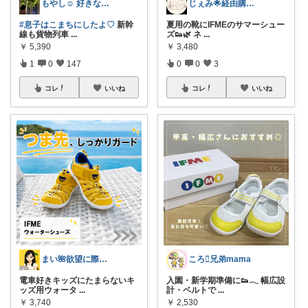
もやし☺︎ 好きなものと、すっきり暮らす
じぇみ🌟経由購入感謝です
#息子はこまちにしたよ♡
新幹
夏用の靴にIFMEのサマーシュー
線も貨物列車
...
ズ👟🌿 ネ
...
￥
5,390
￥
3,480
1
0
147
0
0
3
コレ
いいね
コレ
いいね
まい🌺欲望に際限なしフルタイムワーママ
ころ🫟兄弟mama
電車好きキッズにたまらないキ
入園・新学期準備に👟𓂃 幅広設
ッズ用ウォータ
...
計・ベルトで
...
￥
3,740
￥
2,530