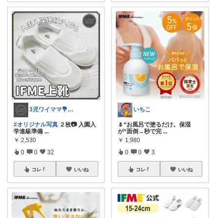
3児ワイママ💐バタバタでも回る暮らし✨
いちこ
#オリジナル写真
２枚📷 入園入
🌷“お風呂で塗るだけ。保湿
学進級準備
...
が“面倒→秒で完
...
￥
2,530
￥
1,980
0
0
32
0
0
3
コレ
いいね
コレ
いいね