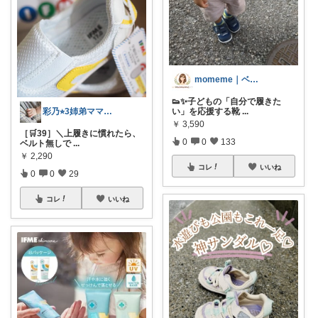
momeme｜ベビー&キッズ専門店
👟✨子どもの「自分で履きた
い」を応援する靴
...
彩乃⭐︎3姉弟ママ💎🏃5♡
￥
3,590
［🛒39］＼上履きに慣れたら、
0
0
133
ベルト無しで
...
￥
2,290
コレ
いいね
0
0
29
コレ
いいね