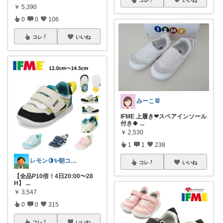
￥
5,390
0
0
106
コレ
いいね
みーこ🐰
IFME 上履き❤スペアインソール
付き🍀
...
￥
2,530
1
1
238
レモン🍋✨朝コレ5時
コレ
いいね
【全品P10倍！4日20:00〜28
H】
...
￥
3,547
0
0
315
コレ
いいね