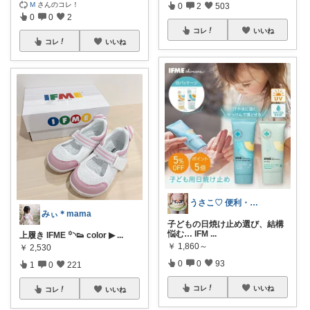
M
さんのコレ！
0
2
503
0
0
2
コレ
いいね
コレ
いいね
うさこ♡ 便利・健康・おしゃれ♡
みぃ︎＊mama
子どもの日焼け止め選び、結構
悩む… IFM
...
上履き IFME ꙳◝👟 color ▶︎
...
￥
1,860～
￥
2,530
0
0
93
1
0
221
コレ
いいね
コレ
いいね