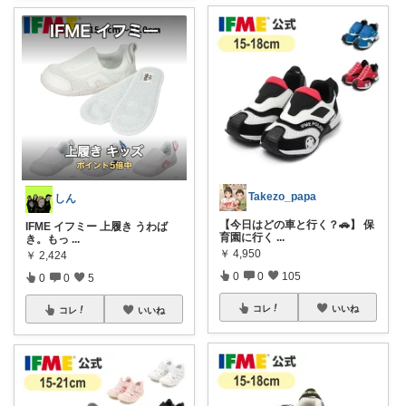
Takezo_papa
しん
【今日はどの車と行く？🚗】 保
IFME イフミー 上履き うわば
育園に行く
...
き。もっ
...
￥
4,950
￥
2,424
0
0
105
0
0
5
コレ
いいね
コレ
いいね