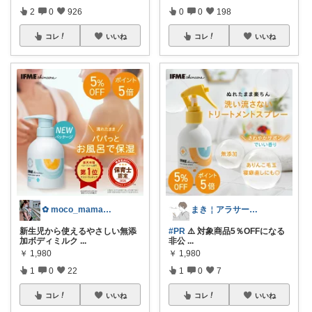
2
0
926
0
0
198
コレ
いいね
コレ
いいね
✿ moco_mama_life ✿
まき￤アラサー主婦の暮らしと便利☕️𓈒
新生児から使えるやさしい無添
#PR
⚠️ 対象商品5％OFFになる
加ボディミルク
...
非公
...
￥
1,980
￥
1,980
1
0
22
1
0
7
コレ
いいね
コレ
いいね