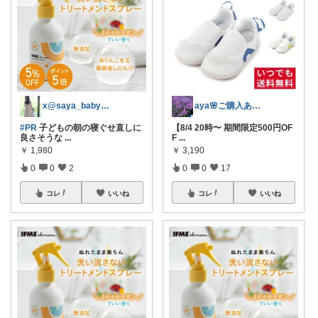
x@saya_baby0827
aya🌸ご購入ありがとうございます✨
#PR
子どもの朝の寝ぐせ直しに
【8/4 20時〜 期間限定500円OF
良さそうな
...
F
...
￥
1,980
￥
3,190
0
0
2
0
0
17
コレ
いいね
コレ
いいね