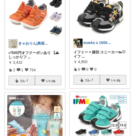
moeko s 1000人ありがとう♡
きゃおりん|美容好き3児ママ
イフミー × 踏切 スニーカー👟🤍
✅500円オフクーポンあり 【🌊
イフ
...
しっかりフ
...
￥
4,950
￥
3,432
0
0
0
2
1
754
コレ
いいね
コレ
いいね