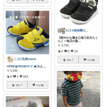
たけ☆経由購入感謝します！ありがとう！☆
【軽やかな履き心地で足元らく
らく！毎日の通
...
￥
3,790
0
0
10
ころ🫟兄弟mama
コレ
いいね
#IFME✖️TRAINｼﾘｰｽﾞ🚄
大人
...
￥
5,390
0
1
563
コレ
いいね