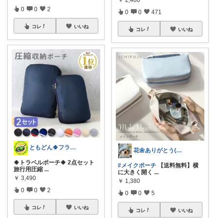
0
0
2
0
0
471
コレ
いいね
コレ
いいね
ともどん🍀フライパン料理ある暮らし🍳
花🌼ありがとう(*･ω･)*_ _)ﾍ
🍀トラベルポーチ🍀 2点セット
#メイクポーチ
【送料無料】横
旅行用圧縮
...
に大きく開く
...
￥
3,490
￥
1,380
0
0
2
0
0
5
コレ
いいね
コレ
いいね