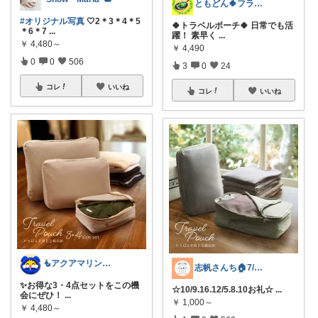
ともどん🍀フライパン料理ある暮らし🍳
#オリジナル写真
🤍2＊3＊4＊5
🍀トラベルポーチ🍀 日常でも活
＊6＊7
...
躍！ 素早く
...
￥
4,480～
￥
4,490
0
0
506
3
0
24
コレ
いいね
コレ
いいね
🧜アクアマリン⚡️暮らしに笑顔をプラス
志帆さんち🏠7/18トラベル経由感謝♡
✨お得な3・4点セットをこの機
☆10/9.16.12/5.8.10お礼☆
...
会にぜひ！
...
￥
1,000～
￥
4,480～