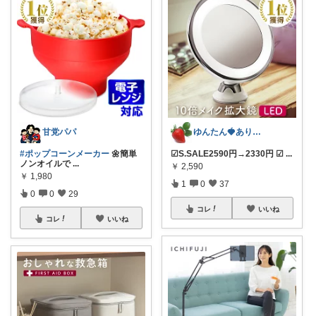
甘党パパ
ゆんたん🍓ありがとう(୨୧•͈ᴗ•͈)
#ポップコーンメーカー
🌼簡単
☑︎S.SALE2590円→2330円 ☑
...
ノンオイルで
...
￥
2,590
￥
1,980
1
0
37
0
0
29
コレ
いいね
コレ
いいね