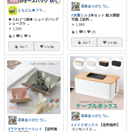
花🌼ありがとう(*･ω･)*_ _)ﾍ
ともどん🍀フライパン料理ある暮らし🍳
#木製ミル
2本セット 粗さ調節
🍀うわぐつ袋🍀 シューズバッグ
可能【送料
...
シューズケ
...
￥
1,980
￥
1,590
1
0
25
0
0
9
コレ
いいね
コレ
いいね
花🌼ありがとう(*･ω･)*_ _)ﾍ
花🌼ありがとう(*･ω･)*_ _)ﾍ
#メイクボックス
【送料無料】
#アクセサリートレイ
【送料無
コンセントと
...