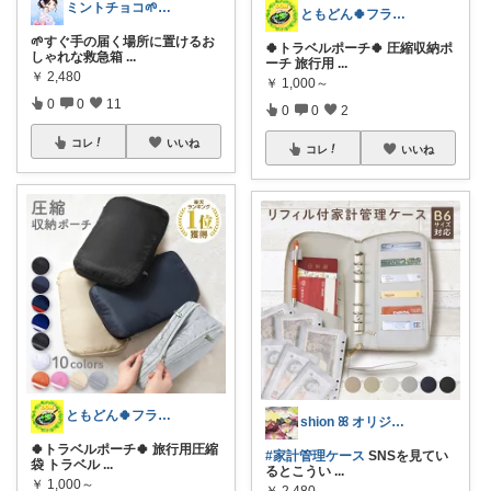
ミントチョコ🌱いつもありがとう
ともどん🍀フライパン料理ある暮らし🍳
🌱すぐ手の届く場所に置けるお
🍀トラベルポーチ🍀 圧縮収納ポ
しゃれな救急箱
...
ーチ 旅行用
...
￥
2,480
￥
1,000～
0
0
11
0
0
2
コレ
いいね
コレ
いいね
ともどん🍀フライパン料理ある暮らし🍳
shion ꕤ オリジナル写真多め♡
🍀トラベルポーチ🍀 旅行用圧縮
#家計管理ケース
SNSを見てい
袋 トラベル
...
るとこうい
...
￥
1,000～
￥
2,480