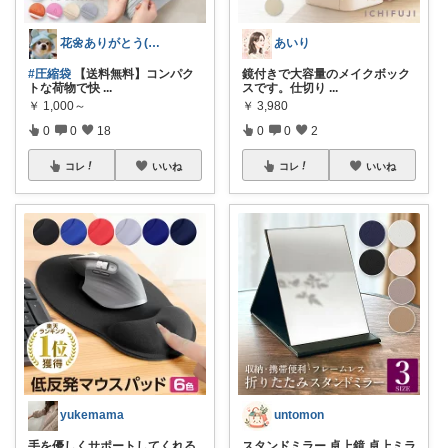
花🌼ありがとう(*･ω･)*_ _)ﾍ
あいり
#圧縮袋
【送料無料】コンパク
鏡付きで大容量のメイクボック
トな荷物で快
...
スです。仕切り
...
￥
1,000～
￥
3,980
0
0
18
0
0
2
コレ
いいね
コレ
いいね
yukemama
untomon
手を優しくサポートしてくれる
スタンドミラー 卓上鏡 卓上ミラ