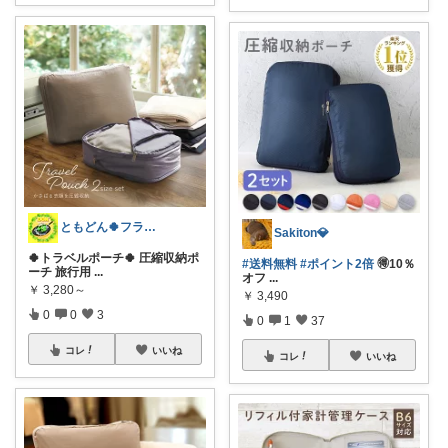
ともどん🍀フライパン料理ある暮らし🍳
Sakiton💎
🍀トラベルポーチ🍀 圧縮収納ポ
#送料無料
#ポイント2倍
🉐10％
ーチ 旅行用
...
オフ
...
￥
3,280～
￥
3,490
0
0
3
0
1
37
コレ
いいね
コレ
いいね