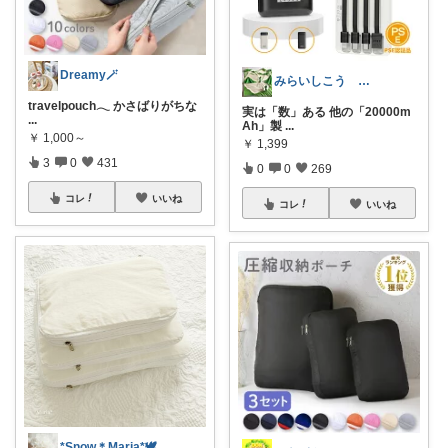
Dreamy🪄
みらいしこう 🎌おめでとうございます
travelpouch𓂃 かさばりがちな
実は「数」ある 他の「20000m
...
Ah」製
...
￥
1,000～
￥
1,399
3
0
431
0
0
269
コレ
いいね
コレ
いいね
*Snow＊Maria*🕊️