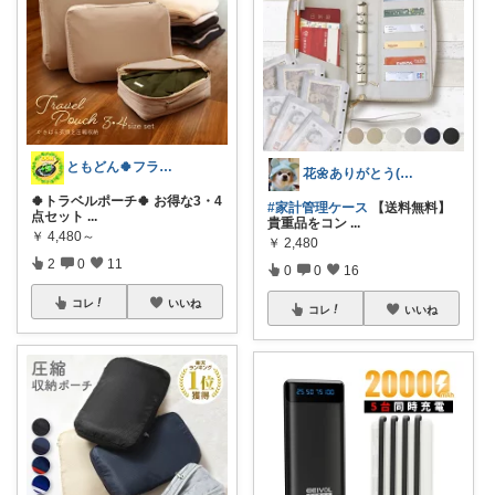
ともどん🍀フライパン料理ある暮らし🍳
花🌼ありがとう(*･ω･)*_ _)ﾍ
🍀トラベルポーチ🍀 お得な3・4
#家計管理ケース
【送料無料】
点セット
...
貴重品をコン
...
￥
4,480～
￥
2,480
2
0
11
0
0
16
コレ
いいね
コレ
いいね