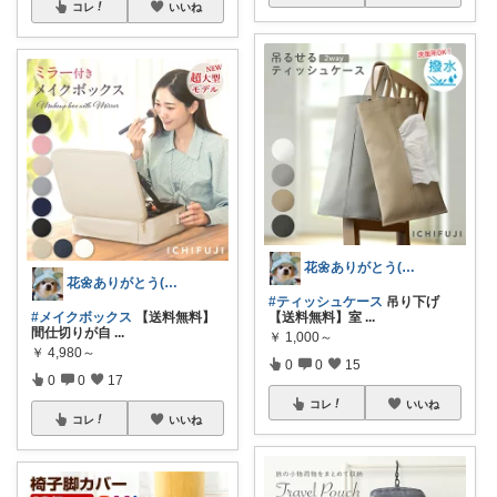
コレ
いいね
花🌼ありがとう(*･ω･)*_ _)ﾍ
花🌼ありがとう(*･ω･)*_ _)ﾍ
#ティッシュケース
吊り下げ
#メイクボックス
【送料無料】
【送料無料】室
...
間仕切りが自
...
￥
1,000～
￥
4,980～
0
0
15
0
0
17
コレ
いいね
コレ
いいね