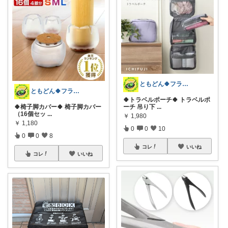
ともどん🍀フライパン料理ある暮らし🍳
ともどん🍀フライパン料理ある暮らし🍳
🍀トラベルポーチ🍀 トラベルポ
🍀椅子脚カバー🍀 椅子脚カバー
ーチ 吊り下
...
（16個セッ
...
￥
1,980
￥
1,180
0
0
10
0
0
8
コレ
いいね
コレ
いいね