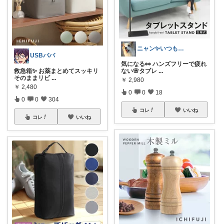
ニャン✨いつも感謝です๓´͈ ˘ `͈๓
USBパパ
気になる👀 ハンズフリーで疲れ
救急箱✨ お薬まとめてスッキリ
ない🌸タブレ
...
そのままリビ
...
￥
2,980
￥
2,480
0
0
18
0
0
304
コレ
いいね
コレ
いいね