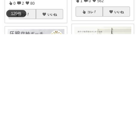
1
0
562
0
2
80
コレ
いいね
129
件
コレ
いいね
つぐみ📛
レミ✾
˗ˏˋトラベルポーチ👝ˎˊ˗ 旅行には
#ICHIFUJIOnline
旅行用圧縮
...
必須
...
￥
3,490
￥
1,980
1
0
229
0
0
76
コレ
いいね
コレ
いいね