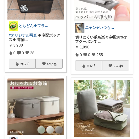
ともどん🍀フライパン料理ある暮らし🍳
ニャン✨いつも感謝です๓´͈ ˘ `͈๓
#オリジナル写真
🍀宅配ボック
切りにくい爪も楽々🌸🉐10%オ
ス🍀 荷物
...
フクーポン❣
...
￥
3,980
￥
1,990
0
0
28
0
0
255
コレ
いいね
コレ
いいね