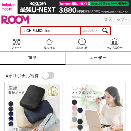
ROOM
楽天トップへ
詳細検索
Feed
見つける
お知らせ
商品
ユーザー
#オリジナル写真