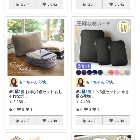
コレ
いいね
コレ
いいね
もーちゃん ♡快適生活~旅行大好き🌈✨
もーちゃん ♡快適生活~旅行大好き🌈✨
🌈
#🅿2倍
お得な2点セット おし
🌈
#🅿2倍！
＼3点セット／ かさ
ゃれなポ
...
張る荷物
...
￥
3,280～
￥
4,490
0
0
1
0
0
1
コレ
いいね
コレ
いいね