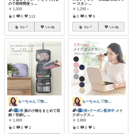
ので長時間使っ
...
ー スタン
...
￥
1,050
￥
1,290～
0
0
113
0
0
8
コレ
いいね
コレ
いいね
もーちゃん ♡快適生活~旅行大好き🌈✨
もーちゃん ♡快適生活~旅行大好き🌈✨
🌈
#🅿2倍
旅の小物をまとめて収
🌈
#🅿2倍+クーポン配布中
メイ
納！収納し
...
クボックス
...
￥
1,980
￥
3,980
0
0
2
0
0
1