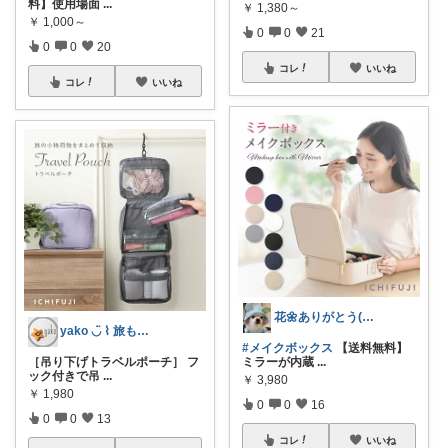
料】使用場面
...
￥
1,380～
￥
1,000～
0
0
21
0
0
20
コレ
いいね
コレ
いいね
花🌼ありがとう(*･ω･)*_ _)ﾍ
yako ◡̈ ⌇ 旅も日常もおしゃれに
#メイクボックス
【送料無料】
［吊り下げトラベルポーチ］ フ
ミラーが内蔵
...
ック付きで吊
...
￥
3,980
￥
1,980
0
0
16
0
0
13
コレ
いいね