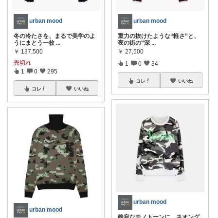
urban mood
urban mood
冬の冷たさを、まるで美学のよ
重力の抜けたような“軽さ”と、
うにまとう一枚
...
夜の街の“深
...
￥
137,500
￥
27,500
売切れ
1
0
34
1
0
295
コレ
いいね
コレ
いいね
urban mood
urban mood
静寂なモノトーンに、ネオング