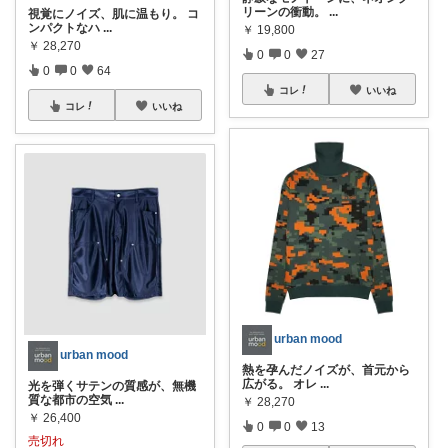
リーンの衝動。
...
視覚にノイズ、肌に温もり。 コ
ンパクトなハ
...
￥
19,800
￥
28,270
0
0
27
0
0
64
コレ
いいね
コレ
いいね
urban mood
urban mood
熱を孕んだノイズが、首元から
広がる。 オレ
...
光を弾くサテンの質感が、無機
質な都市の空気
...
￥
28,270
￥
26,400
0
0
13
売切れ