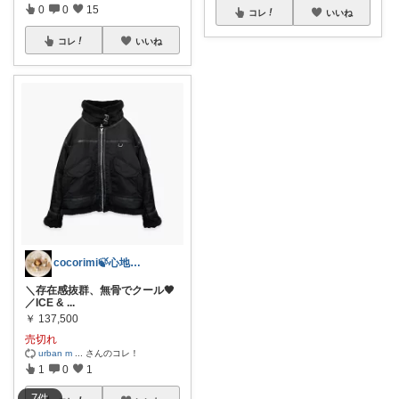
0
0
15
コレ
いいね
コレ
いいね
cocorimi🍃心地よい暮らし
＼存在感抜群、無骨でクール🖤
／ICE &
...
￥
137,500
売切れ
urban m
...
さんのコレ！
1
0
1
7
件