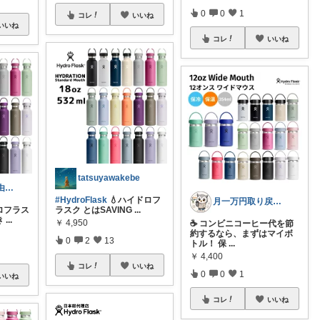
0
0
1
コレ
いいね
いいね
コレ
いいね
tatsuyawakebe
ちびくろ \経由購入ありがとうござます/
#HydroFlask
💧ハイドロフ
月一万円取り戻す男
ドロフラス
ラスク とはSAVING
...
き
...
￥
4,950
☕ コンビニコーヒー代を節
約するなら、まずはマイボ
0
2
13
トル！ 保
...
￥
4,400
コレ
いいね
0
0
1
いいね
コレ
いいね