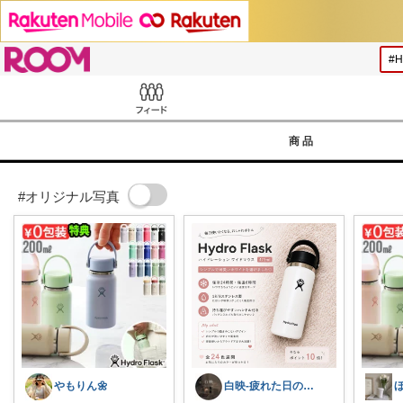
ROOM
Feed
商品
#オリジナル写真
やもりん🌼
白映-疲れた日のROOM