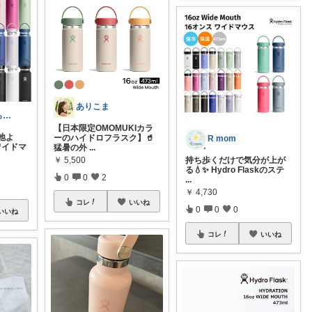
ありこま
ゆりんご🍎暮らしにまつわるおすすめ品
【日本限定OMOMUKIカラ
地よ
ーのハイドロフラスク】🥤
R mom
のワイドマ
猛暑の外
...
持ち歩くだけで気分が上が
￥
5,500
る💧✨ Hydro Flaskのステ
0
0
2
...
￥
4,730
コレ
いいね
0
0
0
いいね
コレ
いいね