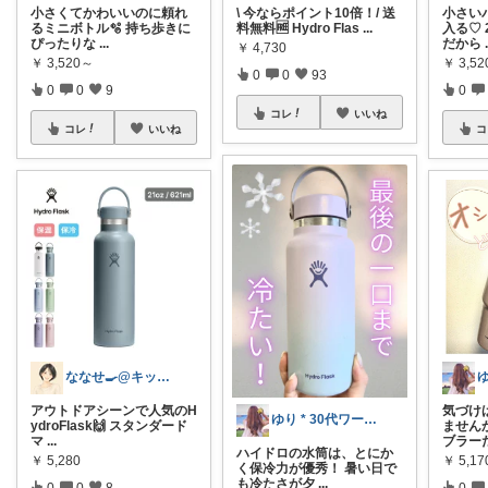
小さくてかわいいのに頼れ
\ 今ならポイント10倍！/ 送
小さい
るミニボトル🫧 持ち歩きに
料無料🆓 Hydro Flas
...
入る♡ 
ぴったりな
...
だから
￥
4,730
￥
3,520～
￥
3,5
0
0
93
0
0
9
0
コレ
いいね
コレ
いいね
コ
ななせ🍳@キッチン雑貨で暮らしラクに
アウトドアシーンで人気のH
気づけ
ゆり * 30代ワーママ *
ydroFlask🙌 スタンダード
ません
マ
...
ブラー
ハイドロの水筒は、とにか
￥
5,280
￥
5,17
く保冷力が優秀！ 暑い日で
も冷たさが夕
...
0
0
8
0