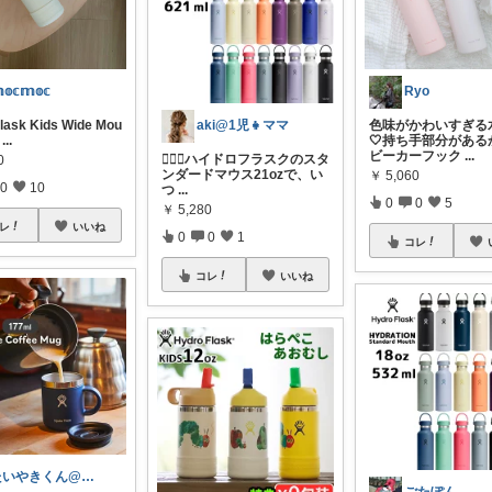
𝕠𝕔𝕞𝕠𝕔
Ryo
lask Kids Wide Mou
色味がかわいすぎる水
aki@1児👧ママ
...
🤍持ち手部分がある
ビーカーフック
...
🏃‍♀️✨ハイドロフラスクのスタ
0
ンダードマウス21ozで、い
￥
5,060
0
10
つ
...
0
0
5
￥
5,280
レ
いいね
0
0
1
コレ
コレ
いいね
たいやきくん@経由購入感謝です😊