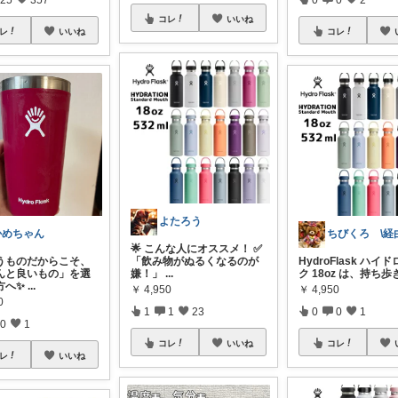
コレ
いいね
レ
いいね
コレ
よたろう
かめちゃん
🌟 こんな人にオススメ！ ✅
うものだからこそ、
「飲み物がぬるくなるのが
HydroFlask ハイ
んと良いもの」を選
嫌！」
...
ク 18oz は、持ち歩
方へ✨
...
￥
4,950
￥
4,950
0
1
1
23
0
0
1
0
1
コレ
いいね
コレ
レ
いいね