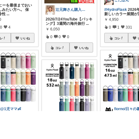
ごたぽん
ーヒーを最後までおい
しみたい方へ。 保
#HydroFlask
202
辻元舞さん購入品まとめ
冷性
...
新しいカラー展開が
2026/7/24YouTube【パッキ
0
￥
4,950
ング】3週間の海外旅行
...
0
4
0
1
331
￥
6,050
0
0
0
レ
いいね
コレ
コレ
いいね
ri@1児ママ👶
イドロフラスクの新色
新色が可愛すぎて一
レイ|優柔不断で選べない🥲
16ozの大容量で、保
れ！口が広くて大き
冷も
...
もスッポリ入るし
...
🎁 上質な水分補給をあなた
に✨ 【正規品】【2026SS新
0
￥
4,730
色
...