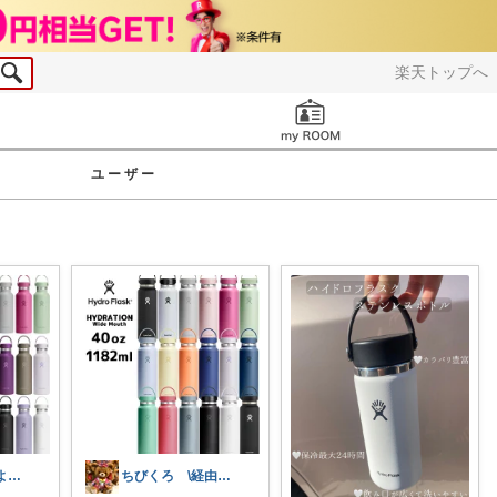
楽天トップへ
お知らせ
ユーザー
🌿 あこ｜心地よい暮らしの便利アイテム
ちびくろ \経由購入ありがとうござます/