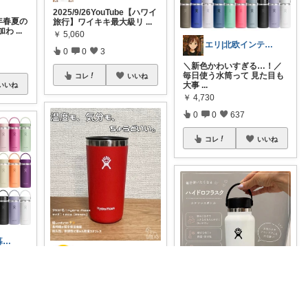
2025/9/26YouTube【ハワイ
6年春夏の
旅行】ワイキキ最大級リ
...
加わ
...
￥
5,060
エリ|北欧インテリアと愛用品|朝コレ
0
0
3
＼新色かわいすぎる…！／
毎日使う水筒って 見た目も
コレ
いいね
大事
...
いいね
￥
4,730
0
0
637
コレ
いいね
fiorno/日々の暮らしに
ゴリラおじさん☕️
目惚
めの氷
🥤❄️【驚きの保冷・保温】
#
HydroFlask
オールアラ
...
かろな‎𓍯経由購入感謝です🙇‍♀️✨
￥
3,960