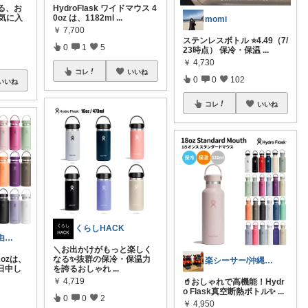
る、お
HydroFlask ワイドマウス 4
気に入
0oz は、1182ml
...
momi
￥
7,700
ステンレスボトル ⭐️4.49（7/
0
1
5
23時点） 保冷・保温
...
￥
4,730
コレ
いいね
0
0
102
いいね
コレ
いいね
くらしHACK
ちびくろ \経由購入ありがとうござます/
＼お出かけがもっと楽しく
ozは、
なる✨抜群の保冷・保温力
楽シーサー/沖縄好きのおすすめROOM
一日中し
を誇るおしゃれ
...
￥
4,719
🥤おしゃれで高機能！Hydr
o Flask真空断熱ボトル✨
...
0
0
2
￥
4,950