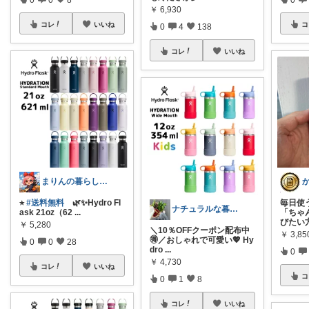
￥
6,930
コレ
いいね
コ
0
4
138
コレ
いいね
まりんの暮らしと体整え癒しROOM🌈
⭐︎
#送料無料
🌿✨Hydro Fl
毎日使
ナチュラルな暮らしを🌱🫧
ask 21oz（62
...
「ちゃ
びたい
￥
5,280
＼10％OFFクーポン配布中
￥
3,85
🉐／おしゃれで可愛い💖 Hy
0
0
28
dro
...
0
￥
4,730
コレ
いいね
コ
0
1
8
コレ
いいね