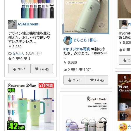
ASAHI room
𝕞
デザイン性と機能性を兼ね
HydroF
備えた、おしゃれで使いや
th 18oz
そらとも | 暮らしItem🕊️朝コレ
すいステンレス
...
￥
5,83
￥
5,280
#オリジナル写真
🕊️朝の冷
0
たさ、夕方まで。 Hydro Fl
なみぷん
さんのコレ！
...
0
0
1
コ
￥
6,930
コレ
いいね
2
1
1071
コレ
いいね