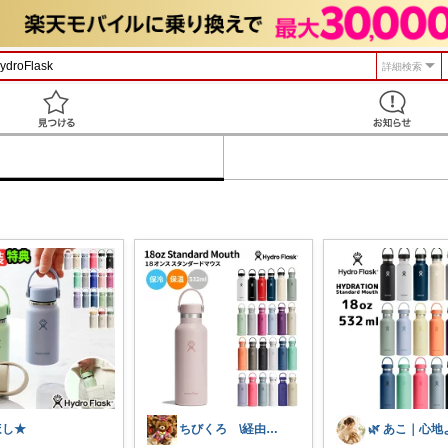
詳細検索
見つける
ほし★
ちびくろ \経由購入ありがとうござます/