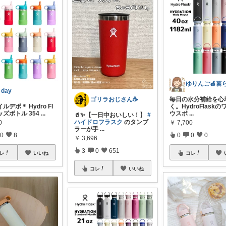
 day
毎日の水分補給を心
ゴリラおじさん☕️
ルデポ＊ Hydro Fl
く。HydroFlask
キッズボトル 354
...
ウスボ
...
🥤✨【一日中おいしい！】
#
ハイドロフラスク
のタンブ
0
￥
7,700
ラーが手
...
0
8
0
0
0
￥
3,696
3
0
651
レ
いいね
コレ
コレ
いいね