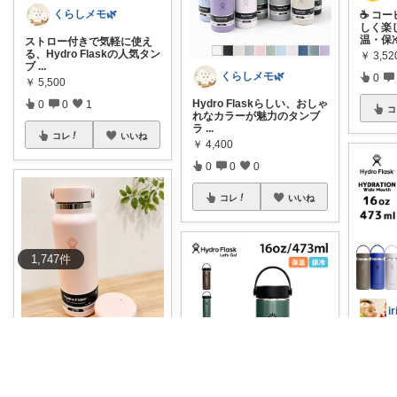
くらしメモ🌿
☕ コ
しく楽
温・保
ストロー付きで気軽に使え
る、Hydro Flaskの人気タン
￥
3,52
ブ
...
くらしメモ🌿
0
￥
5,500
Hydro Flaskらしい、おしゃ
0
0
1
コ
れなカラーが魅力のタンブ
ラ
...
コレ
いいね
￥
4,400
0
0
0
コレ
いいね
1,747
件
i
Elin
🌟ハ
登場！
温・保
夏のテニスに向けて、ハイ
ドロフラスクの40ozを新し
￥
4,73
く迎え入れ
...