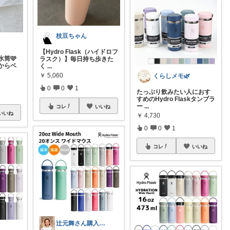
枝豆ちゃん
【Hydro Flask（ハイドロフ
筒🩷
ラスク）】毎日持ち歩きた
からベ
く
...
￥
5,060
くらしメモ🌿
0
0
1
たっぷり飲みたい人におす
すめのHydro Flaskタンブラ
ー
...
コレ
いいね
いいね
￥
4,730
0
0
1
コレ
いいね
辻元舞さん購入品まとめ