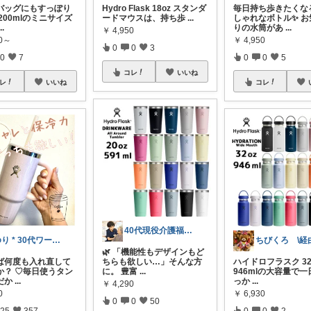
バッグにもすっぽり
Hydro Flask 18oz スタンダ
毎日持ち歩きたくな
200mlのミニサイズ
ードマウスは、持ち歩
...
しゃれなボトル✨ お
...
りの水筒があ
...
￥
4,950
20～
￥
4,950
0
0
3
0
7
0
0
5
コレ
いいね
レ
いいね
コレ
40代現役介護福祉士/仕事も休日も快適に
ゆり * 30代ワーママ *
🌿 「機能性もデザインもど
ば何度も入れ直して
ちらも欲しい…」そんな方
ハイドロフラスク 32
か？ ♡毎日使うタン
に。 豊富
...
946mlの大容量で
だか
...
っか
...
￥
4,290
0
￥
6,930
0
0
50
25
357
0
0
2