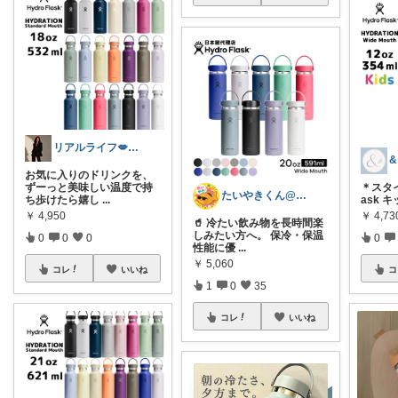
リアルライフ💋✨✨✨
&
お気に入りのドリンクを、
ずーっと美味しい温度で持
＊スタイ
たいやきくん@経由購入感謝です😊
ち歩けたら嬉し
...
ask 
￥
4,950
￥
4,73
🥤 冷たい飲み物を長時間楽
しみたい方へ。 保冷・保温
0
0
0
0
性能に優
...
￥
5,060
コレ
いいね
コ
1
0
35
コレ
いいね