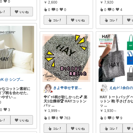
0
0
￥
2,600
￥
7,920
0
0
0
0
0
4
レ
いいね
コレ
いいね
コレ
byK @ シンプル好き
きよ🌹幸せ🎐皆様のお心遣いに感謝💖
かなコットン素材に
イプ柄を合わせた、
いやすい
...
🌹ﾄﾞｯﾄ柄が欲しかった💕 楽
HAY トートバッグ 
天1位獲得🏆 HAYコットン
ットン 鞄 手さげ か
0
バッ
...
ッ
...
0
3
￥
1,999～
￥
1,930～
0
8
763
0
0
9
レ
いいね
コレ
いいね
コレ