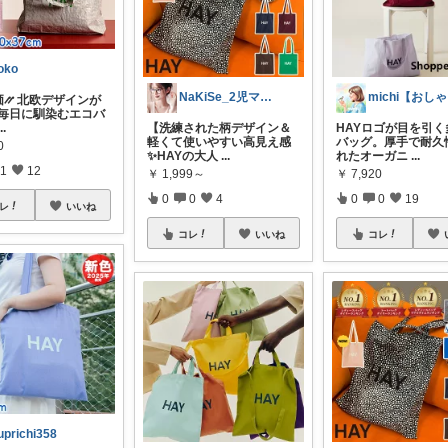
toko
NaKiSe_2児ママ🌸訪問感謝です
m
価⳼ 北欧デザインが
 毎日に馴染むエコバ
...
【洗練された柄デザイン＆
HAYロゴが目を引く
軽くて使いやすい高見え感
バッグ。厚手で耐久
0
✨HAYの大人
...
れたオーガニ
...
1
12
￥
1,999～
￥
7,920
0
0
4
0
0
19
レ
いいね
コレ
いいね
コレ
uprichi358