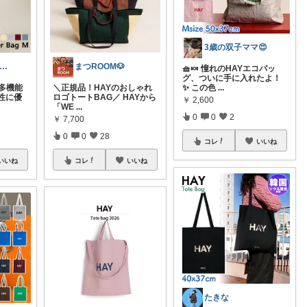
3歳の双子ママ😍
ichi【おしゃれ、大人カジュアル】
まつROOM🐶
🧺🍬 憧れのHAYエコバッ
グ、ついに手に入れたよ！
多機能
＼正規品！HAYのおしゃれ
✨ この色
...
性に優
ロゴトートBAG／ HAYから
￥
2,600
「WE
...
0
0
2
￥
7,700
0
0
28
コレ
いいね
いいね
コレ
いいね
たきな