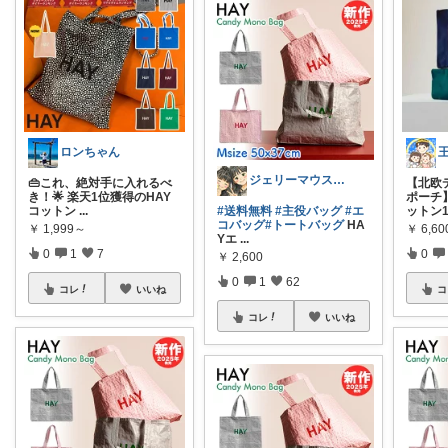
ロンちゃん
ジェリーマウス🐭ありがとう😆💕✨
👜これ、絶対手に入れるべ
【北欧
き！🌟 楽天1位獲得のHAY
ポーチ
コットン
...
#送料無料
#主役バッグ
#エ
ットン1
コバッグ
#トートバッグ
HA
￥
1,999～
￥
6,60
Yエ
...
0
1
7
0
￥
2,600
0
1
62
コレ
いいね
コ
コレ
いいね