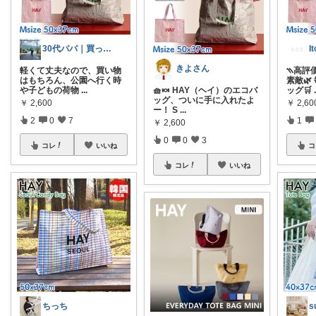
30代パパ｜買ってよかったもの
I
きよさん
軽くて丈夫なので、買い物
⳹高評
はもちろん、公園へ行く時
素敵
や子どもの荷物
...
🧺🍬 HAY（ヘイ）のエコバ
ッグ🛒
ッグ、ついに手に入れたよ
￥
2,600
￥
2,60
ー！ S
...
2
0
7
1
￥
2,600
0
0
3
コレ
いいね
コ
コレ
いいね
ちっち
s