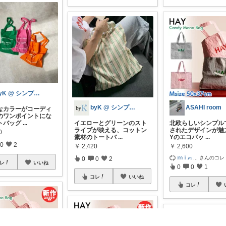
byK @ シンプル好き
byK @ シンプル好き
ASAHI room
なカラーがコーディ
のワンポイントにな
トバッグ
...
イエローとグリーンのスト
北欧らしいシンプル
ライプが映える、コットン
されたデザインが魅
0
素材のトートバ
...
Yのエコバッ
...
0
2
￥
2,420
￥
2,600
𝕞 𝕚 ꪔ
...
さんのコレ
0
0
2
レ
いいね
0
0
1
コレ
いいね
コレ