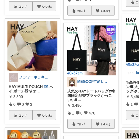
コ
コレ
いいね
コレ
いいね
I
フラワーキラキラ 𓈒𓏸
MEGOOPY🏆 LᵒᵛᵉᎽ༠ᐡ❤︎
⳹高評
HAY MULTI POUCH
#S
ヘ
ン🕊️
イ ポーチ🧸🫧 オ
...
人気のHAYトートバッグ❣️韓
ッグ🌿
国限定品🩷ブラックかっこ
￥
3,300
￥
3,49
いい❣️
...
0
0
3
1
￥
3,490
1
0
476
コレ
いいね
コ
コレ
いいね