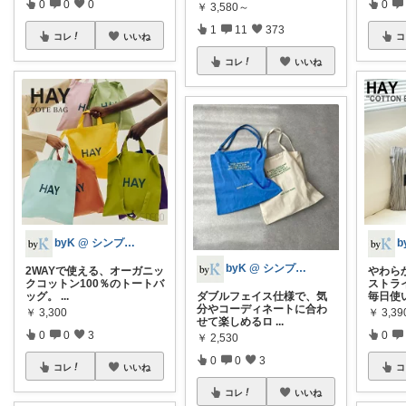
0
0
0
0
￥
3,580～
1
11
373
コレ
いいね
コ
コレ
いいね
byK @ シンプル好き
byK @ シンプル好き
2WAYで使える、オーガニッ
やわら
クコットン100％のトートバ
ストラ
ッグ。
...
ダブルフェイス仕様で、気
毎日使
分やコーディネートに合わ
￥
3,300
￥
3,39
せて楽しめるロ
...
0
0
3
0
￥
2,530
0
0
3
コレ
いいね
コ
コレ
いいね