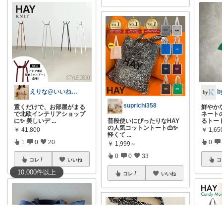
えりな@いいね100%バック💓
suprichi358
置くだけで、お部屋がまる
鮮やか
で北欧インテリアショップ
ネート
に✨ 美しいデ
...
普段使いにぴったりなHAY
るトー
の人気コットントート👜✨
￥
41,800
￥
1,65
軽くて
...
1
0
20
0
￥
1,999～
0
0
33
コレ
いいね
コ
10,000
件
以上
コレ
いいね