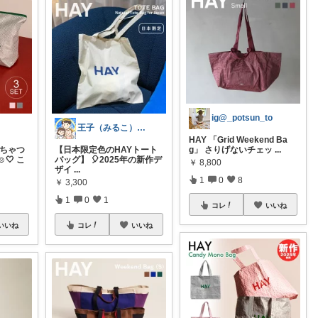
ig@_potsun_to
王子（みるこ）👑便利グッズ×QOL向上
HAY 「Grid Weekend Ba
ごちゃつ
【日本限定色のHAYトート
g」 さりげないチェッ
...
🤍 こ
バッグ】 🎈2025年の新作デ
￥
8,800
ザイ
...
1
0
8
￥
3,300
1
0
1
コレ
いいね
いいね
コレ
いいね