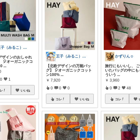
王子（みるこ）👑便利グッズ×QOL向上
王子（みるこ）👑便利グッズ×QOL向上
かずりん☺︎
デザインのおしゃれ
】 🎈オーガニックコ
0
...
【北欧デザインの万能バッ
旅行にもいいし、 
グ】 🎈オーガニックコット
いたバッグの中にも☺︎
0
ン100%
...
ういう
...
0
1
￥
7,920
￥
3,960
0
0
0
0
2
48
レ
いいね
コレ
いいね
コレ