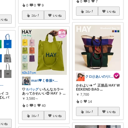
0
0
7
0
0
9
コレ
いいね
コレ
いいね
いいね
クロ@あいのり/161cm 着痩せ命
mari🤎 ζ 春服×かわいい雑貨
えぬ𓍯⌇余白のある暮らし
かわよい∗ ︎*ﾟ 正規品 HAY W
🤍
#バッグ
いろんなカラー
EEKEND BAG
...
ヘイ コ
あってかわいい😍 HAY ト
...
￥
7,700
ばん バ
￥
3,580～
0
14
0
0
40
コレ
いいね
コレ
いいね
いいね