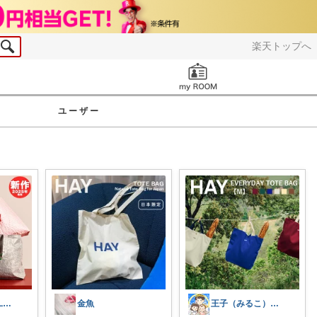
楽天トップへ
お知らせ
ユーザー
MEGOOPY🏆 LᵒᵛᵉᎽ༠ᐡ❤︎
金魚
王子（みるこ）👑便利グッズ×QOL向上