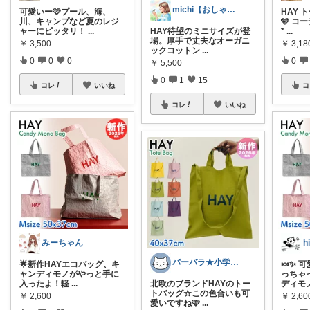
michi【おしゃれ、大人カジュアル】
可愛いー🩷プール、海、
HAY 
川、キャンプなど夏のレジ
🩵 コ
ャーにピッタリ！
...
HAY待望のミニサイズが登
*
...
場。厚手で丈夫なオーガニ
￥
3,500
￥
3,18
ックコットン
...
0
0
0
0
￥
5,500
0
1
15
コレ
いいね
コ
コレ
いいね
みーちゃん
h
バーバラ★小学男子子育て中
🌟新作HAYエコバッグ、キ
🍬✨ 
ャンディモノがやっと手に
っちゃ
入ったよ！軽
...
北欧のブランドHAYのトー
ディモ
トバッグ☆この色合いも可
￥
2,600
￥
2,60
愛いですね🩷
...