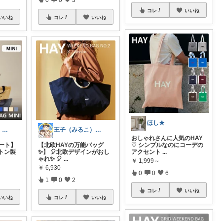
コレ
いいね
いいね
コレ
いいね
ほし★
王子（みるこ）👑便利グッズ×QOL向上
王子（みるこ）👑便利グッズ×QOL向上
おしゃれさんに人気のHAY
ート】
【北欧HAYの万能バッグ
♡ シンプルなのにコーデの
トン製
✨】 🎈北欧デザインがおし
アクセント
...
ゃれ✨ 🎈
...
￥
1,999～
￥
6,930
0
0
6
1
0
2
コレ
いいね
いいね
コレ
いいね