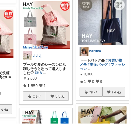
haruka
𝕞 𝕚 ꪔ̤̫
トートバッグ👜
#お買い物
プールや夏のシーズンに活
メモ
#主役バッグ
#ファッシ
躍しそうと思って購入しま
ョン
...
で洗練
した♡
#HA
...
￥
3,300
力のHA
￥
2,600
1
0
9
1
0
1
コレ
いいね
！
コレ
いいね
いいね