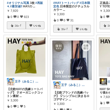
#オリジナル写真
3枚
#再販
#HAYトートバッグ
#日本限
正規品 2
✦ฺ︎
#最安値‼️
HAYの
...
定色
日本限定のナチュラル
Y TOT
カラー
...
￥
7,920
￥
3,30
￥
3,300
0
0
923
0
0
0
31
コレ
いいね
コ
コレ
いいね
王子（みるこ）👑便利グッズ×QOL向上
@
王子（みるこ）👑便利グッズ×QOL向上
【北欧HAYの洗練トートバ
HAY S
ッグ】 🎈オーガニックコッ
【北欧ブランドの洗練バッ
り後わ
トン素材
...
グ】 🎈シンプルに決まるロ
￥
7,92
ゴデザイン
...
￥
3,300
1
￥
3,300
0
1
5
1
0
5