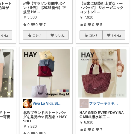
のトート
✅🉐【マラソン期間中ポイ
【日常に馴染む上質なトー
色味が
ント5倍】【2025新作】正
トバッグ】 🎈オーガニック
規品 HA
...
コットン1
...
￥
3,300
￥
7,920
0
0
7
0
0
5
いいね
コレ
いいね
コレ
いいね
Viva La Vida Studio
フラワーキラキラ 𓈒𓏸
Y トー
北欧ブランドのトートバッ
HAY GRID EVERYDAY BA
ラー可愛
グを発見👜✨ 商品名：HAY
G MINI 撥水加工
...
SHO
...
￥
6,930
￥
7,920
0
0
7
0
0
3