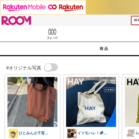
ROOM
Feed
商品
#オリジナル写真
ひとみん@子育てと可愛いもの好き⚮̈
イツモハレ！🌈5日購入ありがとう😊✨