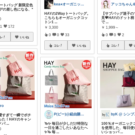
kea⭐︎オーガニックアイテム
トートバッグ 新限定色
ーデの差し色になる、*
HAYの2Wayトートバッグ。
【サブバッグ迷子
こちらもオーガニックコッ
見🖤HAYのドット
0
トン1
...
で
...
1
172
￥
3,300
￥
1,999～
0
0
33
0
0
2
レ
いいね
コレ
いいね
コレ
iro
P(ピー)@経由購入します！
by
可愛すぎて一瞬でポチ
った！HAYのキャン
ノバ
...
🦄✨ 毎日が少しだけ特別な
100％オーガニック
一日を過ごしたいあなたへ
を使用した、毎日使
0
✨🦄 毎
...
いショッパ
...