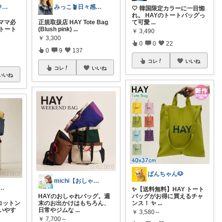
アッコちゃん＠ファッション＆美容💄好き
みっこ🪴日々感謝🌷いいね上限🙏
🤍 韓国限定カラーに一目惚
れ。 HAYのトートバッグっ
のママ必
正規取扱店 HAY Tote Bag
て可愛
...
柄トート
(Blush pink)
...
￥
3,490
￥
3,300
0
0
22
0
9
137
コレ
いいね
コレ
いいね
いいね
ぱんちゃん🐶
michi【おしゃれ、大人カジュアル】
K @ シンプル好き
✨【送料無料】HAY トート
HAYのおしゃれバッグ。週
バッグがお得に買えるチャ
コットン
末のお出かけはもちろん、
ンス！ ✨
...
いやす
日常やジムな
...
￥
3,580～
￥
7,700～