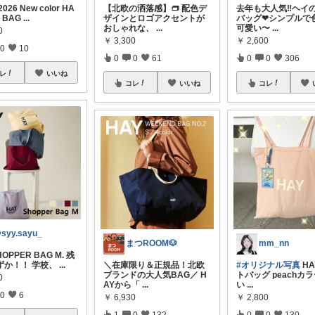
026 New color HA
【北欧の洒落感】👝 配色デ
去年も大人気‼️ヘイ
E BAG
...
ザインとロゴアクセントが
バッグ❤︎シンプルで
おしゃれな、
...
可愛い〜
...
0
￥
3,300
￥
2,600
0
10
0
0
61
0
0
306
レ
いいね
コレ
いいね
コレ
syy.sayu_
まつROOM🐶
mm_nn
HOPPER BAG M. 残
ずか！！ 学校、
...
＼在庫限り＆正規品！北欧
#オリジナル写真
HA
ブランドの大人気BAG／ H
トバッグ peachカ
0
AYから「
...
い
...
0
6
￥
6,930
￥
2,800
1
0
132
0
0
130