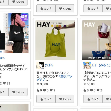
レ
いいね
コレ
いいね
コレ
toko
まほろ
価⳼ 韓国限定デザイ
 大人シンプルなHAYバ
...
肩掛けもできるHAYいい
【北欧HAYのミニト
な。 気になる🌳
#主役バッ
🎈オーガニックコッ
0
グ
#プ
...
✨ 🎈絶
...
2
33
￥
3,300
￥
5,500
0
0
9
0
0
2
レ
いいね
コレ
いいね
コレ