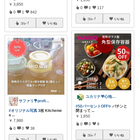
￥
1,650
￥
3,850
0
0
117
0
1
842
コレ
いいね
コレ
いいね
ユカリナ💜心地よい暮らしナチュラル🌿
サファリ‎💐profileにてお礼
#50パーセントOFF✨
パチンと
#オリジナル写真
3枚 Kitchenw
閉まって
...
a
...
￥
1,650
￥
7,980
0
0
8
0
0
38
コレ
いいね
コレ
いいね