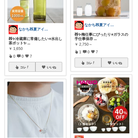
なかち🧸夏アイテム＆便利グッズ✨
なかち🧸夏アイテム＆便利グッズ✨
🧸✨梅仕事にぴったり⭐️ガラスの
🧸✨冷蔵庫に常備したい⭐️水出し
手仕事保存
...
茶ポット✨
...
￥
2,750～
￥
1,650
1
0
7
0
0
7
コレ
いいね
コレ
いいね