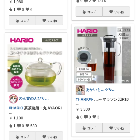
9
2
1314
￥
1,980
1
0
6
コレ
いいね
コレ
いいね
あかいも𓂃⊹🍠8月もよろしくです✨
のん🌸のんびり生活✨
#HARIO✨
𓂃⊹ マラソン🏃‍♀P10
...
#HARIO
茶茶急須・丸 AYAORI
￥
3,300
...
0
0
3
￥
1,100
1
0
530
コレ
いいね
コレ
いいね