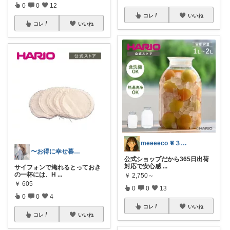
0
0
12
コレ
いいね
コレ
いいね
meeeeco ❦３児ママ ❦
〜お得に幸せ暮らし〜
公式ショップだから365日出荷
対応で安心感
...
サイフォンで淹れるとっておき
の一杯には、H
...
￥
2,750～
￥
605
0
0
13
0
0
4
コレ
いいね
コレ
いいね