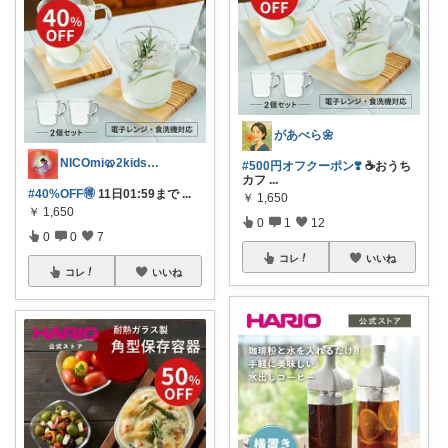
があべら🌼
NICOmi🥨2kidsママ👦👧
#500円オフクーポン❣️
☕おうち
カフ
...
#40%OFF🉐
11日01:59まで
...
￥
1,650
￥
1,650
0
1
12
0
0
7
コレ
いいね
コレ
いいね