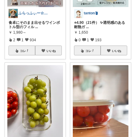
ふらっふぃー☆ナチュラルな暮らし☆
tanton🪴
食卓にそのまま出せるワインボ
⭐4.90（21件） ✨透明感のある
トル型のフィル
...
耐熱ガ
...
￥
1,980～
￥
1,650
2
1
934
0
1
193
コレ
いいね
コレ
いいね