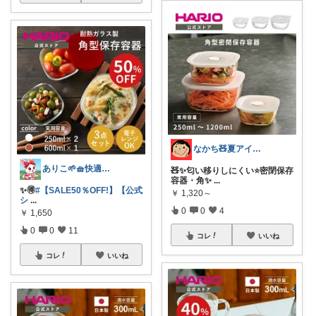
なかち🧸夏アイテム＆便利グッズ✨
ありこ🌱🧺快適な暮らし雑貨🌻
🧸✨匂い移りしにくい⭐️密閉保存
容器・角✨
...
✨️🉐
#【SALE50％OFF!】【公式
￥
1,320～
シ
...
0
0
4
￥
1,650
0
0
11
コレ
いいね
コレ
いいね