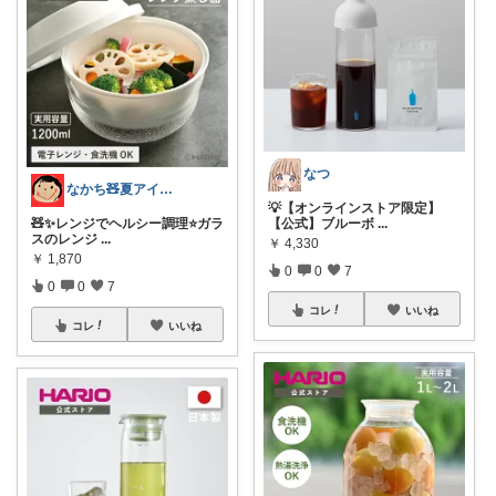
なつ
なかち🧸夏アイテム＆便利グッズ✨
💡【オンラインストア限定】
🧸✨レンジでヘルシー調理⭐️ガラ
【公式】ブルーボ
...
スのレンジ
...
￥
4,330
￥
1,870
0
0
7
0
0
7
コレ
いいね
コレ
いいね