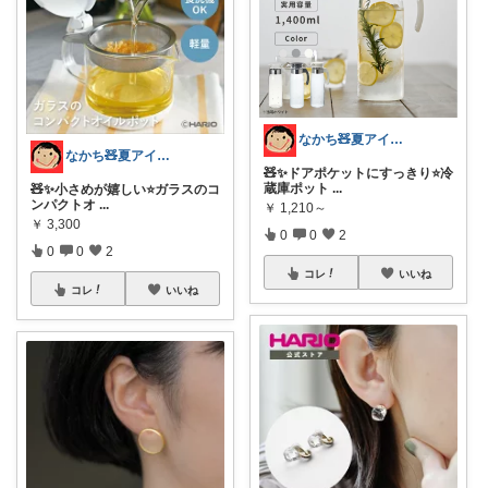
なかち🧸夏アイテム＆便利グッズ✨
なかち🧸夏アイテム＆便利グッズ✨
🧸✨ドアポケットにすっきり⭐️冷
蔵庫ポット
...
🧸✨小さめが嬉しい⭐️ガラスのコ
ンパクトオ
...
￥
1,210～
￥
3,300
0
0
2
0
0
2
コレ
いいね
コレ
いいね