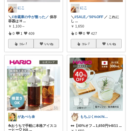
にこ
にこ
＼
#冷蔵庫の中が整った／
保存
＼
#SALE／50%OFF
／ これに
容器は H
...
し
...
￥
1,100～
￥
1,650
0
1
409
0
0
427
コレ
いいね
コレ
いいね
があべら🌼
もちぷくmochipuku☘️5日感謝
☕おうちで手軽に本格アイスコ
👀【40%オフ→1,650円✨️8/11
...
ーヒー🤍 HA
...