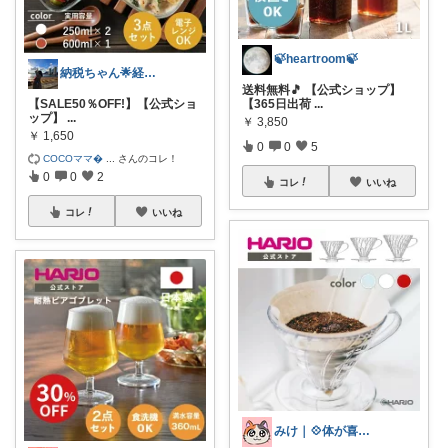
🍃heartroom🍃
納税ちゃん🌟経由購入★
送料無料🎵 【公式ショップ】
【SALE50％OFF!】【公式ショ
【365日出荷
...
ップ】
...
￥
3,850
￥
1,650
0
0
5
COCOママ
...
さんのコレ！
0
0
2
コレ
いいね
コレ
いいね
みけ｜💠体が喜ぶもの・便利なもの