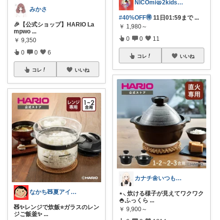
NICOmi🥨2kidsママ👦👧
みかさ
#40%OFF🉐
11日01:59まで
...
🎉【公式ショップ】HARIO La
￥
1,980～
mpwo
...
0
0
11
￥
9,350
0
0
6
コレ
いいね
コレ
いいね
カナチ🌼いつもご覧くださり感謝ꕤ
なかち🧸夏アイテム＆便利グッズ✨
⋆⸜ 炊ける様子が見えてワクワク
🍚ふっくら
...
🧸✨レンジで炊飯⭐️ガラスのレン
￥
9,900～
ジご飯釜✨
...