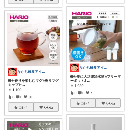
なかち🧸夏アイテム＆便利グッズ✨
なかち🧸夏アイテム＆便利グッズ✨
🧸✨夏に大活躍冷水筒⭐️フリーザ
🧸✨香りを楽しむマグ⭐️香りマグ
ーポットJ
...
カップ✨
...
￥
1,980
￥
1,100
0
0
7
0
0
10
コレ
いいね
コレ
いいね