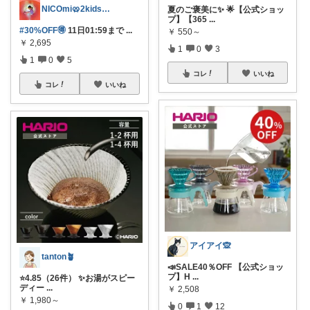
NICOmi🥨2kidsママ👦👧
夏のご褒美に✨ 🌟【公式ショッ
プ】【365
...
#30%OFF🉐
11日01:59まで
...
￥
550～
￥
2,695
1
0
3
1
0
5
コレ
いいね
コレ
いいね
アイアイ🙊
tanton🪴
📣SALE40％OFF 【公式ショッ
プ】H
...
⭐4.85（26件） ✨お湯がスピー
ディー
...
￥
2,508
￥
1,980～
0
1
12