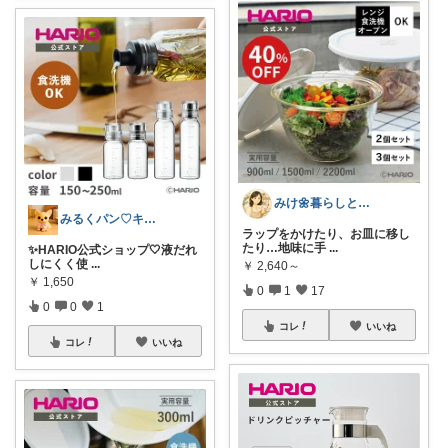
みけ🌼暮らしとキッチン
みるくパン♡キッチンルーム
ラップをかけたり、お皿に移し
たり…地味に手
...
✨HARIO公式ショップ🤍液だれ
しにくく使
...
￥
2,640～
￥
1,650
0
1
17
0
0
1
コレ
いいね
コレ
いいね