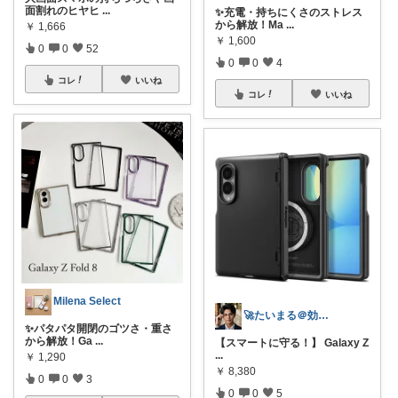
面割れのヒヤヒ
...
✨充電・持ちにくさのストレス
から解放！Ma
...
￥
1,666
￥
1,600
0
0
52
0
0
4
コレ
いいね
コレ
いいね
Milena Select
🚀たいまる＠効率至上主義のセレクトニキ
✨パタパタ開閉のゴツさ・重さ
から解放！Ga
...
【スマートに守る！】 Galaxy Z
...
￥
1,290
￥
8,380
0
0
3
0
0
5