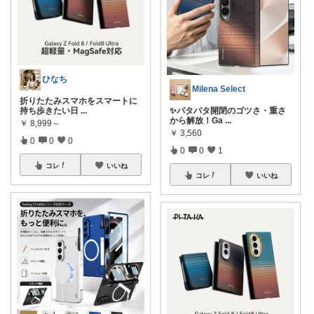
ひなち
Milena Select
折りたたみスマホをスマートに
持ち歩きたい日
...
✨パタパタ開閉のゴツさ・重さ
から解放！Ga
...
￥
8,999～
￥
3,560
0
0
0
0
0
1
コレ
いいね
コレ
いいね