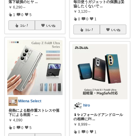
落下破損のヒヤ
...
毎日使うガジェットの保護は妥
協したくないで
...
￥
6,290～
￥
3,120～
1
0
5
0
0
1
コレ
いいね
コレ
いいね
Milena Select
hiro
発熱による動作重ストレスや落
下による画面・
...
📱✨ zフォールドアンドロール
の相棒にPI
...
￥
4,090
￥
8,999～
0
0
5
0
0
1