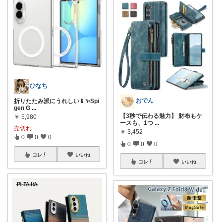
ひなち
おでん
折りたたみ派にうれしい📱✨Spi
gen G
...
【3秒で伝わる魅力】 財布もケ
￥
5,980
ースも、1つ
...
売切れ
￥
3,452
0
0
0
0
0
0
コレ
いいね
コレ
いいね