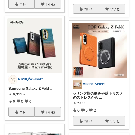
コレ
いいね
コレ
いいね
NikuQ🐾Smart Choice
Milena Select
Samsung Galaxy Z Fold
...
✨リング指の痛みや落下リスク
￥
8,999～
のストレスから
...
0
0
0
￥
5,001
0
0
2
コレ
いいね
コレ
いいね