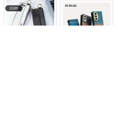
153
件
Milena Select
ひろちん
革製リストバンドとリング付き
で「手が滑って
...
--- 最近、新しいガジェットを手
￥
1,950
に入れた
...
0
0
1
￥
8,999～
0
0
2
コレ
いいね
コレ
いいね