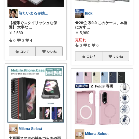
🚀たいまる＠効率至上主義のセレクトニキ
luck
【極薄でスタイリッシュな保
💎28位 🌟0.0 このケース、本当
護】 大事な
...
におす
...
￥
2,580
￥
5,980
売切れ
0
0
4
0
0
0
コレ
いいね
コレ
いいね
Milena Select
Milena Select
大画面スマホの持ちづらさや画