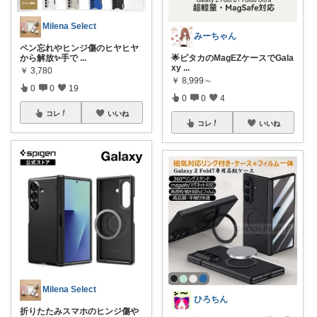
Milena Select
みーちゃん
ペン忘れやヒンジ傷のヒヤヒヤ
から解放✨手で
...
🌟ピタカのMagEZケースでGala
xy
...
￥
3,780
￥
8,999～
0
0
19
0
0
4
コレ
いいね
コレ
いいね
Milena Select
ひろちん
折りたたみスマホのヒンジ傷や