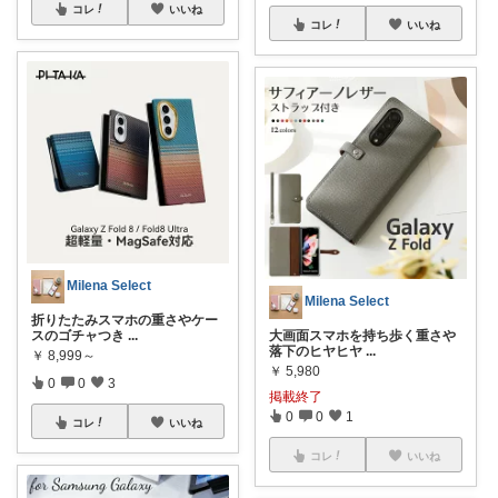
コレ
いいね
コレ
いいね
Milena Select
Milena Select
折りたたみスマホの重さやケー
スのゴチャつき
...
大画面スマホを持ち歩く重さや
落下のヒヤヒヤ
...
￥
8,999～
￥
5,980
0
0
3
掲載終了
0
0
1
コレ
いいね
コレ
いいね