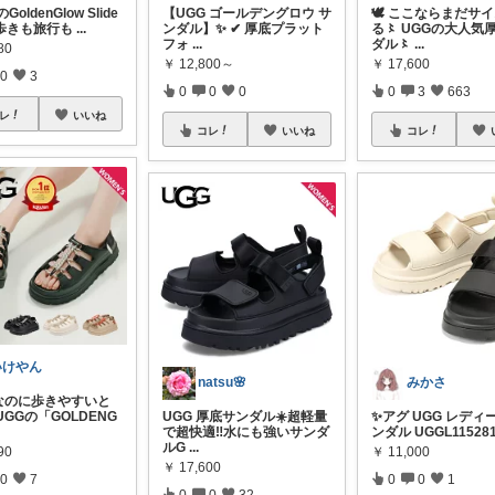
GoldenGlow Slide
【UGG ゴールデングロウ サ
🕊️ ここならまだサ
歩きも旅行も
...
ンダル】✨ ✔ 厚底プラット
る〻 UGGの大人気
フォ
...
ダル〻
...
80
￥
12,800～
￥
17,600
0
3
0
0
0
0
3
663
レ
いいね
コレ
いいね
コレ
いけやん
natsu🌸
みかさ
なのに歩きやすいと
UGGの「GOLDENG
UGG 厚底サンダル☀️超軽量
✨アグ UGG レディ
で超快適‼️水にも強いサンダ
ンダル UGGL11528
ルG
...
90
￥
11,000
￥
17,600
0
7
0
0
1
0
0
32