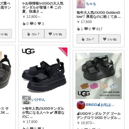
イズ選べ
✨お得情報✨UGGの大人気
ちゃも
厚底サン
サンダルが登場！🌟 この
夏、快適さ
...
毎年大人気のUGG GoldenG
￥
12,800～
low♡ 厚底なのに軽くて歩
...
￥
17,600
0
0
3
1
0
817
いいね
コレ
いいね
コレ
いいね
いけやん
RINGO🍎お礼はプロフ🍎
ース サ
✨毎年人気のUGGサンダル
13K
...
が気になる人へ✨ ✔️ 厚底な
🍎UGGサンダル アグ ゴール
のに
...
デングロウ UGG サンダル
...
￥
17,600
￥
10,973～
0
0
3