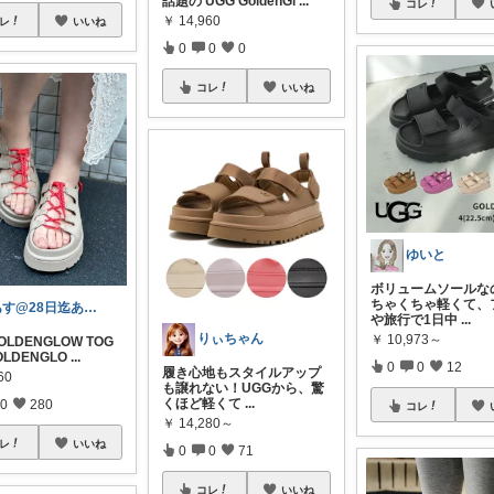
話題の UGG GoldenGl
...
コレ
￥
14,960
レ
いいね
0
0
0
コレ
いいね
ゆいと
ボリュームソールな
ちゃくちゃ軽くて、
あす@28日迄ありがとうございます🙇‍
や旅行で1日中
...
りぃちゃん
￥
10,973～
OLDENGLOW TOG
OLDENGLO
...
0
0
12
履き心地もスタイルアップ
60
も譲れない！UGGから、驚
くほど軽くて
...
0
280
コレ
￥
14,280～
レ
いいね
0
0
71
コレ
いいね