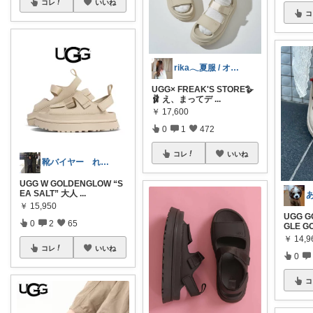
コレ
いいね
コ
rika𓂃夏服 / オリ写𓍼
UGG× FREAK'S STORE🪿
🩰 え、まってデ
...
￥
17,600
0
1
472
コレ
いいね
靴バイヤー れるま
UGG W GOLDENGLOW “S
EA SALT” 大人
...
￥
15,950
UGG G
0
2
65
GLE G
￥
14,9
コレ
いいね
0
コ