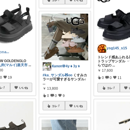
コレ
いいね
ysg145_s15
𝚘𝚗𝚊...
トレンド感あふれる
W GOLDENGLO
トラップサンダル ・
丸井(マルイ)楽天市
...
らではの
...
Кanon🌸4y👧3y👦
00
￥
17,600
#ka_サンダル🧸oo
くすみカ
0
19
0
0
11
ラーが可愛すぎるサンダル♪
...
レ
いいね
コレ
￥
13,800
0
0
9
コレ
いいね