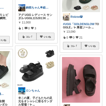
あかり｜暮らしの良品🧺✨
納税ちゃん🌟経由購入★
5 レビ
アグ UGG レディース サン
Roizou😸
た瞬間、
ダル UGGL1152813K
...
￥
11,000
#UGG「GOLDENGLOW
TO
GGLE」✨ 厚底ソール
...
1
0
3
￥
13,090
コレ
いいね
0
0
21
いいね
コレ
いいね
ロンちゃん
まにょ@生活雑貨コスメ・ファッション
🌞この夏、子どもたちの足
全開
元をオシャレに彩るサンダ
ンダル
ル登場！✨
...