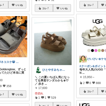
レ
いいね
コレ
コレ
いいね
😸ネコスケ😸 @takemutsu
#クーポン&ポイント
Goldenglow、ずっと
毎年大人気のUGG「
ひとやすみちゃん＊シンプルひとり暮らし
ってたけど本当に買
N
...
￥
15,950～
＼ この夏いちばん気になっ
00
てる厚底サンダルかも☀️🤍
2
0
888
／ 歩き
...
9
358
￥
17,600
コレ
売切れ
レ
いいね
1
1
529