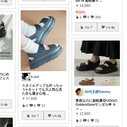
dal W 超軽量サ
...
いいね
￥
14,080
売切れ
1
0
305
コレ
いいね
のにめ
k-ani
フェス
スタイルアップも叶っちゃ
う✨ネットでも大人気な見
40代主婦Tommy
た目も履き心地
...
￥
17,600
厚底なのに超軽量😍UGGの
GoldenGlowサンダル🫶 キ
いいね
0
0
12
ッ
...
￥
12,000
コレ
いいね
0
0
23