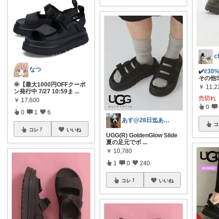
なつ
✔️
#30%
その他S
🌞【最大1000円OFFクーポ
￥
11,2
ン発行中 7/27 10:59ま
...
売切れ
￥
17,600
0
0
1
6
あす@28日迄ありがとうございます🙇‍
コ
コレ
いいね
UGG(R) GoldenGlow Slide
夏の足元でボ
...
￥
10,780
1
0
240
コレ
いいね