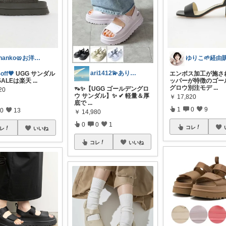
chanko🥨お洋服/出産準備💗
ari1412💫ありがとうございます✨
off🤎
UGG サンダル
エンボス加工が施さ
ALEは楽天
...
ッパーが特徴のゴー
グロウ別注モデ
...
👡✨【UGG ゴールデングロ
20
ウ サンダル】✨ ✔ 軽量＆厚
￥
17,820
底で
...
1
0
9
0
13
￥
14,980
0
0
1
コレ
レ
いいね
コレ
いいね