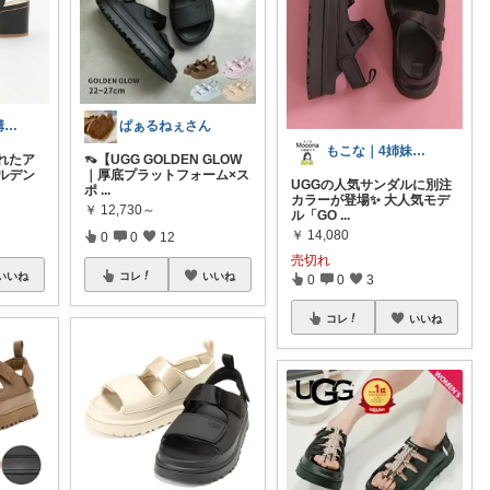
ゆりこ🌱経由購入ありがとうございます
ぱぁるねぇさん
もこな｜4姉妹ママ×子供のも×家事ラク
れたア
👡【UGG GOLDEN GLOW
ルデン
｜厚底プラットフォーム×ス
UGGの人気サンダルに別注
ポ
...
カラーが登場✨ 大人気モデ
￥
12,730～
ル「GO
...
￥
14,080
0
0
12
売切れ
いいね
コレ
いいね
0
0
3
コレ
いいね