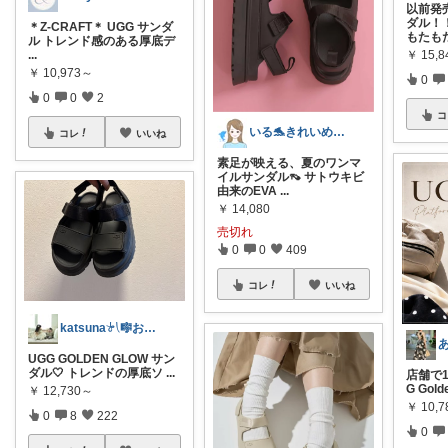
以前発
ダル！
＊Z-CRAFT＊ UGG サンダ
もたも
ル トレンド感のある厚底デ
￥
15,8
...
￥
10,973～
0
0
0
2
コ
いる🐬きれいめカジュアル👗
コレ
いいね
素足が映える、夏のワンマ
イルサンダル👡 サトウキビ
由来のEVA
...
￥
14,080
売切れ
0
0
409
コレ
いいね
katsuna𓍯🎼お返事遅れます🐢
UGG GOLDEN GLOW サン
ダル🤍 トレンドの厚底ソ
...
店舗で1
G Gold
￥
12,730～
￥
10,7
0
8
222
0