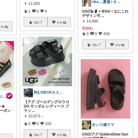
rika𓂃夏服 / オリ写𓍼
￥
11,000
UGG🪿🩰 × IENA ! なにこれ
1
0
6
デザイン可
...
￥
14,080
コレ
いいね
いいね
売切れ
0
0
458
コレ
いいね
和むNBOXカスタム👍上限中🙇
クロ@あいのり/161cm 着痩せ命
【アグ ゴールデングロウ U
🔥
GG サンダル レディース ブ
クーポン
ラッ
...
￥
10,973～
0
0
105
きい⌇3歳ママ
UGG/アグ GoldenGlow San
コレ
いいね