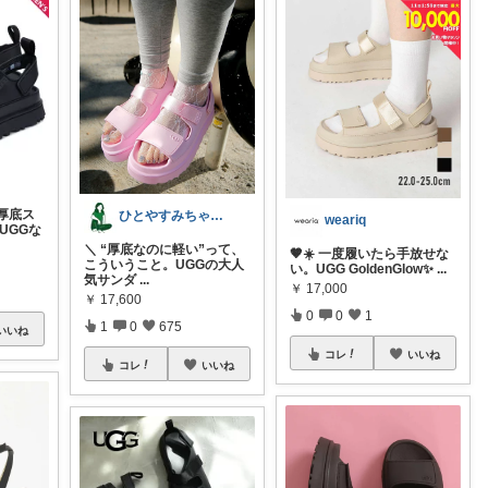
厚底ス
ひとやすみちゃん＊シンプルひとり暮らし
weariq
UGGな
＼ “厚底なのに軽い”って、
🤎☀️ 一度履いたら手放せな
こういうこと。UGGの大人
い。UGG GoldenGlow✨
...
気サンダ
...
￥
17,000
￥
17,600
0
0
1
1
0
675
いいね
コレ
いいね
コレ
いいね