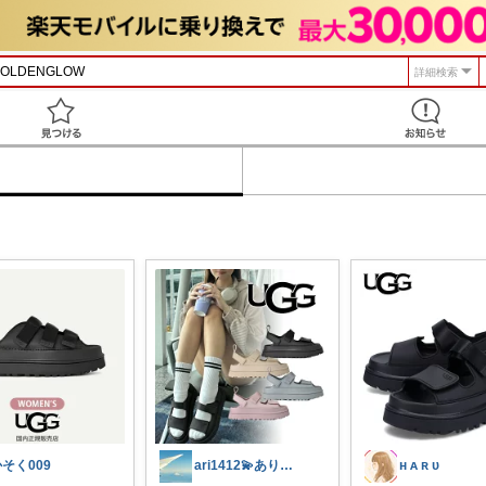
詳細検索
見つける
そく009
ari1412💫ありがとうございます✨
ʜ ᴀ ʀ ᴜ