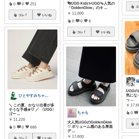
👣UGG Kids✨UGG🩴人気の
0
0
251
コ
「GoldenGlow」のキ
...
￥
11,000
コレ
いいね
0
0
6
コレ
いいね
UGGの
気にな
ひとやすみちゃん＊シンプルひとり暮らし
っ
...
＼ この夏、かなり出番が多
￥
17,6
そうな予感☀️🤍 ／ 〈UGG〉
ちゃも
0
ゴー
...
￥
11,220
大人気UGGのGoldenGlow
コ
♡ ボリューム感のある厚底
0
0
686
デ
...
￥
17,600
コレ
いいね