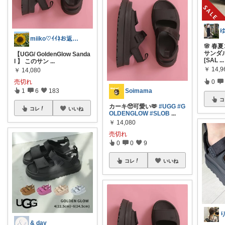
miiko♡ｲｲﾈお返し遅れ気味です🙏
🌸 春
サンダ
【UGG/ GoldenGlow Sanda
[SAL
...
l 】 このサン
...
￥
14,9
￥
14,080
0
売切れ
Soimama
1
6
183
コ
カーキ🥺可愛い🫶
#UGG
#G
コレ
いいね
OLDENGLOW
#SLOB
...
￥
14,080
売切れ
0
0
9
コレ
いいね
& day