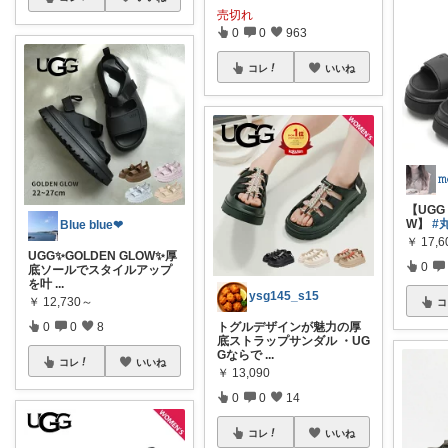
売切れ
0
0
963
コレ
いいね
𝚖
【UGG 
W】
#
Blue blue❤︎
￥
17,6
UGG✨GOLDEN GLOW✨厚
0
底ソールでスタイルアップ
を叶
...
ysg145_s15
￥
12,730～
コ
0
0
8
トグルデザインが魅力の厚
底ストラップサンダル ・UG
Gならで
...
コレ
いいね
￥
13,090
0
0
14
コレ
いいね