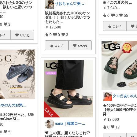
☀️／この夏のお
...
売されたUGGのサン
りおちゃん🤍美容/子育て/暮らし
！ 欲しいと思いつつ
￥
7,940～
た
...
以前発売されたUGGのサン
0
0
55
40
ダル！！ 欲しいと思いつつ
もたもた
...
0
3
コレ
￥
17,600
0
0
3
レ
いいね
コレ
いいね
あやのんのお気に入り
🔥400円OFFクーポン
【最大1000円OFF
発
...
5,800円だった、UG
enGlow Sl
...
￥
13,090
nana｜韓国コーデROOM🤍
80
0
17
0
5
🤎 この夏、履くならこれ♡