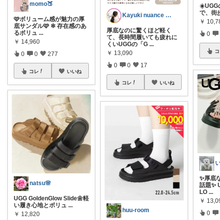
momo🍑
☀️UGGの
で、街
Kayuki nuance closet
🩷ボリューム感が魅力の厚
￥
10,7
底サンダル🩷 ✼ 存在感のあ
厚底なのに驚くほど軽く
るボリュ
...
0
て、長時間履いても疲れに
￥
14,960
くいUGGの「G
...
コ
￥
13,090
0
0
277
0
0
17
コレ
いいね
コレ
いいね
✨厚底
natsu🌸
話題✨ 
LO
...
UGG GoldenGlow Slide🌼軽
￥
13,0
い履き心地とボリュ
...
huu-room
0
￥
12,820