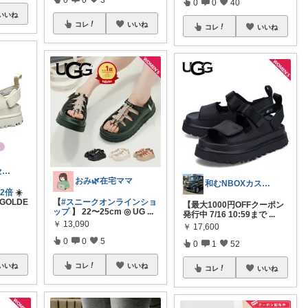
0
0
40
いいね
コレ
いいね
コレ
いいね
けいけい☀️ケセラセラと軽やかに🌻
おみ🌿在宅ママ
和むNBOXカスタム👍上限中🙇
2倍
☀️
GOLDE
【
#スニークオンラインショ
【最大1000円OFFクーポン
ップ
】 22〜25cm ◎ UG
...
発行中 7/16 10:59まで
...
￥
13,090
￥
17,600
0
0
5
0
1
52
いいね
コレ
いいね
コレ
いいね