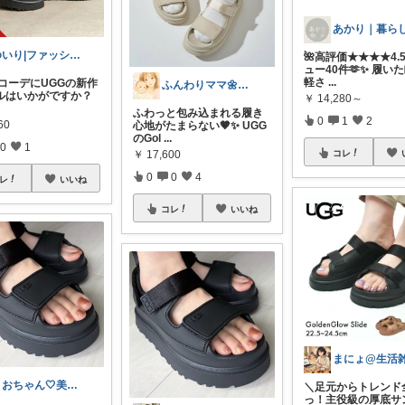
ゆいり|ファッション👗
🌺高評価★★★★4.5
ュー40件🫶✨ 履い
軽さ
...
夏コーデにUGGの新作
ふんわりママ🌼0歳児ベビー👶🏻
ルはいかがですか？
￥
14,280～
ふわっと包み込まれる履き
0
1
2
60
心地がたまらない🤎✨ UGG
のGol
...
0
1
コレ
￥
17,600
0
0
4
レ
いいね
コレ
いいね
りおちゃん🤍美容/子育て/暮らし
＼足元からトレンド
っ！主役級の厚底サ