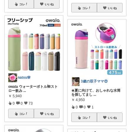
コレ
いいね
コレ
いいね
natsu🌸
3歳の双子ママ😍
owala ウォーターボトル🌺スト
☀️夏に向けて、おしゃれな水筒
ロー飲み
...
を探してまし
...
￥
5,940
￥
4,950
0
0
73
0
0
1
コレ
いいね
コレ
いいね