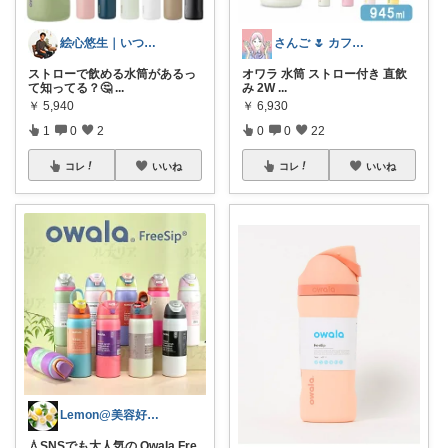
絵心悠生｜いつも購入ありがとう🙏
さんご 🌷 カフェ好きのおうち充実🌷
ストローで飲める水筒があるっ
オワラ 水筒 ストロー付き 直飲
て知ってる？🤔
...
み 2W
...
￥
5,940
￥
6,930
1
0
2
0
0
22
コレ
いいね
コレ
いいね
Lemon@美容好きのゆる無添加生活
💧SNSでも大人気の Owala Fre