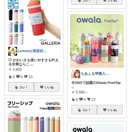
コレ
いいね
Lemon@美容好きのゆる無添加生活
🤍 かわいさも使いやすさも叶え
る水筒ならこ
...
￥
4,950
ちあふる💛購入ありがとう💛インスタ有
0
0
10
今SNSで話題のOwala FreeSip
...
コレ
いいね
￥
5,580～
0
0
22
コレ
いいね