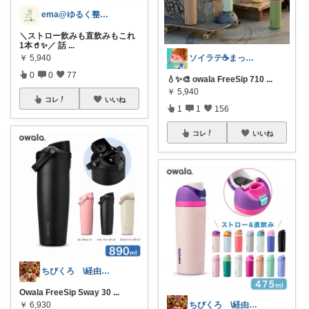
ema@ゆるく整う暮らし
＼ストロー飲みも直飲みもこれ
1本🥤✨／ 話
...
￥
5,940
ソイラテ☕️まっすー暮らしを飾るROOM
0
0
77
💧✨🎨 owala FreeSip 710
...
￥
5,940
コレ
いいね
1
1
156
コレ
いいね
ちびくろ \経由購入ありがとうござます/
Owala FreeSip Sway 30
...
￥
6,930
ちびくろ \経由購入ありがとうござます/