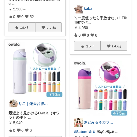
e
...
kaba
￥
5,580～
0
0
52
＼一度使ったら手放せない！Tik
Tokでバ
...
￥
4,950
コレ
いいね
0
0
6
コレ
いいね
りこ｜楽天お得便🛍️
最近よく見かけるOwala（オワ
ラ）のボト
...
さとみ＆🌷カフェと素敵なもの☕️🌿
￥
5,940
0
0
0
#Satomi＆🌷
𝒞𝒶𝒻é 𝒮𝓉𝓎𝓁𝑒
...