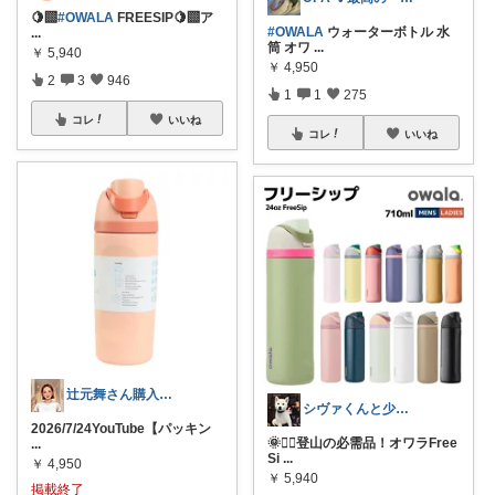
🍋‍🟩
#OWALA
FREESIP🍋‍🟩ア
#OWALA
ウォーターボトル 水
...
筒 オワ
...
￥
5,940
￥
4,950
2
3
946
1
1
275
コレ
いいね
コレ
いいね
辻元舞さん購入品まとめ
シヴァくんと少佐のROOM
2026/7/24YouTube【パッキン
🌞🚶‍♀️登山の必需品！オワラFree
...
Si
...
￥
4,950
￥
5,940
掲載終了