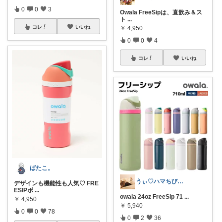
0
0
3
Owala FreeSipは、直飲み＆ス
ト
...
コレ
いいね
￥
4,950
0
0
4
コレ
いいね
ばたこ。
うぃ♡ハマちびも宜しく(*´∇`)ﾉ
デザインも機能性も人気♡ FRE
ESIPボ
...
owala 24oz FreeSip 71
...
￥
4,950
￥
5,940
0
0
78
0
2
36