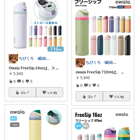
ちびくろ \経由購入ありがとうござます/
ちびくろ \経由購入ありがとうござます/
Owala FreeSip 24ozは、ス
...
owala FreeSip 710mlは、
...
￥
5,940
￥
5,940
0
0
5
0
0
0
コレ
いいね
コレ
いいね