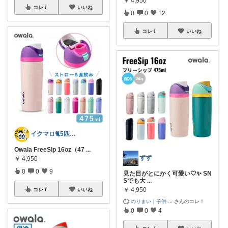
￥
4,950
コレ
いいね
0
0
12
コレ
いいね
イクマロ🐈5匹の猫とおうちカフェ☕️
Owala FreeSip 16oz（47
...
ずず
￥
4,950
0
0
9
見た目がとにかく可愛い🤍✨ SN
Sでも大
...
￥
4,950
コレ
いいね
のりまい｜子供
...
さんのコレ！
0
0
4