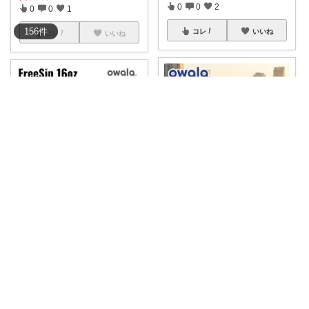
0
0
2
0
0
1
156
件
コレ
いいね
コレ
いいね
room_michamaman
fiorno/日々の暮らしに
💧SNSで大人気のOWALA🤍✨
ストロー内蔵だから、リップの
飲みやす
...
崩れを気にせず
...
￥
5,940
￥
4,950
0
0
1
0
1
2
コレ
いいね
コレ
いいね