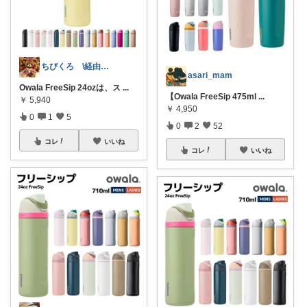
ちびくろ \経由購入ありがとうござます/
asari_mam
Owala FreeSip 24ozは、ス
...
【Owala FreeSip 475ml
...
￥
5,940
￥
4,950
0
1
5
0
2
52
コレ
いいね
コレ
いいね