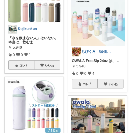
Kojikunkun
「水を飲まない人」はいない。
本当は、飲むま
...
￥
5,940
ちびくろ \経由購入ありがとうござます/
0
0
1
OWALA FreeSip 24oz は、
...
コレ
いいね
￥
5,940
0
0
4
コレ
いいね