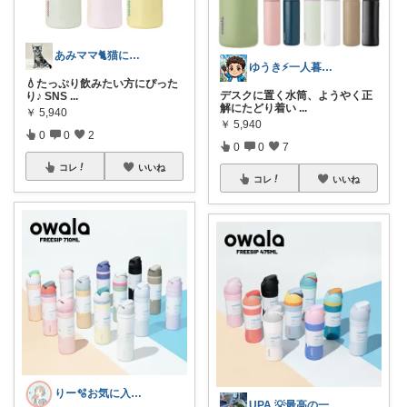
あみママ🐈猫に起こされた日は朝コレ派
ゆうき⚡一人暮らしのQOL投資
💧たっぷり飲みたい方にぴった
デスクに置く水筒、ようやく正
り♪ SNS
...
解にたどり着い
...
￥
5,940
￥
5,940
0
0
2
0
0
7
コレ
いいね
コレ
いいね
りー🫧お気に入りのある暮らし🧺
UPA 💡最高の一日を💡