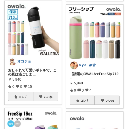
オコジョ
a.y.a...🌿🌼
おしゃれで可愛いボトルで、こ
【話題のOWALA✨FreeSip 710
の夏は過ごしま
...
...
￥
5,940
￥
5,940
0
0
15
0
0
4
コレ
いいね
コレ
いいね