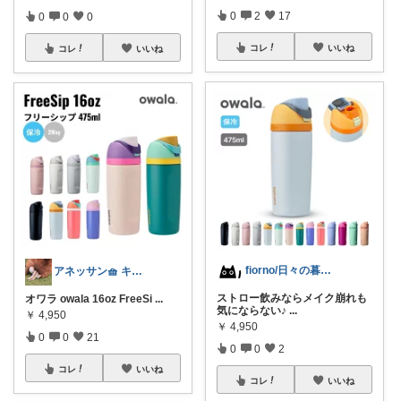
0
2
17
0
0
0
コレ
いいね
コレ
いいね
fiorno/日々の暮らしに
アネッサン🧺 キッチンと暮らしの実用品
ストロー飲みならメイク崩れも
オワラ owala 16oz FreeSi
...
気にならない♪
...
￥
4,950
￥
4,950
0
0
21
0
0
2
コレ
いいね
コレ
いいね