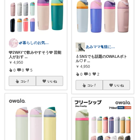
🌿暮らしのお気に入り🌿
あみママ🐈猫に起こされた日は朝コレ派
🩷2WAYで飲みやすそう🩷 芸能
💧SNSでも話題のOWALAボト
人がおす
...
ル♡ F
...
￥
4,950
￥
4,950
0
0
5
0
0
2
コレ
いいね
コレ
いいね