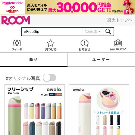
ROOM
楽天トップへ
詳細検索
Feed
見つける
お知らせ
商品
ユーザー
#オリジナル写真