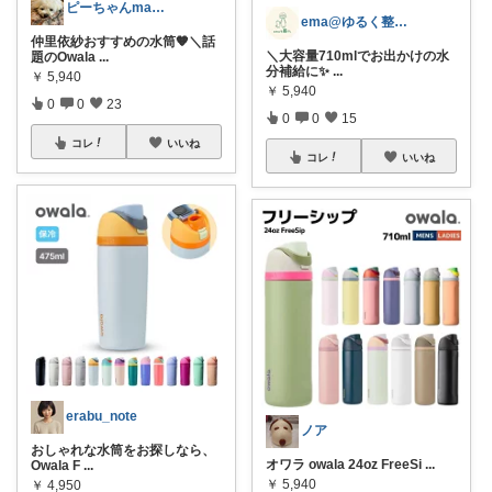
ピーちゃんmama🐩🎶感謝💎🙏
ema@ゆるく整う暮らし
仲里依紗おすすめの水筒🧡＼話
＼大容量710mlでお出かけの水
題のOwala
...
分補給に✨
...
￥
5,940
￥
5,940
0
0
23
0
0
15
コレ
いいね
コレ
いいね
erabu_note
ノア
おしゃれな水筒をお探しなら、
オワラ owala 24oz FreeSi
...
Owala F
...
￥
5,940
￥
4,950