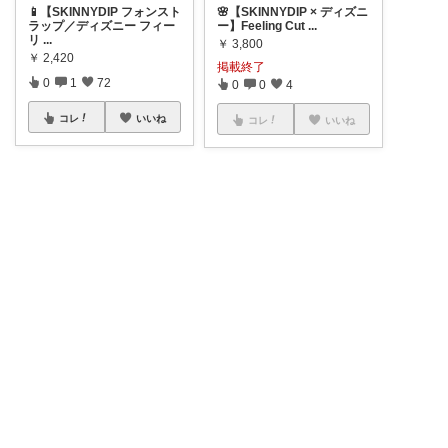
📱【SKINNYDIP フォンスト
🌸【SKINNYDIP × ディズニ
ラップ／ディズニー フィー
ー】Feeling Cut
...
リ
...
￥
3,800
￥
2,420
掲載終了
0
1
72
0
0
4
コレ
いいね
コレ
いいね