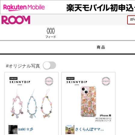
ROOM
Feed
商品
#オリジナル写真
saki ☆彡
さくらんぼママのroom🍒