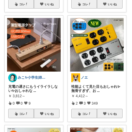
コレ
いいね
コレ
いいね
みこ✨小学生姉妹の母ちゃん
ノエ
充電の遅さにもうイライラしな
性能よくて見た目もおしゃれ✨
い✨おしゃれな
...
無骨すぎず、お
...
￥
3,812～
￥
4,412～
0
0
9
2
3
349
コレ
いいね
コレ
いいね