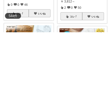
￥
3,812～
0
0
46
2
0
50
コレ
いいね
544
件
コレ
いいね
Litoりと⚜️「コレだ！」
𝐬𝐚𝐲𝐮
個別スイッチが『横』！！目立
両サイド挿せる 木目調のおしゃ
たずインテリア
...
れな電源
...
￥
3,312
￥
4,512～
0
6
481
0
0
160
コレ
いいね
コレ
いいね