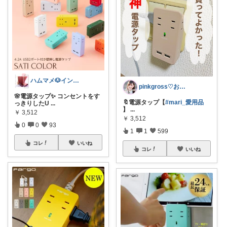
ハムマメ🐶インテリア・キッチン🌸
pinkgross♡お買い得品更新中♡
🌸電源タップ✨ コンセントをす
🔖電源タップ【
#mari_愛用品
っきりしたU
...
】
...
￥
3,512
￥
3,512
0
0
93
1
1
599
コレ
いいね
コレ
いいね