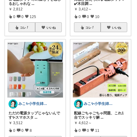
るおしゃれな
...
✔️木目調
...
￥
2,812
￥
3,412～
0
0
125
0
0
10
コレ
いいね
コレ
いいね
みこ✨小学生姉妹の母ちゃん
みこ✨小学生姉妹の母ちゃん
ただの電源タップじゃないんで
配線ごちゃごちゃ問題、これ1
す✨スマホスタ
...
台でスッキリ解
...
￥
3,512
￥
4,612～
0
0
8
0
0
11