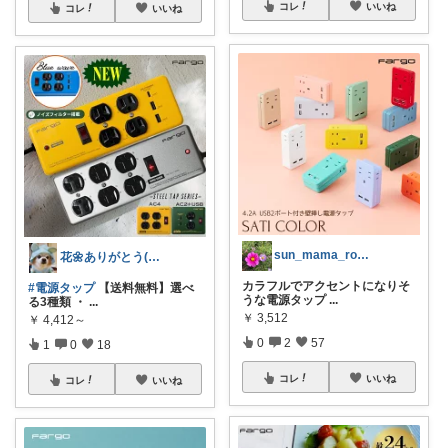
コレ
いいね
コレ
いいね
sun_mama_room
花🌼ありがとう(*･ω･)*_ _)ﾍ
カラフルでアクセントになりそ
#電源タップ
【送料無料】選べ
うな電源タップ
...
る3種類 ・
...
￥
3,512
￥
4,412～
0
2
57
1
0
18
コレ
いいね
コレ
いいね