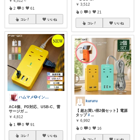
￥
4,512～
￥
3,512
2
0
61
0
0
21
コレ
いいね
コレ
いいね
ハムマメ🐶インテリア・キッチン🌸
kururu
AC4個、PD対応、USB-C、雷
【 超お買い得2個セット】電源
サージガ
...
タップ
#
...
￥
4,812
￥
6,992
1
0
91
0
0
16
コレ
いいね
コレ
いいね