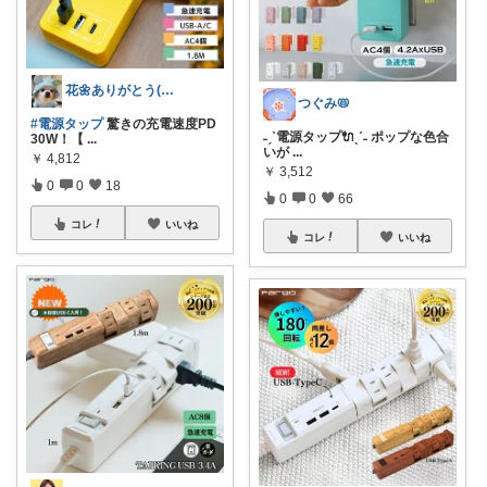
花🌼ありがとう(*･ω･)*_ _)ﾍ
つぐみ📛
#電源タップ
驚きの充電速度PD
˗ˏˋ電源タップ🔌ˎˊ˗ ポップな色合
30W！【
...
いが
...
￥
4,812
￥
3,512
0
0
18
0
0
66
コレ
いいね
コレ
いいね