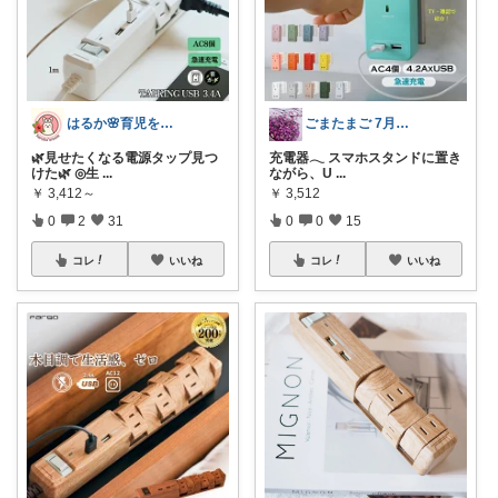
はるか🌸育児をラクに、もっと楽しく♪
ごまたまご 7月Thank you◡̈*
🌿見せたくなる電源タップ見つ
充電器𓂃 スマホスタンドに置き
けた🌿 ◎生
...
ながら、U
...
￥
3,412～
￥
3,512
0
2
31
0
0
15
コレ
いいね
コレ
いいね