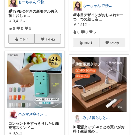
もーちゃん ♡快適生活~旅行大好き🌈✨
もーちゃん ♡快適生活~旅行大好き🌈✨
🌈TYPE-C付きの新モデル再入
🌈木目デザインがおしゃれ✨一
荷！おしゃ
...
つ一つの差し込
...
￥
3,412～
￥
4,512～
0
0
5
0
0
5
コレ
いいね
コレ
いいね
ハムマメ🐶インテリア・キッチン🌸
みぃ⌇暮らしと育児のおすすめアイテム💐
コンセントをすっきりしたUSB
▶電源タップ 📣まとめ買いがお
充電スタンド
...
得！生活感の
...
￥
3,512