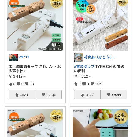
ktr711
花🌼ありがとう(*･ω･)*_ _)ﾍ
木目調電源タップ これホントお
#電源タップ
TYPE-C付き 驚き
洒落よね♪
...
の便利
...
￥
3,412～
￥
4,512～
0
0
33
0
0
106
コレ
いいね
コレ
いいね