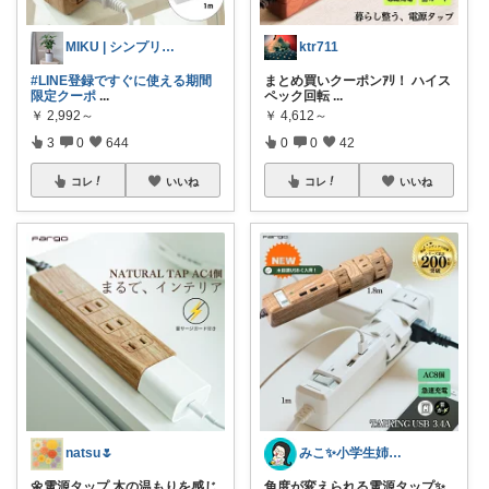
MIKU | シンプリスト主婦
ktr711
#LINE登録ですぐに使える期間
まとめ買いクーポンｱﾘ！ ハイス
限定クーポ
...
ペック回転
...
￥
2,992～
￥
4,612～
3
0
644
0
0
42
コレ
いいね
コレ
いいね
natsu🌷
みこ✨小学生姉妹の母ちゃん
🌼電源タップ 木の温もりを感じ
角度が変えられる電源タップ✨