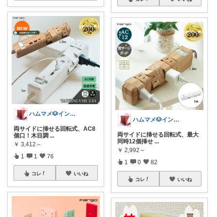
ハムマメ🐶インテリア・キッチン🌸
ハムマメ🐶インテリア・キッチン🌸
両サイドに挿せる回転式、AC8
両サイドに挿せる回転式、最大
個口！木目調
...
同時12個挿せ
...
￥
3,412～
￥
2,992～
1
1
76
1
0
82
コレ
いいね
コレ
いいね