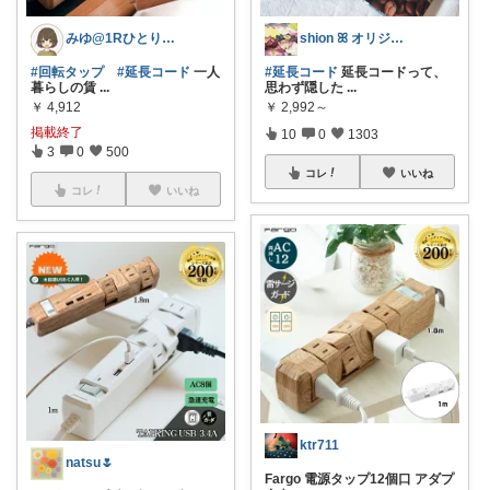
みゆ@1Rひとり暮らし
shion ꕤ オリジナル写真多め♡
#回転タップ
#延長コード
一人
#延長コード
延長コードって、
暮らしの賃
...
思わず隠した
...
￥
4,912
￥
2,992～
掲載終了
10
0
1303
3
0
500
コレ
いいね
コレ
いいね
ktr711
natsu🌷
Fargo 電源タップ12個口 アダプ