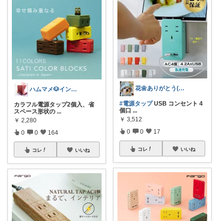
花🌼ありがとう(*･ω･)*_ _)ﾍ
ハムマメ🐶インテリア・キッチン🌸
#電源タップ
USB コンセント 4
カラフル電源タップ2個入、省
個口
...
スペース形状の
...
￥
3,512
￥
2,280
0
0
17
0
0
164
コレ
いいね
コレ
いいね