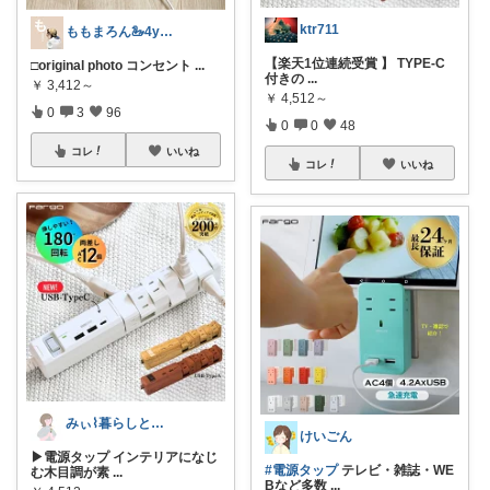
ktr711
ももまろん🦢4y＆2y boys
【楽天1位連続受賞 】 TYPE-C
□original photo コンセント
...
付きの
...
￥
3,412～
￥
4,512～
0
3
96
0
0
48
コレ
いいね
コレ
いいね
みぃ⌇暮らしと育児のおすすめアイテム💐
けいごん
▶電源タップ インテリアになじ
#電源タップ
テレビ・雑誌・WE
む木目調が素
...
Bなど多数
...