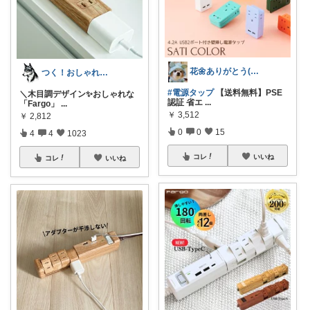
花🌼ありがとう(*･ω･)*_ _)ﾍ
つく！おしゃれな商品や便利な商品をお届け
#電源タップ
【送料無料】PSE
＼木目調デザイン✨おしゃれな
認証 省エ
...
「Fargo」
...
￥
3,512
￥
2,812
0
0
15
4
4
1023
コレ
いいね
コレ
いいね