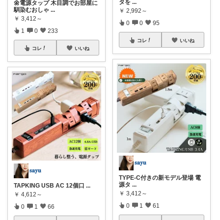
タを
...
🌼電源タップ 木目調でお部屋に
馴染むおしゃ
...
￥
2,992～
￥
3,412～
0
0
95
1
0
233
コレ
いいね
コレ
いいね
𝐬𝐚𝐲𝐮
𝐬𝐚𝐲𝐮
TYPE-C付きの新モデル登場 電
源タ
...
TAPKING USB AC 12個口
...
￥
3,412～
￥
4,612～
0
1
61
0
1
66